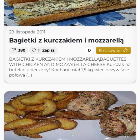
29 listopada 2011
Bagietki z kurczakiem i mozzarellą
0
380
1
Zapisz
Smakowite
BAGIETKI Z KURCZAKIEM I MOZZARELLĄBAGUETTES
WITH CHICKEN AND MOZZARELLA CHEESE Kurczak na
butelce upieczony! Kochani miał 1,5 kg więc oczywiście
połowa (...)