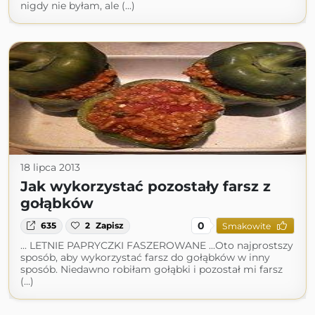
nigdy nie byłam, ale (...)
18 lipca 2013
Jak wykorzystać pozostały farsz z
gołąbków
0
635
2
Zapisz
Smakowite
... LETNIE PAPRYCZKI FASZEROWANE ...Oto najprostszy
sposób, aby wykorzystać farsz do gołąbków w inny
sposób. Niedawno robiłam gołąbki i pozostał mi farsz
(...)