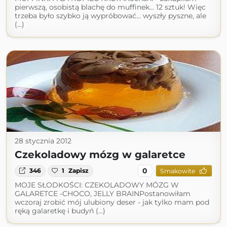
pierwszą, osobistą blachę do muffinek... 12 sztuk! Więc
trzeba było szybko ją wypróbować... wyszły pyszne, ale
(...)
28 stycznia 2012
Czekoladowy mózg w galaretce
0
346
1
Zapisz
Smakowite
MOJE SŁODKOŚCI: CZEKOLADOWY MÓZG W
GALARETCE -CHOCO, JELLY BRAINPostanowiłam
wczoraj zrobić mój ulubiony deser - jak tylko mam pod
ręką galaretkę i budyń (...)