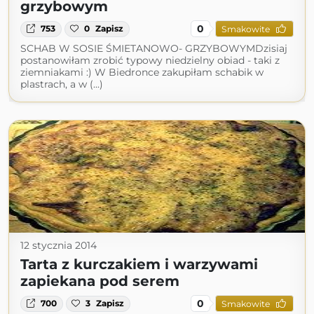
grzybowym
0
753
0
Zapisz
Smakowite
SCHAB W SOSIE ŚMIETANOWO- GRZYBOWYMDzisiaj
postanowiłam zrobić typowy niedzielny obiad - taki z
ziemniakami :) W Biedronce zakupiłam schabik w
plastrach, a w (...)
12 stycznia 2014
Tarta z kurczakiem i warzywami
zapiekana pod serem
0
700
3
Zapisz
Smakowite