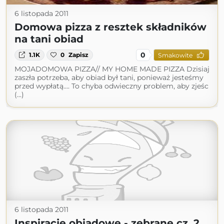
6 listopada 2011
Domowa pizza z resztek składników
na tani obiad
0
1.1K
0
Zapisz
Smakowite
MOJADOMOWA PIZZA// MY HOME MADE PIZZA Dzisiaj
zaszła potrzeba, aby obiad był tani, ponieważ jesteśmy
przed wypłatą.... To chyba odwieczny problem, aby zjeśc
(...)
6 listopada 2011
Inspiracje obiadowe - zebrane cz. 2.