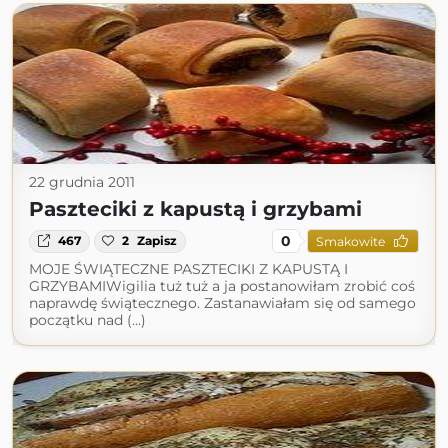
22 grudnia 2011
Paszteciki z kapustą i grzybami
0
467
2
Zapisz
Smakowite
MOJE ŚWIĄTECZNE PASZTECIKI Z KAPUSTĄ I
GRZYBAMIWigilia tuż tuż a ja postanowiłam zrobić coś
naprawdę świątecznego. Zastanawiałam się od samego
początku nad (...)