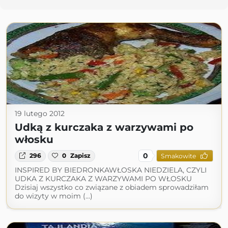
19 lutego 2012
Udką z kurczaka z warzywami po
włosku
0
296
0
Zapisz
Smakowite
INSPIRED BY BIEDRONKAWŁOSKA NIEDZIELA, CZYLI
UDKA Z KURCZAKA Z WARZYWAMI PO WŁOSKU
Dzisiaj wszystko co związane z obiadem sprowadziłam
do wizyty w moim (...)