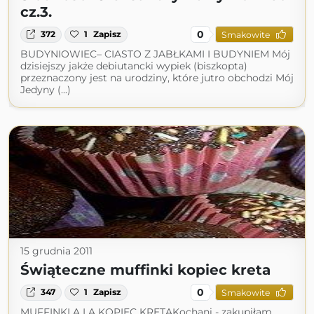
cz.3.
0
372
1
Zapisz
Smakowite
BUDYNIOWIEC– CIASTO Z JABŁKAMI I BUDYNIEM Mój
dzisiejszy jakże debiutancki wypiek (biszkopta)
przeznaczony jest na urodziny, które jutro obchodzi Mój
Jedyny (...)
15 grudnia 2011
Świąteczne muffinki kopiec kreta
0
347
1
Zapisz
Smakowite
MUFFINKI A LA KOPIEC KRETAKochani - zakupiłam