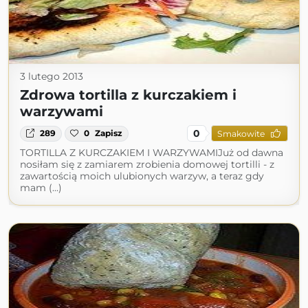
3 lutego 2013
Zdrowa tortilla z kurczakiem i
warzywami
0
289
0
Zapisz
Smakowite
TORTILLA Z KURCZAKIEM I WARZYWAMIJuż od dawna
nosiłam się z zamiarem zrobienia domowej tortilli - z
zawartością moich ulubionych warzyw, a teraz gdy
mam (...)