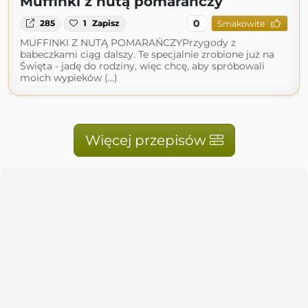
Muffinki z nutą pomarańczy
0
285
1
Zapisz
Smakowite
MUFFINKI Z NUTĄ POMARAŃCZYPrzygody z
babeczkami ciąg dalszy. Te specjalnie zrobione już na
Święta - jadę do rodziny, więc chcę, aby spróbowali
moich wypieków (...)
Więcej przepisów