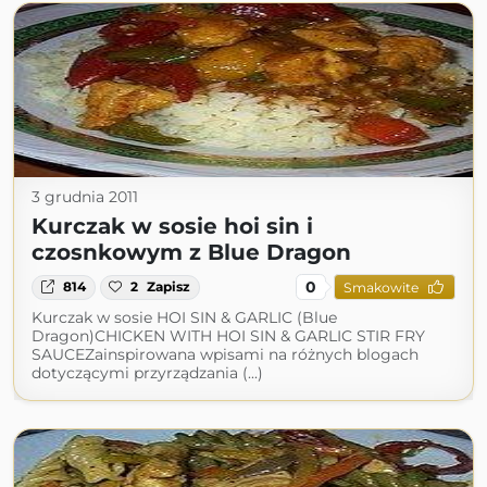
3 grudnia 2011
Kurczak w sosie hoi sin i
czosnkowym z Blue Dragon
0
814
2
Zapisz
Smakowite
Kurczak w sosie HOI SIN & GARLIC (Blue
Dragon)CHICKEN WITH HOI SIN & GARLIC STIR FRY
SAUCEZainspirowana wpisami na różnych blogach
dotyczącymi przyrządzania (...)