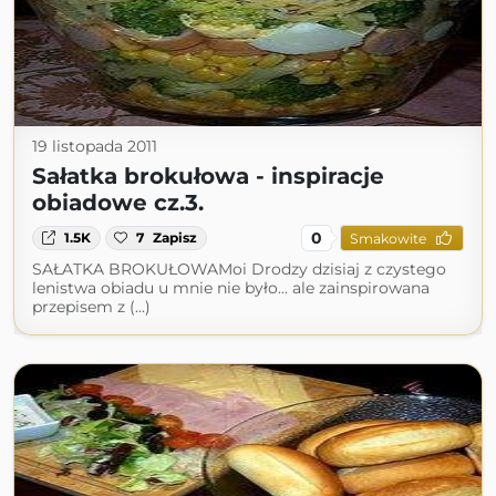
19 listopada 2011
Sałatka brokułowa - inspiracje
obiadowe cz.3.
0
1.5K
7
Zapisz
Smakowite
SAŁATKA BROKUŁOWAMoi Drodzy dzisiaj z czystego
lenistwa obiadu u mnie nie było... ale zainspirowana
przepisem z (...)