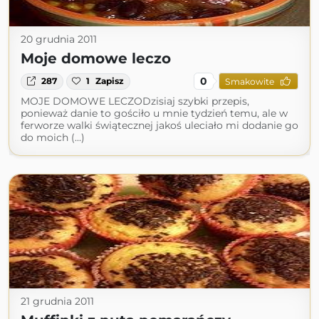
20 grudnia 2011
Moje domowe leczo
0
287
1
Zapisz
Smakowite
MOJE DOMOWE LECZODzisiaj szybki przepis,
ponieważ danie to gościło u mnie tydzień temu, ale w
ferworze walki świątecznej jakoś uleciało mi dodanie go
do moich (...)
21 grudnia 2011