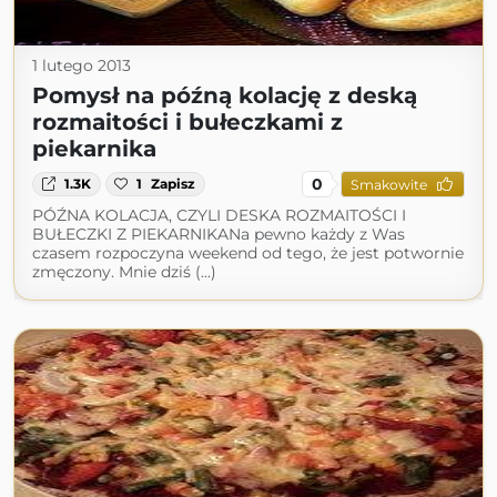
1 lutego 2013
Pomysł na późną kolację z deską
rozmaitości i bułeczkami z
piekarnika
0
1.3K
1
Zapisz
Smakowite
PÓŹNA KOLACJA, CZYLI DESKA ROZMAITOŚCI I
BUŁECZKI Z PIEKARNIKANa pewno każdy z Was
czasem rozpoczyna weekend od tego, że jest potwornie
zmęczony. Mnie dziś (...)