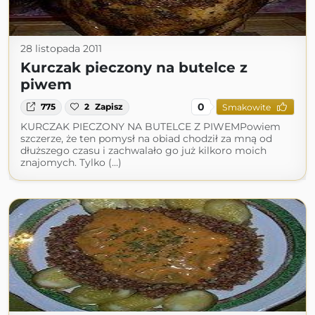
28 listopada 2011
Kurczak pieczony na butelce z
piwem
0
775
2
Zapisz
Smakowite
KURCZAK PIECZONY NA BUTELCE Z PIWEMPowiem
szczerze, że ten pomysł na obiad chodził za mną od
dłuższego czasu i zachwalało go już kilkoro moich
znajomych. Tylko (...)