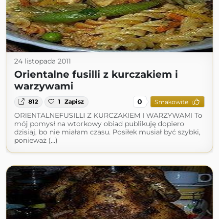
24 listopada 2011
Orientalne fusilli z kurczakiem i
warzywami
0
812
1
Zapisz
Smakowite
ORIENTALNEFUSILLI Z KURCZAKIEM I WARZYWAMI To
mój pomysł na wtorkowy obiad publikuję dopiero
dzisiaj, bo nie miałam czasu. Posiłek musiał być szybki,
ponieważ (...)