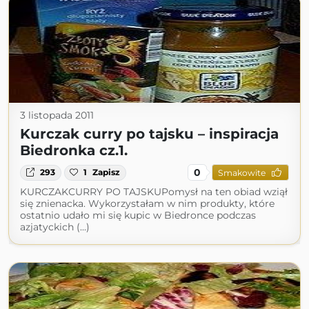
3 listopada 2011
Kurczak curry po tajsku – inspiracja
Biedronka cz.1.
0
293
1
Zapisz
Smakowite
KURCZAKCURRY PO TAJSKUPomysł na ten obiad wziął
się znienacka. Wykorzystałam w nim produkty, które
ostatnio udało mi się kupic w Biedronce podczas
azjatyckich (...)