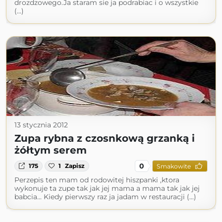
drozdzowego.Ja staram sie ja podrabiac i o wszystkie
(...)
13 stycznia 2012
Zupa rybna z czosnkową grzanką i
żółtym serem
0
175
1
Zapisz
Smakowite
Perzepis ten mam od rodowitej hiszpanki ,ktora
wykonuje ta zupe tak jak jej mama a mama tak jak jej
babcia... Kiedy pierwszy raz ja jadam w restauracji (...)