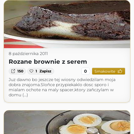
8 października 2011
Rozane brownie z serem
0
150
1
Zapisz
Smakowite
Juz dawno bo jeszcze tej wiosny odwiedzilam moja
dobra znajoma.Sloñce przypiekaklo dosc sporo i
mialam ochote na maly spacer,ktory zañczylam w
domu (...)