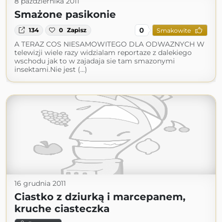
8 października 2011
Smażone pasikonie
0
134
0
Zapisz
Smakowite
A TERAZ COS NIESAMOWITEGO DLA ODWAZNYCH W
telewizji wiele razy widzialam reportaze z dalekiego
wschodu jak to w zajadaja sie tam smazonymi
insektami.Nie jest (...)
16 grudnia 2011
Ciastko z dziurką i marcepanem,
kruche ciasteczka