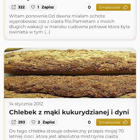
0
322
1
Zapisz
Smakowite
Witam ponownie.Od dawna mialam ochote
wyprobowac cos z ciasta filo.Pamietam z moich
dlugich wakacji w maroku cudowna potrawe ktora byla
owinieta w tym (...)
14 stycznia 2012
Chlebek z mąki kukurydzianej i dyni
0
293
2
Zapisz
Smakowite
Do tego chlebka stosuje odwieczny przepis mojej 70
letniej cioci ,ktora jest absolutna mistrzynia ciasta