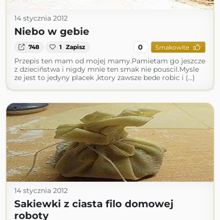
14 stycznia 2012
Niebo w gebie
0
748
1
Zapisz
Smakowite
Przepis ten mam od mojej mamy.Pamietam go jeszcze
z dzieciñstwa i nigdy mnie ten smak nie pouscil.Mysle
ze jest to jedyny placek ,ktory zawsze bede robic i (...)
14 stycznia 2012
Sakiewki z ciasta filo domowej
roboty