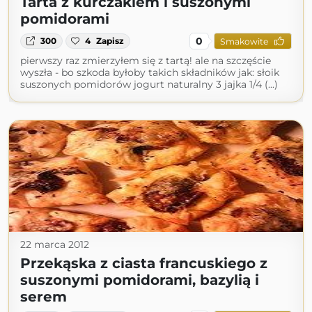
Tarta z kurczakiem i suszonymi
pomidorami
0
300
4
Zapisz
Smakowite
pierwszy raz zmierzyłem się z tartą! ale na szczęście
wyszła - bo szkoda byłoby takich składników jak: słoik
suszonych pomidorów jogurt naturalny 3 jajka 1/4 (...)
22 marca 2012
Przekąska z ciasta francuskiego z
suszonymi pomidorami, bazylią i
serem