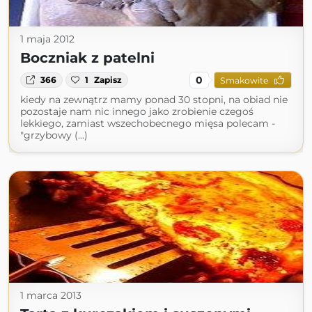
1 maja 2012
Boczniak z patelni
0
366
1
Zapisz
Smakowite
kiedy na zewnątrz mamy ponad 30 stopni, na obiad nie
pozostaje nam nic innego jako zrobienie czegoś
lekkiego, zamiast wszechobecnego mięsa polecam -
"grzybowy (...)
1 marca 2013