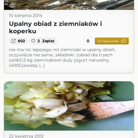
10 sierpnia 2014
Upalny obiad z ziemniaków i
koperku
0
602
2
Zapisz
Smakowite
nie ma nic lepszego niż ziemniaki w upalny dzień,
oczywiście nie same...składniki: (obiad dla trzech
osób)1,5 kg ziemniaków1 duży jogurt naturalny
(400G)świeży (...)
22 kwietnia 2012