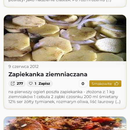
9 czerwca 2012
Zapiekanka ziemniaczana
0
277
1
Zapisz
Smakowite
na pierwszy ogień poszła zapiekanka - złożona z: 1 kg
ziemniaków 1 cebula 2 ząbki czosnku 200 ml śmietany
12% ser żółty tymianek, rozmaryn oliwa, liść laurowy (...)