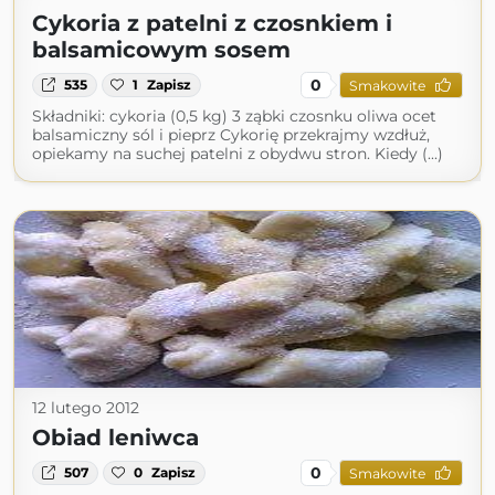
Cykoria z patelni z czosnkiem i
balsamicowym sosem
0
535
1
Zapisz
Smakowite
Składniki: cykoria (0,5 kg) 3 ząbki czosnku oliwa ocet
balsamiczny sól i pieprz Cykorię przekrajmy wzdłuż,
opiekamy na suchej patelni z obydwu stron. Kiedy (...)
12 lutego 2012
Obiad leniwca
0
507
0
Zapisz
Smakowite