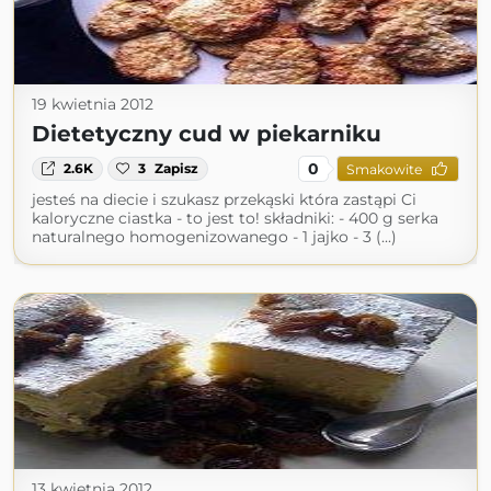
19 kwietnia 2012
Dietetyczny cud w piekarniku
0
2.6K
3
Zapisz
Smakowite
jesteś na diecie i szukasz przekąski która zastąpi Ci
kaloryczne ciastka - to jest to! składniki: - 400 g serka
naturalnego homogenizowanego - 1 jajko - 3 (...)
13 kwietnia 2012