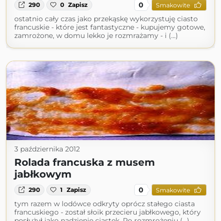
0
290
0
Zapisz
Smakowite
ostatnio cały czas jako przekąskę wykorzystuję ciasto
francuskie - które jest fantastyczne - kupujemy gotowe,
zamrożone, w domu lekko je rozmrażamy - i (...)
3 października 2012
Rolada francuska z musem
jabłkowym
0
290
1
Zapisz
Smakowite
tym razem w lodówce odkryty oprócz stałego ciasta
francuskiego - został słoik przecieru jabłkowego, który
posłużył jako nadzienie ciastek. Po rozmrożeniu (...)