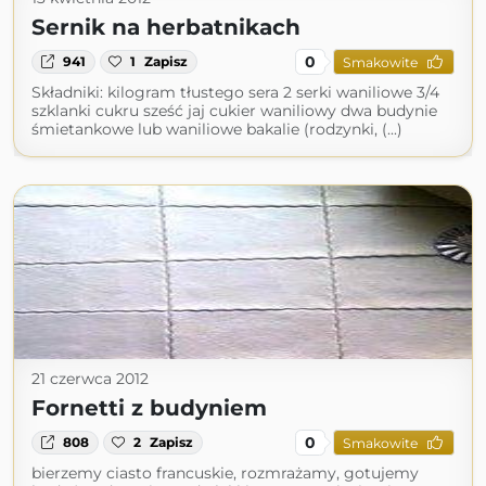
Sernik na herbatnikach
0
941
1
Zapisz
Smakowite
Składniki: kilogram tłustego sera 2 serki waniliowe 3/4
szklanki cukru sześć jaj cukier waniliowy dwa budynie
śmietankowe lub waniliowe bakalie (rodzynki, (...)
21 czerwca 2012
Fornetti z budyniem
0
808
2
Zapisz
Smakowite
bierzemy ciasto francuskie, rozmrażamy, gotujemy