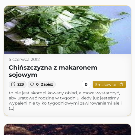
5 czerwca 2012
Chińszczyzna z makaronem
sojowym
0
223
0
Zapisz
Smakowite
to nie jest skomplikowany obiad, a może wystarczyć,
aby uratować rodzinę w tygodniu kiedy już jesteśmy
wypaleni nie tylko tygodniowymi zawirowaniami ale i
(...)