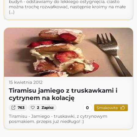
budyń - odstawiamy do lekkiego ostygnięcia. ciasto
można trochę rozwałkować, następnie kroimy na małe
(...)
15 kwietnia 2012
Tiramisu jamiego z truskawkami i
cytrynem na kolację
0
763
2
Zapisz
Smakowite
Tiramisu - Jamiego - truskawki, z cytrynowym
posmakiem. przepis już niedługo! :)