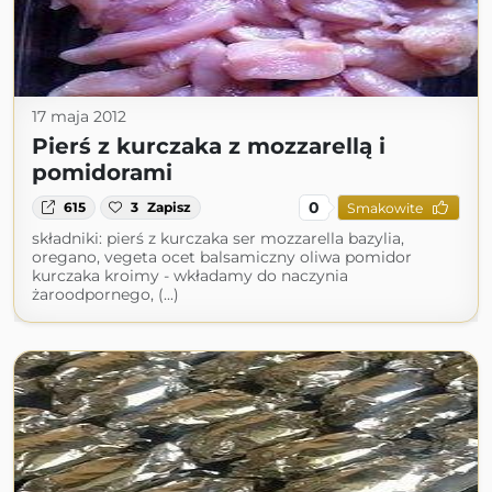
17 maja 2012
Pierś z kurczaka z mozzarellą i
pomidorami
0
615
3
Zapisz
Smakowite
składniki: pierś z kurczaka ser mozzarella bazylia,
oregano, vegeta ocet balsamiczny oliwa pomidor
kurczaka kroimy - wkładamy do naczynia
żaroodpornego, (...)