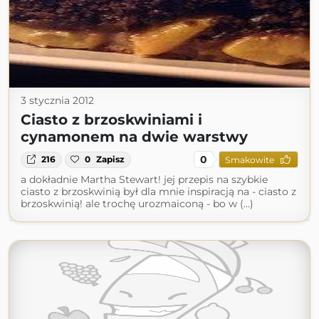
3 stycznia 2012
Ciasto z brzoskwiniami i
cynamonem na dwie warstwy
0
216
0
Zapisz
Smakowite
a dokładnie Martha Stewart! jej przepis na szybkie
ciasto z brzoskwinią był dla mnie inspiracją na - ciasto z
brzoskwinią! ale trochę urozmaiconą - bo w (...)