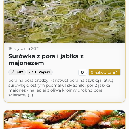
18 stycznia 2012
Surówka z pora i jabłka z
majonezem
0
382
1
Zapisz
Smakowite
pora na pora drodzy Państwo! pora na szybką i łatwą
surówkę o ostrym posmaku! składniki: por 2 jabłka
majonez - najlepiej z oliwą kroimy drobno pora,
ścieramy (...)