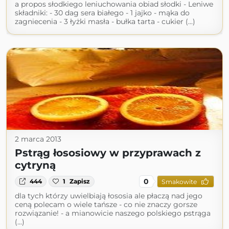
a propos słodkiego leniuchowania obiad słodki - Leniwe
składniki: - 30 dag sera białego - 1 jajko - mąka do
zagniecenia - 3 łyżki masła - bułka tarta - cukier (...)
2 marca 2013
Pstrąg łososiowy w przyprawach z
cytryną
0
444
1
Zapisz
Smakowite
dla tych którzy uwielbiają łososia ale płaczą nad jego
ceną polecam o wiele tańsze - co nie znaczy gorsze
rozwiązanie! - a mianowicie naszego polskiego pstrąga
(...)