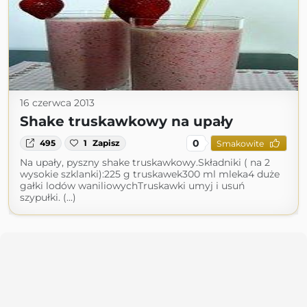
16 czerwca 2013
Shake truskawkowy na upały
0
495
1
Zapisz
Smakowite
Na upały, pyszny shake truskawkowy.Składniki ( na 2
wysokie szklanki):225 g truskawek300 ml mleka4 duże
gałki lodów waniliowychTruskawki umyj i usuń
szypułki. (...)