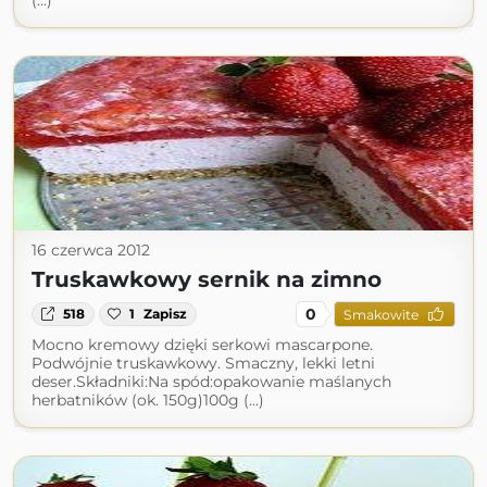
(...)
16 czerwca 2012
Truskawkowy sernik na zimno
0
518
1
Zapisz
Smakowite
Mocno kremowy dzięki serkowi mascarpone.
Podwójnie truskawkowy. Smaczny, lekki letni
deser.Składniki:Na spód:opakowanie maślanych
herbatników (ok. 150g)100g (...)