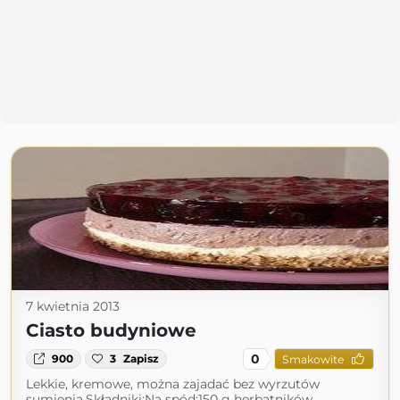
7 kwietnia 2013
Ciasto budyniowe
0
900
3
Zapisz
Smakowite
Lekkie, kremowe, można zajadać bez wyrzutów
sumienia.Składniki:Na spód:150 g herbatników