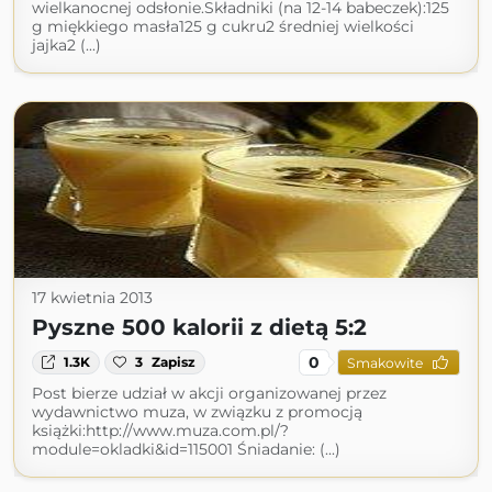
wielkanocnej odsłonie.Składniki (na 12-14 babeczek):125
g miękkiego masła125 g cukru2 średniej wielkości
jajka2 (...)
17 kwietnia 2013
Pyszne 500 kalorii z dietą 5:2
0
1.3K
3
Zapisz
Smakowite
Post bierze udział w akcji organizowanej przez
wydawnictwo muza, w związku z promocją
książki:http://www.muza.com.pl/?
module=okladki&id=115001 Śniadanie: (...)