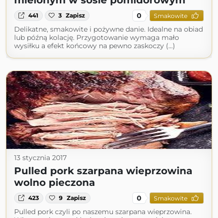
mielonym w sosie pomidorowym
0
441
3
Zapisz
Smakowite
Delikatne, smakowite i pożywne danie. Idealne na obiad
lub późną kolację. Przygotowanie wymaga mało
wysiłku a efekt końcowy na pewno zaskoczy (...)
13 stycznia 2017
Pulled pork szarpana wieprzowina
wolno pieczona
0
423
9
Zapisz
Smakowite
Pulled pork czyli po naszemu szarpana wieprzowina.