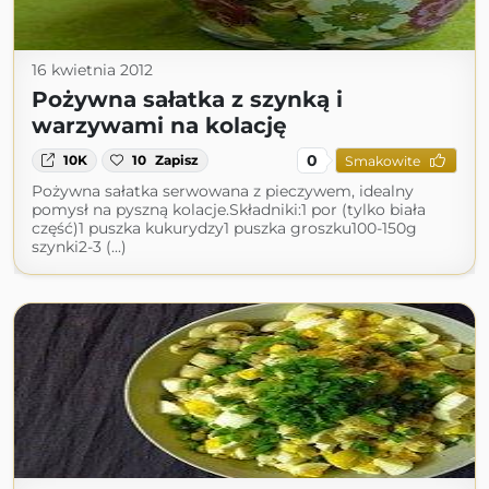
16 kwietnia 2012
Pożywna sałatka z szynką i
warzywami na kolację
0
10K
10
Zapisz
Smakowite
Pożywna sałatka serwowana z pieczywem, idealny
pomysł na pyszną kolacje.Składniki:1 por (tylko biała
część)1 puszka kukurydzy1 puszka groszku100-150g
szynki2-3 (...)