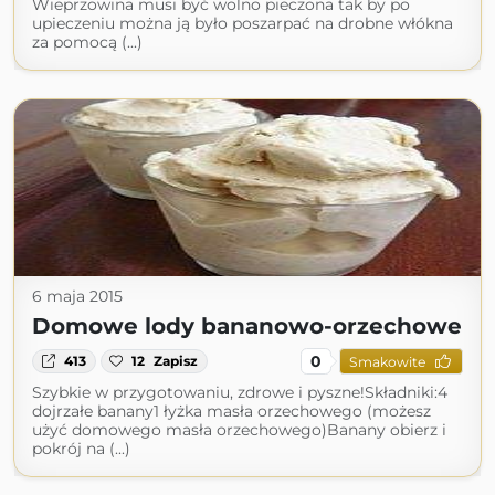
Wieprzowina musi być wolno pieczona tak by po
upieczeniu można ją było poszarpać na drobne włókna
za pomocą (...)
6 maja 2015
Domowe lody bananowo-orzechowe
0
413
12
Zapisz
Smakowite
Szybkie w przygotowaniu, zdrowe i pyszne!Składniki:4
dojrzałe banany1 łyżka masła orzechowego (możesz
użyć domowego masła orzechowego)Banany obierz i
pokrój na (...)