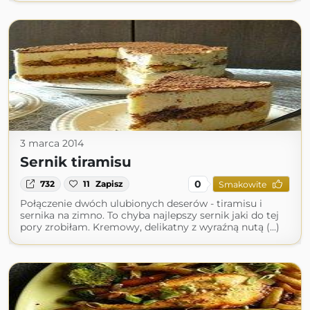
3 marca 2014
Sernik tiramisu
0
732
11
Zapisz
Smakowite
Połączenie dwóch ulubionych deserów - tiramisu i
sernika na zimno. To chyba najlepszy sernik jaki do tej
pory zrobiłam. Kremowy, delikatny z wyraźną nutą (...)