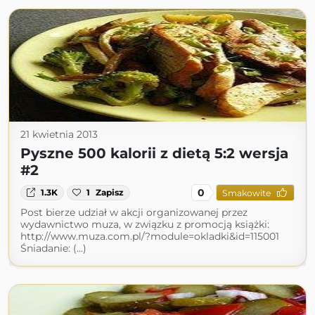
21 kwietnia 2013
Pyszne 500 kalorii z dietą 5:2 wersja
#2
0
1.3K
1
Zapisz
Smakowite
Post bierze udział w akcji organizowanej przez
wydawnictwo muza, w związku z promocją książki:
http://www.muza.com.pl/?module=okladki&id=115001
Śniadanie: (...)