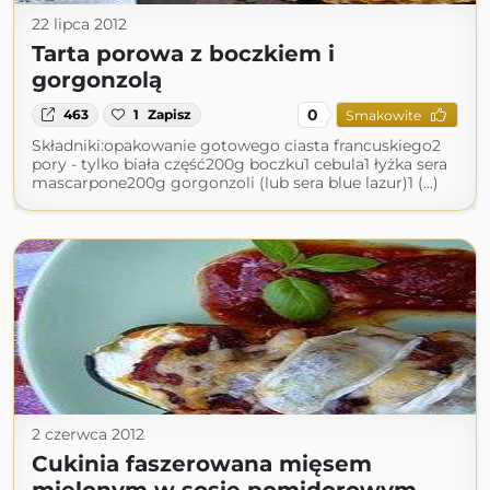
22 lipca 2012
Tarta porowa z boczkiem i
gorgonzolą
0
463
1
Zapisz
Smakowite
Składniki:opakowanie gotowego ciasta francuskiego2
pory - tylko biała część200g boczku1 cebula1 łyżka sera
mascarpone200g gorgonzoli (lub sera blue lazur)1 (...)
2 czerwca 2012
Cukinia faszerowana mięsem