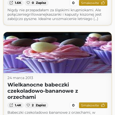
0
1.6K
0
Zapisz
Smakowite
Nigdy nie przepadałam za śląskimi krupniokami. Ale
połączeniegrillowanejkaszanki i kapusty kiszonej jest
zabójczo pyszne. Idealne urozmaicenie letniego (...)
24 marca 2013
Wielkanocne babeczki
czekoladowo-bananowe z
orzechami
0
1.4K
2
Zapisz
Smakowite
Babeczki czekoladowo bananowe z orzechami, w