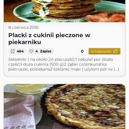
8 czerwca 2016
Placki z cukinii pieczone w
piekarniku
0
464
4
Zapisz
Smakowite
Składniki ( na około 24 placuszki):1 cebula1 por (biała
cześć)1 duża cukinia (500 g)2 ząbki czosnkunatka
pietruszki, posiekana2 szklanki mąki ( użyłam pół na (...)