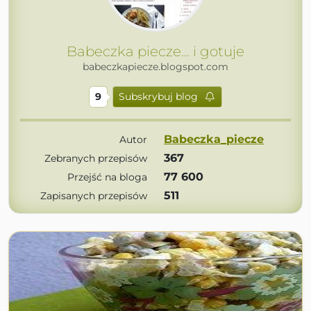
Babeczka piecze... i gotuje
babeczkapiecze.blogspot.com
9
Subskrybuj blog
Babeczka_piecze
Autor
367
Zebranych przepisów
77 600
Przejść na bloga
511
Zapisanych przepisów