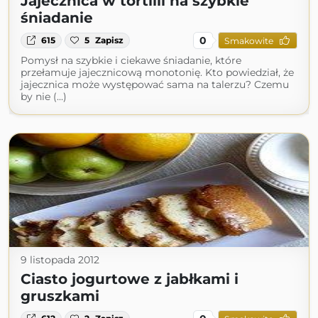
Jajecznica w tortilli na szybkie
śniadanie
0
615
5
Zapisz
Smakowite
Pomysł na szybkie i ciekawe śniadanie, które
przełamuje jajecznicową monotonię. Kto powiedział, że
jajecznica może występować sama na talerzu? Czemu
by nie (...)
9 listopada 2012
Ciasto jogurtowe z jabłkami i
gruszkami