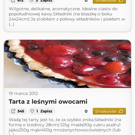
0
612
2
Zapisz
Smakowite
Wilgotne, delikatne, aromatyczne. Idealne ciasto do
popołudniowej kawy.Składniki (na blaszkę o boku
24x24cm):Ja zrobiłam z połowy składników i piekłam w
(...)
19 marca 2012
Tarta z leśnymi owocami
0
545
1
Zapisz
Smakowite
Wadą tej tarty jest to, że za szybko znika.Składniki (na
formę o średnicy 28cm):125g masła90g cukru pudru1
jajko250g mąki400g mrożonychowocówleśnych (lub