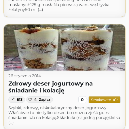
maślanych125 g masłaNa pierwszą warstwę:1 łyżka
żelatyny50 ml (...)
26 stycznia 2014
Zdrowy deser jogurtowy na
śniadanie i kolację
0
813
4
Zapisz
Smakowite
Szybki, zdrowy, niskokaloryczny deser jogurtowy.
Właściwie to nie tylko deser, bo można zjeść go na
śniadanie lub na kolację.Składniki (na jedną porcję):kilka
(...)