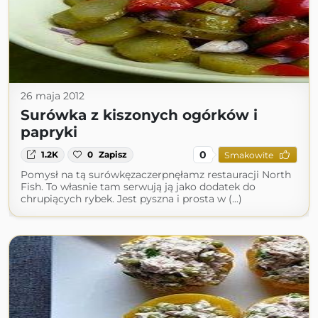
26 maja 2012
Surówka z kiszonych ogórków i
papryki
0
1.2K
0
Zapisz
Smakowite
Pomysł na tą surówkęzaczerpnęłamz restauracji North
Fish. To własnie tam serwują ją jako dodatek do
chrupiących rybek. Jest pyszna i prosta w (...)