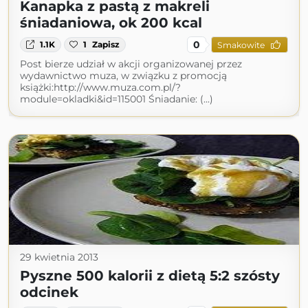
Kanapka z pastą z makreli
śniadaniowa, ok 200 kcal
0
1.1K
1
Zapisz
Smakowite
Post bierze udział w akcji organizowanej przez
wydawnictwo muza, w związku z promocją
książki:http://www.muza.com.pl/?
module=okladki&id=115001 Śniadanie: (...)
29 kwietnia 2013
Pyszne 500 kalorii z dietą 5:2 szósty
odcinek