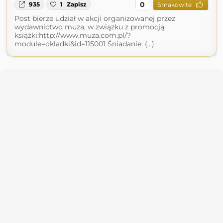
0
935
1
Zapisz
Smakowite
Post bierze udział w akcji organizowanej przez
wydawnictwo muza, w związku z promocją
książki:http://www.muza.com.pl/?
module=okladki&id=115001 Śniadanie: (...)