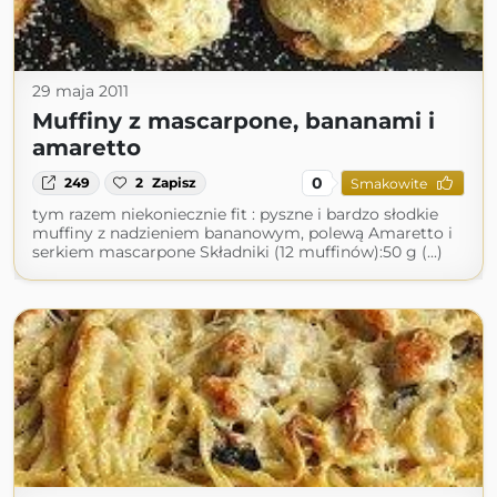
29 maja 2011
Muffiny z mascarpone, bananami i
amaretto
0
249
2
Zapisz
Smakowite
tym razem niekoniecznie fit : pyszne i bardzo słodkie
muffiny z nadzieniem bananowym, polewą Amaretto i
serkiem mascarpone Składniki (12 muffinów):50 g (...)