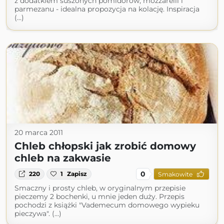
z dodatkiem suszonych pomidorów, mozzarelli i
parmezanu - idealna propozycja na kolację. Inspiracja
(...)
20 marca 2011
Chleb chłopski jak zrobić domowy
chleb na zakwasie
0
220
1
Zapisz
Smakowite
Smaczny i prosty chleb, w oryginalnym przepisie
pieczemy 2 bochenki, u mnie jeden duży. Przepis
pochodzi z książki "Vademecum domowego wypieku
pieczywa". (...)