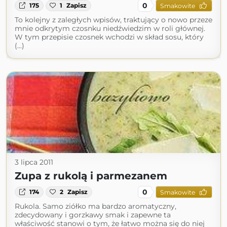
0
175
1
Zapisz
Smakowite
To kolejny z zaległych wpisów, traktujący o nowo przeze
mnie odkrytym czosnku niedźwiedzim w roli głównej.
W tym przepisie czosnek wchodzi w skład sosu, który
(...)
3 lipca 2011
Zupa z rukolą i parmezanem
0
174
2
Zapisz
Smakowite
Rukola. Samo ziółko ma bardzo aromatyczny,
zdecydowany i gorzkawy smak i zapewne ta
właściwość stanowi o tym, że łatwo można się do niej