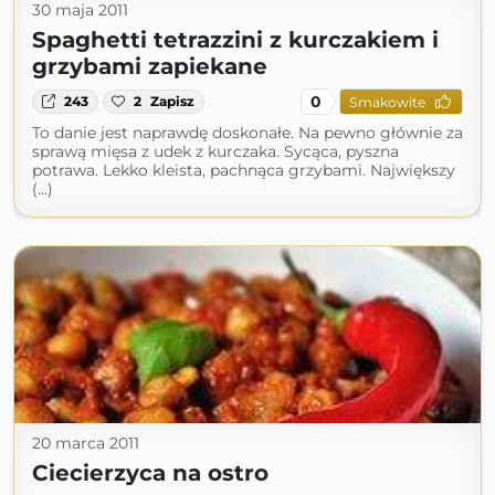
30 maja 2011
Spaghetti tetrazzini z kurczakiem i
grzybami zapiekane
0
243
2
Zapisz
Smakowite
To danie jest naprawdę doskonałe. Na pewno głównie za
sprawą mięsa z udek z kurczaka. Sycąca, pyszna
potrawa. Lekko kleista, pachnąca grzybami. Największy
(...)
20 marca 2011
Ciecierzyca na ostro