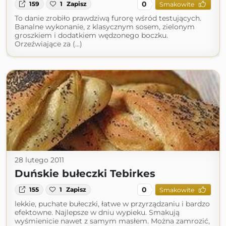
0
159
1
Zapisz
Smakowite
To danie zrobiło prawdziwą furorę wśród testujących.
Banalne wykonanie, z klasycznym sosem, zielonym
groszkiem i dodatkiem wędzonego boczku.
Orzeźwiające za (...)
28 lutego 2011
Duńskie bułeczki Tebirkes
0
155
1
Zapisz
Smakowite
lekkie, puchate bułeczki, łatwe w przyrządzaniu i bardzo
efektowne. Najlepsze w dniu wypieku. Smakują
wyśmienicie nawet z samym masłem. Można zamrozić,