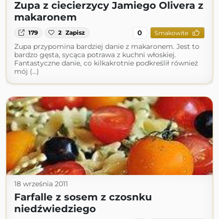
Zupa z ciecierzycy Jamiego Olivera z
makaronem
0
179
2
Zapisz
Smakowite
Zupa przypomina bardziej danie z makaronem. Jest to
bardzo gęsta, sycąca potrawa z kuchni włoskiej.
Fantastyczne danie, co kilkakrotnie podkreślił również
mój (...)
18 września 2011
Farfalle z sosem z czosnku
niedźwiedziego