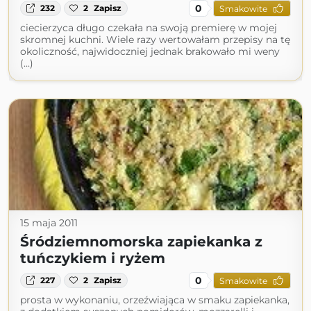
0
232
2
Zapisz
Smakowite
ciecierzyca długo czekała na swoją premierę w mojej
skromnej kuchni. Wiele razy wertowałam przepisy na tę
okoliczność, najwidoczniej jednak brakowało mi weny
(...)
15 maja 2011
Śródziemnomorska zapiekanka z
tuńczykiem i ryżem
0
227
2
Zapisz
Smakowite
prosta w wykonaniu, orzeźwiająca w smaku zapiekanka,