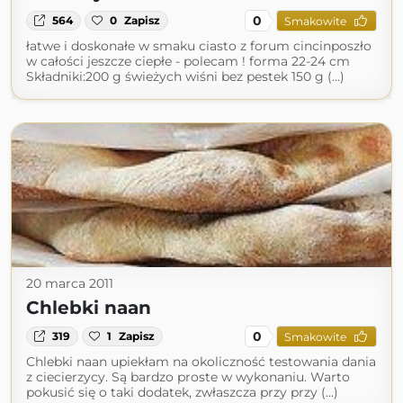
0
564
0
Zapisz
Smakowite
łatwe i doskonałe w smaku ciasto z forum cincinposzło
w całości jeszcze ciepłe - polecam ! forma 22-24 cm
Składniki:200 g świeżych wiśni bez pestek 150 g (...)
20 marca 2011
Chlebki naan
0
319
1
Zapisz
Smakowite
Chlebki naan upiekłam na okoliczność testowania dania
z ciecierzycy. Są bardzo proste w wykonaniu. Warto
pokusić się o taki dodatek, zwłaszcza przy przy (...)