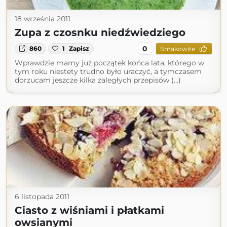
18 września 2011
Zupa z czosnku niedźwiedziego
0
860
1
Zapisz
Smakowite
Wprawdzie mamy już początek końca lata, którego w
tym roku niestety trudno było uraczyć, a tymczasem
dorzucam jeszcze kilka zaległych przepisów (...)
6 listopada 2011
Ciasto z wiśniami i płatkami
owsianymi