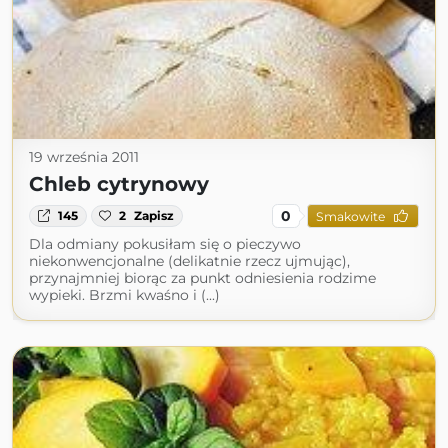
19 września 2011
Chleb cytrynowy
0
145
2
Zapisz
Smakowite
Dla odmiany pokusiłam się o pieczywo
niekonwencjonalne (delikatnie rzecz ujmując),
przynajmniej biorąc za punkt odniesienia rodzime
wypieki. Brzmi kwaśno i (...)