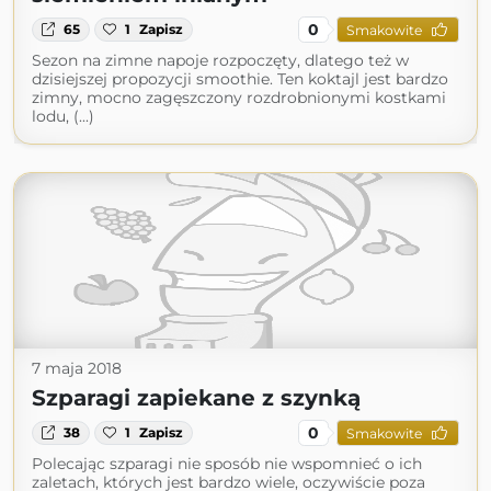
0
65
1
Zapisz
Smakowite
Sezon na zimne napoje rozpoczęty, dlatego też w
dzisiejszej propozycji smoothie. Ten koktajl jest bardzo
zimny, mocno zagęszczony rozdrobnionymi kostkami
lodu, (...)
7 maja 2018
Szparagi zapiekane z szynką
0
38
1
Zapisz
Smakowite
Polecając szparagi nie sposób nie wspomnieć o ich
zaletach, których jest bardzo wiele, oczywiście poza