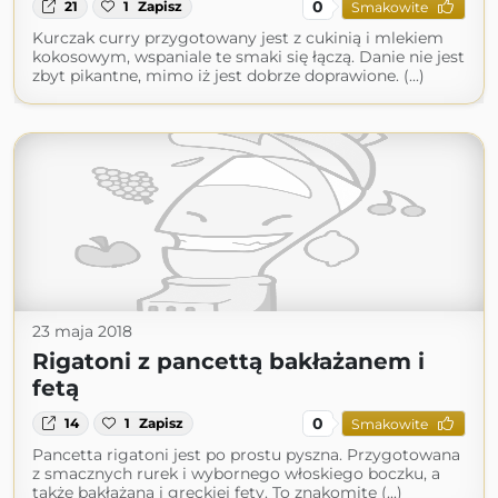
0
21
1
Zapisz
Smakowite
Kurczak curry przygotowany jest z cukinią i mlekiem
kokosowym, wspaniale te smaki się łączą. Danie nie jest
zbyt pikantne, mimo iż jest dobrze doprawione. (...)
23 maja 2018
Rigatoni z pancettą bakłażanem i
fetą
0
14
1
Zapisz
Smakowite
Pancetta rigatoni jest po prostu pyszna. Przygotowana
z smacznych rurek i wybornego włoskiego boczku, a
także bakłażana i greckiej fety. To znakomite (...)