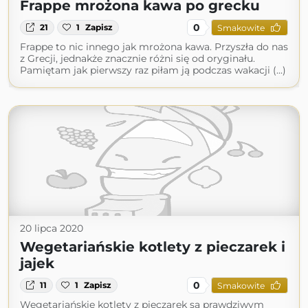
Frappe mrożona kawa po grecku
0
21
1
Zapisz
Smakowite
Frappe to nic innego jak mrożona kawa. Przyszła do nas
z Grecji, jednakże znacznie różni się od oryginału.
Pamiętam jak pierwszy raz piłam ją podczas wakacji (...)
20 lipca 2020
Wegetariańskie kotlety z pieczarek i
jajek
0
11
1
Zapisz
Smakowite
Wegetariańskie kotlety z pieczarek są prawdziwym