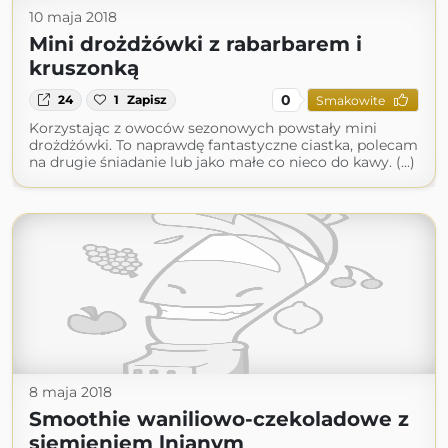
10 maja 2018
Mini drożdżówki z rabarbarem i
kruszonką
0
24
1
Zapisz
Smakowite
Korzystając z owoców sezonowych powstały mini
drożdżówki. To naprawdę fantastyczne ciastka, polecam
na drugie śniadanie lub jako małe co nieco do kawy. (...)
8 maja 2018
Smoothie waniliowo-czekoladowe z
siemieniem lnianym