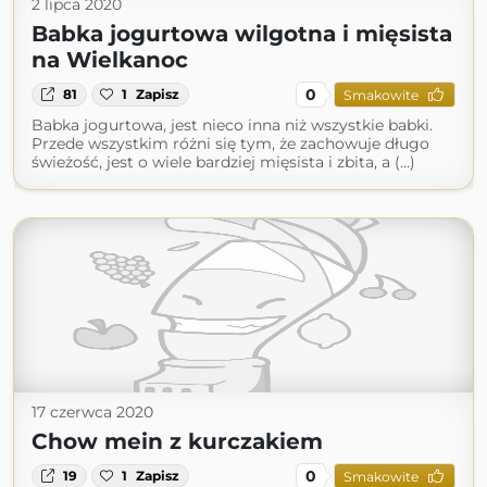
2 lipca 2020
Babka jogurtowa wilgotna i mięsista
na Wielkanoc
0
81
1
Zapisz
Smakowite
Babka jogurtowa, jest nieco inna niż wszystkie babki.
Przede wszystkim różni się tym, że zachowuje długo
świeżość, jest o wiele bardziej mięsista i zbita, a (...)
17 czerwca 2020
Chow mein z kurczakiem
0
19
1
Zapisz
Smakowite