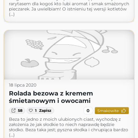
rarytasem dla kogoś kto lubi aromat i smak smażonych
pieczarek. Ja uwielbiam! O istnieniu tej wersji kotletów
(...)
18 lipca 2020
Rolada bezowa z kremem
śmietanowym i owocami
0
58
1
Zapisz
Smakowite
Beza to jedno z moich ulubionych ciast, wychodzę z
założenia że jak słodkie to niech naprawdę będzie
słodko. Beza taka jest; pyszna słodka i chrupiąca bardzo
(...)