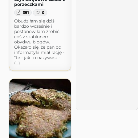
porzeczkami
391
0
Obudziłam się dziś
bardzo wcześnie i
postanowiłam zrobić
coś z szablonem
obydwu blogów.
Okazało się, że pan od
informatyki miał rację -
"te - jak to nazywasz -
(...)