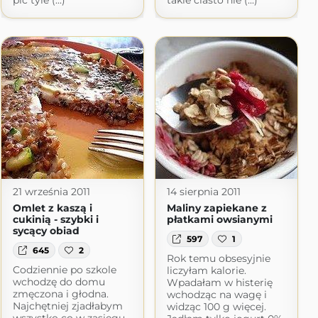
pić tyle (...)
takie ciasto nie (...)
21 września 2011
14 sierpnia 2011
Omlet z kaszą i
Maliny zapiekane z
cukinią - szybki i
płatkami owsianymi
sycący obiad
597
1
645
2
Rok temu obsesyjnie
Codziennie po szkole
liczyłam kalorie.
wchodzę do domu
Wpadałam w histerię
zmęczona i głodna.
wchodząc na wagę i
Najchętniej zjadłabym
widząc 100 g więcej.
wszystko co w zasięgu