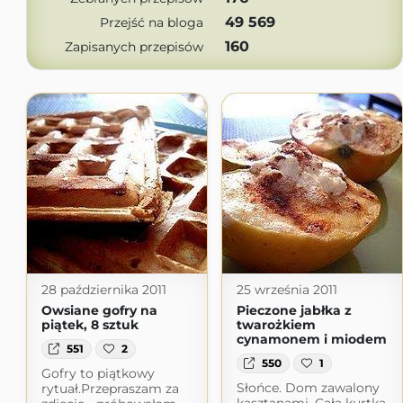
49 569
Przejść na bloga
160
Zapisanych przepisów
28 października 2011
25 września 2011
Owsiane gofry na
Pieczone jabłka z
piątek, 8 sztuk
twarożkiem
cynamonem i miodem
551
2
550
1
Gofry to piątkowy
Słońce. Dom zawalony
rytuał.Przepraszam za