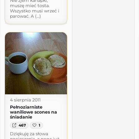
Nie zjem kanapki,
muszę mieć tosta.
Wszystko musi wrzeć i
parować. A (...)
4 sierpnia 2011
Pełnoziarniste
waniliowe scones na
śniadanie
467
1
Dziękuję za słowa