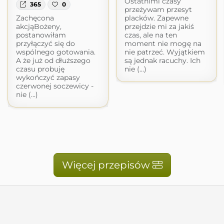
Ostatnimi czasy
365
0
przeżywam przesyt
placków. Zapewne
Zachęcona
przejdzie mi za jakiś
akcjąBożeny,
czas, ale na ten
postanowiłam
moment nie mogę na
przyłączyć się do
nie patrzeć. Wyjątkiem
wspólnego gotowania.
są jednak racuchy. Ich
A że już od dłuższego
nie (...)
czasu probuję
wykończyć zapasy
czerwonej soczewicy -
nie (...)
Więcej przepisów