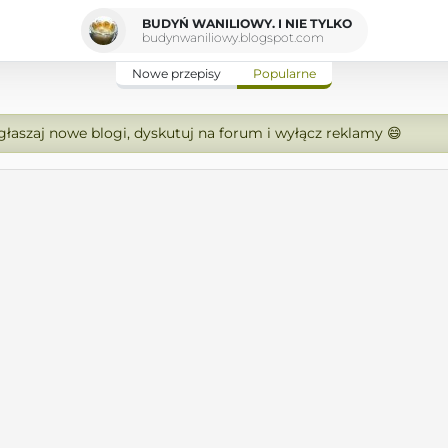
BUDYŃ WANILIOWY. I NIE TYLKO
budynwaniliowy.blogspot.com
Nowe przepisy
Popularne
zgłaszaj nowe blogi, dyskutuj na forum i wyłącz reklamy 😄