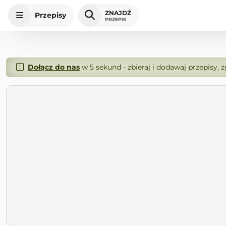
ZNAJDŹ
Przepisy
PRZEPIS
Dołącz do nas
w 5 sekund - zbieraj i dodawaj przepisy, 