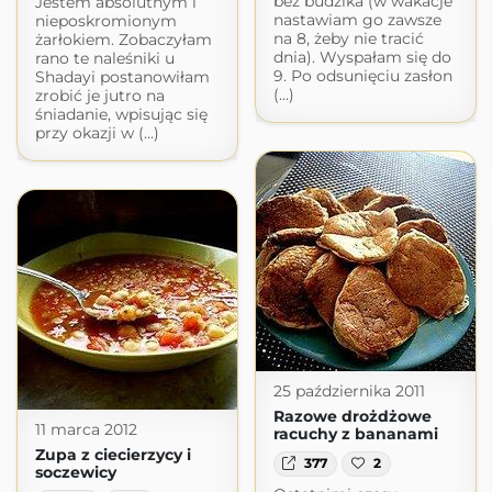
bez budzika (w wakacje
Jestem absolutnym i
nastawiam go zawsze
nieposkromionym
na 8, żeby nie tracić
żarłokiem. Zobaczyłam
dnia). Wyspałam się do
rano te naleśniki u
9. Po odsunięciu zasłon
Shadayi postanowiłam
(...)
zrobić je jutro na
śniadanie, wpisując się
przy okazji w (...)
25 października 2011
Razowe drożdżowe
11 marca 2012
racuchy z bananami
Zupa z ciecierzycy i
377
2
soczewicy