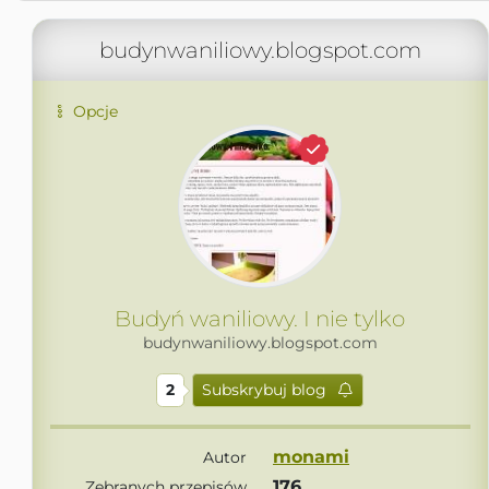
budynwaniliowy.blogspot.com
Opcje
Budyń waniliowy. I nie tylko
budynwaniliowy.blogspot.com
2
Subskrybuj blog
monami
Autor
176
Zebranych przepisów