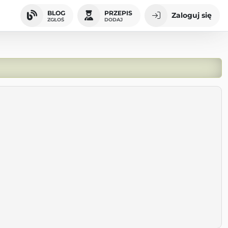
BLOG
PRZEPIS
Zaloguj się
ZGŁOŚ
DODAJ