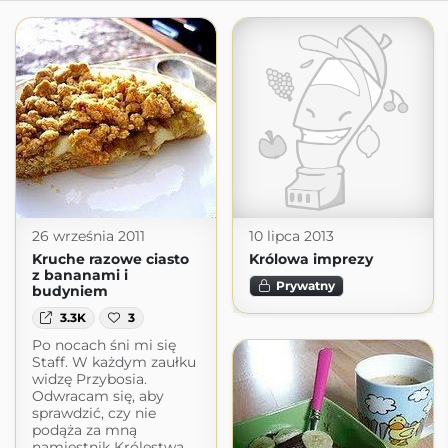
26 września 2011
10 lipca 2013
Kruche razowe ciasto
Królowa imprezy
z bananami i
Prywatny
budyniem
3.3K
3
Po nocach śni mi się
Staff. W każdym zaułku
widzę Przybosia.
Odwracam się, aby
sprawdzić, czy nie
podąża za mną
namiestnik Królestwa