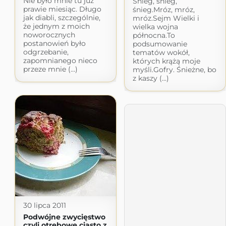
Nie było mnie tu już
Śnieg, śnieg,
prawie miesiąc. Długo
śnieg.Mróz, mróz,
jak diabli, szczególnie,
mróz.Sejm Wielki i
że jednym z moich
wielka wojna
noworocznych
północna.To
postanowień było
podsumowanie
odgrzebanie,
tematów wokół,
zapomnianego nieco
których krążą moje
przeze mnie (...)
myśli.Gofry. Śnieżne, bo
z kaszy (...)
30 lipca 2011
Podwójne zwycięstwo
czyli otrębowe ciasto z