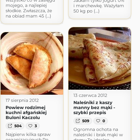
Jadłam tylko jogurt 0%
mojego, a najlepiej
i marchewkę. Ważyłam
słodkie. Zwłaszcza, że
50 kg po (...)
na obiad mam 45 (...)
13 czerwca 2012
17 sierpnia 2012
Naleśniki z kaszy
Powiew rodzimej
manny bez mąki -
kuchni afgańskiej
szybki przepis
Buloni Kaczolu
509
0
504
3
Ogromna ochota na
Najpierw kilka spraw
naleśniki i brak mąki w
organizacyjnych.Po