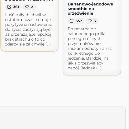
Bananowo-jagodowe
361
2
smoothie na
orzeźwienie
Ilość miłych chwil w
ostatnim czasie i moje
357
3
pozytywne nastawienie
Po powrocie z
do życia zaczynają być,
całonocnego grilla,
aż przerażające. Spokój i
pełnego różnych
brak strachu o to co
przysmaków nie
zdarzy się za chwilę (...)
miałam ochoty na nic
konkretnego do
jedzenia. Bardziej na
jakiś orzeźwiający
napój. Jednak (...)