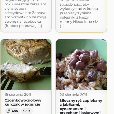
domu.To idealna
roku wreszcie zebrałam
sposobność, aby
się w sobie i
wykorzystać w końcu
zdecydowałam.Zaprasz
przepiscytrynkina
am wszystkich na moją
naleśniki z kaszy
stronę na facebooku
manny.Nieco inne niż
(funbox po prawej (...)
(...)
16 sierpnia 2011
26 sierpnia 2011
Czosnkowo-ziołowy
Mleczny ryż zapiekany
kurczak w jogurcie
z jabłkami,
cynamonem i
406
3
orzechami laskowymi