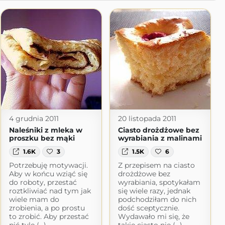
4 grudnia 2011
20 listopada 2011
Naleśniki z mleka w
Ciasto drożdżowe bez
proszku bez mąki
wyrabiania z malinami
1.6K
3
1.5K
6
Potrzebuję motywacji.
Z przepisem na ciasto
Aby w końcu wziąć się
drożdżowe bez
do roboty, przestać
wyrabiania, spotykałam
roztkliwiać nad tym jak
się wiele razy, jednak
wiele mam do
podchodziłam do nich
zrobienia, a po prostu
dość sceptycznie.
to zrobić. Aby przestać
Wydawało mi się, że