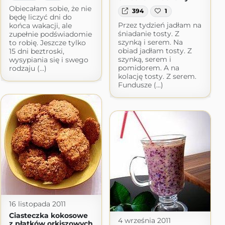
Obiecałam sobie, że nie
394
1
będę liczyć dni do
Przez tydzień jadłam na
końca wakacji, ale
śniadanie tosty. Z
zupełnie podświadomie
szynką i serem. Na
to robię. Jeszcze tylko
obiad jadłam tosty. Z
15 dni beztroski,
szynką, serem i
wysypiania się i swego
pomidorem. A na
rodzaju (...)
kolację tosty. Z serem.
Fundusze (...)
16 listopada 2011
Ciasteczka kokosowe
4 września 2011
z płatków orkiszowych