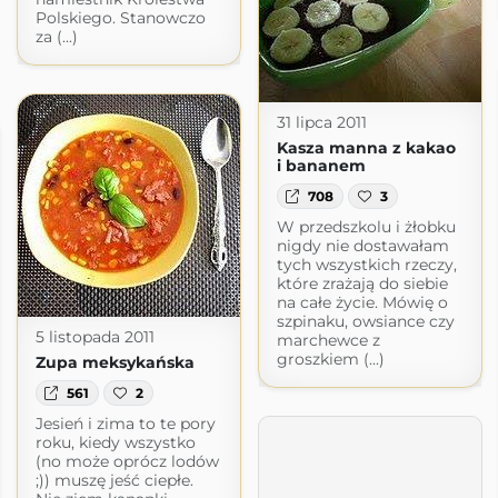
Polskiego. Stanowczo
za (...)
31 lipca 2011
Kasza manna z kakao
i bananem
708
3
W przedszkolu i żłobku
nigdy nie dostawałam
tych wszystkich rzeczy,
które zrażają do siebie
na całe życie. Mówię o
szpinaku, owsiance czy
5 listopada 2011
marchewce z
groszkiem (...)
Zupa meksykańska
561
2
Jesień i zima to te pory
roku, kiedy wszystko
(no może oprócz lodów
;)) muszę jeść ciepłe.