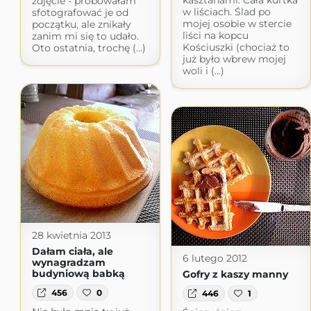
kasztanami. Cała kurtka
zdjęcie - próbowałam
w liściach. Ślad po
sfotografować je od
mojej osobie w stercie
początku, ale znikały
liści na kopcu
zanim mi się to udało.
Kościuszki (chociaż to
Oto ostatnia, trochę (...)
już było wbrew mojej
woli i (...)
28 kwietnia 2013
Dałam ciała, ale
6 lutego 2012
wynagradzam
budyniową babką
Gofry z kaszy manny
456
0
446
1