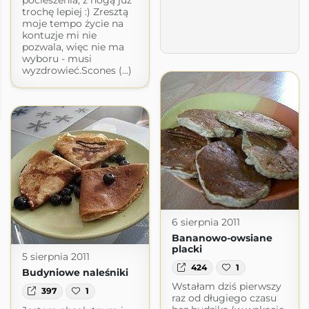
pocieszenia, z nogą już
trochę lepiej :) Zresztą
moje tempo życie na
kontuzje mi nie
pozwala, więc nie ma
wyboru - musi
wyzdrowieć.Scones (...)
6 sierpnia 2011
Bananowo-owsiane
placki
5 sierpnia 2011
424
1
Budyniowe naleśniki
Wstałam dziś pierwszy
397
1
raz od długiego czasu