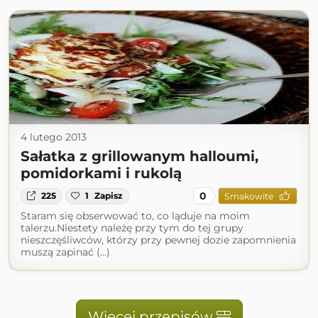
4 lutego 2013
Sałatka z grillowanym halloumi,
pomidorkami i rukolą
0
225
1
Zapisz
Smakowite
Staram się obserwować to, co ląduje na moim
talerzu.Niestety należę przy tym do tej grupy
nieszczęśliwców, którzy przy pewnej dozie zapomnienia
muszą zapinać (...)
Więcej przepisów