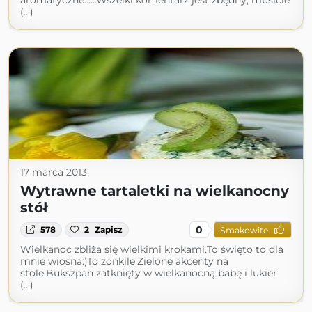
aromatyczne......Wszelki komentarz jest zbędny, musicie
(...)
17 marca 2013
Wytrawne tartaletki na wielkanocny
stół
0
578
2
Zapisz
Smakowite
Wielkanoc zbliża się wielkimi krokami.To święto to dla
mnie wiosna:)To żonkile.Zielone akcenty na
stole.Bukszpan zatknięty w wielkanocną babę i lukier
(...)