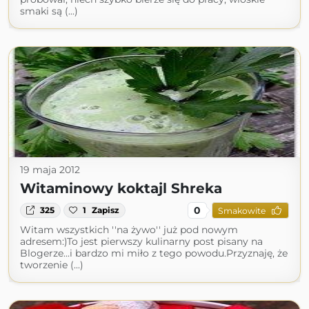
smaki są (...)
19 maja 2012
Witaminowy koktajl Shreka
0
325
1
Zapisz
Smakowite
Witam wszystkich ''na żywo'' już pod nowym
adresem:)To jest pierwszy kulinarny post pisany na
Blogerze...i bardzo mi miło z tego powodu.Przyznaję, że
tworzenie (...)