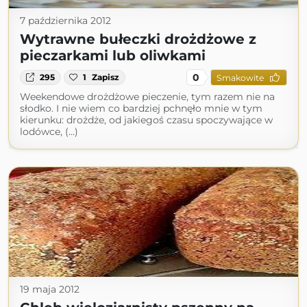
7 października 2012
Wytrawne bułeczki drożdżowe z
pieczarkami lub oliwkami
0
295
1
Zapisz
Smakowite
Weekendowe drożdżowe pieczenie, tym razem nie na
słodko. I nie wiem co bardziej pchnęło mnie w tym
kierunku: drożdże, od jakiegoś czasu spoczywające w
lodówce, (...)
19 maja 2012