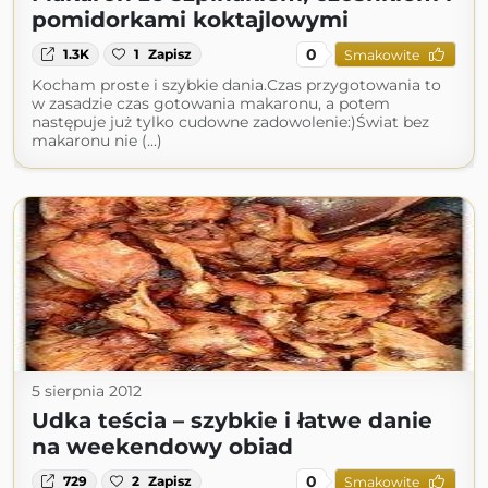
pomidorkami koktajlowymi
0
1.3K
1
Zapisz
Smakowite
Kocham proste i szybkie dania.Czas przygotowania to
w zasadzie czas gotowania makaronu, a potem
następuje już tylko cudowne zadowolenie:)Świat bez
makaronu nie (...)
5 sierpnia 2012
Udka teścia – szybkie i łatwe danie
na weekendowy obiad
0
729
2
Zapisz
Smakowite