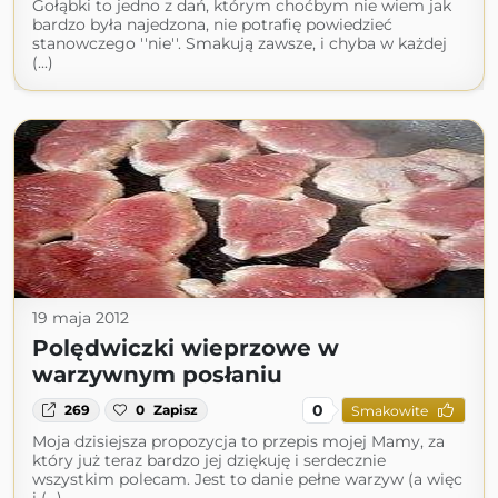
Gołąbki to jedno z dań, którym choćbym nie wiem jak
bardzo była najedzona, nie potrafię powiedzieć
stanowczego ''nie''. Smakują zawsze, i chyba w każdej
(...)
19 maja 2012
Polędwiczki wieprzowe w
warzywnym posłaniu
0
269
0
Zapisz
Smakowite
Moja dzisiejsza propozycja to przepis mojej Mamy, za
który już teraz bardzo jej dziękuję i serdecznie
wszystkim polecam. Jest to danie pełne warzyw (a więc