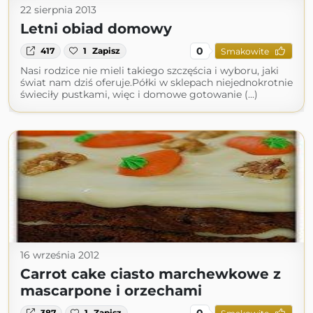
22 sierpnia 2013
Letni obiad domowy
0
417
1
Zapisz
Smakowite
Nasi rodzice nie mieli takiego szczęścia i wyboru, jaki
świat nam dziś oferuje.Półki w sklepach niejednokrotnie
świeciły pustkami, więc i domowe gotowanie (...)
16 września 2012
Carrot cake ciasto marchewkowe z
mascarpone i orzechami
0
387
1
Zapisz