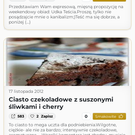
Przedstawiam Wam expresową, mięsną propozycję na
weekendowy obiad: Udka Teścia.Proszę, tylko nie
posądzajcie mnie o kanibalizm;)Teść ma się dobrze, a
poniżej (...)
17 listopada 2012
Ciasto czekoladowe z suszonymi
śliwkami i cherry
0
583
2
Zapisz
Smakowite
To ciasto to mega uczta dla podniebienia.Wilgotne,
ciężkie- ale nie za bardzo; intensywnie czekoladowe,