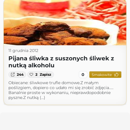
11 grudnia 2012
Pijana śliwka z suszonych śliwek z
nutką alkoholu
0
244
2
Zapisz
Smakowite
Obiecane: śliwkowe trufle domowe.Z małym
poślizgiem, dopiero co udało mi się zrobić zdjęcia.....
Banalnie proste w wykonaniu, nieprawdopodobnie
pyszne.Z nutką (...)