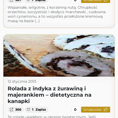
Smakowite
Wspaniałe, wilgotne, z korzenną nutą. Chrupkość
orzechów, soczystość i słodycz marchewki , cudowna
woń cynamonu, a to wszystko przełożone kremową
masą na bazie (...)
12 stycznia 2013
Rolada z indyka z żurawiną i
majerankiem – dietetyczna na
kanapki
0
366
1
Zapisz
Smakowite
Tę roladę upiekłam w okresie świątecznym. Jeśli