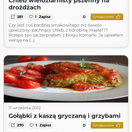
Chleb wieloziarnisty pszenny na
drożdżach
0
281
1
Zapisz
Smakowite
Czy jest coś bardziej smakowitego niż świeżo
upieczony, pachnący chleb, z odrobiną masła???
Przepis ten zaczerpnęłam z blogu Komarki. Ja upiekłam
wersję na (...)
11 września 2012
Gołąbki z kaszą gryczaną i grzybami
0
270
1
Zapisz
Smakowite