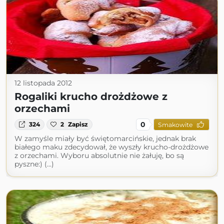
12 listopada 2012
Rogaliki krucho drożdżowe z
orzechami
0
324
2
Zapisz
Smakowite
W zamyśle miały być świętomarcińskie, jednak brak
białego maku zdecydował, że wyszły krucho-drożdżowe
z orzechami. Wyboru absolutnie nie żałuję, bo są
pyszne:) (...)