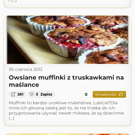
i (...)
26 czerwca 2012
Owsiane muffinki z truskawkami na
maślance
0
261
3
Zapisz
Smakowite
Muffinki to bardzo urokliwe maleństwa. Lubicie?Dla
mnie ich głowną zaletą jest to, że nie trzeba do ich
przygotowania używać nawet miksera, że są dziecinnie
(...)