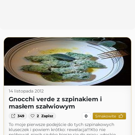
14 listopada 2012
Gnocchi verde z szpinakiem i
masłem szałwiowym
0
349
2
Zapisz
Smakowite
To moje pierwsze podejście do tych szpinakowych
kluseczek i powiem krótko: rewelacja!!!Kto nie
próbował, niech szybko bierze się do pracy, włoskie