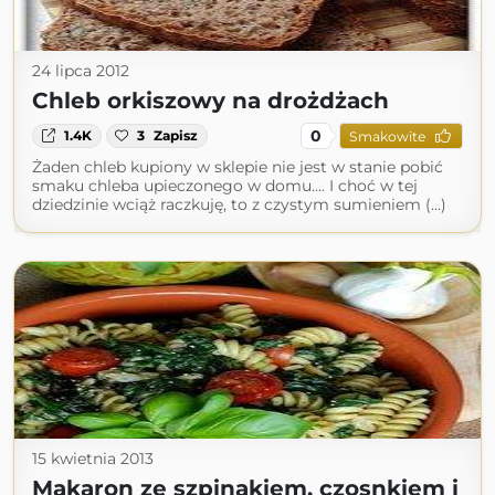
24 lipca 2012
Chleb orkiszowy na drożdżach
0
1.4K
3
Zapisz
Smakowite
Żaden chleb kupiony w sklepie nie jest w stanie pobić
smaku chleba upieczonego w domu.... I choć w tej
dziedzinie wciąż raczkuję, to z czystym sumieniem (...)
15 kwietnia 2013
Makaron ze szpinakiem, czosnkiem i