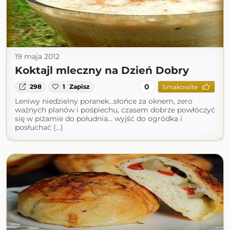
19 maja 2012
Koktajl mleczny na Dzień Dobry
0
298
1
Zapisz
Smakowite
Leniwy niedzielny poranek...słońce za oknem, zero
ważnych planów i pośpiechu, czasem dobrze powłóczyć
się w piżamie do południa... wyjść do ogródka i
posłuchać (...)