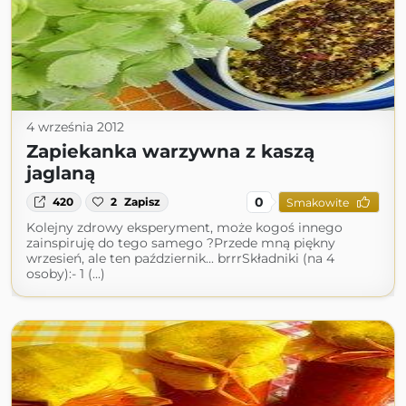
4 września 2012
Zapiekanka warzywna z kaszą
jaglaną
0
420
2
Zapisz
Smakowite
Kolejny zdrowy eksperyment, może kogoś innego
zainspiruję do tego samego ?Przede mną piękny
wrzesień, ale ten październik... brrrSkładniki (na 4
osoby):- 1 (...)