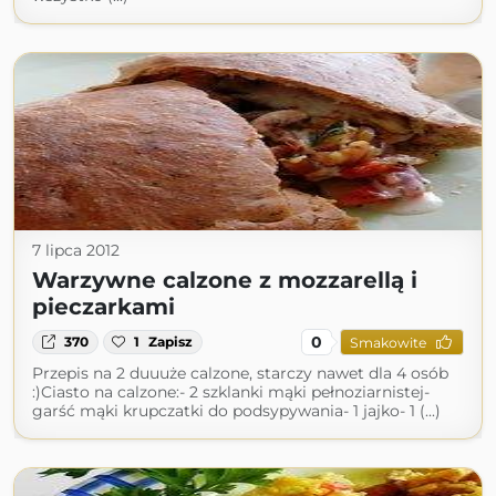
7 lipca 2012
Warzywne calzone z mozzarellą i
pieczarkami
0
370
1
Zapisz
Smakowite
Przepis na 2 duuuże calzone, starczy nawet dla 4 osób
:)Ciasto na calzone:- 2 szklanki mąki pełnoziarnistej-
garść mąki krupczatki do podsypywania- 1 jajko- 1 (...)