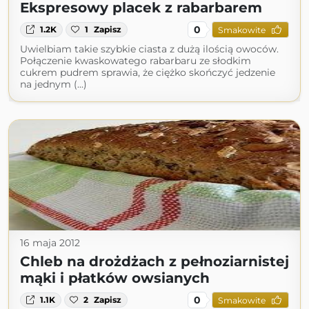
Ekspresowy placek z rabarbarem
0
1.2K
1
Zapisz
Smakowite
Uwielbiam takie szybkie ciasta z dużą ilością owoców.
Połączenie kwaskowatego rabarbaru ze słodkim
cukrem pudrem sprawia, że ciężko skończyć jedzenie
na jednym (...)
16 maja 2012
Chleb na drożdżach z pełnoziarnistej
mąki i płatków owsianych
0
1.1K
2
Zapisz
Smakowite