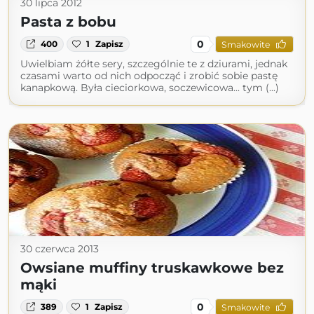
30 lipca 2012
Pasta z bobu
0
400
1
Zapisz
Smakowite
Uwielbiam żółte sery, szczególnie te z dziurami, jednak
czasami warto od nich odpocząć i zrobić sobie pastę
kanapkową. Była cieciorkowa, soczewicowa... tym (...)
30 czerwca 2013
Owsiane muffiny truskawkowe bez
mąki
0
389
1
Zapisz
Smakowite