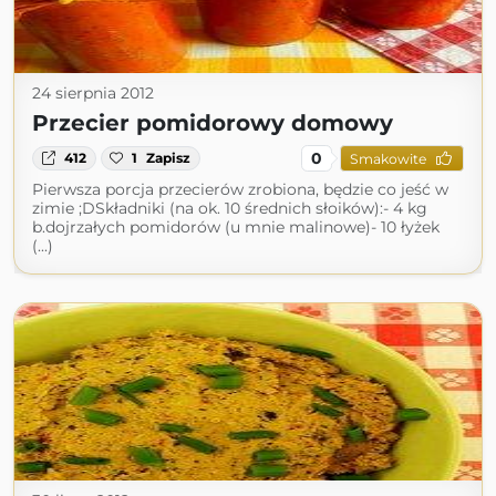
24 sierpnia 2012
Przecier pomidorowy domowy
0
412
1
Zapisz
Smakowite
Pierwsza porcja przecierów zrobiona, będzie co jeść w
zimie ;DSkładniki (na ok. 10 średnich słoików):- 4 kg
b.dojrzałych pomidorów (u mnie malinowe)- 10 łyżek
(...)