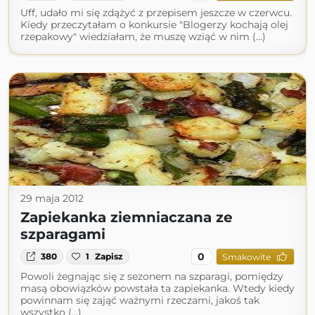
Uff, udało mi się zdążyć z przepisem jeszcze w czerwcu.
Kiedy przeczytałam o konkursie "Blogerzy kochają olej
rzepakowy" wiedziałam, że muszę wziąć w nim (...)
29 maja 2012
Zapiekanka ziemniaczana ze
szparagami
0
380
1
Zapisz
Smakowite
Powoli żegnając się z sezonem na szparagi, pomiędzy
masą obowiązków powstała ta zapiekanka. Wtedy kiedy
powinnam się zająć ważnymi rzeczami, jakoś tak
wszystko (...)