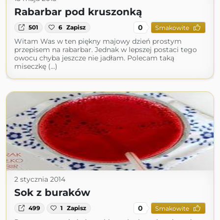
Rabarbar pod kruszonką
0
501
6
Zapisz
Smakowite
Witam Was w ten piękny majowy dzień prostym
przepisem na rabarbar. Jednak w lepszej postaci tego
owocu chyba jeszcze nie jadłam. Polecam taką
miseczkę (...)
2 stycznia 2014
Sok z buraków
0
499
1
Zapisz
Smakowite