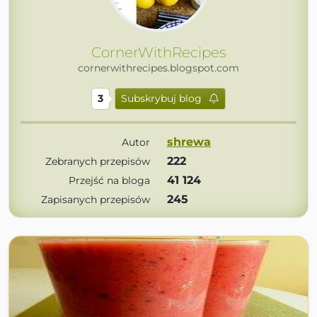
CornerWithRecipes
cornerwithrecipes.blogspot.com
3
Subskrybuj blog
shrewa
Autor
222
Zebranych przepisów
41 124
Przejść na bloga
245
Zapisanych przepisów