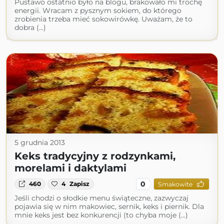
Pustawo ostatnio było na blogu, brakowało mi trochę
energii. Wracam z pysznym sokiem, do którego
zrobienia trzeba mieć sokowirówkę. Uważam, że to
dobra (...)
5 grudnia 2013
Keks tradycyjny z rodzynkami,
morelami i daktylami
0
460
4
Zapisz
Smakowite
Jeśli chodzi o słodkie menu świąteczne, zazwyczaj
pojawia się w nim makowiec, sernik, keks i piernik. Dla
mnie keks jest bez konkurencji (to chyba moje (...)