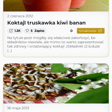
2 czerwca 2012
Koktajl truskawka kiwi banan
0
1.2K
5
Zapisz
Smakowite
Na tytule post mógłby się właściwie zakończyć, bo
składników niewiele, ale mimo to warto zaprezentować
tak zdrowy i orzeźwiający koktajl :)Składniki (2 b.duże
(...)
18 maja 2013