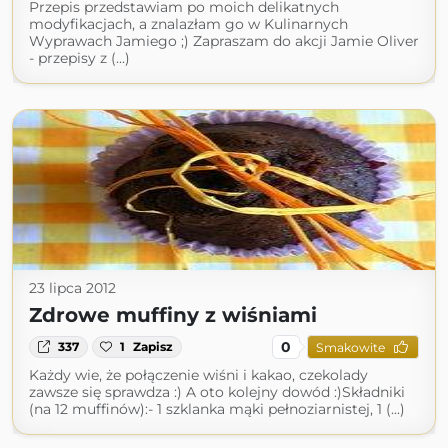
Przepis przedstawiam po moich delikatnych
modyfikacjach, a znalazłam go w Kulinarnych
Wyprawach Jamiego ;) Zapraszam do akcji Jamie Oliver
- przepisy z (...)
23 lipca 2012
Zdrowe muffiny z wiśniami
0
337
1
Zapisz
Smakowite
Każdy wie, że połączenie wiśni i kakao, czekolady
zawsze się sprawdza :) A oto kolejny dowód :)Składniki
(na 12 muffinów):- 1 szklanka mąki pełnoziarnistej, 1 (...)