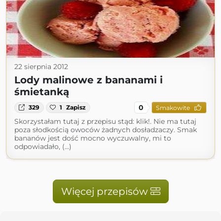
22 sierpnia 2012
Lody malinowe z bananami i
śmietanką
0
329
1
Zapisz
Smakowite
Skorzystałam tutaj z przepisu stąd: klik!. Nie ma tutaj
poza słodkością owoców żadnych dosładzaczy. Smak
bananów jest dość mocno wyczuwalny, mi to
odpowiadało, (...)
Więcej przepisów