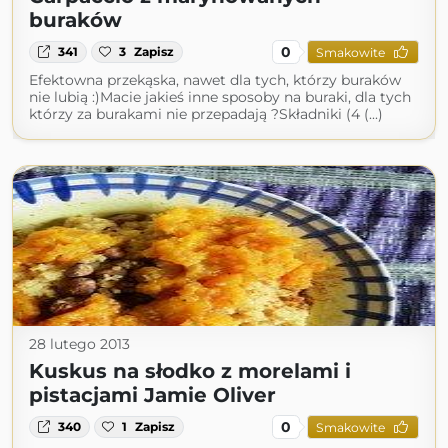
buraków
0
341
3
Zapisz
Smakowite
Efektowna przekąska, nawet dla tych, którzy buraków
nie lubią :)Macie jakieś inne sposoby na buraki, dla tych
którzy za burakami nie przepadają ?Składniki (4 (...)
28 lutego 2013
Kuskus na słodko z morelami i
pistacjami Jamie Oliver
0
340
1
Zapisz
Smakowite