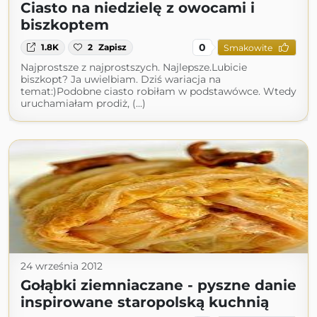
Ciasto na niedzielę z owocami i
biszkoptem
0
1.8K
2
Zapisz
Smakowite
Najprostsze z najprostszych. Najlepsze.Lubicie
biszkopt? Ja uwielbiam. Dziś wariacja na
temat:)Podobne ciasto robiłam w podstawówce. Wtedy
uruchamiałam prodiż, (...)
24 września 2012
Gołąbki ziemniaczane - pyszne danie
inspirowane staropolską kuchnią