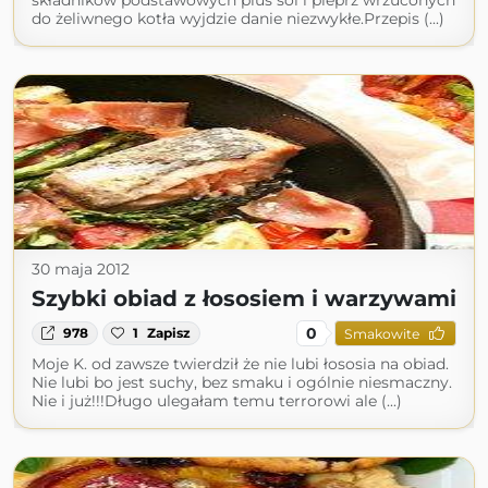
składników podstawowych plus sól i pieprz wrzuconych
do żeliwnego kotła wyjdzie danie niezwykłe.Przepis (...)
30 maja 2012
Szybki obiad z łososiem i warzywami
0
978
1
Zapisz
Smakowite
Moje K. od zawsze twierdził że nie lubi łososia na obiad.
Nie lubi bo jest suchy, bez smaku i ogólnie niesmaczny.
Nie i już!!!Długo ulegałam temu terrorowi ale (...)