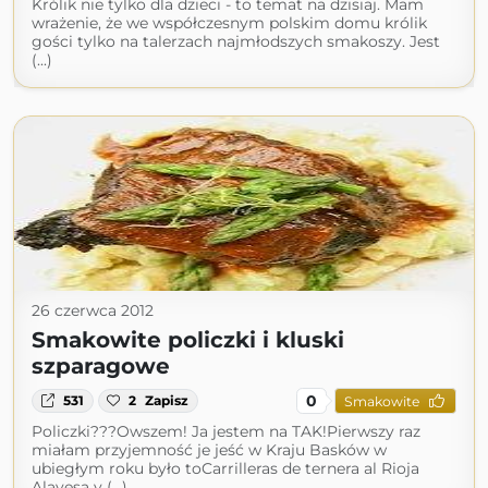
Królik nie tylko dla dzieci - to temat na dzisiaj. Mam
wrażenie, że we współczesnym polskim domu królik
gości tylko na talerzach najmłodszych smakoszy. Jest
(...)
26 czerwca 2012
Smakowite policzki i kluski
szparagowe
0
531
2
Zapisz
Smakowite
Policzki???Owszem! Ja jestem na TAK!Pierwszy raz
miałam przyjemność je jeść w Kraju Basków w
ubiegłym roku było toCarrilleras de ternera al Rioja
Alavesa y (...)