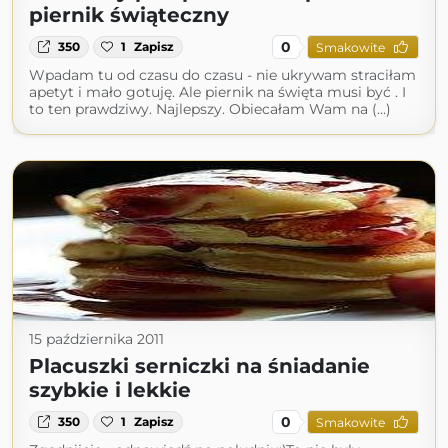
piernik świąteczny
0
350
1
Zapisz
Smakowite
Wpadam tu od czasu do czasu - nie ukrywam straciłam
apetyt i mało gotuję. Ale piernik na święta musi być . I
to ten prawdziwy. Najlepszy. Obiecałam Wam na (...)
15 października 2011
Placuszki serniczki na śniadanie
szybkie i lekkie
0
350
1
Zapisz
Smakowite