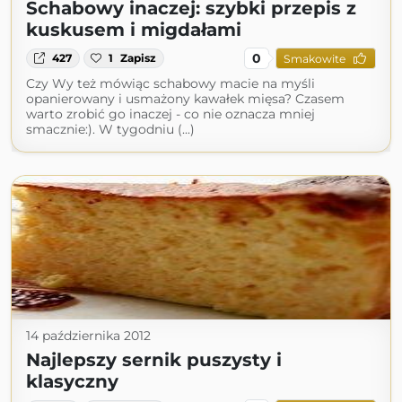
Schabowy inaczej: szybki przepis z
kuskusem i migdałami
0
427
1
Zapisz
Smakowite
Czy Wy też mówiąc schabowy macie na myśli
opanierowany i usmażony kawałek mięsa? Czasem
warto zrobić go inaczej - co nie oznacza mniej
smacznie:). W tygodniu (...)
14 października 2012
Najlepszy sernik puszysty i
klasyczny