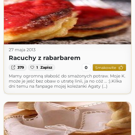
27 maja 2013
Racuchy z rabarbarem
0
379
1
Zapisz
Smakowite
Mamy ogromną słabość do smażonych potraw. Moje K.
może je jeść bez obaw o utratę linii, ja no cóż ... :).Kilka
dni temu na fanpage mojej koleżanki Agaty (...)