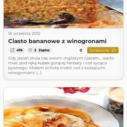
16 września 2012
Ciasto bananowe z winogronami
0
476
2
Zapisz
Smakowite
Gdy jesień otula nas swoim mglistym czarem... warto
mieć pod ręką kubek gorącej herbaty i coś sycąco
pysznego. Miałam ochotę zrobić coś z kuszącymi
winogronami (...)