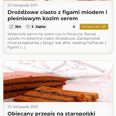
23 listopada 2011
Drożdżowe ciasto z figami miodem i
pleśniowym kozim serem
0
364
3
Zapisz
Smakowite
Właściwie sama nie wiem czy to focaccia. Raczej
wyszło mi pikantne ciasto drożdżowe. Zainspirował
mnie przepisArka z bloga "eat after reading"naPlacek z
figami (...)
25 listopada 2013
Obiecany przepis na staropolski