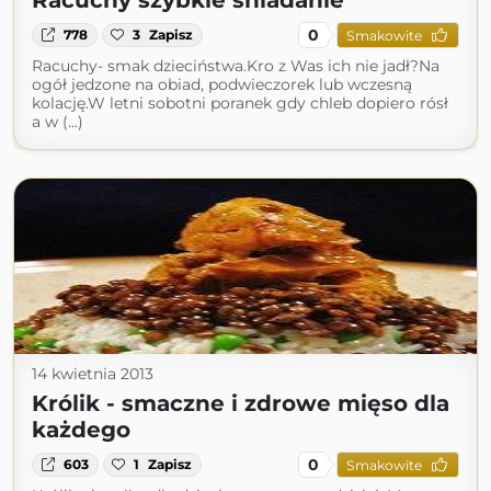
Racuchy szybkie śniadanie
0
778
3
Zapisz
Smakowite
Racuchy- smak dzieciństwa.Kro z Was ich nie jadł?Na
ogół jedzone na obiad, podwieczorek lub wczesną
kolację.W letni sobotni poranek gdy chleb dopiero rósł
a w (...)
14 kwietnia 2013
Królik - smaczne i zdrowe mięso dla
każdego
0
603
1
Zapisz
Smakowite