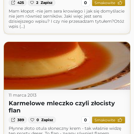
0
425
2
Zapisz
Smakowite
Mam kłopot -nie jem sera krowiego i jak się domyślacie
nie jem również serników. Jaki więc jest sens
dzisiejszego wpisu? I czy nie przesadzam tytułem?Otóż
wpis (...)
11 marca 2013
Karmelowe mleczko czyli złocisty
flan
0
389
0
Zapisz
Smakowite
Płynne złoto otula słoneczny krem - tak właśnie widzę
ten prosty deser. To flan - zwany również flanem