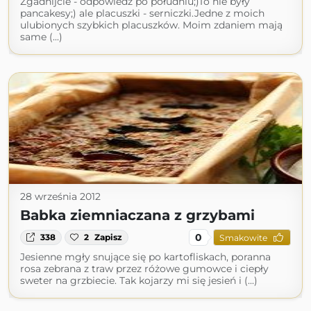
Zgadnijcie - odpowiedź po południu;)To nie były
pancakesy;) ale placuszki - serniczki.Jedne z moich
ulubionych szybkich placuszków. Moim zdaniem mają
same (...)
28 września 2012
Babka ziemniaczana z grzybami
0
338
2
Zapisz
Smakowite
Jesienne mgły snujące się po kartofliskach, poranna
rosa zebrana z traw przez różowe gumowce i ciepły
sweter na grzbiecie. Tak kojarzy mi się jesień i (...)