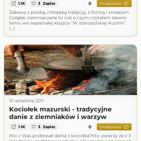
0
1.1K
3
Zapisz
Smakowite
Zabawa z polską, chłopską tradycją, z formą i smakiem.
Gołąbki ziemniaczane to coś o czym czytałam dawno
temu we wspaniałej książce "W staropolskiej Kuchni".
(...)
10 września 2011
Kociołek mazurski - tradycyjne
danie z ziemniaków i warzyw
0
1.1K
3
Zapisz
Smakowite
Kto z Was próbował dania z kociołka?Kto uwierzy że z 3