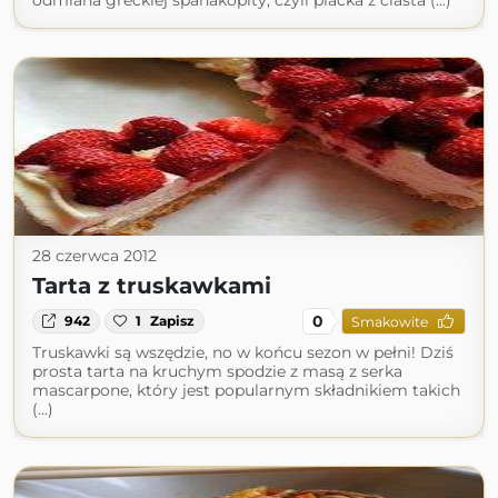
odmiana greckiej spanakopity, czyli placka z ciasta (...)
28 czerwca 2012
Tarta z truskawkami
0
942
1
Zapisz
Smakowite
Truskawki są wszędzie, no w końcu sezon w pełni! Dziś
prosta tarta na kruchym spodzie z masą z serka
mascarpone, który jest popularnym składnikiem takich
(...)