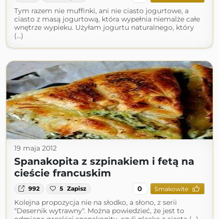
Tym razem nie muffinki, ani nie ciasto jogurtowe, a
ciasto z masą jogurtową, która wypełnia niemalże całe
wnętrze wypieku. Użyłam jogurtu naturalnego, który
(...)
19 maja 2012
Spanakopita z szpinakiem i fetą na
cieście francuskim
0
992
5
Zapisz
Smakowite
Kolejna propozycja nie na słodko, a słono, z serii
"Desernik wytrawny". Można powiedzieć, że jest to