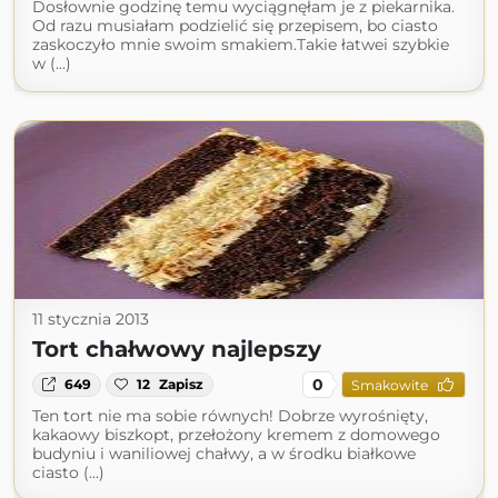
Dosłownie godzinę temu wyciągnęłam je z piekarnika.
Od razu musiałam podzielić się przepisem, bo ciasto
zaskoczyło mnie swoim smakiem.Takie łatwei szybkie
w (...)
11 stycznia 2013
Tort chałwowy najlepszy
0
649
12
Zapisz
Smakowite
Ten tort nie ma sobie równych! Dobrze wyrośnięty,
kakaowy biszkopt, przełożony kremem z domowego
budyniu i waniliowej chałwy, a w środku białkowe
ciasto (...)