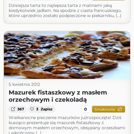
Dzisiejsza tarta to najlepsza tarta z malinami jaką
kiedykolwiek jadłam. Na spodzie z ciasta francuskiego,
które uprzednio zostało podpieczone w piekarniku, (...)
5 kwietnia 2012
Mazurek fistaszkowy z masłem
orzechowym i czekoladą
0
367
3
Zapisz
Smakowite
Wielkanocne pieczenie mazurków jużrozpoczęte! Dziś
kusząco prezentuje się mazurek fistaszkowy z
domowym masłem orzechowym, obsypany orzeszkami
i wkończony (...)