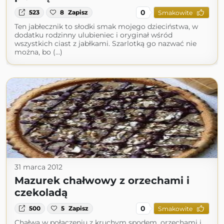
0
523
8
Zapisz
Smakowite
Ten jabłecznik to słodki smak mojego dzieciństwa, w
dodatku rodzinny ulubieniec i oryginał wśród
wszystkich ciast z jabłkami. Szarlotką go nazwać nie
można, bo (...)
31 marca 2012
Mazurek chałwowy z orzechami i
czekoladą
0
500
5
Zapisz
Smakowite
Chałwa w połączeniu z kruchym spodem, orzechami i