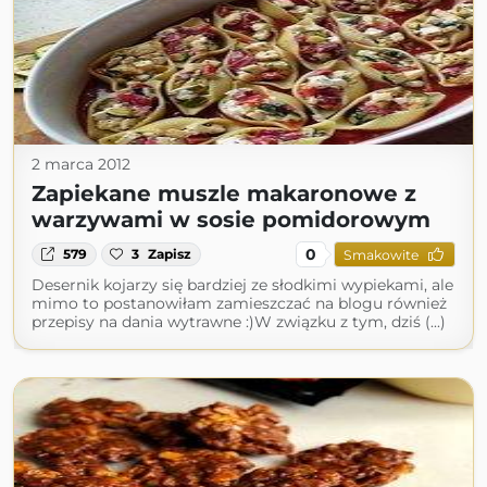
2 marca 2012
Zapiekane muszle makaronowe z
warzywami w sosie pomidorowym
0
579
3
Zapisz
Smakowite
Desernik kojarzy się bardziej ze słodkimi wypiekami, ale
mimo to postanowiłam zamieszczać na blogu również
przepisy na dania wytrawne :)W związku z tym, dziś (...)