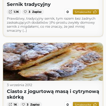
Sernik tradycyjny
0
1.1K
3
Zapisz
Smakowite
Prawdziwy, tradycyjny sernik, tym razem bez żadnych
zaskakujących dodatków :)Po prostu zwykły domowy
sernik z migdałami, co nie znaczy, że jest mniej
smaczny (...)
3 września 2012
Ciasto z jogurtową masą i cytrynową
skórką
0
1K
3
Zapisz
Smakowite