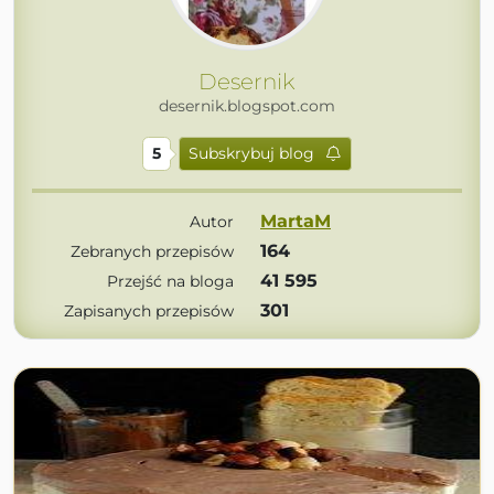
Desernik
desernik.blogspot.com
5
Subskrybuj blog
MartaM
Autor
164
Zebranych przepisów
41 595
Przejść na bloga
301
Zapisanych przepisów