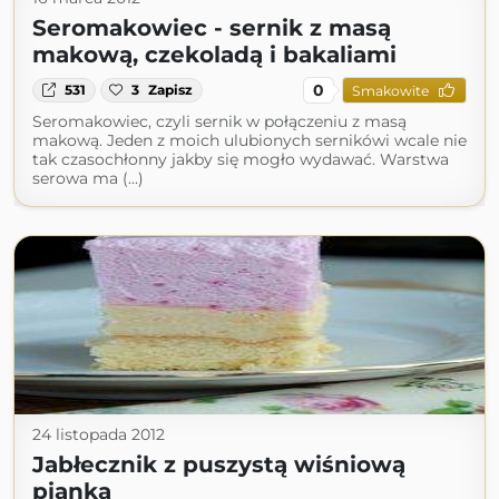
Seromakowiec - sernik z masą
makową, czekoladą i bakaliami
0
531
3
Zapisz
Smakowite
Seromakowiec, czyli sernik w połączeniu z masą
makową. Jeden z moich ulubionych sernikówi wcale nie
tak czasochłonny jakby się mogło wydawać. Warstwa
serowa ma (...)
24 listopada 2012
Jabłecznik z puszystą wiśniową
pianką