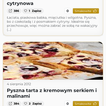
cytrynowa
0
386
1
Zapisz
Smakowite
Łaciata, piaskowa babka, mięciutka i wilgotna. Pyszna,
bo z czekoladą i z posmakiem cytryny. Idealnie się
przechowuje, więc można zabrać ze sobą na wakacyjny
(...)
4 sierpnia 2012
Pyszna tarta z kremowym serkiem i
malinami
0
384
2
Zapisz
Smakowite