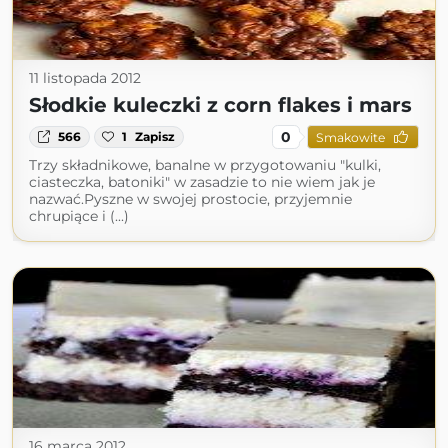
11 listopada 2012
Słodkie kuleczki z corn flakes i mars
0
566
1
Zapisz
Smakowite
Trzy składnikowe, banalne w przygotowaniu "kulki,
ciasteczka, batoniki" w zasadzie to nie wiem jak je
nazwać.Pyszne w swojej prostocie, przyjemnie
chrupiące i (...)
16 marca 2012