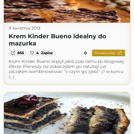
9 kwietnia 2013
Krem Kinder Bueno idealny do
mazurka
0
855
4
Zapisz
Smakowite
Krem Kinder Bueno krążył jakiś czas temu po blogowej
sferze. Pierwszy raz zobaczyłam go natutaji już
zaczęłam kombinowować "z czym go zjeść" :)I w końcu
(...)