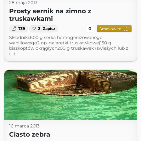
28 maja 2013
Prosty sernik na zimno z
truskawkami
0
739
2
Zapisz
Smakowite
Składniki:600 g serka homogenizowanego
waniliowego2 op. galaretki truskawkowej150 g
biszkoptów okrągłych200 g truskawek (świeżych lub z
(...)
16 marca 2013
Ciasto zebra