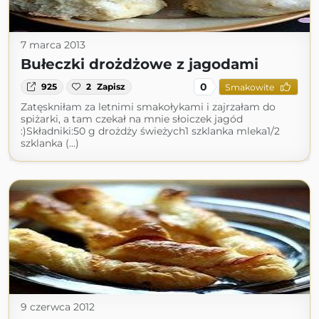
7 marca 2013
Bułeczki drożdżowe z jagodami
0
925
2
Zapisz
Smakowite
Zatęskniłam za letnimi smakołykami i zajrzałam do
spiżarki, a tam czekał na mnie słoiczek jagód
:)Składniki:50 g drożdży świeżych1 szklanka mleka1/2
szklanka (...)
9 czerwca 2012