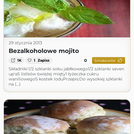
29 stycznia 2013
Bezalkoholowe mojito
0
1K
1
Zapisz
Smakowite
Składniki:1/2 szklanki soku jabłkowego1/2 szklanki seven
up'a5 listków świeżej mięty1 łyżeczka cukru
waniliowego5 kostek loduPrzepis:Do wysokiej szklanki
na (...)