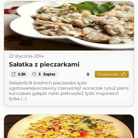
22 stycznia 2014
Sałatka z pieczarkami
0
2.3K
3
Zapisz
Smakowite
Składniki:8 średnich pieczarek4 łyżki
ugotowanejsoczewicy czerwonej1 woreczek ryżu2 piersi
kurczaka4 gałązki natki pietruszki2 łyżki majonezu1
łyżka (...)