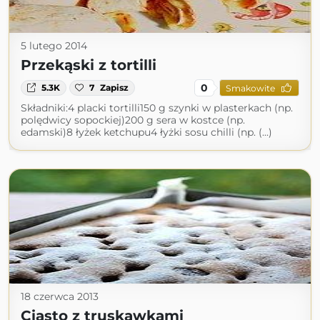
5 lutego 2014
Przekąski z tortilli
0
5.3K
7
Zapisz
Smakowite
Składniki:4 placki tortilli150 g szynki w plasterkach (np.
polędwicy sopockiej)200 g sera w kostce (np.
edamski)8 łyżek ketchupu4 łyżki sosu chilli (np. (...)
18 czerwca 2013
Ciasto z truskawkami