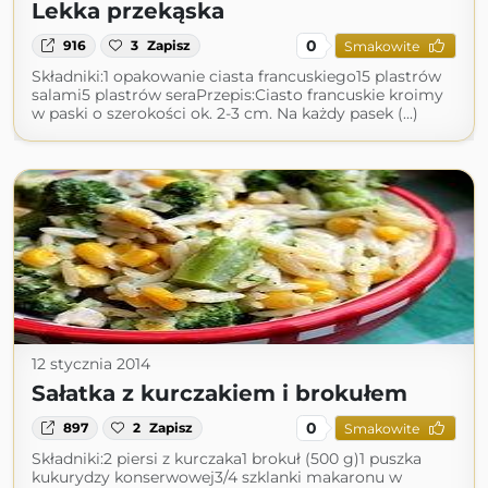
Lekka przekąska
0
916
3
Zapisz
Smakowite
Składniki:1 opakowanie ciasta francuskiego15 plastrów
salami5 plastrów seraPrzepis:Ciasto francuskie kroimy
w paski o szerokości ok. 2-3 cm. Na każdy pasek (...)
12 stycznia 2014
Sałatka z kurczakiem i brokułem
0
897
2
Zapisz
Smakowite
Składniki:2 piersi z kurczaka1 brokuł (500 g)1 puszka
kukurydzy konserwowej3/4 szklanki makaronu w