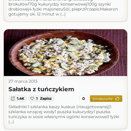
brokułów170g kukurydzy konserwowej100g szynki
drobiowej4 łyżki majonezuSól, pieprzPrzepis:Makaron
gotujemy ok. 12 minut w (...)
27 marca 2013
Sałatka z tuńczykiem
0
1.4K
1
Zapisz
Smakowite
Składniki:1 szklanka kaszy kuskus (nieugotowanej)1
szklanka wrzącej wody1 puszka kukurydzy1 puszka
tuńczyka w sosie własnym4 ogórki konserwowe3 łyżki
(...)