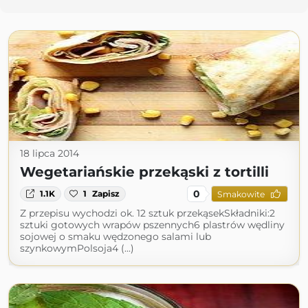
18 lipca 2014
Wegetariańskie przekąski z tortilli
0
1.1K
1
Zapisz
Smakowite
Z przepisu wychodzi ok. 12 sztuk przekąsekSkładniki:2
sztuki gotowych wrapów pszennych6 plastrów wędliny
sojowej o smaku wędzonego salami lub
szynkowymPolsoja4 (...)