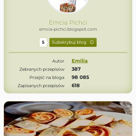
Emcia Pichci
emcia-pichci.blogspot.com
5
Subskrybuj blog
Emilia
Autor
387
Zebranych przepisów
98 085
Przejść na bloga
618
Zapisanych przepisów