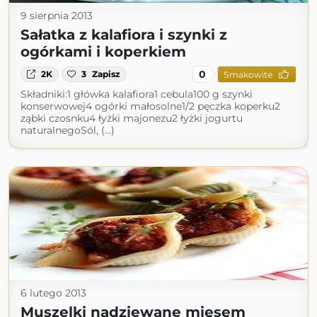
9 sierpnia 2013
Sałatka z kalafiora i szynki z
ogórkami i koperkiem
0
2K
3
Zapisz
Smakowite
Składniki:1 główka kalafiora1 cebula100 g szynki
konserwowej4 ogórki małosolne1/2 pęczka koperku2
ząbki czosnku4 łyżki majonezu2 łyżki jogurtu
naturalnegoSól, (...)
6 lutego 2013
Muszelki nadziewane mięsem