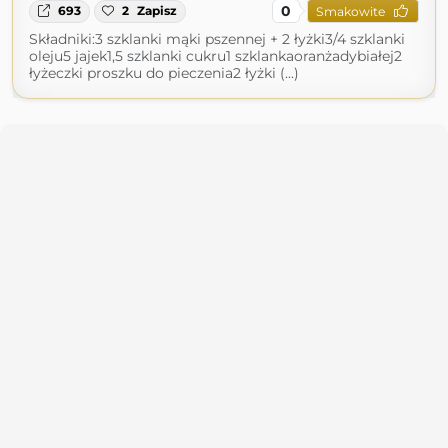
0
693
2
Zapisz
Smakowite
Składniki:3 szklanki mąki pszennej + 2 łyżki3/4 szklanki
oleju5 jajek1,5 szklanki cukru1 szklankaoranżadybiałej2
łyżeczki proszku do pieczenia2 łyżki (...)