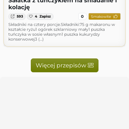
Sałatka z tuńczykiem na śniadanie i
kolację
0
593
4
Zapisz
Smakowite
Składniki na cztery porcje.Składniki:75 g makaronu w
kształcie ryżu1 ogórek szklarniowy mały1 puszka
tuńczyka w sosie własnym1 puszka kukurydzy
konserwowej3 (...)
Więcej przepisów