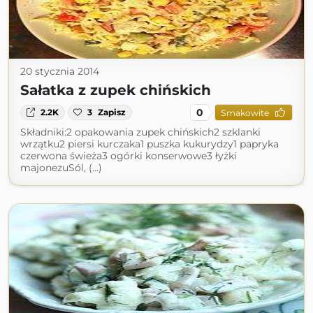
20 stycznia 2014
Sałatka z zupek chińskich
0
2.2K
3
Zapisz
Smakowite
Składniki:2 opakowania zupek chińskich2 szklanki
wrzątku2 piersi kurczaka1 puszka kukurydzy1 papryka
czerwona świeża3 ogórki konserwowe3 łyżki
majonezuSól, (...)