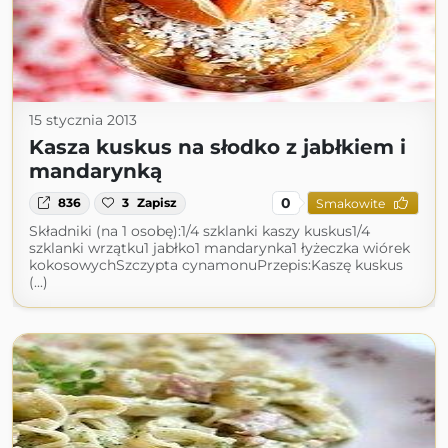
15 stycznia 2013
Kasza kuskus na słodko z jabłkiem i
mandarynką
0
836
3
Zapisz
Smakowite
Składniki (na 1 osobę):1/4 szklanki kaszy kuskus1/4
szklanki wrzątku1 jabłko1 mandarynka1 łyżeczka wiórek
kokosowychSzczypta cynamonuPrzepis:Kaszę kuskus
(...)