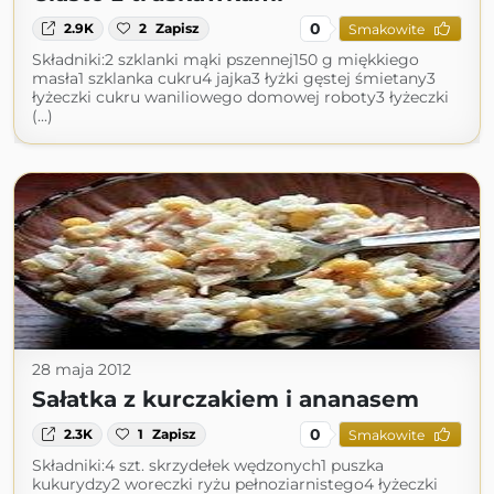
0
2.9K
2
Zapisz
Smakowite
Składniki:2 szklanki mąki pszennej150 g miękkiego
masła1 szklanka cukru4 jajka3 łyżki gęstej śmietany3
łyżeczki cukru waniliowego domowej roboty3 łyżeczki
(...)
28 maja 2012
Sałatka z kurczakiem i ananasem
0
2.3K
1
Zapisz
Smakowite
Składniki:4 szt. skrzydełek wędzonych1 puszka
kukurydzy2 woreczki ryżu pełnoziarnistego4 łyżeczki