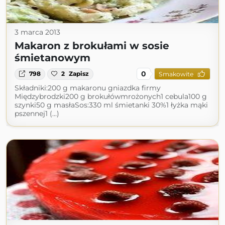
3 marca 2013
Makaron z brokułami w sosie
śmietanowym
0
798
2
Zapisz
Smakowite
Składniki:200 g makaronu gniazdka firmy
Międzybrodzki200 g brokułówmrożonych1 cebula100 g
szynki50 g masłaSos:330 ml śmietanki 30%1 łyżka mąki
pszennej1 (...)