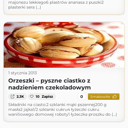
majonezu lekkiego6 plastrów ananasa z puszki2
plasterki sera (...)
1 stycznia 2013
Orzeszki – pyszne ciastko z
nadzieniem czekoladowym
0
2.3K
10
Zapisz
Smakowite
Składniki na ciasto:2 szklanki mąki pszennej200 g
masła2 jajka1/2 szklanki cukru4 łyżeczki cukru
waniliowego domowej roboty1 łyżeczka proszku do (...)