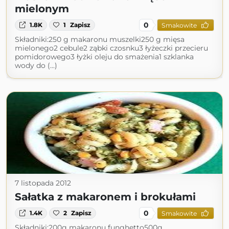
mielonym
0
1.8K
1
Zapisz
Smakowite
Składniki:250 g makaronu muszelki250 g mięsa
mielonego2 cebule2 ząbki czosnku3 łyżeczki przecieru
pomidorowego3 łyżki oleju do smażenia1 szklanka
wody do (...)
7 listopada 2012
Sałatka z makaronem i brokułami
0
1.4K
2
Zapisz
Smakowite
Składniki:200g makaronu funghetto500g