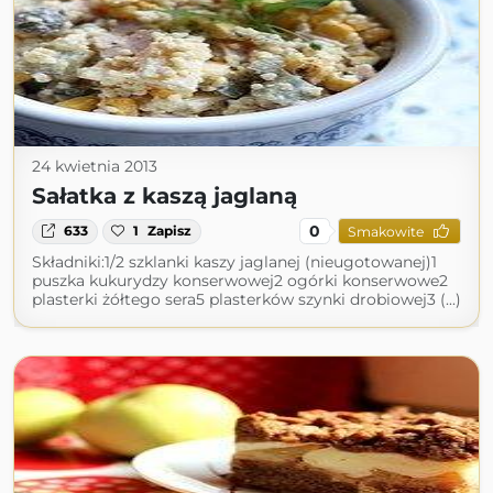
24 kwietnia 2013
Sałatka z kaszą jaglaną
0
633
1
Zapisz
Smakowite
Składniki:1/2 szklanki kaszy jaglanej (nieugotowanej)1
puszka kukurydzy konserwowej2 ogórki konserwowe2
plasterki żółtego sera5 plasterków szynki drobiowej3 (...)