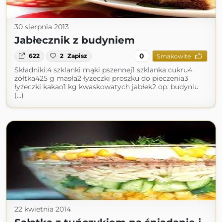
30 sierpnia 2013
Jabłecznik z budyniem
0
622
2
Zapisz
Smakowite
Składniki:4 szklanki mąki pszennej1 szklanka cukru4
żółtka425 g masła2 łyżeczki proszku do pieczenia3
łyżeczki kakao1 kg kwaskowatych jabłek2 op. budyniu
(...)
22 kwietnia 2014