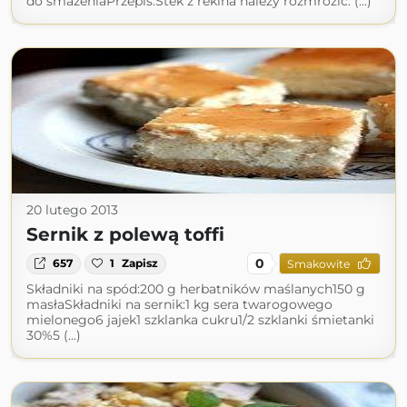
do smażeniaPrzepis:Stek z rekina należy rozmrozić. (...)
20 lutego 2013
Sernik z polewą toffi
0
657
1
Zapisz
Smakowite
Składniki na spód:200 g herbatników maślanych150 g
masłaSkładniki na sernik:1 kg sera twarogowego
mielonego6 jajek1 szklanka cukru1/2 szklanki śmietanki
30%5 (...)