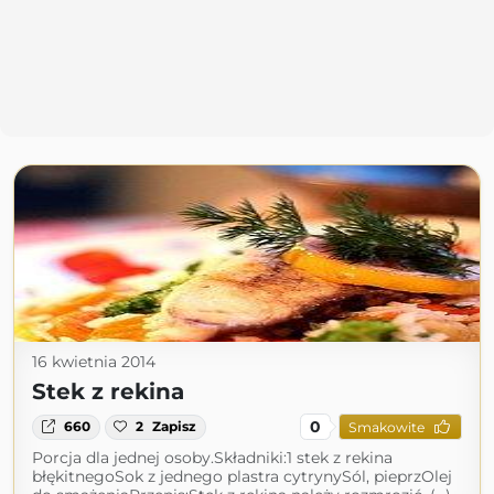
16 kwietnia 2014
Stek z rekina
0
660
2
Zapisz
Smakowite
Porcja dla jednej osoby.Składniki:1 stek z rekina
błękitnegoSok z jednego plastra cytrynySól, pieprzOlej