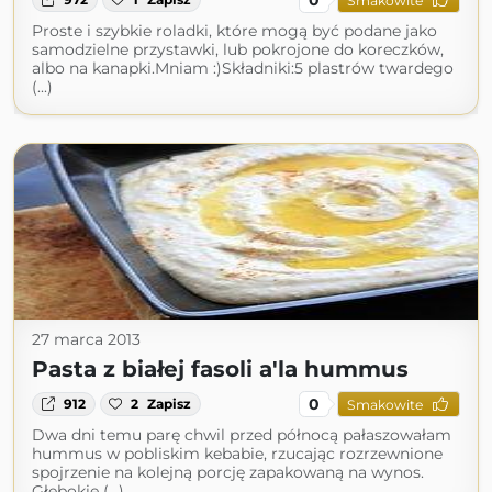
Smakowite
Proste i szybkie roladki, które mogą być podane jako
samodzielne przystawki, lub pokrojone do koreczków,
albo na kanapki.Mniam :)Składniki:5 plastrów twardego
(...)
27 marca 2013
Pasta z białej fasoli a'la hummus
0
912
2
Zapisz
Smakowite
Dwa dni temu parę chwil przed północą pałaszowałam
hummus w pobliskim kebabie, rzucając rozrzewnione
spojrzenie na kolejną porcję zapakowaną na wynos.
Głębokie (...)