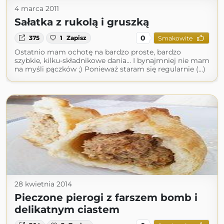
4 marca 2011
Sałatka z rukolą i gruszką
0
375
1
Zapisz
Smakowite
Ostatnio mam ochotę na bardzo proste, bardzo
szybkie, kilku-składnikowe dania... I bynajmniej nie mam
na myśli pączków ;) Ponieważ staram się regularnie (...)
28 kwietnia 2014
Pieczone pierogi z farszem bomb i
delikatnym ciastem