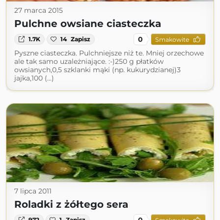
27 marca 2015
Pulchne owsiane ciasteczka
0
1.7K
14
Zapisz
Smakowite
Pyszne ciasteczka. Pulchniejsze niż te. Mniej orzechowe
ale tak samo uzależniające. :-)250 g płatków
owsianych,0,5 szklanki mąki (np. kukurydzianej)3
jajka,100 (...)
7 lipca 2011
Roladki z żółtego sera
0
972
1
Zapisz