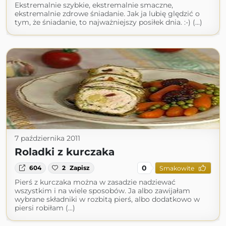
Ekstremalnie szybkie, ekstremalnie smaczne,
ekstremalnie zdrowe śniadanie. Jak ja lubię ględzić o
tym, że śniadanie, to najważniejszy posiłek dnia. :-) (...)
7 października 2011
Roladki z kurczaka
0
604
2
Zapisz
Smakowite
Pierś z kurczaka można w zasadzie nadziewać
wszystkim i na wiele sposobów. Ja albo zawijałam
wybrane składniki w rozbitą pierś, albo dodatkowo w
piersi robiłam (...)