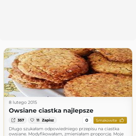
8 lutego 2015
Owsiane ciastka najlepsze
0
357
11
Zapisz
Smakowite
Długo szukałam odpowiedniego przepisu na ciastka
owsiane. Modyfikowałam, zmieniałam proporcję. Moje