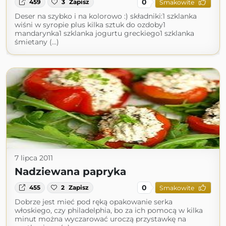
0
459
3
Zapisz
Smakowite
Deser na szybko i na kolorowo :) składniki:1 szklanka
wiśni w syropie plus kilka sztuk do ozdoby1
mandarynka1 szklanka jogurtu greckiego1 szklanka
śmietany (...)
7 lipca 2011
Nadziewana papryka
0
455
2
Zapisz
Smakowite
Dobrze jest mieć pod ręką opakowanie serka
włoskiego, czy philadelphia, bo za ich pomocą w kilka
minut można wyczarować uroczą przystawkę na