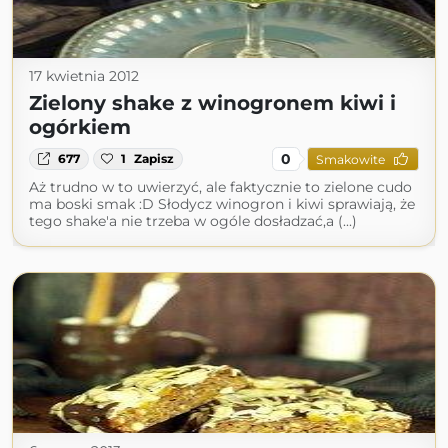
17 kwietnia 2012
Zielony shake z winogronem kiwi i
ogórkiem
0
677
1
Zapisz
Smakowite
Aż trudno w to uwierzyć, ale faktycznie to zielone cudo
ma boski smak :D Słodycz winogron i kiwi sprawiają, że
tego shake'a nie trzeba w ogóle dosładzać,a (...)