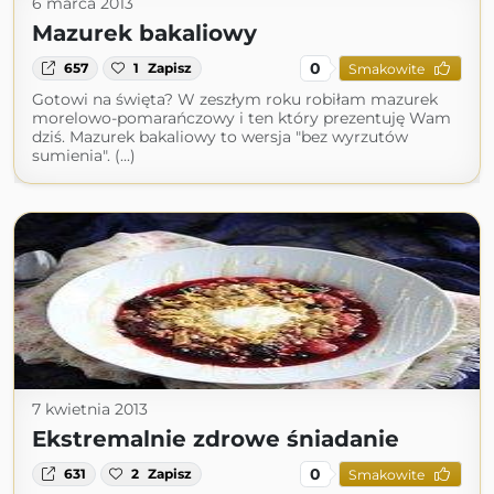
6 marca 2013
Mazurek bakaliowy
0
657
1
Zapisz
Smakowite
Gotowi na święta? W zeszłym roku robiłam mazurek
morelowo-pomarańczowy i ten który prezentuję Wam
dziś. Mazurek bakaliowy to wersja "bez wyrzutów
sumienia". (...)
7 kwietnia 2013
Ekstremalnie zdrowe śniadanie
0
631
2
Zapisz
Smakowite