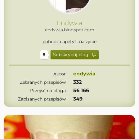
Endywia
endywia.blogspot.com
pobudza apetyt...na życie
5
Subskrybuj blog
endywia
Autor
332
Zebranych przepisów
56 166
Przejść na bloga
349
Zapisanych przepisów