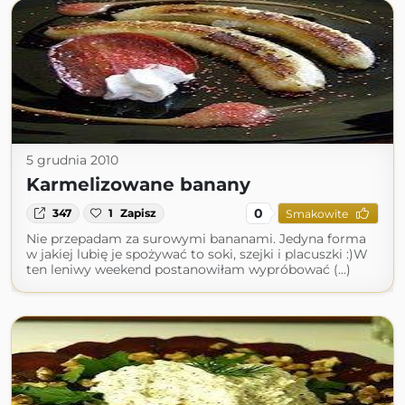
5 grudnia 2010
Karmelizowane banany
0
347
1
Zapisz
Smakowite
Nie przepadam za surowymi bananami. Jedyna forma
w jakiej lubię je spożywać to soki, szejki i placuszki :)W
ten leniwy weekend postanowiłam wypróbować (...)