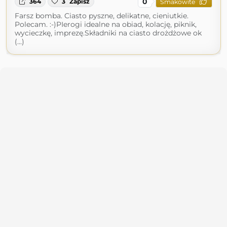
0
364
3
Zapisz
Smakowite
Farsz bomba. Ciasto pyszne, delikatne, cieniutkie.
Polecam. :-)PIerogi idealne na obiad, kolację, piknik,
wycieczkę, imprezę.Składniki na ciasto drożdżowe ok
(...)