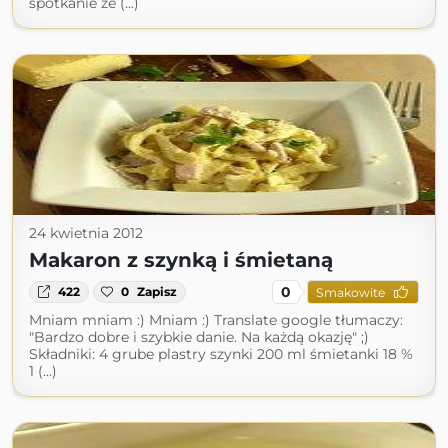
spotkanie ze (...)
24 kwietnia 2012
Makaron z szynką i śmietaną
0
422
0
Zapisz
Smakowite
Mniam mniam :) Mniam :) Translate google tłumaczy:
"Bardzo dobre i szybkie danie. Na każdą okazję" ;)
Składniki: 4 grube plastry szynki 200 ml śmietanki 18 %
1 (...)