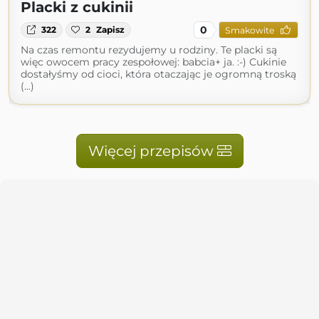
Placki z cukinii
0
322
2
Zapisz
Smakowite
Na czas remontu rezydujemy u rodziny. Te placki są
więc owocem pracy zespołowej: babcia+ ja. :-) Cukinie
dostałyśmy od cioci, która otaczając je ogromną troską
(...)
Więcej przepisów