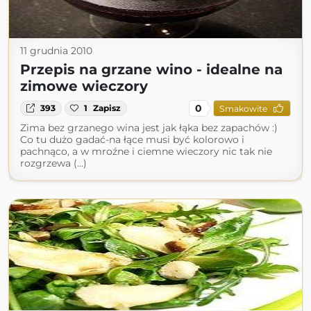
11 grudnia 2010
Przepis na grzane wino - idealne na
zimowe wieczory
0
393
1
Zapisz
Smakowite
Zima bez grzanego wina jest jak łąka bez zapachów :)
Co tu dużo gadać-na łące musi być kolorowo i
pachnąco, a w mroźne i ciemne wieczory nic tak nie
rozgrzewa (...)