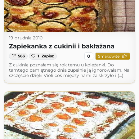
19 grudnia 2010
Zapiekanka z cukinii i bakłażana
0
563
1
Zapisz
Smakowite
Z cukinią poznałam się rok temu u koleżanki. Do
tamtego pamiętnego dnia zupełnie ją ignorowałam. Na
szczęście dzięki Violi coś między nami zaiskrzyło i (...)