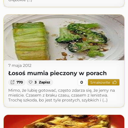
7 maja 2012
Łosoś mumia pieczony w porach
0
770
3
Zapisz
Smakowite
Mimo, że lubię gotować, często zdarza się, że jemy na
mieście. Czasem z braku czasu, czasem z lenistwa.
Trochę szkoda, bo jest tyle prostych, szybkich i (...)