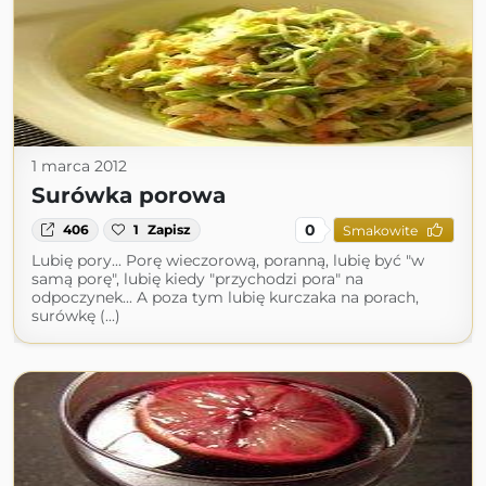
1 marca 2012
Surówka porowa
0
406
1
Zapisz
Smakowite
Lubię pory... Porę wieczorową, poranną, lubię być "w
samą porę", lubię kiedy "przychodzi pora" na
odpoczynek... A poza tym lubię kurczaka na porach,
surówkę (...)