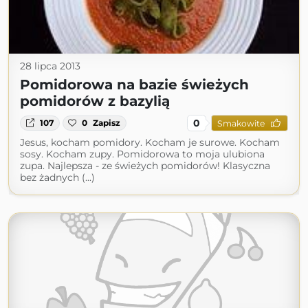
28 lipca 2013
Pomidorowa na bazie świeżych
pomidorów z bazylią
0
107
0
Zapisz
Smakowite
Jesus, kocham pomidory. Kocham je surowe. Kocham
sosy. Kocham zupy. Pomidorowa to moja ulubiona
zupa. Najlepsza - ze świeżych pomidorów! Klasyczna
bez żadnych (...)