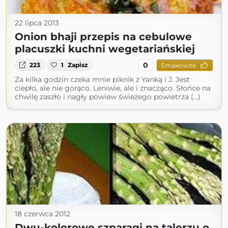
22 lipca 2013
Onion bhaji przepis na cebulowe
placuszki kuchni wegetariańskiej
0
223
1
Zapisz
Smakowite
Za kilka godzin czeka mnie piknik z Yanką i J. Jest
ciepło, ale nie gorąco. Leniwie, ale i znacząco. Słońce na
chwilę zaszło i nagły powiew świeżego powietrza (...)
18 czerwca 2012
Dwu-kolorowe szparagi na talerzu o