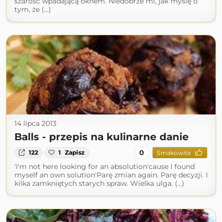
szarość wpadającą oknem. Niedobrze mi, jak myślę o
tym, że (...)
14 lipca 2013
Balls - przepis na kulinarne danie
0
122
1
Zapisz
Smakowite
'I'm not here looking for an absolution'cause I found
myself an own solution'Parę zmian again. Parę decyzji. I
kilka zamkniętych starych spraw. Wielka ulga. (...)