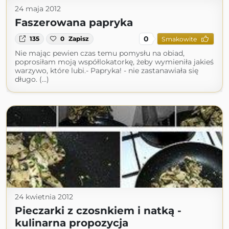
24 maja 2012
Faszerowana papryka
0
135
0
Zapisz
Smakowite
Nie mając pewien czas temu pomysłu na obiad,
poprosiłam moją współlokatorkę, żeby wymieniła jakieś
warzywo, które lubi.- Papryka! - nie zastanawiała się
długo. (...)
24 kwietnia 2012
Pieczarki z czosnkiem i natką -
kulinarna propozycja