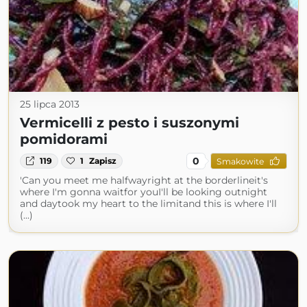
25 lipca 2013
Vermicelli z pesto i suszonymi
pomidorami
0
119
1
Zapisz
Smakowite
'Can you meet me halfwayright at the borderlineit's
where I'm gonna waitfor youI'll be looking outnight
and daytook my heart to the limitand this is where I'll
(...)