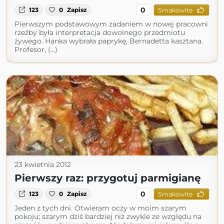
0
123
0
Zapisz
Smakowite
Pierwszym podstawowym zadaniem w nowej pracowni
rzeźby była interpretacja dowolnego przedmiotu
żywego. Hanka wybrała paprykę, Bernadetta kasztana.
Profesor, (...)
23 kwietnia 2012
Pierwszy raz: przygotuj parmigianę
0
123
0
Zapisz
Smakowite
Jeden z tych dni. Otwieram oczy w moim szarym
pokoju; szarym dziś bardziej niż zwykle ze względu na