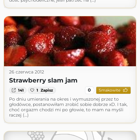
26 czerwca 2012
Strawberry slam jam
0
141
1
Zapisz
Smakowite
Po dniu umierania na okres i wymuszonej przez to
głodówce, postanowiłam zrobić sobie dobrze xD. I tak,
choć orgazm chodzi mi po głowie, to mam na myśli
raczej (...)