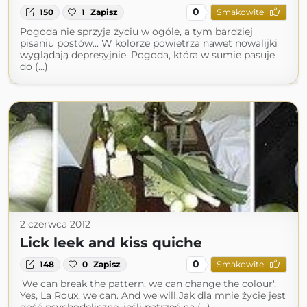
0
150
1
Zapisz
Smakowite
Pogoda nie sprzyja życiu w ogóle, a tym bardziej
pisaniu postów... W kolorze powietrza nawet nowalijki
wyglądają depresyjnie. Pogoda, która w sumie pasuje
do (...)
2 czerwca 2012
Lick leek and kiss quiche
0
148
0
Zapisz
Smakowite
'We can break the pattern, we can change the colour'.
Yes, La Roux, we can. And we will.Jak dla mnie życie jest
dość psychodeliczne, jeśli patrzeć na (...)