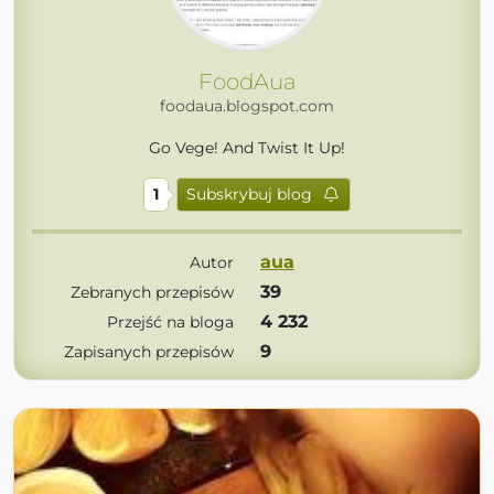
FoodAua
foodaua.blogspot.com
Go Vege! And Twist It Up!
1
Subskrybuj blog
aua
Autor
39
Zebranych przepisów
4 232
Przejść na bloga
9
Zapisanych przepisów