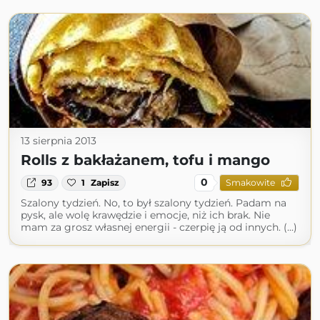
13 sierpnia 2013
Rolls z bakłażanem, tofu i mango
0
93
1
Zapisz
Smakowite
Szalony tydzień. No, to był szalony tydzień. Padam na
pysk, ale wolę krawędzie i emocje, niż ich brak. Nie
mam za grosz własnej energii - czerpię ją od innych. (...)