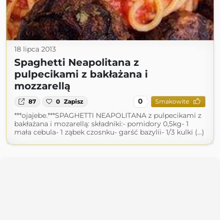
18 lipca 2013
Spaghetti Neapolitana z
pulpecikami z bakłażana i
mozzarellą
0
87
0
Zapisz
Smakowite
***ojajebe.***SPAGHETTI NEAPOLITANA z pulpecikami z
bakłażana i mozarellą: składniki:- pomidory 0,5kg- 1
mała cebula- 1 ząbek czosnku- garść bazylii- 1/3 kulki (...)