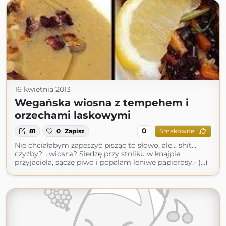
16 kwietnia 2013
Wegańska wiosna z tempehem i
orzechami laskowymi
0
81
0
Zapisz
Smakowite
Nie chciałabym zapeszyć pisząc to słowo, ale... shit...
czyżby? ...wiosna? Siedzę przy stoliku w knajpie
przyjaciela, sączę piwo i popalam leniwe papierosy.- (...)