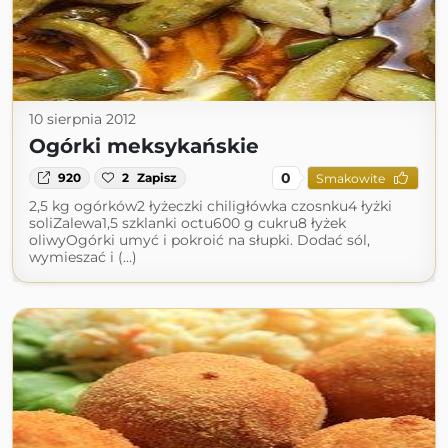
10 sierpnia 2012
Ogórki meksykańskie
0
920
2
Zapisz
Smakowite
2,5 kg ogórków2 łyżeczki chiligłówka czosnku4 łyżki
soliZalewa1,5 szklanki octu600 g cukru8 łyżek
oliwyOgórki umyć i pokroić na słupki. Dodać sól,
wymieszać i (...)