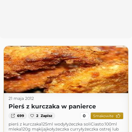
21 maja 2012
Pierś z kurczaka w panierce
0
699
2
Zapisz
Smakowite
pierś z kurczaka125ml wodyłyżeczka soliCiasto:100ml
mleka120g mąkijajkołyżeczka curryłyżeczka ostrej lub