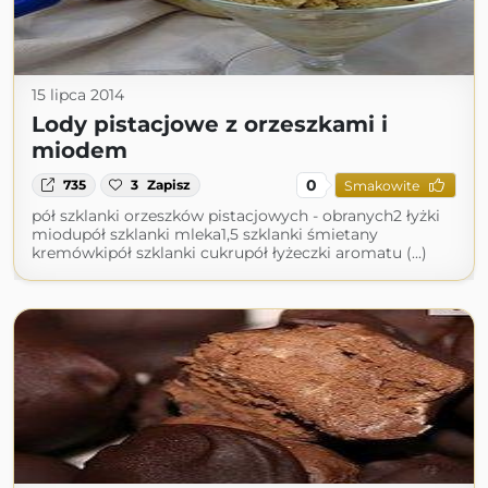
15 lipca 2014
Lody pistacjowe z orzeszkami i
miodem
0
735
3
Zapisz
Smakowite
pół szklanki orzeszków pistacjowych - obranych2 łyżki
miodupół szklanki mleka1,5 szklanki śmietany
kremówkipół szklanki cukrupół łyżeczki aromatu (...)