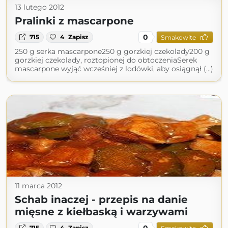
13 lutego 2012
Pralinki z mascarpone
0
715
4
Zapisz
Smakowite
250 g serka mascarpone250 g gorzkiej czekolady200 g
gorzkiej czekolady, roztopionej do obtoczeniaSerek
mascarpone wyjąć wcześniej z lodówki, aby osiągnął (...)
11 marca 2012
Schab inaczej - przepis na danie
mięsne z kiełbaską i warzywami
0
715
4
Zapisz