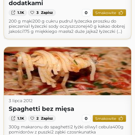
dodatkami
0
1.1K
3
Zapisz
Smakowite
200 g mąki200 g cukru pudru1 łyżeczka proszku do
pieczenia1 łyżeczki sody oczyszczonej40 g kakao dobrej
jakości175 g miękkiego masła2 duże jajka2 łyżeczki (...)
3 lipca 2012
Spaghetti bez mięsa
0
1.1K
2
Zapisz
Smakowite
300g makaronu do spaghetti2 łyżki oliwy1 cebula400g
pomidorów z puszki2 ząbki czosnkunatka