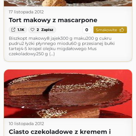
17 listopada 2012
Tort makowy z mascarpone
0
1.1K
2
Zapisz
Smakowite
Biszkopt makowy8 jajek300 g maku200 g cukru
pudru2 łyżki płynnego miodu60 g przesianej bułki
tartej4-5 kropel olejku migdałowego Mus
czekoladowy250 g (...)
10 listopada 2012
Ciasto czekoladowe z kremem i