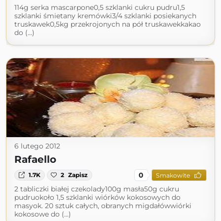
114g serka mascarpone0,5 szklanki cukru pudru1,5
szklanki śmietany kremówki3/4 szklanki posiekanych
truskawek0,5kg przekrojonych na pół truskawekkakao
do (...)
6 lutego 2012
Rafaello
0
1.7K
2
Zapisz
Smakowite
2 tabliczki białej czekolady100g masła50g cukru
pudruokoło 1,5 szklanki wiórków kokosowych do
masyok. 20 sztuk całych, obranych migdałówwiórki
kokosowe do (...)