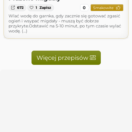
0
672
1
Zapisz
Smakowite
Wlać wodę do garnka, gdy zacznie się gotować zgasić
ogień i wsypać migdały - muszą być dobrze
przykryte.Odstawić na 5-10 minut, po tym czasie wylać
wodę. (...)
Więcej przepisów