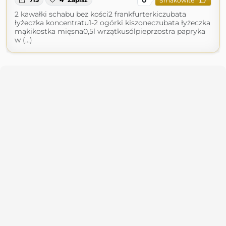
Smakowite
2 kawałki schabu bez kości2 frankfurterkiczubata
łyżeczka koncentratu1-2 ogórki kiszoneczubata łyżeczka
mąkikostka mięsna0,5l wrzątkusólpieprzostra papryka
w (...)