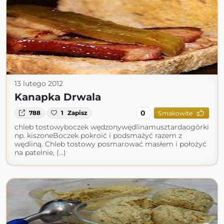
13 lutego 2012
Kanapka Drwala
0
788
1
Zapisz
Smakowite
chleb tostowyboczek wędzonywędlinamusztardaogórki
np. kiszoneBoczek pokroić i podsmażyć razem z
wędliną. Chleb tostowy posmarować masłem i położyć
na patelnie, (...)