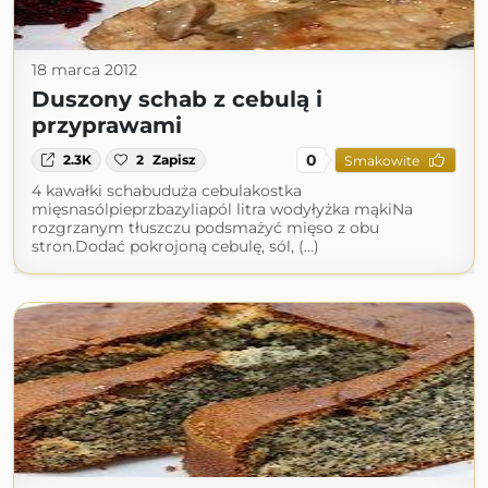
18 marca 2012
Duszony schab z cebulą i
przyprawami
0
2.3K
2
Zapisz
Smakowite
4 kawałki schabuduża cebulakostka
mięsnasólpieprzbazyliapól litra wodyłyżka mąkiNa
rozgrzanym tłuszczu podsmażyć mięso z obu
stron.Dodać pokrojoną cebulę, sól, (...)