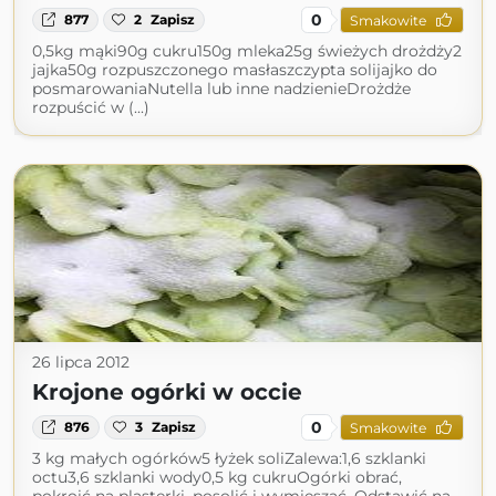
0
877
2
Zapisz
Smakowite
0,5kg mąki90g cukru150g mleka25g świeżych drożdży2
jajka50g rozpuszczonego masłaszczypta solijajko do
posmarowaniaNutella lub inne nadzienieDrożdże
rozpuścić w (...)
26 lipca 2012
Krojone ogórki w occie
0
876
3
Zapisz
Smakowite
3 kg małych ogórków5 łyżek soliZalewa:1,6 szklanki
octu3,6 szklanki wody0,5 kg cukruOgórki obrać,