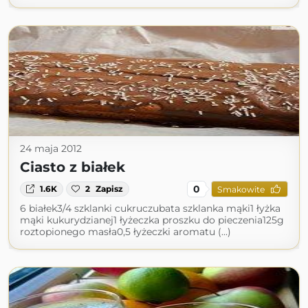
24 maja 2012
Ciasto z białek
0
1.6K
2
Zapisz
Smakowite
6 białek3/4 szklanki cukruczubata szklanka mąki1 łyżka
mąki kukurydzianej1 łyżeczka proszku do pieczenia125g
roztopionego masła0,5 łyżeczki aromatu (...)