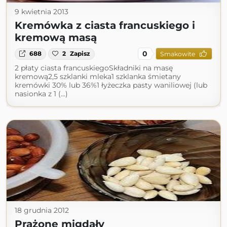
9 kwietnia 2013
Kremówka z ciasta francuskiego i
kremową masą
0
688
2
Zapisz
Smakowite
2 płaty ciasta francuskiegoSkładniki na masę
kremową2,5 szklanki mleka1 szklanka śmietany
kremówki 30% lub 36%1 łyżeczka pasty waniliowej (lub
nasionka z 1 (...)
18 grudnia 2012
Prażone migdały