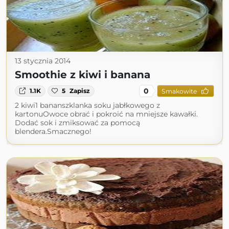
13 stycznia 2014
Smoothie z kiwi i banana
0
1.1K
5
Zapisz
Smakowite
2 kiwi1 bananszklanka soku jabłkowego z
kartonuOwoce obrać i pokroić na mniejsze kawałki.
Dodać sok i zmiksować za pomocą
blendera.Smacznego!