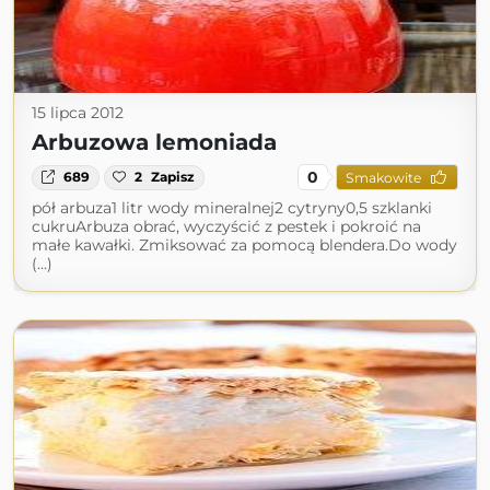
15 lipca 2012
Arbuzowa lemoniada
0
689
2
Zapisz
Smakowite
pół arbuza1 litr wody mineralnej2 cytryny0,5 szklanki
cukruArbuza obrać, wyczyścić z pestek i pokroić na
małe kawałki. Zmiksować za pomocą blendera.Do wody
(...)