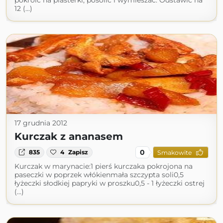
pokroić na plasterki, posolić i wymieszać. Odstawić na
12 (...)
17 grudnia 2012
Kurczak z ananasem
0
835
4
Zapisz
Smakowite
Kurczak w marynacie:1 pierś kurczaka pokrojona na
paseczki w poprzek włókienmała szczypta soli0,5
łyżeczki słodkiej papryki w proszku0,5 - 1 łyżeczki ostrej
(...)