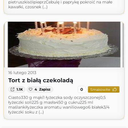
pietruszkisólpieprzCebulę i paprykę pokroić na małe
kawałki, czosnek (...)
16 lutego 2013
Tort z białą czekoladą
0
1.1K
4
Zapisz
Smakowite
Ciasto330 g mąki1 łyżeczka sody oczyszczonej0,5
łyżeczki soli225 g masła450 g cukru225 ml
maślankiłyżeczka aromatu waniliowego6 białek3/4
łyżeczki soku z (...)