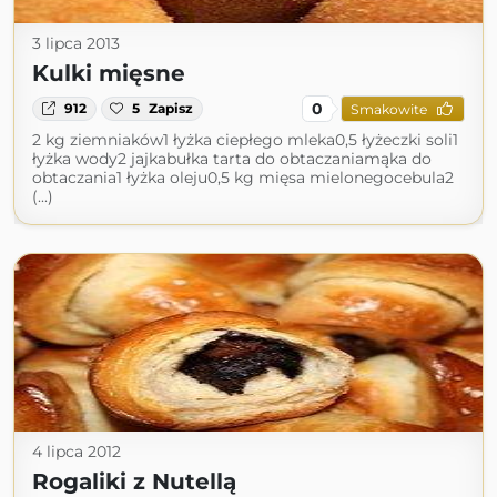
3 lipca 2013
Kulki mięsne
0
912
5
Zapisz
Smakowite
2 kg ziemniaków1 łyżka ciepłego mleka0,5 łyżeczki soli1
łyżka wody2 jajkabułka tarta do obtaczaniamąka do
obtaczania1 łyżka oleju0,5 kg mięsa mielonegocebula2
(...)
4 lipca 2012
Rogaliki z Nutellą