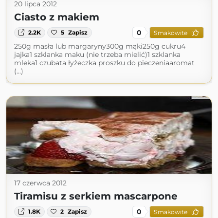
20 lipca 2012
Ciasto z makiem
0
2.2K
5
Zapisz
Smakowite
250g masła lub margaryny300g mąki250g cukru4
jajka1 szklanka maku (nie trzeba mielić)1 szklanka
mleka1 czubata łyżeczka proszku do pieczeniaaromat
(...)
17 czerwca 2012
Tiramisu z serkiem mascarpone
0
1.8K
2
Zapisz
Smakowite