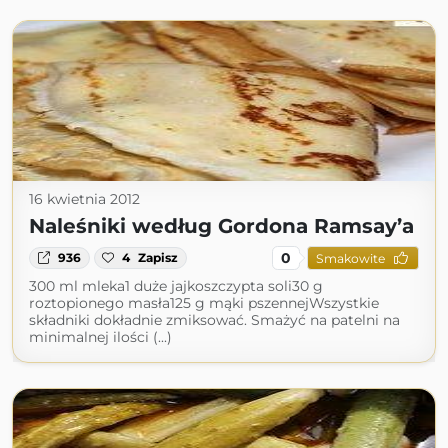
16 kwietnia 2012
Naleśniki według Gordona Ramsay’a
0
936
4
Zapisz
Smakowite
300 ml mleka1 duże jajkoszczypta soli30 g
roztopionego masła125 g mąki pszennejWszystkie
składniki dokładnie zmiksować. Smażyć na patelni na
minimalnej ilości (...)