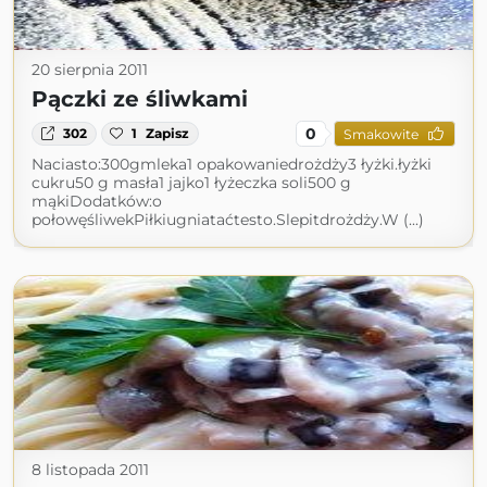
20 sierpnia 2011
Pączki ze śliwkami
0
302
1
Zapisz
Smakowite
Naciasto:300gmleka1 opakowaniedrożdży3 łyżki.łyżki
cukru50 g masła1 jajko1 łyżeczka soli500 g
mąkiDodatków:o
połowęśliwekPiłkiugniataćtesto.Slepitdrożdży.W (...)
8 listopada 2011