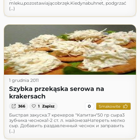
mleku,pozostawiającobrzęk.Kiedynabuhnet, podgrzać
(...)
1 grudnia 2011
Szybka przekąska serowa na
krakersach
0
366
1
Zapisz
Smakowite
Быстрая закуска.7 крекеров "Капитан"50 гр сыра3
зубчика чеснока1-2 ст. л. майонезаНатереть мелко
сыр. Добавить раздавленный чеснок и заправить
(...)