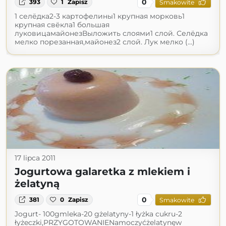
0
393
1
Zapisz
Smakowite
1 селёдка2-3 картофелины1 крупная морковь1
крупная свёкла1 большая
луковицамайонезВыложить слоями1 слой. Селёдка
мелко порезанная,майонез2 слой. Лук мелко (...)
17 lipca 2011
Jogurtowa galaretka z mlekiem i
żelatyną
0
381
0
Zapisz
Smakowite
Jogurt- 100gmleka-20 gżelatyny-1 łyżka cukru-2
łyżeczki,PRZYGOTOWANIENamoczyćżelatynęw