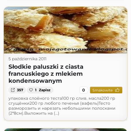
5 października 2011
Słodkie paluszki z ciasta
francuskiego z mlekiem
kondensowanym
0
357
1
Zapisz
Smakowite
упаковка слоёного теста100 гр слив. масла200 гр
сгущёнки200 гр любого печенья (вафель)Тесто
разморозить и нарезать небольшими полосками
(2*8см).Выложить на (...)