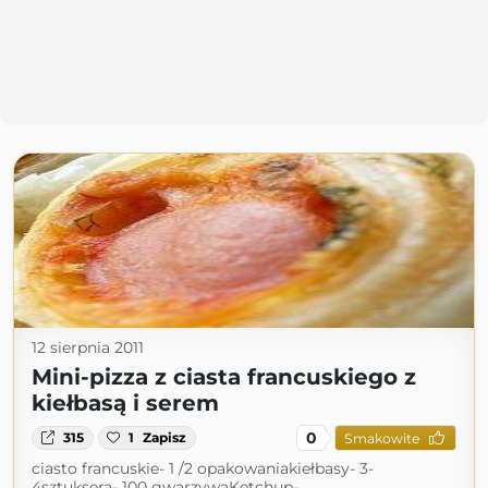
12 sierpnia 2011
Mini-pizza z ciasta francuskiego z
kiełbasą i serem
0
315
1
Zapisz
Smakowite
ciasto francuskie- 1 /2 opakowaniakiełbasy- 3-
4sztuksera- 100 gwarzywaKetchup-