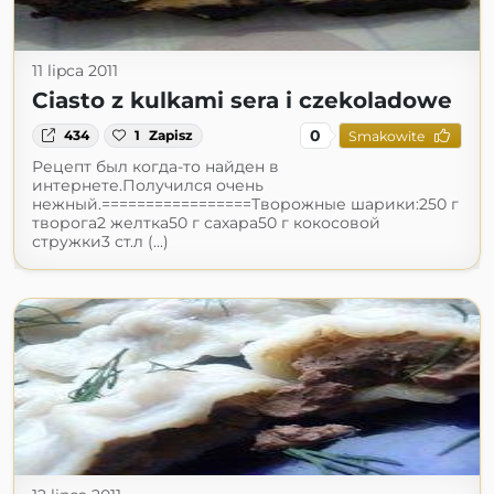
11 lipca 2011
Ciasto z kulkami sera i czekoladowe
0
434
1
Zapisz
Smakowite
Рецепт был когда-то найден в
интернете.Получился очень
нежный.=================Творожные шарики:250 г
творога2 желтка50 г сахара50 г кокосовой
стружки3 ст.л (...)