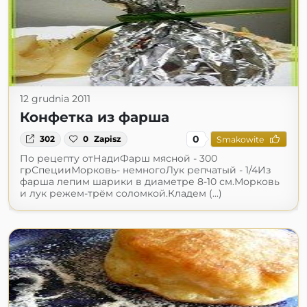
12 grudnia 2011
Конфетка из фарша
0
302
0
Zapisz
Smakowite
По рецепту отНадиФарш мясной - 300
грСпецииМорковь- немногоЛук репчатый - 1/4Из
фарша лепим шарики в диаметре 8-10 см.Морковь
и лук режем-трём соломкой.Кладем (...)