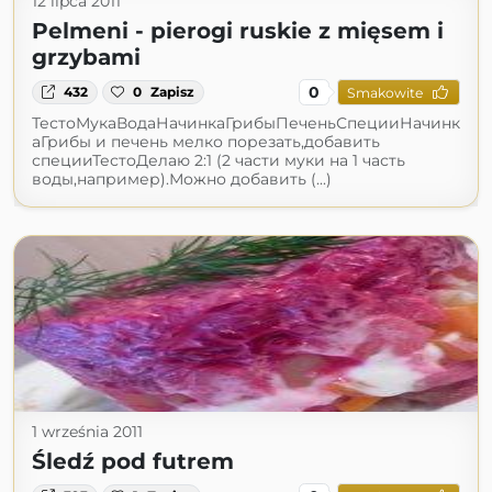
12 lipca 2011
Pelmeni - pierogi ruskie z mięsem i
grzybami
0
432
0
Zapisz
Smakowite
ТестоМукаВодаНачинкаГрибыПеченьСпецииНачинк
аГрибы и печень мелко порезать,добавить
специиТестоДелаю 2:1 (2 части муки на 1 часть
воды,например).Можно добавить (...)
1 września 2011
Śledź pod futrem