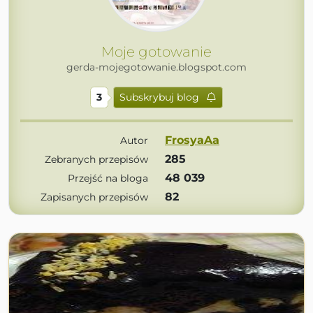
Moje gotowanie
gerda-mojegotowanie.blogspot.com
3
Subskrybuj blog
FrosyaAa
Autor
285
Zebranych przepisów
48 039
Przejść na bloga
82
Zapisanych przepisów