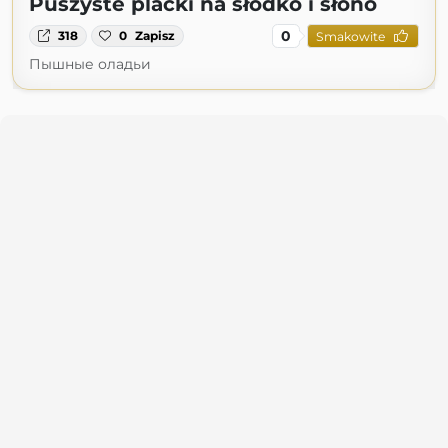
Puszyste placki na słodko i słono
0
318
0
Zapisz
Smakowite
Пышные оладьи