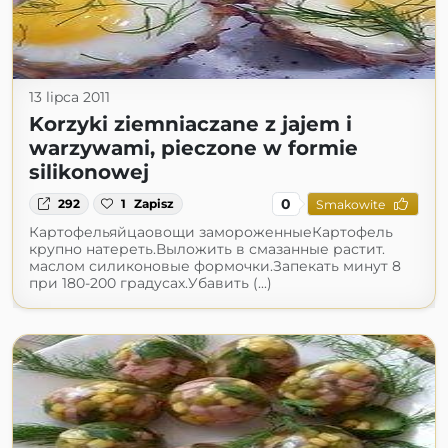
13 lipca 2011
Korzyki ziemniaczane z jajem i
warzywami, pieczone w formie
silikonowej
0
292
1
Zapisz
Smakowite
Картофельяйцаовощи замороженныеКартофель
крупно натереть.Выложить в смазанные растит.
маслом силиконовые формочки.Запекать минут 8
при 180-200 градусах.Убавить (...)