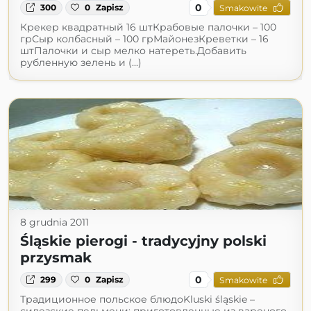
0
300
0
Zapisz
Smakowite
Крекер квадратный 16 штКрабовые палочки – 100
грСыр колбасный – 100 грМайонезКреветки – 16
штПалочки и сыр мелко натереть.Добавить
рубленную зелень и (...)
8 grudnia 2011
Śląskie pierogi - tradycyjny polski
przysmak
0
299
0
Zapisz
Smakowite
Традиционное польское блюдоKluski śląskie –