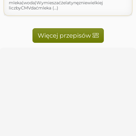
mleka(woda)Wymieszaćżelatynęzniewielkiej
liczbyCMVdaćmleka (...)
Więcej przepisów