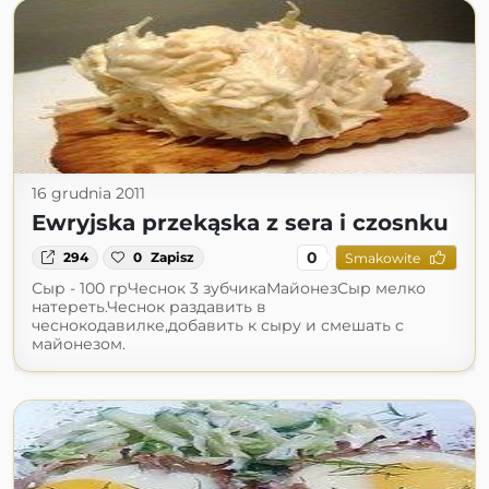
16 grudnia 2011
Ewryjska przekąska z sera i czosnku
0
294
0
Zapisz
Smakowite
Сыр - 100 грЧеснок 3 зубчикаМайонезСыр мелко
натереть.Чеснок раздавить в
чеснокодавилке,добавить к сыру и смешать с
майонезом.