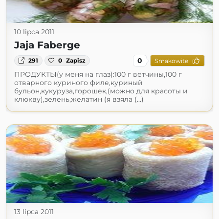
10 lipca 2011
Jaja Faberge
0
291
0
Zapisz
Smakowite
ПРОДУКТЫ(у меня на глаз):100 г ветчины,100 г
отварного куриного филе,куриный
бульон,кукуруза,горошек,(можно для красоты и
клюкву),зелень,желатин (я взяла (...)
13 lipca 2011