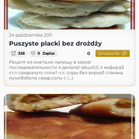
24 października 2011
Puszyste placki bez drożdży
0
328
0
Zapisz
Smakowite
Рецепт из инета,но напишу в какой
последовательности я делала1 яйцо0,5 л кефира3
ст.л сахарачуть соли1 ч.л. соды без верха3 стакана
мукиВзбила сахар,соль с (...)