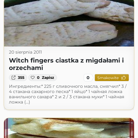
20 sierpnia 2011
Witch fingers ciastka z migdałami i
orzechami
0
355
0
Zapisz
Smakowite
Ингредиенты:* 225 г сливочного масла, смягчил* 3 /
4 стакана сахарного песка* 1 яйцо* 1 чайная ложка
ванильного сахара* 2 и 2 / 3 стакана муки* 1 чайная
ложка (...)