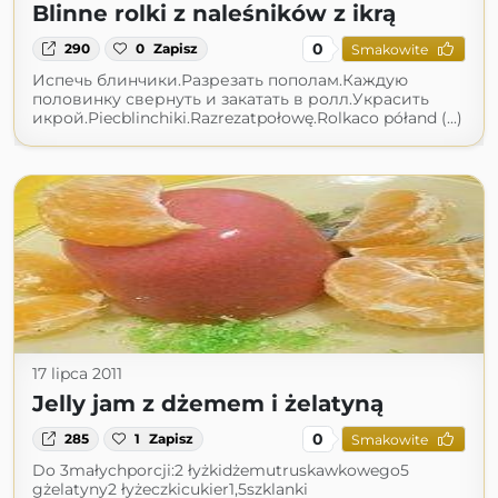
Blinne rolki z naleśników z ikrą
0
290
0
Zapisz
Smakowite
Испечь блинчики.Разрезать пополам.Каждую
половинку свернуть и закатать в ролл.Украсить
икрой.Piecblinchiki.Razrezatpołowę.Rolkaco półand (...)
17 lipca 2011
Jelly jam z dżemem i żelatyną
0
285
1
Zapisz
Smakowite
Do 3małychporcji:2 łyżkidżemutruskawkowego5
gżelatyny2 łyżeczkicukier1,5szklanki