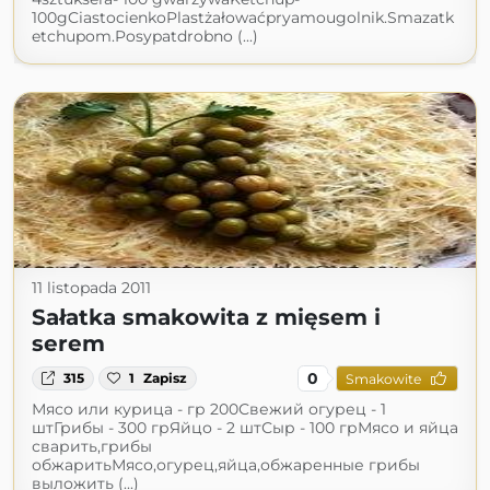
100gCiastocienkoPlastżałowaćpryamougolnik.Smazatk
etchupom.Posypatdrobno (...)
11 listopada 2011
Sałatka smakowita z mięsem i
serem
0
315
1
Zapisz
Smakowite
Мясо или курица - гр 200Свежий огурец - 1
штГрибы - 300 грЯйцо - 2 штСыр - 100 грМясо и яйца
сварить,грибы
обжаритьМясо,огурец,яйца,обжаренные грибы
выложить (...)