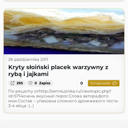
26 października 2011
Kryty słoiński placek warzywny z
rybą i jajkami
0
295
0
Zapisz
Smakowite
По рецепту отhttp://zem4uzinka.ru/viewtopic.php?
id=5714очень вкусный пирог.Слова автора,фото
мои.Состав :- упаковка слоеного дрожжевого теста-
3-4 яйца- (...)