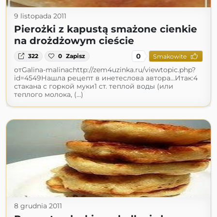
9 listopada 2011
Pierożki z kapustą smażone cienkie
na drożdżowym cieście
0
322
0
Zapisz
Smakowite
отGalina-malinaсhttp://zem4uzinka.ru/viewtopic.php?
id=4549Нашла рецепт в инетеслова автора...Итак:4
стакана с горкой муки1 ст. теплой воды (или
теплого молока, (...)
8 grudnia 2011