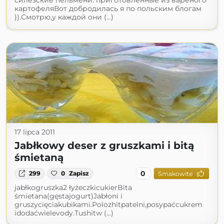
силезские пельмени: приготовленные из вареного
картофеляВот добродилась я по польским блогам
)).Смотрю,у каждой они (...)
17 lipca 2011
Jabłkowy deser z gruszkami i bitą
śmietaną
0
299
0
Zapisz
Smakowite
jabłkogruszka2 łyżeczkicukierBita
śmietana(gęstajogurt)Jabłoni i
gruszycięciakubikami.Polozhitpatelni,posypaćcukrem
idodaćwielevody.Tushitw (...)