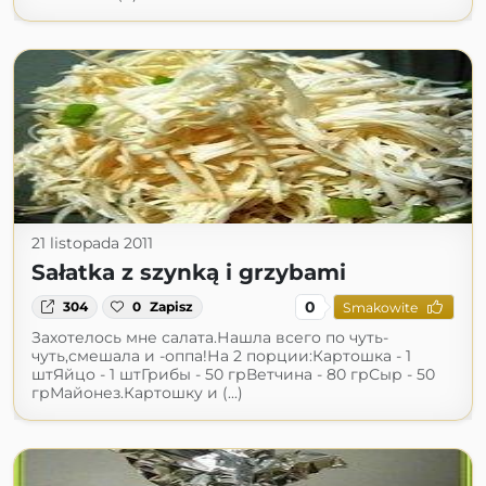
21 listopada 2011
Sałatka z szynką i grzybami
0
304
0
Zapisz
Smakowite
Захотелось мне салата.Нашла всего по чуть-
чуть,смешала и -оппа!На 2 порции:Картошка - 1
штЯйцо - 1 штГрибы - 50 грВетчина - 80 грСыр - 50
грМайонез.Картошку и (...)