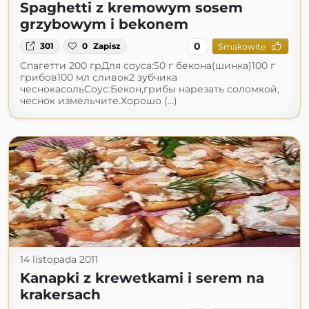
Spaghetti z kremowym sosem
grzybowym i bekonem
0
301
0
Zapisz
Smakowite
Спагетти 200 грДля соуса:50 г бекона(шинка)100 г
грибов100 мл сливок2 зубчика
чеснокасольСоус:Бекон,грибы нарезать соломкой,
чеснок измельчите.Хорошо (...)
14 listopada 2011
Kanapki z krewetkami i serem na
krakersach