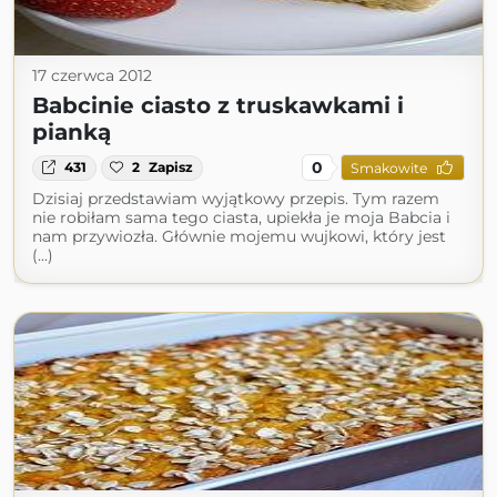
17 czerwca 2012
Babcinie ciasto z truskawkami i
pianką
0
431
2
Zapisz
Smakowite
Dzisiaj przedstawiam wyjątkowy przepis. Tym razem
nie robiłam sama tego ciasta, upiekła je moja Babcia i
nam przywiozła. Głównie mojemu wujkowi, który jest
(...)