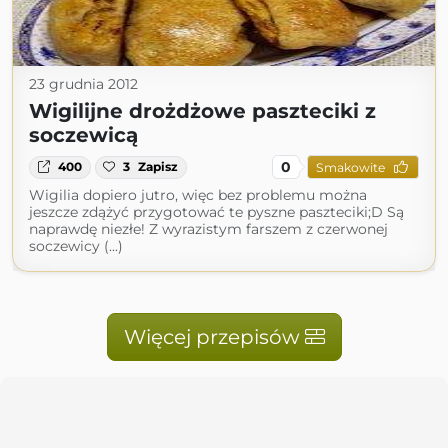
23 grudnia 2012
Wigilijne drożdżowe paszteciki z
soczewicą
0
400
3
Zapisz
Smakowite
Wigilia dopiero jutro, więc bez problemu można
jeszcze zdążyć przygotować te pyszne paszteciki;D Są
naprawdę niezłe! Z wyrazistym farszem z czerwonej
soczewicy (...)
Więcej przepisów