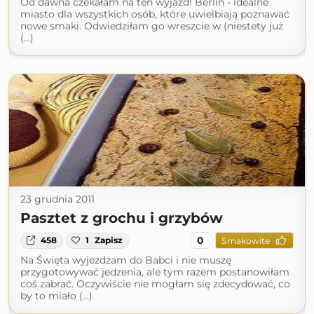
Od dawna czekałam na ten wyjazd! Berlin - idealne
miasto dla wszystkich osób, które uwielbiają poznawać
nowe smaki. Odwiedziłam go wreszcie w (niestety już
(...)
23 grudnia 2011
Pasztet z grochu i grzybów
0
458
1
Zapisz
Smakowite
Na Święta wyjeżdżam do Babci i nie muszę
przygotowywać jedzenia, ale tym razem postanowiłam
coś zabrać. Oczywiście nie mogłam się zdecydować, co
by to miało (...)