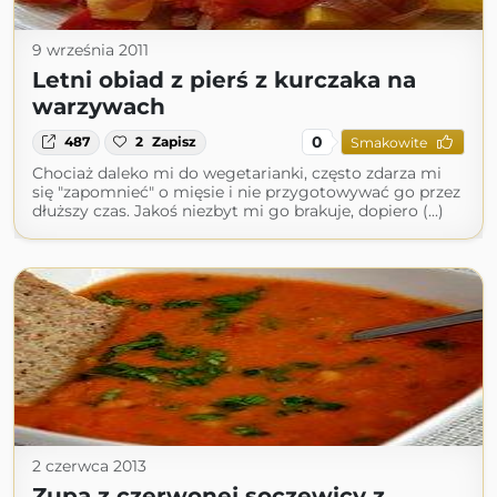
9 września 2011
Letni obiad z pierś z kurczaka na
warzywach
0
487
2
Zapisz
Smakowite
Chociaż daleko mi do wegetarianki, często zdarza mi
się "zapomnieć" o mięsie i nie przygotowywać go przez
dłuższy czas. Jakoś niezbyt mi go brakuje, dopiero (...)
2 czerwca 2013
Zupa z czerwonej soczewicy z