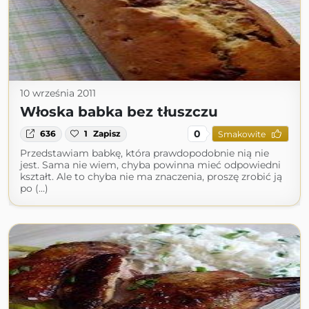
10 września 2011
Włoska babka bez tłuszczu
0
636
1
Zapisz
Smakowite
Przedstawiam babkę, która prawdopodobnie nią nie
jest. Sama nie wiem, chyba powinna mieć odpowiedni
kształt. Ale to chyba nie ma znaczenia, proszę zrobić ją
po (...)