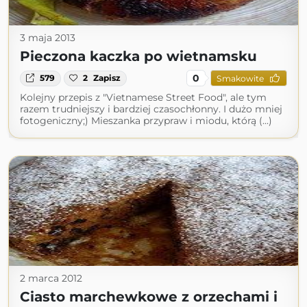
3 maja 2013
Pieczona kaczka po wietnamsku
0
579
2
Zapisz
Smakowite
Kolejny przepis z "Vietnamese Street Food", ale tym
razem trudniejszy i bardziej czasochłonny. I dużo mniej
fotogeniczny;) Mieszanka przypraw i miodu, którą (...)
2 marca 2012
Ciasto marchewkowe z orzechami i