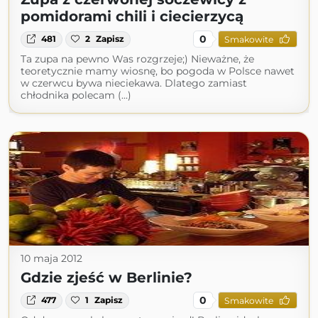
pomidorami chili i ciecierzycą
0
481
2
Zapisz
Smakowite
Ta zupa na pewno Was rozgrzeje;) Nieważne, że
teoretycznie mamy wiosnę, bo pogoda w Polsce nawet
w czerwcu bywa nieciekawa. Dlatego zamiast
chłodnika polecam (...)
10 maja 2012
Gdzie zjeść w Berlinie?
0
477
1
Zapisz
Smakowite