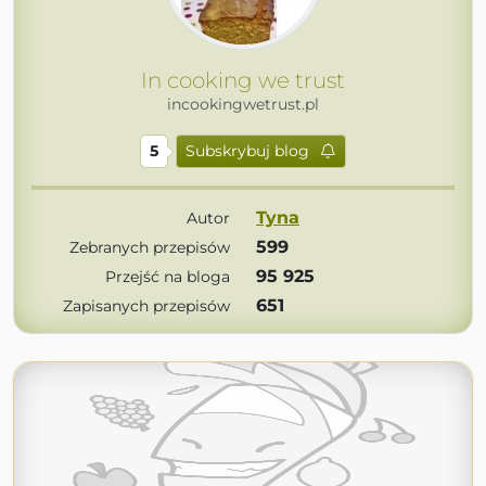
In cooking we trust
incookingwetrust.pl
5
Subskrybuj blog
Tyna
Autor
599
Zebranych przepisów
95 925
Przejść na bloga
651
Zapisanych przepisów