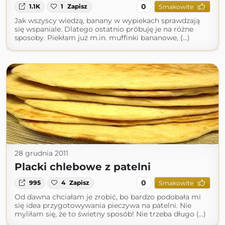
0
1.1K
1
Zapisz
Smakowite
Jak wszyscy wiedzą, banany w wypiekach sprawdzają
się wspaniale. Dlatego ostatnio próbuję je na różne
sposoby. Piekłam już m.in. muffinki bananowe, (...)
28 grudnia 2011
Placki chlebowe z patelni
0
995
4
Zapisz
Smakowite
Od dawna chciałam je zrobić, bo bardzo podobała mi
się idea przygotowywania pieczywa na patelni. Nie
myliłam się, że to świetny sposób! Nie trzeba długo (...)