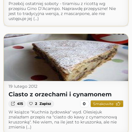
Przebój ostatniej soboty - tiramisu z ricottą wg
przepisu Gino D’Acampo. Naprawdę przepyszne! Nie
jest to tradycyjna wersja, z mascarpone, ale nie
ustępuje jej (...)
19 lutego 2012
Ciasto z orzechami i cynamonem
0
415
2
Zapisz
Smakowite
W książce "Kuchnia żydowska" wyd. Olesiejuk
znalazłam przepis na "ciasto do kawy z cynamonową
kruszonką". Nie wiem, na ile jest to kruszonka, ale nie
zmienia (...)