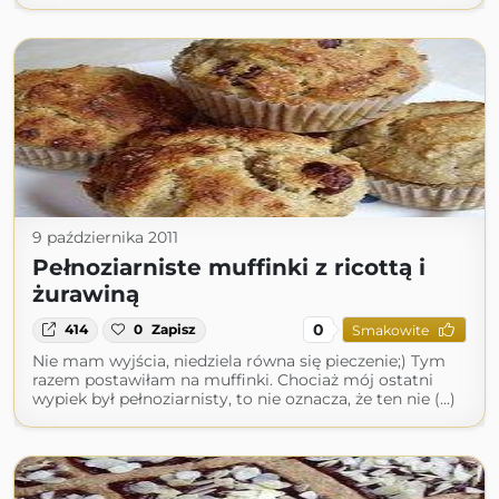
9 października 2011
Pełnoziarniste muffinki z ricottą i
żurawiną
0
414
0
Zapisz
Smakowite
Nie mam wyjścia, niedziela równa się pieczenie;) Tym
razem postawiłam na muffinki. Chociaż mój ostatni
wypiek był pełnoziarnisty, to nie oznacza, że ten nie (...)