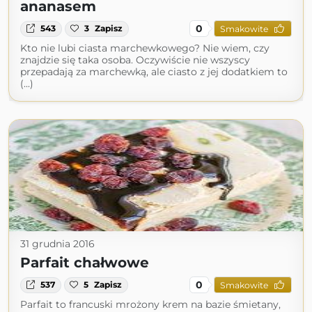
ananasem
0
543
3
Zapisz
Smakowite
Kto nie lubi ciasta marchewkowego? Nie wiem, czy
znajdzie się taka osoba. Oczywiście nie wszyscy
przepadają za marchewką, ale ciasto z jej dodatkiem to
(...)
31 grudnia 2016
Parfait chałwowe
0
537
5
Zapisz
Smakowite
Parfait to francuski mrożony krem na bazie śmietany,