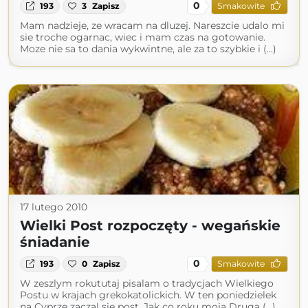
0
193
3
Zapisz
Smakowite
Mam nadzieje, ze wracam na dluzej. Nareszcie udalo mi
sie troche ogarnac, wiec i mam czas na gotowanie.
Moze nie sa to dania wykwintne, ale za to szybkie i (...)
17 lutego 2010
Wielki Post rozpoczęty - wegańskie
śniadanie
0
193
0
Zapisz
Smakowite
W zeszlym rokututaj pisalam o tradycjach Wielkiego
Postu w krajach grekokatolickich. W ten poniedzielek
na Cyprze zaczal sie post. Jak co roku moja Druga (...)