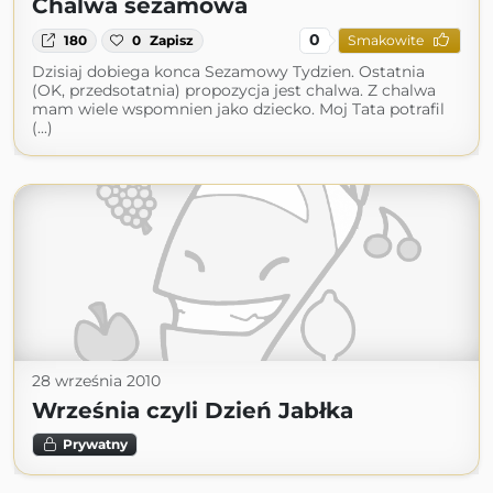
Chalwa sezamowa
0
180
0
Zapisz
Smakowite
Dzisiaj dobiega konca Sezamowy Tydzien. Ostatnia
(OK, przedsotatnia) propozycja jest chalwa. Z chalwa
mam wiele wspomnien jako dziecko. Moj Tata potrafil
(...)
28 września 2010
Września czyli Dzień Jabłka
Prywatny