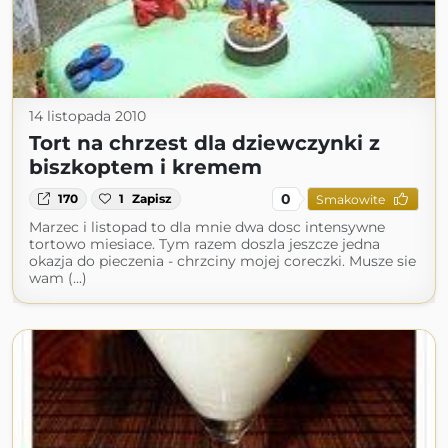
14 listopada 2010
Tort na chrzest dla dziewczynki z
biszkoptem i kremem
0
170
1
Zapisz
Smakowite
Marzec i listopad to dla mnie dwa dosc intensywne
tortowo miesiace. Tym razem doszla jeszcze jedna
okazja do pieczenia - chrzciny mojej coreczki. Musze sie
wam (...)