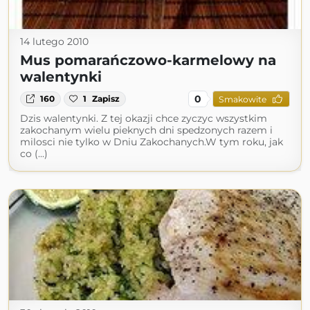
14 lutego 2010
Mus pomarańczowo-karmelowy na
walentynki
0
160
1
Zapisz
Smakowite
Dzis walentynki. Z tej okazji chce zyczyc wszystkim
zakochanym wielu pieknych dni spedzonych razem i
milosci nie tylko w Dniu Zakochanych.W tym roku, jak
co (...)