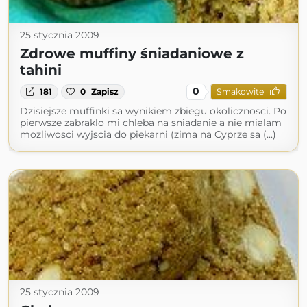
25 stycznia 2009
Zdrowe muffiny śniadaniowe z
tahini
0
181
0
Zapisz
Smakowite
Dzisiejsze muffinki sa wynikiem zbiegu okolicznosci. Po
pierwsze zabraklo mi chleba na sniadanie a nie mialam
mozliwosci wyjscia do piekarni (zima na Cyprze sa (...)
25 stycznia 2009