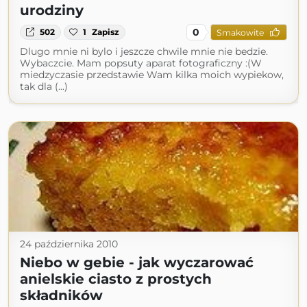
urodziny
0
502
1
Zapisz
Smakowite
Dlugo mnie ni bylo i jeszcze chwile mnie nie bedzie.
Wybaczcie. Mam popsuty aparat fotograficzny :(W
miedzyczasie przedstawie Wam kilka moich wypiekow,
tak dla (...)
24 października 2010
Niebo w gebie - jak wyczarować
anielskie ciasto z prostych
składników