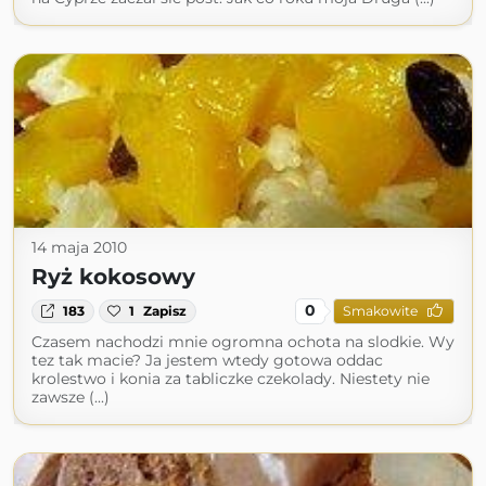
14 maja 2010
Ryż kokosowy
0
183
1
Zapisz
Smakowite
Czasem nachodzi mnie ogromna ochota na slodkie. Wy
tez tak macie? Ja jestem wtedy gotowa oddac
krolestwo i konia za tabliczke czekolady. Niestety nie
zawsze (...)