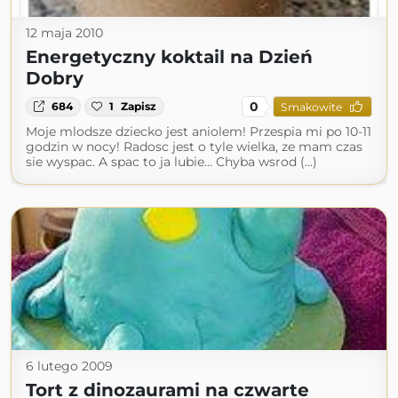
12 maja 2010
Energetyczny koktail na Dzień
Dobry
0
684
1
Zapisz
Smakowite
Moje mlodsze dziecko jest aniolem! Przespia mi po 10-11
godzin w nocy! Radosc jest o tyle wielka, ze mam czas
sie wyspac. A spac to ja lubie... Chyba wsrod (...)
6 lutego 2009
Tort z dinozaurami na czwarte