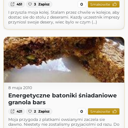
0
451
3
Zapisz
Smakowite
I przyszla moja kolej. Stalam przez chwile w kolejce, aby
dostac sie do stolu z deserami. Kazdy uczestnik imprezy
przyniosl swoje desery, wiec bylo w czym (...)
8 maja 2010
Energetyczne batoniki śniadaniowe
granola bars
0
421
2
Zapisz
Smakowite
Moja przygoda z platkami owsianymi zaczela sie
dawno. Niestety nie zostalismy przyjaciolmi od razu. Do