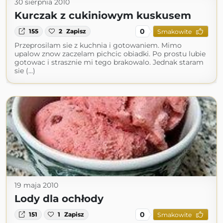
30 sierpnia 2010
Kurczak z cukiniowym kuskusem
0
155
2
Zapisz
Smakowite
Przeprosilam sie z kuchnia i gotowaniem. Mimo
upalow znow zaczelam pichcic obiadki. Po prostu lubie
gotowac i strasznie mi tego brakowalo. Jednak staram
sie (...)
19 maja 2010
Lody dla ochłody
0
151
1
Zapisz
Smakowite