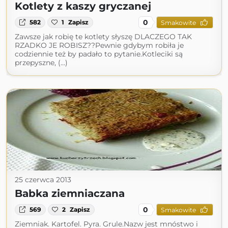
Kotlety z kaszy gryczanej
0
582
1
Zapisz
Smakowite
Zawsze jak robię te kotlety słyszę DLACZEGO TAK
RZADKO JE ROBISZ??Pewnie gdybym robiła je
codziennie też by padało to pytanie.Kotleciki są
przepyszne, (...)
25 czerwca 2013
Babka ziemniaczana
0
569
2
Zapisz
Smakowite
Ziemniak. Kartofel. Pyra. Grule.Nazw jest mnóstwo i