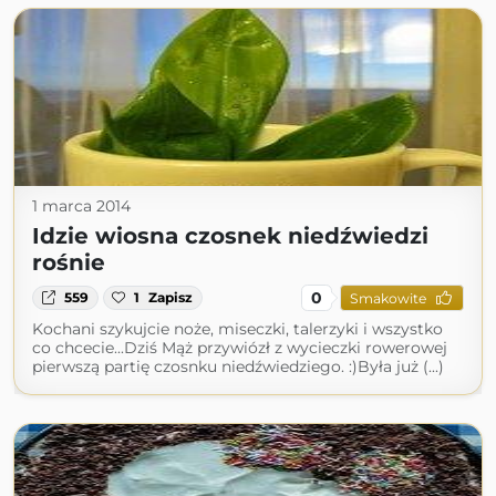
1 marca 2014
Idzie wiosna czosnek niedźwiedzi
rośnie
0
559
1
Zapisz
Smakowite
Kochani szykujcie noże, miseczki, talerzyki i wszystko
co chcecie...Dziś Mąż przywiózł z wycieczki rowerowej
pierwszą partię czosnku niedźwiedziego. :)Była już (...)