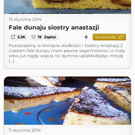
15 stycznia 2014
Fale dunaju siostry anastazji
0
5.3K
19
Zapisz
Smakowite
Pozostajemy w klimacie słodkości i Siostry Anastazji.Z
ciastem fale dunaju mam pewne wspomnienia i o mały
włos już nigdy więcej nic bymnie upiekła.Będąc młodą
(...)
11 stycznia 2014