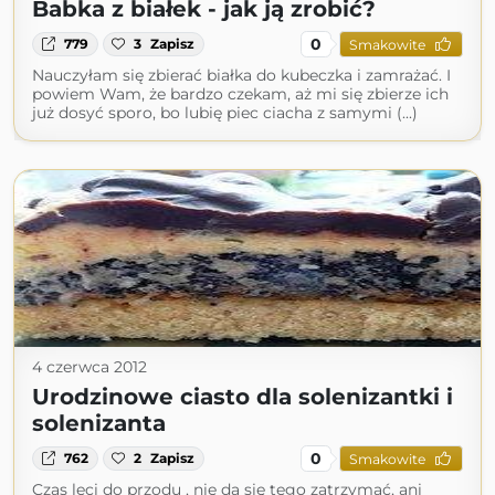
Babka z białek - jak ją zrobić?
0
779
3
Zapisz
Smakowite
Nauczyłam się zbierać białka do kubeczka i zamrażać. I
powiem Wam, że bardzo czekam, aż mi się zbierze ich
już dosyć sporo, bo lubię piec ciacha z samymi (...)
4 czerwca 2012
Urodzinowe ciasto dla solenizantki i
solenizanta
0
762
2
Zapisz
Smakowite
Czas leci do przodu , nie da się tego zatrzymać, ani