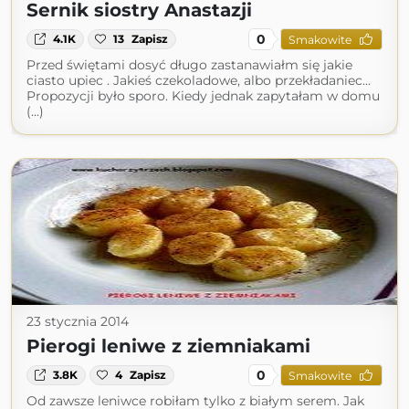
Sernik siostry Anastazji
0
4.1K
13
Zapisz
Smakowite
Przed świętami dosyć długo zastanawiałm się jakie
ciasto upiec . Jakieś czekoladowe, albo przekładaniec...
Propozycji było sporo. Kiedy jednak zapytałam w domu
(...)
23 stycznia 2014
Pierogi leniwe z ziemniakami
0
3.8K
4
Zapisz
Smakowite
Od zawsze leniwce robiłam tylko z białym serem. Jak