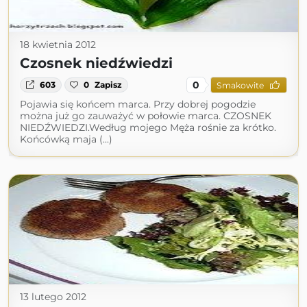
18 kwietnia 2012
Czosnek niedźwiedzi
0
603
0
Zapisz
Smakowite
Pojawia się końcem marca. Przy dobrej pogodzie
można już go zauważyć w połowie marca. CZOSNEK
NIEDŹWIEDZI.Według mojego Męża rośnie za krótko.
Końcówką maja (...)
13 lutego 2012