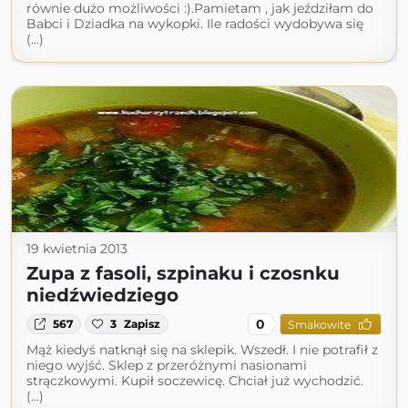
równie dużo możliwości :).Pamietam , jak jeździłam do
Babci i Dziadka na wykopki. Ile radości wydobywa się
(...)
19 kwietnia 2013
Zupa z fasoli, szpinaku i czosnku
niedźwiedziego
0
567
3
Zapisz
Smakowite
Mąż kiedyś natknął się na sklepik. Wszedł. I nie potrafił z
niego wyjść. Sklep z przeróżnymi nasionami
strączkowymi. Kupił soczewicę. Chciał już wychodzić.
(...)