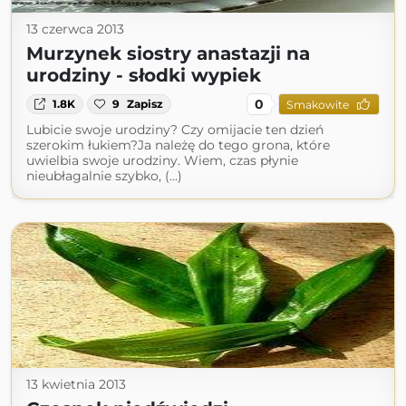
13 czerwca 2013
Murzynek siostry anastazji na
urodziny - słodki wypiek
0
1.8K
9
Zapisz
Smakowite
Lubicie swoje urodziny? Czy omijacie ten dzień
szerokim łukiem?Ja należę do tego grona, które
uwielbia swoje urodziny. Wiem, czas płynie
nieubłagalnie szybko, (...)
13 kwietnia 2013