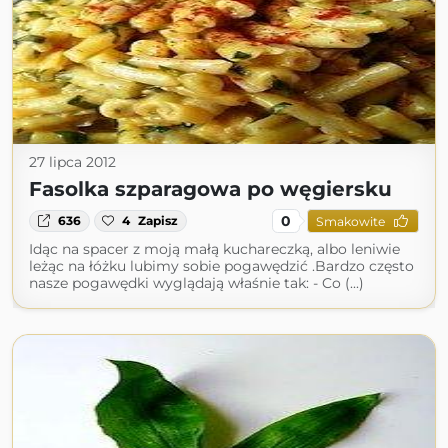
27 lipca 2012
Fasolka szparagowa po węgiersku
0
636
4
Zapisz
Smakowite
Idąc na spacer z moją małą kuchareczką, albo leniwie
leżąc na łóżku lubimy sobie pogawędzić .Bardzo często
nasze pogawędki wyglądają właśnie tak: - Co (...)