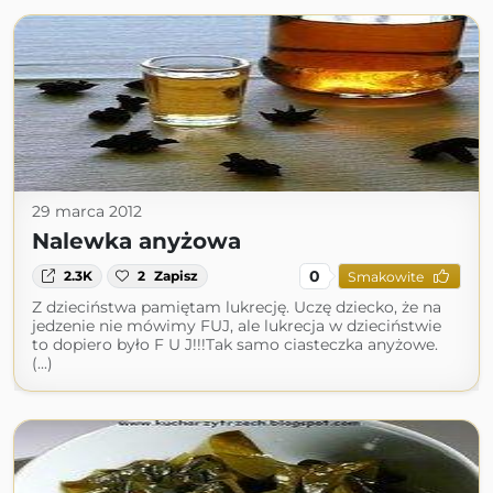
29 marca 2012
Nalewka anyżowa
0
2.3K
2
Zapisz
Smakowite
Z dzieciństwa pamiętam lukrecję. Uczę dziecko, że na
jedzenie nie mówimy FUJ, ale lukrecja w dzieciństwie
to dopiero było F U J!!!Tak samo ciasteczka anyżowe.
(...)