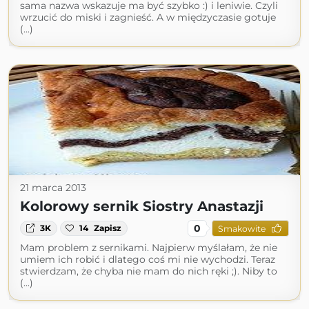
sama nazwa wskazuje ma być szybko :) i leniwie. Czyli
wrzucić do miski i zagnieść. A w międzyczasie gotuje
(...)
21 marca 2013
Kolorowy sernik Siostry Anastazji
0
3K
14
Zapisz
Smakowite
Mam problem z sernikami. Najpierw myślałam, że nie
umiem ich robić i dlatego coś mi nie wychodzi. Teraz
stwierdzam, że chyba nie mam do nich ręki ;). Niby to
(...)