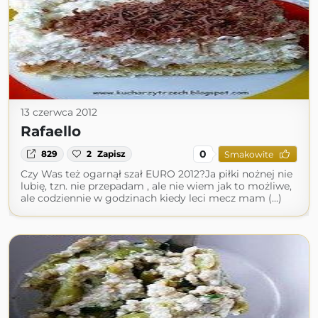
13 czerwca 2012
Rafaello
0
829
2
Zapisz
Smakowite
Czy Was też ogarnął szał EURO 2012?Ja piłki nożnej nie
lubię, tzn. nie przepadam , ale nie wiem jak to możliwe,
ale codziennie w godzinach kiedy leci mecz mam (...)