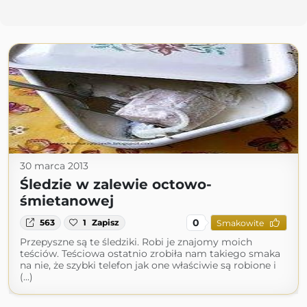
30 marca 2013
Śledzie w zalewie octowo-
śmietanowej
0
563
1
Zapisz
Smakowite
Przepyszne są te śledziki. Robi je znajomy moich
teściów. Teściowa ostatnio zrobiła nam takiego smaka
na nie, że szybki telefon jak one właściwie są robione i
(...)