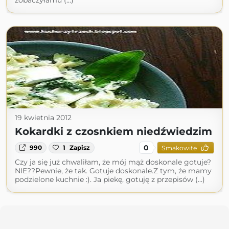
zobaczyłamu (...)
19 kwietnia 2012
Kokardki z czosnkiem niedźwiedzim
0
990
1
Zapisz
Smakowite
Czy ja się już chwaliłam, że mój mąż doskonale gotuje?
NIE??Pewnie, że tak. Gotuje doskonale.Z tym, że mamy
podzielone kuchnie :). Ja piekę, gotuję z przepisów (...)