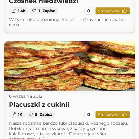
Czosnek niedźwiedzi
0
1.4K
1
Zapisz
Smakowite
W tym roku opóźniony. Ale jest :). Czas zacząć działać.
c.d.n.
6 września 2012
Placuszki z cukinii
0
1K
5
Zapisz
Smakowite
Nasza rodzinka bardzo lubi placuszki. Różnego rodzaju.
Robiłam już marchewkowe, z kaszy gryczanej,
kalafiorowe, z buraczkami... Dlatego jak tylko