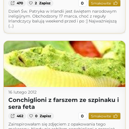
0
470
2
Zapisz
Smakowite
Dzień Św. Patryka w Irlandii jest świętem narodowym
ireligijnym. Obchodzony 17 marca, choć z reguły
Irlandczycy balują weekend przed i po :] Najważniejszą
(...)
16 lutego 2012
Conchiglioni z farszem ze szpinaku i
sera feta
0
462
0
Zapisz
Smakowite
Zainspirowałam się zdjęciem z opakowania tego