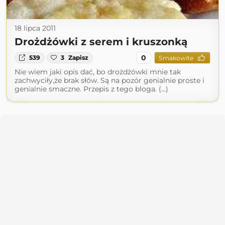
18 lipca 2011
Drożdżówki z serem i kruszonką
0
539
3
Zapisz
Smakowite
Nie wiem jaki opis dać, bo drożdżówki mnie tak
zachwyciły,że brak słów. Są na pozór genialnie proste i
genialnie smaczne. Przepis z tego bloga. (...)