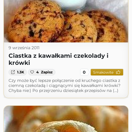
9 września 2011
Ciastka z kawałkami czekolady i
krówki
0
1.3K
4
Zapisz
Smakowite
Czy może być lepsze połączenie od kruchego ciastka z
ciemną czekoladą i ciągnącymi się kawałkami krówki?
Chyba nie:) Po przejrzeniu dziesiątek przepisów na (...)