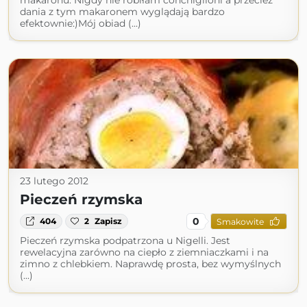
makaronu. Nigdy nie robiłam conchiglioni a przecież
dania z tym makaronem wyglądają bardzo
efektownie:)Mój obiad (...)
23 lutego 2012
Pieczeń rzymska
0
404
2
Zapisz
Smakowite
Pieczeń rzymska podpatrzona u Nigelli. Jest
rewelacyjna zarówno na ciepło z ziemniaczkami i na
zimno z chlebkiem. Naprawdę prosta, bez wymyślnych
(...)