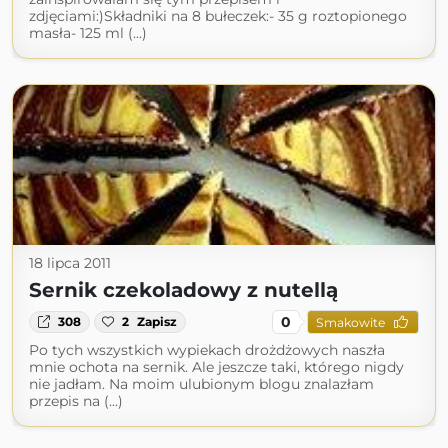
zdjęciami:)Składniki na 8 bułeczek:- 35 g roztopionego
masła- 125 ml (...)
18 lipca 2011
Sernik czekoladowy z nutellą
0
308
2
Zapisz
Smakowite
Po tych wszystkich wypiekach drożdżowych naszła
mnie ochota na sernik. Ale jeszcze taki, którego nigdy
nie jadłam. Na moim ulubionym blogu znalazłam
przepis na (...)