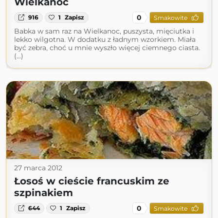
Wielkanoc
0
916
1
Zapisz
Smakowite
Babka w sam raz na Wielkanoc, puszysta, mięciutka i
lekko wilgotna. W dodatku z ładnym wzorkiem. Miała
być zebra, choć u mnie wyszło więcej ciemnego ciasta.
(...)
27 marca 2012
Łosoś w cieście francuskim ze
szpinakiem
0
644
1
Zapisz
Smakowite