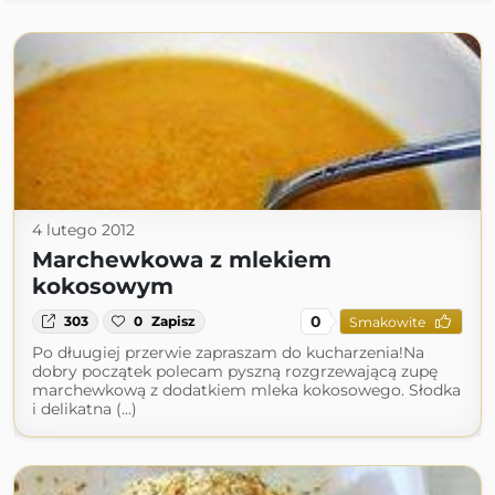
4 lutego 2012
Marchewkowa z mlekiem
kokosowym
0
303
0
Zapisz
Smakowite
Po dłuugiej przerwie zapraszam do kucharzenia!Na
dobry początek polecam pyszną rozgrzewającą zupę
marchewkową z dodatkiem mleka kokosowego. Słodka
i delikatna (...)