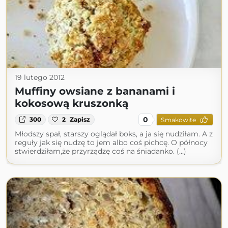
19 lutego 2012
Muffiny owsiane z bananami i
kokosową kruszonką
0
300
2
Zapisz
Smakowite
Młodszy spał, starszy oglądał boks, a ja się nudziłam. A z
reguły jak się nudzę to jem albo coś pichcę. O północy
stwierdziłam,że przyrządzę coś na śniadanko. (...)