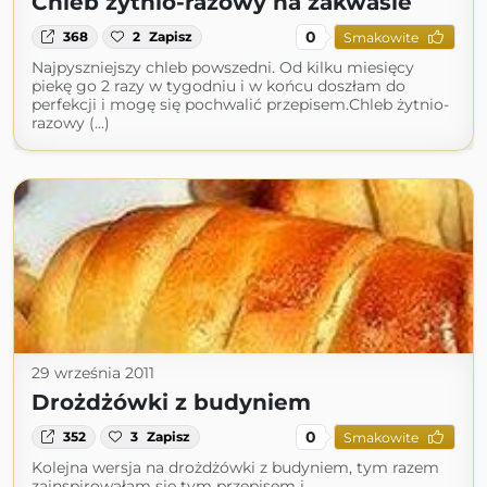
Chleb żytnio-razowy na zakwasie
0
368
2
Zapisz
Smakowite
Najpyszniejszy chleb powszedni. Od kilku miesięcy
piekę go 2 razy w tygodniu i w końcu doszłam do
perfekcji i mogę się pochwalić przepisem.Chleb żytnio-
razowy (...)
29 września 2011
Drożdżówki z budyniem
0
352
3
Zapisz
Smakowite
Kolejna wersja na drożdżówki z budyniem, tym razem
zainspirowałam się tym przepisem i