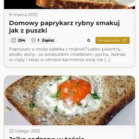
9 marca 2012
Domowy paprykarz rybny smakuj
jak z puszki
0
294
1
Zapisz
Smakowite
Paprykarz a może sałatka z makreli?Lekko pikantny,
słodki, słony.. ze świeżutkim chlebkiem, pycha. Jednak
w ciąży i teraz w okresie karmienia wolę nie (...)
22 lutego 2012