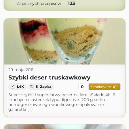
123
Zapisanych przepisów
29 maja 2011
Szybki deser truskawkowy
0
1.4K
5
Zapisz
Smakowite
Super szybki i super łatwy deser na lato :)Składniki:- 6
kruchych ciasteczek typu digestive- 200 g serka
homogenizowanego waniliowego- opakowanie
galaretki (...)