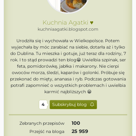
Kuchnia Agatki ♥
kuchniaagatki.blogspot.com
Urodziła się i wychowała w Wielkopolsce. Potem
wyjechała by móc zarabiać na siebie, dotarła aż i tylko
do Dublina. Tu mieszka i gotuje, już teraz dla rodziny, 7
rok. I to stąd prowadzi ten blog😀 Uwielbia szpinak, ser
feta, pomidorówkę, jabłka i makarony. Nie cierpi
owoców morza, śledzi, kaparów i golonki. Próbuje się
przekonać do mięty, ananasa i ryb. Podczas gotowania
potrafi zapomnieć o wszystkich problemach i uwielbia
karmić najbliższych 😀
4
Subskrybuj blog
100
Zebranych przepisów
25 959
Przejść na bloga