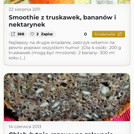
22 sierpnia 2011
Smoothie z truskawek, bananów i
nektarynek
0
368
2
Zapisz
Smakowite
Najlepszy na drugie śniadanie, zastrzyk witamin na
pewno poprawi wszystkim humor :)Dla 4 osób:- 200 g
truskawek (mogą być mrożone)- 2 banany- 300 ml
soku (...)
14 czerwca 2013