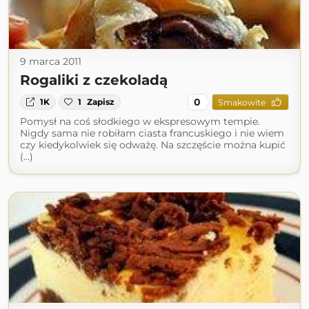
9 marca 2011
Rogaliki z czekoladą
0
1K
1
Zapisz
Smakowite
Pomysł na coś słodkiego w ekspresowym tempie.
Nigdy sama nie robiłam ciasta francuskiego i nie wiem
czy kiedykolwiek się odważę. Na szczęście można kupić
(...)