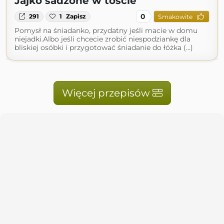
Jajko sadzone w toście
0
291
1
Zapisz
Smakowite
Pomysł na śniadanko, przydatny jeśli macie w domu
niejadki.Albo jeśli chcecie zrobić niespodziankę dla
bliskiej osóbki i przygotować śniadanie do łóżka (...)
Więcej przepisów