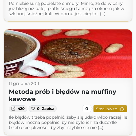
Po niebie suną popielate chmury. Mimo, że do wiosny
już bliżej niż dalej, płatki śniegu tańczą za oknem jak w
szklanej śnieżnej kuli. W domu jest ciepło i (...)
11 grudnia 2011
Metoda prób i błędów na muffiny
kawowe
0
420
0
Zapisz
Smakowite
Ile błędów trzeba popełnić, żeby się udało?Albo raczej ile
błędów można popełnić, by nie było ich za dużo?Ile
trzeba cierpliwości, by zbyt szybko się nie (...)