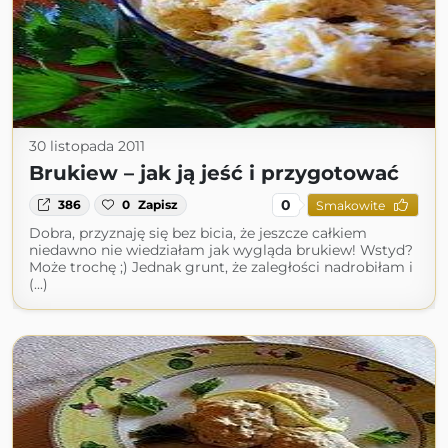
30 listopada 2011
Brukiew – jak ją jeść i przygotować
0
386
0
Zapisz
Smakowite
Dobra, przyznaję się bez bicia, że jeszcze całkiem
niedawno nie wiedziałam jak wygląda brukiew! Wstyd?
Może trochę ;) Jednak grunt, że zaległości nadrobiłam i
(...)