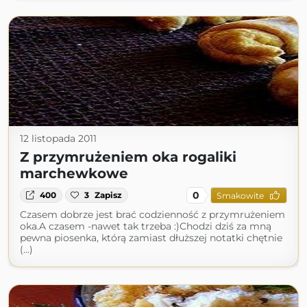
12 listopada 2011
Z przymrużeniem oka rogaliki
marchewkowe
0
400
3
Zapisz
Smakowite
Czasem dobrze jest brać codzienność z przymrużeniem
oka.A czasem -nawet tak trzeba :)Chodzi dziś za mną
pewna piosenka, którą zamiast dłuższej notatki chętnie
(...)