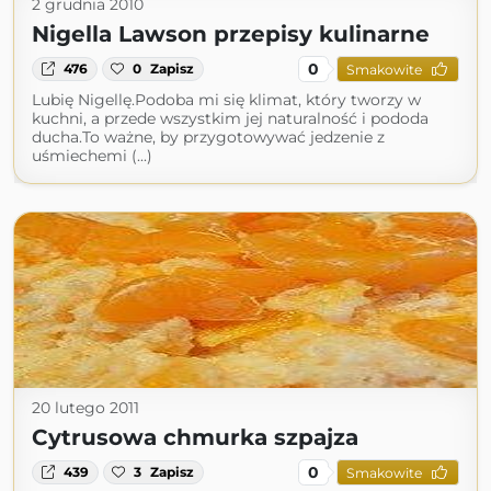
2 grudnia 2010
Nigella Lawson przepisy kulinarne
0
476
0
Zapisz
Smakowite
Lubię Nigellę.Podoba mi się klimat, który tworzy w
kuchni, a przede wszystkim jej naturalność i pododa
ducha.To ważne, by przygotowywać jedzenie z
uśmiechemi (...)
20 lutego 2011
Cytrusowa chmurka szpajza
0
439
3
Zapisz
Smakowite