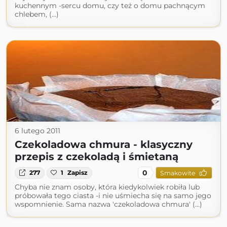
kuchennym -sercu domu, czy też o domu pachnącym
chlebem, (...)
6 lutego 2011
Czekoladowa chmura - klasyczny
przepis z czekoladą i śmietaną
0
277
1
Zapisz
Smakowite
Chyba nie znam osoby, która kiedykolwiek robiła lub
próbowała tego ciasta -i nie uśmiecha się na samo jego
wspomnienie. Sama nazwa 'czekoladowa chmura' (...)