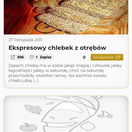
27 listopada 2011
Ekspresowy chlebek z otrębów
0
306
1
Zapisz
Smakowite
Zapach chleba ma w sobie jakąś magię.I człowiek jakby
łagodnieje.I jakby w sekundę, choć na sekundę
przechodziły wszelkie nerwy -bo pachnie świeży
chleb.Lubię (...)