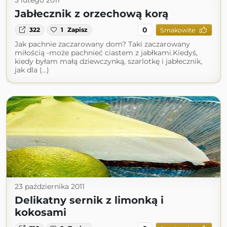
3 lutego 2011
Jabłecznik z orzechową korą
0
322
1
Zapisz
Smakowite
Jak pachnie zaczarowany dom? Taki zaczarowany
miłością -może pachnieć ciastem z jabłkami.Kiedyś,
kiedy byłam małą dziewczynką, szarlotkę i jabłecznik,
jak dla (...)
23 października 2011
Delikatny sernik z limonką i
kokosami