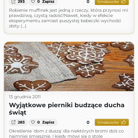
0
293
0
Zapisz
Smakowite
Robienie muffinek jest jedną z rzeczy, która przynosi mi
prawdziwą, czystą radość!Nawet, kiedy w efekcie
eksperymentu zamiast puszystej babeczki wychodzi
zbity (...)
13 grudnia 2011
Wyjątkowe pierniki budzące ducha
świąt
0
283
0
Zapisz
Smakowite
Określenie 'dom z duszą' dla niektórych brzmi dziś co
najmniej śmiesznie. I kiedy mówi się o stole