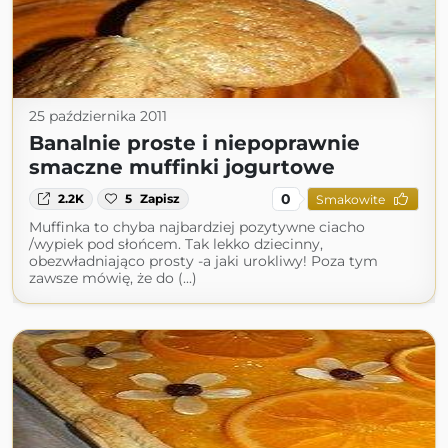
25 października 2011
Banalnie proste i niepoprawnie
smaczne muffinki jogurtowe
0
2.2K
5
Zapisz
Smakowite
Muffinka to chyba najbardziej pozytywne ciacho
/wypiek pod słońcem. Tak lekko dziecinny,
obezwładniająco prosty -a jaki urokliwy! Poza tym
zawsze mówię, że do (...)