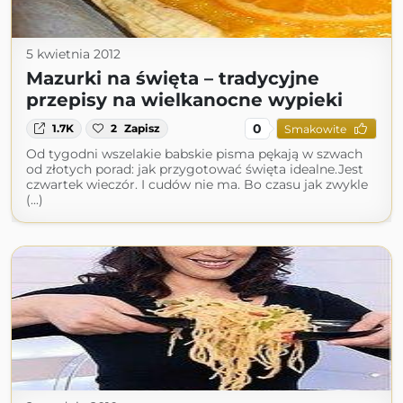
5 kwietnia 2012
Mazurki na święta – tradycyjne
przepisy na wielkanocne wypieki
0
1.7K
2
Zapisz
Smakowite
Od tygodni wszelakie babskie pisma pękają w szwach
od złotych porad: jak przygotować święta idealne.Jest
czwartek wieczór. I cudów nie ma. Bo czasu jak zwykle
(...)