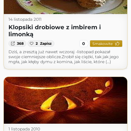
14 listopada 2011
Klopsiki drobiowe z imbirem i
limonką
0
368
2
Zapisz
Smakowite
Dziś, a zresztą już nawet wczoraj -listopad pokazał
swoje ciemniejsze oblicze.Zrobił się ciężki, tak jak jego
mgła, jak kłęby dymu z komina, jak liście, które (...)
1 listopada 2010