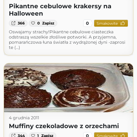
Pikantne cebulowe krakersy na
Halloween
0
366
0
Zapisz
Smakowite
Oswajamy strachy!Pikantne cebulowe ciasteczka
odstraszą wszelkie złośliwe potworki. A przyjemna,
pomarańczowa łuna światła z wydrążonej dyni -zaprosi
te (...)
4 grudnia 2011
Muffiny czekoladowe z orzechami
0
344
1
Zapisz
Smakowite