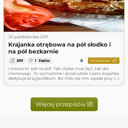
20 października 2011
Krajanka otrębowa na pół słodko i
na pół bezkarnie
0
269
1
Zapisz
Smakowite
I znowu to 'pół na pół'. Tak chyba musi być, tak dla
równowagi...To wymyślone i prościutkie ciasto-krajanka
dedykuje przyjaciółkom. Bo miło się nim zajada przy (...)
Więcej przepisów