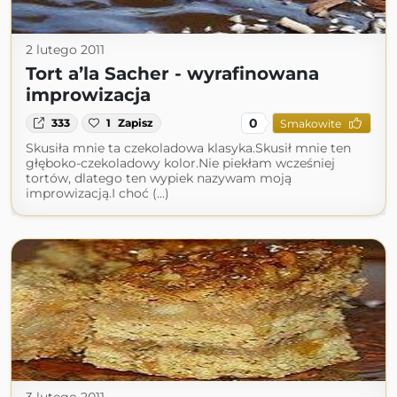
2 lutego 2011
Tort a’la Sacher - wyrafinowana
improwizacja
0
333
1
Zapisz
Smakowite
Skusiła mnie ta czekoladowa klasyka.Skusił mnie ten
głęboko-czekoladowy kolor.Nie piekłam wcześniej
tortów, dlatego ten wypiek nazywam moją
improwizacją.I choć (...)