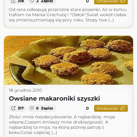
0
318
2
Zapisz
Smakowite
Od rana odkopuję przeróżne stare piosenki. Aż w końcu
trafiam na Marka Grechutę i "Obłok".Świat wokół ciebie
się zmienia,zmieniają się pory roku. Stopy twe (...)
18 grudnia 2010
Owsiane makaroniki szyszki
0
317
0
Zapisz
Smakowite
Złości mnie niezdecydowanie. A najbardziej -moje
własne.Czasem śmieszy mnie drobiazgowść. A
najbardziej ta moja, na którą później patrzę z
boku.Coraz częściej (...)