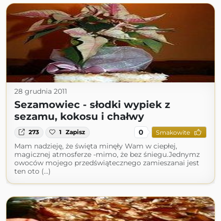
28 grudnia 2011
Sezamowiec - słodki wypiek z
sezamu, kokosu i chałwy
0
273
1
Zapisz
Smakowite
Mam nadzieję, że święta minęły Wam w ciepłej,
magicznej atmosferze -mimo, że bez śniegu.Jednymz
owoców mojego przedświątecznego zamieszanai jest
ten oto (...)