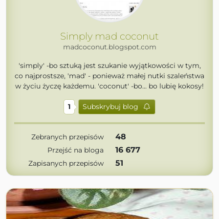
Simply mad coconut
madcoconut.blogspot.com
'simply' -bo sztuką jest szukanie wyjątkowości w tym,
co najprostsze, 'mad' - ponieważ małej nutki szaleństwa
w życiu życzę każdemu. 'coconut' -bo... bo lubię kokosy!
1
Subskrybuj blog
48
Zebranych przepisów
16 677
Przejść na bloga
51
Zapisanych przepisów