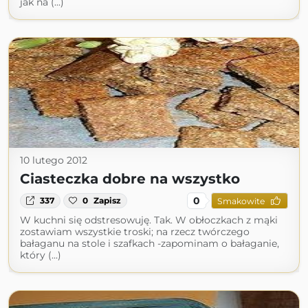
jak na (...)
10 lutego 2012
Ciasteczka dobre na wszystko
0
337
0
Zapisz
Smakowite
W kuchni się odstresowuję. Tak. W obłoczkach z mąki
zostawiam wszystkie troski; na rzecz twórczego
bałaganu na stole i szafkach -zapominam o bałaganie,
który (...)