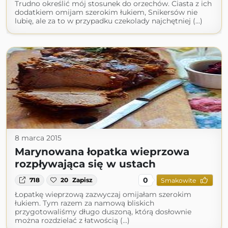
Trudno określić mój stosunek do orzechów. Ciasta z ich
dodatkiem omijam szerokim łukiem, Snikersów nie
lubię, ale za to w przypadku czekolady najchętniej (...)
8 marca 2015
Marynowana łopatka wieprzowa
rozpływająca się w ustach
0
718
20
Zapisz
Smakowite
Łopatkę wieprzową zazwyczaj omijałam szerokim
łukiem. Tym razem za namową bliskich
przygotowaliśmy długo duszoną, którą dosłownie
można rozdzielać z łatwością (...)