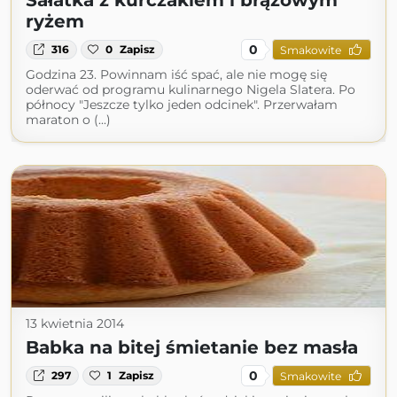
Sałatka z kurczakiem i brązowym
ryżem
0
316
0
Zapisz
Smakowite
Godzina 23. Powinnam iść spać, ale nie mogę się
oderwać od programu kulinarnego Nigela Slatera. Po
północy "Jeszcze tylko jeden odcinek". Przerwałam
maraton o (...)
13 kwietnia 2014
Babka na bitej śmietanie bez masła
0
297
1
Zapisz
Smakowite