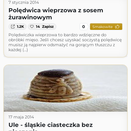
7 stycznia 2014
Polędwica wieprzowa z sosem
żurawinowym
0
1.2K
14
Zapisz
Smakowite
Polędwiczka wieprzowa to bardzo wdzięczne do
obróbki mięso. Jeśli chcesz uzyskać soczystą polędwicę
musisz ją najpierw odsmażyć na gorącym tłuszczu z
każdej (...)
17 maja 2014
Ule - śląskie ciasteczka bez