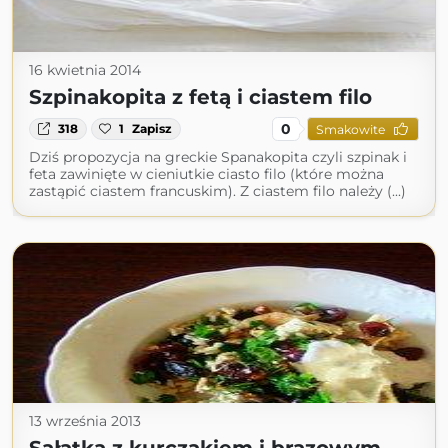
16 kwietnia 2014
Szpinakopita z fetą i ciastem filo
0
318
1
Zapisz
Smakowite
Dziś propozycja na greckie Spanakopita czyli szpinak i
feta zawinięte w cieniutkie ciasto filo (które można
zastąpić ciastem francuskim). Z ciastem filo należy (...)
13 września 2013