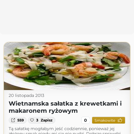
20 listopada 2013
Wietnamska sałatka z krewetkami i
makaronem ryżowym
0
559
3
Zapisz
Smakowite
Tą sałatkę mogłabym jeść codziennie, ponieważ jej
złożony smak nigdy mi się nie nudzi. Dobrze sprawdzi