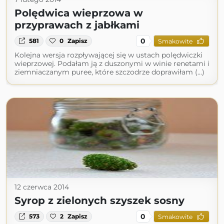
Polędwica wieprzowa w
przyprawach z jabłkami
0
581
0
Zapisz
Smakowite
Kolejna wersja rozpływającej się w ustach polędwiczki
wieprzowej. Podałam ją z duszonymi w winie renetami i
ziemniaczanym puree, które szczodrze doprawiłam (...)
12 czerwca 2014
Syrop z zielonych szyszek sosny
0
573
2
Zapisz
Smakowite