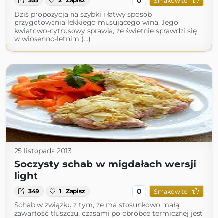
0
355
2
Zapisz
Smakowite
Dziś propozycja na szybki i łatwy sposób
przygotowania lekkiego musującego wina. Jego
kwiatowo-cytrusowy sprawia, że świetnie sprawdzi się
w wiosenno-letnim (...)
25 listopada 2013
Soczysty schab w migdałach wersji
light
0
349
1
Zapisz
Smakowite
Schab w związku z tym, że ma stosunkowo małą
zawartość tłuszczu, czasami po obróbce termicznej jest