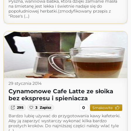
Pyszna, waniliowa babka, która dzięki zamianie masła
na śmietanę jest lekka i świetnie nadaje się do
popołudniowej herbatki.(zmodyfikowany przepis z
"Rose's (...)
29 stycznia 2014
Cynamonowe Cafe Latte ze słoika
bez ekspresu i spieniacza
0
295
3
Zapisz
Smakowite
Bardzo lubię używać do przygotowania kawy kafeterki.
Aby ją zaparzyć wystarczy wykonać kilka bardzo
prostych kroków. Do najniższej części należy wlać tyle
(...)