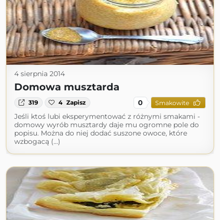
4 sierpnia 2014
Domowa musztarda
0
319
4
Zapisz
Smakowite
Jeśli ktoś lubi eksperymentować z różnymi smakami -
domowy wyrób musztardy daje mu ogromne pole do
popisu. Można do niej dodać suszone owoce, które
wzbogacą (...)