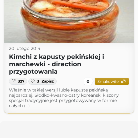
20 lutego 2014
Kimchi z kapusty pekińskiej i
marchewki - direction
przygotowania
0
327
3
Zapisz
Smakowite
Właśnie w takiej wersji lubię kapustę pekińską
najbardziej. Słodko-kwaśno-ostry koreański kiszony
specjał tradycyjnie jest przygotowywany w formie
całych (...)