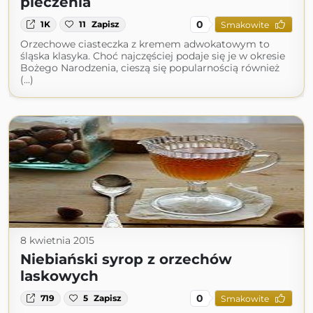
pieczenia
0
1K
11
Zapisz
Smakowite
Orzechowe ciasteczka z kremem adwokatowym to
śląska klasyka. Choć najczęściej podaje się je w okresie
Bożego Narodzenia, cieszą się popularnością również
(...)
8 kwietnia 2015
Niebiański syrop z orzechów
laskowych
0
719
5
Zapisz
Smakowite