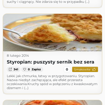
suchy i ciągnący. Nie zdarza się to w przypadku (...)
8 lutego 2014
Styropian: puszysty sernik bez sera
0
341
0
Zapisz
Smakowite
Lekki jak chmurka, łatwy w przygotowaniu. Styropian.
Nazwa niezbyt zachęcająca, ale efekt przerasta
oczekiwania.Kruchy spód w połączeniu z kwaskowatym
dżemem i (...)