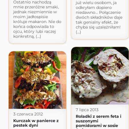
Ostatnio nachodzą
już wielu osobom, ja
mnie przeróżne smaki,
odkryłam dopiero
jednak niezmiennie w
niedawno... Połączenie
moim jadłospisie
dwóch składników daje
króluje makaron. Nie do
tak genialny efekt, że
końca odpowiada to
chyba się uzależniłam!
ojcu, który lubi raczej
(...)
konkretną, (...)
7 lipca 2013
3 czerwca 2012
Roladki z serem feta i
Kurczak w panierce z
suszonymi
pestek dyni
pomidorami w sosie