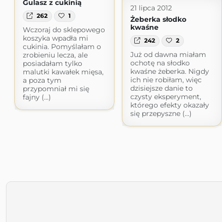
Gulasz z cukinią
21 lipca 2012
262
1
Żeberka słodko
kwaśne
Wczoraj do sklepowego
koszyka wpadła mi
242
2
cukinia. Pomyślałam o
Już od dawna miałam
zrobieniu lecza, ale
ochotę na słodko
posiadałam tylko
kwaśne żeberka. Nigdy
malutki kawałek mięsa,
ich nie robiłam, więc
a poza tym
dzisiejsze danie to
przypomniał mi się
czysty eksperyment,
fajny (...)
którego efekty okazały
się przepyszne (...)