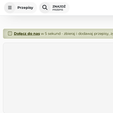
ZNAJDŹ
Przepisy
PRZEPIS
Dołącz do nas
w 5 sekund - zbieraj i dodawaj przepisy, 