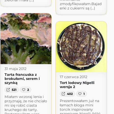
zielona1 mała (...)
zmodyfikowałam.Bajad
erki z cukierni są (...)
31 maja 2012
Tarta francuska z
17 czerwca 2012
brokułami, serem i
szynką
Tort lodowy Nigelli
wersja 2
521
2
402
1
Miałam wczoraj lenia i
Prezentowałam już na
przyznaję, że nie chciało
łamach bloga mini
mi się robić ciasta
torcik inspirowany
kruchego do tarty.
przepisem Nigelli (klik)
Postanowiłam więc