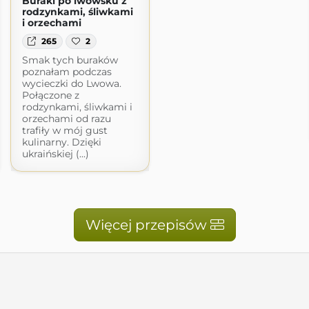
Buraki po lwowsku z
rodzynkami, śliwkami
i orzechami
265
2
Smak tych buraków
poznałam podczas
wycieczki do Lwowa.
Połączone z
rodzynkami, śliwkami i
orzechami od razu
trafiły w mój gust
kulinarny. Dzięki
ukraińskiej (...)
Więcej przepisów