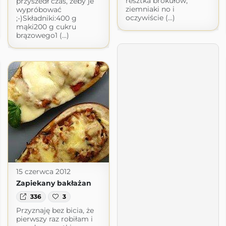
resztka brokułów,
przyszedł czas, żeby je
ziemniaki no i
wypróbować
oczywiście (...)
;-)Składniki:400 g
mąki200 g cukru
brązowego1 (...)
15 czerwca 2012
Zapiekany bakłażan
336
3
Przyznaję bez bicia, że
pierwszy raz robiłam i