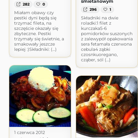
śmietanowym
282
0
296
1
Miałam obawy czy
pestki dyni będą się
Składniki na dwie
trzymać fileta, na
roladki:1 filet z
szczęście okazały się
kurczaka5-6
zbyteczne. Pestki
pomidorków suszonych
trzymały się świetnie, a
z zalewypół opakowania
smakowały jeszcze
sera fetamała czerwona
lepiej :)Składniki: (...)
cebula4 ząbki
czosnkuoregano,
cząber, sól (...)
1 czerwca 2012