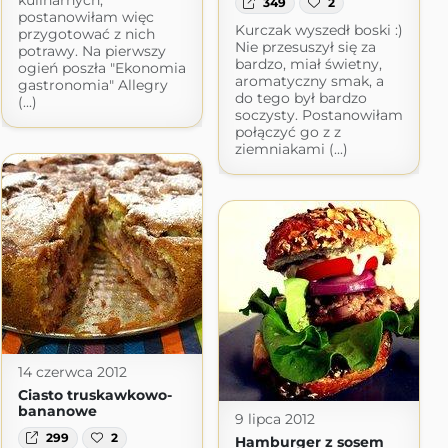
kulinarnych,
349
2
postanowiłam więc
Kurczak wyszedł boski :)
przygotować z nich
Nie przesuszył się za
potrawy. Na pierwszy
bardzo, miał świetny,
ogień poszła "Ekonomia
aromatyczny smak, a
gastronomia" Allegry
do tego był bardzo
(...)
soczysty. Postanowiłam
połączyć go z z
ziemniakami (...)
14 czerwca 2012
Ciasto truskawkowo-
bananowe
9 lipca 2012
299
2
Hamburger z sosem