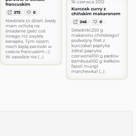
16 czerwca 2012
francuskim
Kurczak curry z
272
0
chińskim makaronem
Niedziela to dzień, kiedy
246
0
mam ochotę na
Składniki:250 g
śniadanie zjeść coś
makaronu chińskiego1
innego niż zwykła
podwójny filet z
kanapka. Tym razem
kurczaka1 papryka
niech będą parówki w
żółta1 papryka
cieście francuskim ;-).
czerwona100 g pędów
W zasadzie nie (...)
bambusa100 g kiełków
fasoli mung1
marchewka1 (...)