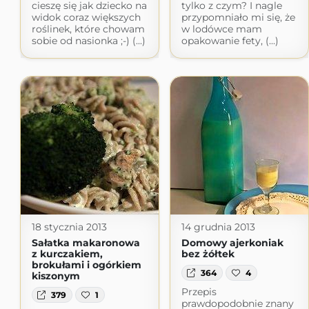
cieszę się jak dziecko na
tylko z czym? I nagle
widok coraz większych
przypomniało mi się, że
roślinek, które chowam
w lodówce mam
sobie od nasionka ;-) (...)
opakowanie fety, (...)
18 stycznia 2013
14 grudnia 2013
Sałatka makaronowa
Domowy ajerkoniak
z kurczakiem,
bez żółtek
brokułami i ogórkiem
364
4
kiszonym
Przepis
379
1
prawdopodobnie znany