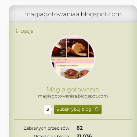
magiagotowaniaa.blogspot.com
Opcje
Magia gotowania
magiagotowaniaa.blogspot.com
3
Subskrybuj blog
82
Zebranych przepisów
21 036
Przejść na bloga