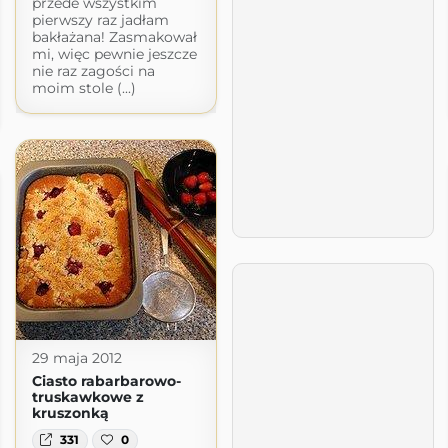
przede wszystkim
pierwszy raz jadłam
bakłażana! Zasmakował
mi, więc pewnie jeszcze
nie raz zagości na
moim stole (...)
29 maja 2012
Ciasto rabarbarowo-
truskawkowe z
kruszonką
331
0