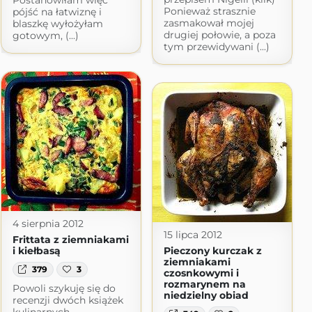
Ponieważ strasznie
pójść na łatwiznę i
zasmakował mojej
blaszkę wyłożyłam
drugiej połowie, a poza
gotowym, (...)
tym przewidywani (...)
4 sierpnia 2012
15 lipca 2012
Frittata z ziemniakami
i kiełbasą
Pieczony kurczak z
ziemniakami
379
3
czosnkowymi i
rozmarynem na
Powoli szykuję się do
niedzielny obiad
recenzji dwóch książek