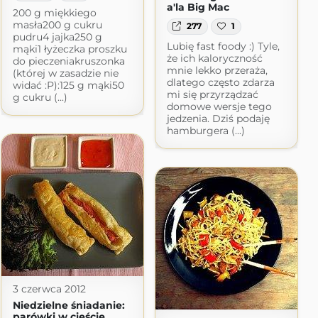
a'la Big Mac
200 g miękkiego
masła200 g cukru
277
1
pudru4 jajka250 g
Lubię fast foody :) Tyle,
mąki1 łyżeczka proszku
że ich kaloryczność
do pieczeniakruszonka
mnie lekko przeraża,
(której w zasadzie nie
dlatego często zdarza
widać :P):125 g mąki50
mi się przyrządzać
g cukru (...)
domowe wersje tego
jedzenia. Dziś podaję
hamburgera (...)
3 czerwca 2012
Niedzielne śniadanie:
parówki w cieście