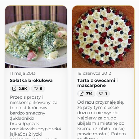
11 maja 2013
19 czerwca 2012
Sałatka brokułowa
Tarta z owocami i
mascarpone
2.8K
5
774
1
Przepis prosty i
Od razu przyznaję się,
nieskomplikowany, za
że przy tym cieście
to efekt końcowy
dużo mi nie wyszło.
bardzo smaczny
Najpierw za długo
:)Składniki:1
ubijałam śmietanę do
brokułpęczek
kremu i zrobiło mi się
rzodkiewkiszczypiorek4
prawie masło ;) Potem
jajkaSos:2 łyżki