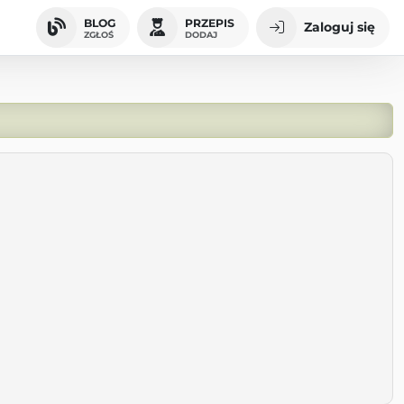
BLOG
PRZEPIS
Zaloguj się
ZGŁOŚ
DODAJ