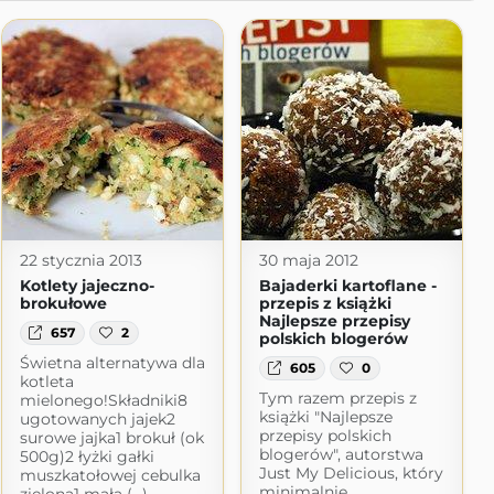
22 stycznia 2013
30 maja 2012
Kotlety jajeczno-
Bajaderki kartoflane -
brokułowe
przepis z książki
Najlepsze przepisy
657
2
polskich blogerów
Świetna alternatywa dla
605
0
kotleta
Tym razem przepis z
mielonego!Składniki8
książki "Najlepsze
ugotowanych jajek2
przepisy polskich
surowe jajka1 brokuł (ok
blogerów", autorstwa
500g)2 łyżki gałki
Just My Delicious, który
muszkatołowej cebulka
minimalnie