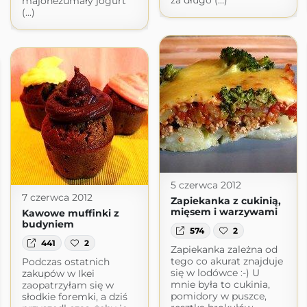
za długo (...)
majonezumały jogurt
(...)
5 czerwca 2012
7 czerwca 2012
Zapiekanka z cukinią,
mięsem i warzywami
Kawowe muffinki z
budyniem
574
2
441
2
Zapiekanka zależna od
tego co akurat znajduje
Podczas ostatnich
się w lodówce :-) U
zakupów w Ikei
mnie była to cukinia,
zaopatrzyłam się w
pomidory w puszce,
słodkie foremki, a dziś