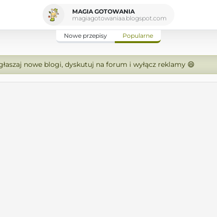
MAGIA GOTOWANIA
magiagotowaniaa.blogspot.com
Nowe przepisy
Popularne
zgłaszaj nowe blogi, dyskutuj na forum i wyłącz reklamy 😄