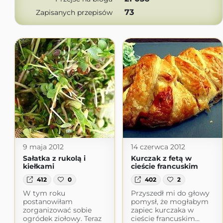
73
Zapisanych przepisów
9 maja 2012
14 czerwca 2012
Sałatka z rukolą i
Kurczak z fetą w
kiełkami
cieście francuskim
412
0
402
2
W tym roku
Przyszedł mi do głowy
postanowiłam
pomysł, że mogłabym
zorganizować sobie
zapiec kurczaka w
ogródek ziołowy. Teraz
cieście francuskim...