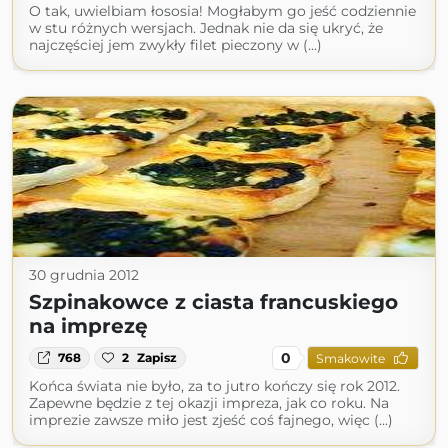
O tak, uwielbiam łososia! Mogłabym go jeść codziennie
w stu różnych wersjach. Jednak nie da się ukryć, że
najczęściej jem zwykły filet pieczony w (...)
30 grudnia 2012
Szpinakowce z ciasta francuskiego
na imprezę
0
768
2
Zapisz
Smakowite
Końca świata nie było, za to jutro kończy się rok 2012.
Zapewne będzie z tej okazji impreza, jak co roku. Na
imprezie zawsze miło jest zjeść coś fajnego, więc (...)