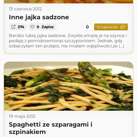
13 czerwca 2012
Inne jajka sadzone
0
274
0
Zapisz
Smakowite
Bardzo lubię jajka sadzone. Zwykle smażę je na szynce i
podaję z pomidoramioraz szczypiorkiem. Jednak, gdy
zobaczyłam ten przepis, nie miałam wątpliwości,że (...)
19 maja 2012
Spaghetti ze szparagami i
szpinakiem