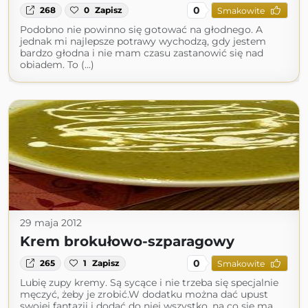
0
268
0
Zapisz
Smakowite
Podobno nie powinno się gotować na głodnego. A
jednak mi najlepsze potrawy wychodzą, gdy jestem
bardzo głodna i nie mam czasu zastanowić się nad
obiadem. To (...)
29 maja 2012
Krem brokułowo-szparagowy
0
265
1
Zapisz
Smakowite
Lubię zupy kremy. Są sycące i nie trzeba się specjalnie
męczyć, żeby je zrobić.W dodatku można dać upust
swojej fantazji i dodać do niej wszystko, na co się ma