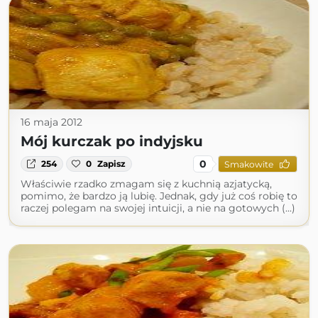
16 maja 2012
Mój kurczak po indyjsku
0
254
0
Zapisz
Smakowite
Właściwie rzadko zmagam się z kuchnią azjatycką,
pomimo, że bardzo ją lubię. Jednak, gdy już coś robię to
raczej polegam na swojej intuicji, a nie na gotowych (...)