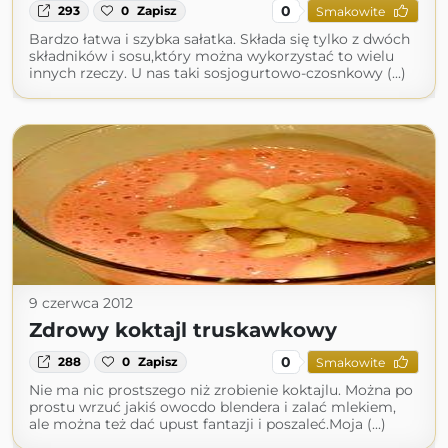
0
293
0
Zapisz
Smakowite
Bardzo łatwa i szybka sałatka. Składa się tylko z dwóch
składników i sosu,który można wykorzystać to wielu
innych rzeczy. U nas taki sosjogurtowo-czosnkowy (...)
9 czerwca 2012
Zdrowy koktajl truskawkowy
0
288
0
Zapisz
Smakowite
Nie ma nic prostszego niż zrobienie koktajlu. Można po
prostu wrzuć jakiś owocdo blendera i zalać mlekiem,
ale można też dać upust fantazji i poszaleć.Moja (...)