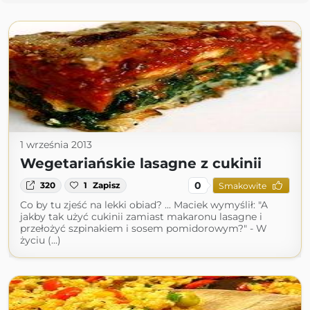
1 września 2013
Wegetariańskie lasagne z cukinii
0
320
1
Zapisz
Smakowite
Co by tu zjeść na lekki obiad? ... Maciek wymyślił: "A
jakby tak użyć cukinii zamiast makaronu lasagne i
przełożyć szpinakiem i sosem pomidorowym?" - W
życiu (...)