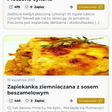
0
479
0
Zapisz
Smakowite
Jedliście kiedyś pieczoną cykorię? W ogóle lubicie
cykorię? Nawet jak nie,to obiecuję, że polubicie.
Pieczona jest wspaniała, delikatna i słodziutka,bez (...)
19 kwietnia 2013
Zapiekanka ziemniaczana z sosem
beszamelowym
0
440
2
Zapisz
Smakowite
Oj tak dawno mnie tu nie było... Nie będę się tłumaczyć,