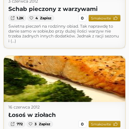
3 czerwca 2012
Schab pieczony z warzywami
0
1.2K
4
Zapisz
Smakowite
Świetna pieczeń na rodzinny obiad. Tak naprawdę to
danie samo w sobie,bo przy dużej ilości warzyw nie
trzeba żadnych innych dodatków. Jednak z racji sezonu
i (...)
16 czerwca 2012
Łosoś w ziołach
0
772
3
Zapisz
Smakowite