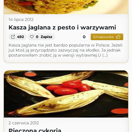
14 lipca 2012
Kasza jaglana z pesto i warzywami
0
492
0
Zapisz
Smakowite
Kasza jaglana nie jest bardzo popularna w Polsce. Jeżeli
już ktoś ją przyrządzato zazwyczaj na słodko. Ja jednak
postanowiłam zrobić ją w wersji wytrawnej.U (...)
2 czerwca 2012
Pieczona cykoria