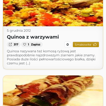
5 grudnia 2012
Quinoa z warzywami
0
317
1
Zapisz
Smakowite
Quinoa nazywana też komosą ryżową jest
prawdopodobnie najzdrowszym ziarnem jakie znamy.
Posiada duże ilości pełnowartościowego białka, dzięki
czemu jest (...)