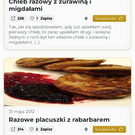
Chleb razowy z żurawiną i
migdałami
0
226
1
Zapisz
Smakowite
Tak, jak się spodziewałam, gdy już upiekłam swój
pierwszy chleb, to zaraz upiekłam drugi i kolejne.
Jednym z nich był ten właśnie chleb z żurawiną i
migdałami. (...)
31 maja 2012
Razowe placuszki z rabarbarem
0
214
2
Zapisz
Smakowite