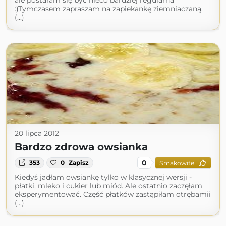
ale postaram się być nieco bardziej regularna
:)Tymczasem zapraszam na zapiekankę ziemniaczaną.
(...)
20 lipca 2012
Bardzo zdrowa owsianka
0
353
0
Zapisz
Smakowite
Kiedyś jadłam owsiankę tylko w klasycznej wersji -
płatki, mleko i cukier lub miód. Ale ostatnio zaczęłam
eksperymentować. Część płatków zastąpiłam otrębamii
(...)