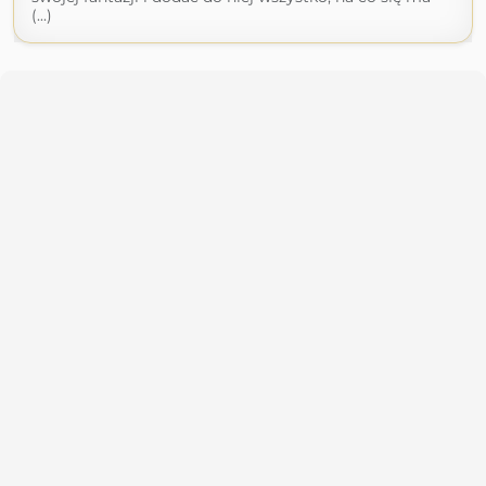
(...)