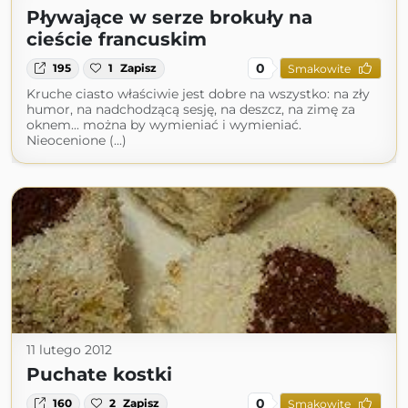
Pływające w serze brokuły na
cieście francuskim
0
195
1
Zapisz
Smakowite
Kruche ciasto właściwie jest dobre na wszystko: na zły
humor, na nadchodzącą sesję, na deszcz, na zimę za
oknem... można by wymieniać i wymieniać.
Nieocenione (...)
11 lutego 2012
Puchate kostki
0
160
2
Zapisz
Smakowite