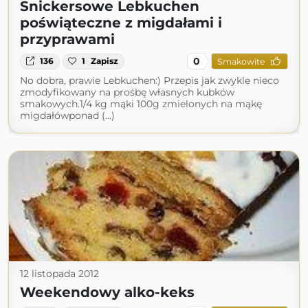
Snickersowe Lebkuchen
poświąteczne z migdałami i
przyprawami
0
136
1
Zapisz
Smakowite
No dobra, prawie Lebkuchen:) Przepis jak zwykle nieco
zmodyfikowany na prośbę własnych kubków
smakowych.1/4 kg mąki 100g zmielonych na mąkę
migdałówponad (...)
12 listopada 2012
Weekendowy alko-keks