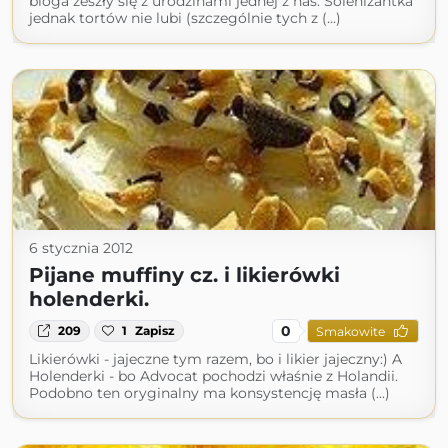
bloga zeszły się z urodzinami jednej z nas. Solenizantka
jednak tortów nie lubi (szczególnie tych z (...)
6 stycznia 2012
Pijane muffiny cz. i likierówki
holenderki.
0
209
1
Zapisz
Smakowite
Likierówki - jajeczne tym razem, bo i likier jajeczny:) A
Holenderki - bo Advocat pochodzi właśnie z Holandii.
Podobno ten oryginalny ma konsystencję masła (...)