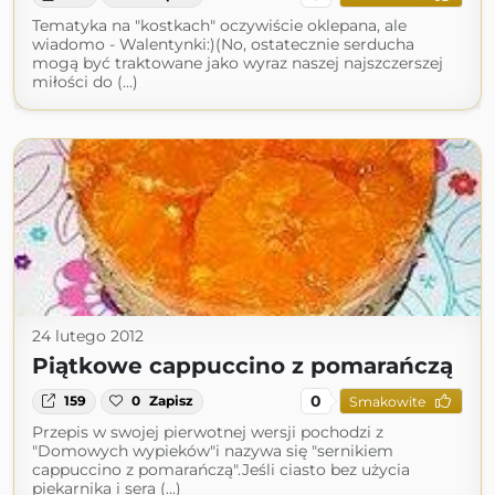
Tematyka na "kostkach" oczywiście oklepana, ale
wiadomo - Walentynki:)(No, ostatecznie serducha
mogą być traktowane jako wyraz naszej najszczerszej
miłości do (...)
24 lutego 2012
Piątkowe cappuccino z pomarańczą
0
159
0
Zapisz
Smakowite
Przepis w swojej pierwotnej wersji pochodzi z
"Domowych wypieków"i nazywa się "sernikiem
cappuccino z pomarańczą".Jeśli ciasto bez użycia
piekarnika i sera (...)