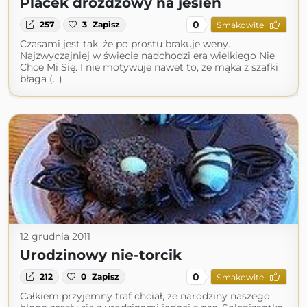
Placek drożdżowy na jesień
0
257
3
Zapisz
Smakowite
Czasami jest tak, że po prostu brakuje weny.
Najzwyczajniej w świecie nadchodzi era wielkiego Nie
Chce Mi Się. I nie motywuje nawet to, że mąka z szafki
błaga (...)
12 grudnia 2011
Urodzinowy nie-torcik
0
212
0
Zapisz
Smakowite
Całkiem przyjemny traf chciał, że narodziny naszego