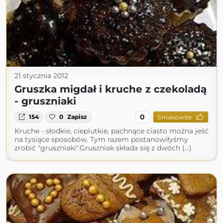
21 stycznia 2012
Gruszka migdał i kruche z czekoladą
- gruszniaki
0
154
0
Zapisz
Smakowite
Kruche - słodkie, cieplutkie, pachnące ciasto można jeść
na tysiące sposobów. Tym razem postanowiłyśmy
zrobić "gruszniaki".Gruszniak składa się z dwóch (...)