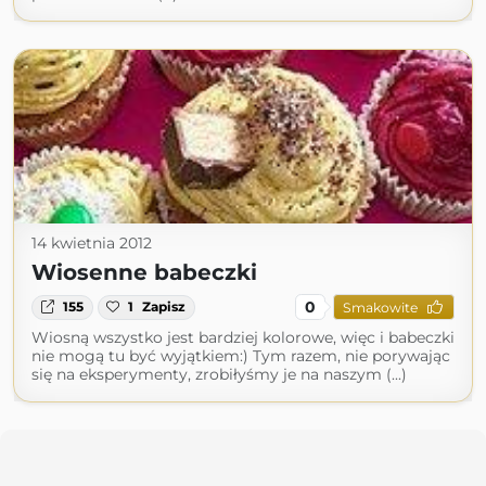
14 kwietnia 2012
Wiosenne babeczki
0
155
1
Zapisz
Smakowite
Wiosną wszystko jest bardziej kolorowe, więc i babeczki
nie mogą tu być wyjątkiem:) Tym razem, nie porywając
się na eksperymenty, zrobiłyśmy je na naszym (...)