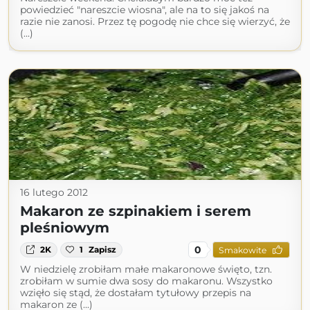
powiedzieć "nareszcie wiosna", ale na to się jakoś na
razie nie zanosi. Przez tę pogodę nie chce się wierzyć, że
(...)
16 lutego 2012
Makaron ze szpinakiem i serem
pleśniowym
0
2K
1
Zapisz
Smakowite
W niedzielę zrobiłam małe makaronowe święto, tzn.
zrobiłam w sumie dwa sosy do makaronu. Wszystko
wzięło się stąd, że dostałam tytułowy przepis na
makaron ze (...)