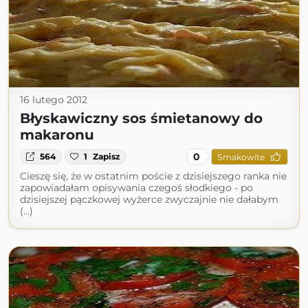
16 lutego 2012
Błyskawiczny sos śmietanowy do
makaronu
0
564
1
Zapisz
Smakowite
Cieszę się, że w ostatnim poście z dzisiejszego ranka nie
zapowiadałam opisywania czegoś słodkiego - po
dzisiejszej pączkowej wyżerce zwyczajnie nie dałabym
(...)