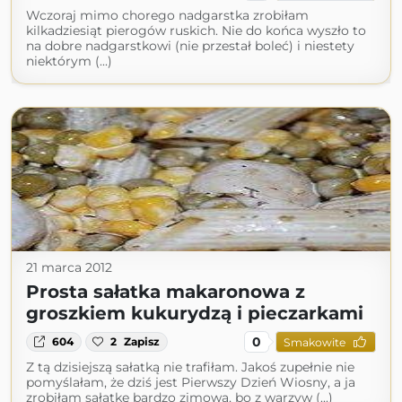
Wczoraj mimo chorego nadgarstka zrobiłam
kilkadziesiąt pierogów ruskich. Nie do końca wyszło to
na dobre nadgarstkowi (nie przestał boleć) i niestety
niektórym (...)
21 marca 2012
Prosta sałatka makaronowa z
groszkiem kukurydzą i pieczarkami
0
604
2
Zapisz
Smakowite
Z tą dzisiejszą sałatką nie trafiłam. Jakoś zupełnie nie
pomyślałam, że dziś jest Pierwszy Dzień Wiosny, a ja
zrobiłam sałatkę bardzo zimową, bo z warzyw (...)