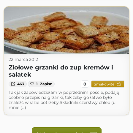
22 marca 2012
Ziołowe grzanki do zup kremów i
sałatek
0
463
1
Zapisz
Smakowite
Tak jak zapowiedziałam w poprzednim poście, podaję
osobno przepis na grzanki, tak żeby go łatwo było
znaleźć w razie potrzeby.Składniki:czerstwy chleb (u
mnie (...)