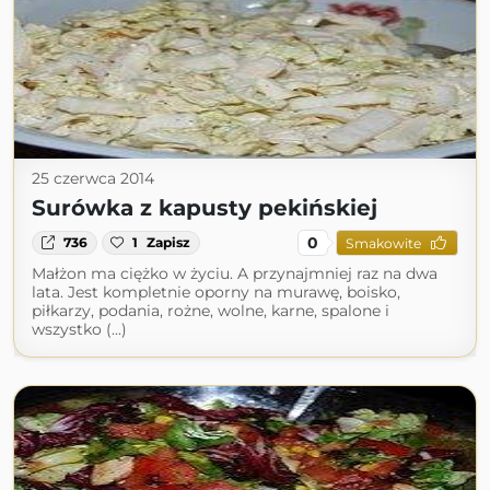
25 czerwca 2014
Surówka z kapusty pekińskiej
0
736
1
Zapisz
Smakowite
Małżon ma ciężko w życiu. A przynajmniej raz na dwa
lata. Jest kompletnie oporny na murawę, boisko,
piłkarzy, podania, rożne, wolne, karne, spalone i
wszystko (...)