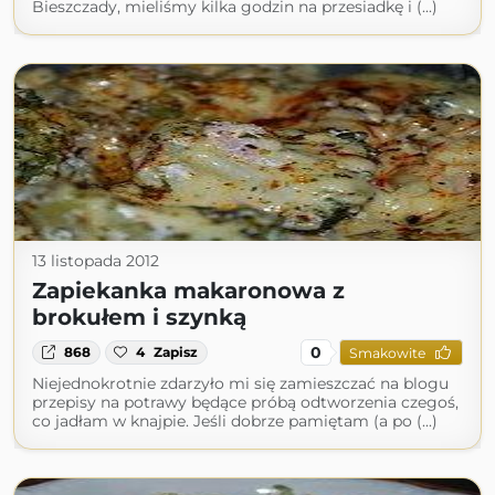
Bieszczady, mieliśmy kilka godzin na przesiadkę i (...)
13 listopada 2012
Zapiekanka makaronowa z
brokułem i szynką
0
868
4
Zapisz
Smakowite
Niejednokrotnie zdarzyło mi się zamieszczać na blogu
przepisy na potrawy będące próbą odtworzenia czegoś,
co jadłam w knajpie. Jeśli dobrze pamiętam (a po (...)