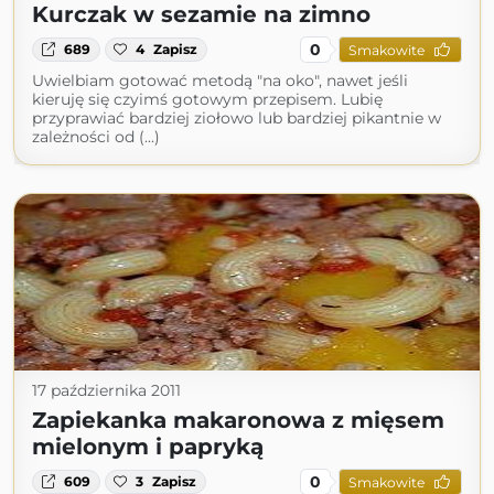
Kurczak w sezamie na zimno
0
689
4
Zapisz
Smakowite
Uwielbiam gotować metodą "na oko", nawet jeśli
kieruję się czyimś gotowym przepisem. Lubię
przyprawiać bardziej ziołowo lub bardziej pikantnie w
zależności od (...)
17 października 2011
Zapiekanka makaronowa z mięsem
mielonym i papryką
0
609
3
Zapisz
Smakowite