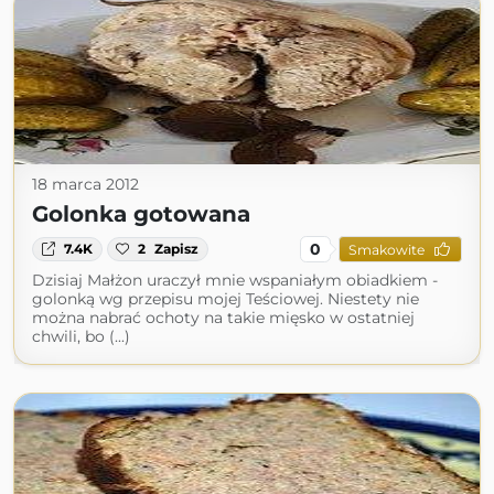
18 marca 2012
Golonka gotowana
0
7.4K
2
Zapisz
Smakowite
Dzisiaj Małżon uraczył mnie wspaniałym obiadkiem -
golonką wg przepisu mojej Teściowej. Niestety nie
można nabrać ochoty na takie mięsko w ostatniej
chwili, bo (...)