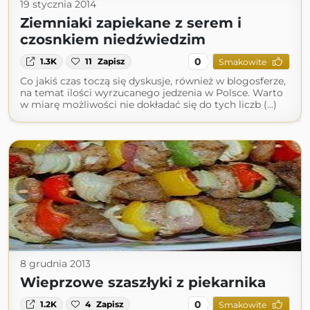
19 stycznia 2014
Ziemniaki zapiekane z serem i
czosnkiem niedźwiedzim
0
1.3K
11
Zapisz
Smakowite
Co jakiś czas toczą się dyskusje, również w blogosferze,
na temat ilości wyrzucanego jedzenia w Polsce. Warto
w miarę możliwości nie dokładać się do tych liczb (...)
8 grudnia 2013
Wieprzowe szaszłyki z piekarnika
0
1.2K
4
Zapisz
Smakowite