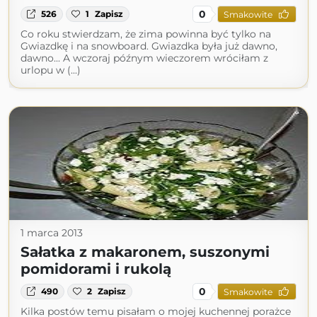
0
526
1
Zapisz
Smakowite
Co roku stwierdzam, że zima powinna być tylko na
Gwiazdkę i na snowboard. Gwiazdka była już dawno,
dawno... A wczoraj późnym wieczorem wróciłam z
urlopu w (...)
1 marca 2013
Sałatka z makaronem, suszonymi
pomidorami i rukolą
0
490
2
Zapisz
Smakowite
Kilka postów temu pisałam o mojej kuchennej porażce