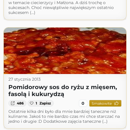
w temacie ciecierzycy i Małżona. A dziś trochę o
sukcesach. Choć niewątpliwie największym ostatnio
sukcesem (...)
27 stycznia 2013
Pomidorowy sos do ryżu z mięsem,
fasolą i kukurydzą
0
486
1
Zapisz
Smakowite
Ostatnie kilka dni było dla mnie bardziej taneczne niż
kulinarne. Jakoś to nie bardzo czas mi chce starczać na
jedno i drugie :D Dodatkowe zajęcia taneczne (...)