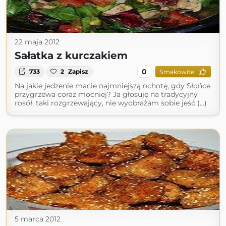
22 maja 2012
Sałatka z kurczakiem
0
733
2
Zapisz
Smakowite
Na jakie jedzenie macie najmniejszą ochotę, gdy Słońce
przygrzewa coraz mocniej? Ja głosuję na tradycyjny
rosół, taki rozgrzewający, nie wyobrażam sobie jeść (...)
5 marca 2012