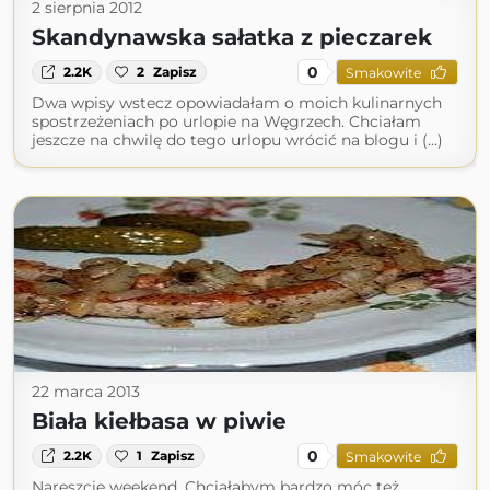
2 sierpnia 2012
Skandynawska sałatka z pieczarek
0
2.2K
2
Zapisz
Smakowite
Dwa wpisy wstecz opowiadałam o moich kulinarnych
spostrzeżeniach po urlopie na Węgrzech. Chciałam
jeszcze na chwilę do tego urlopu wrócić na blogu i (...)
22 marca 2013
Biała kiełbasa w piwie
0
2.2K
1
Zapisz
Smakowite
Nareszcie weekend. Chciałabym bardzo móc też