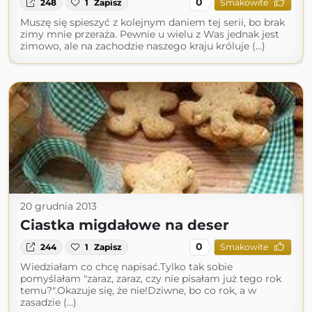
0
248
1
Zapisz
Smakowite
Muszę się spieszyć z kolejnym daniem tej serii, bo brak
zimy mnie przeraża. Pewnie u wielu z Was jednak jest
zimowo, ale na zachodzie naszego kraju króluje (...)
20 grudnia 2013
Ciastka migdałowe na deser
0
244
1
Zapisz
Smakowite
Wiedziałam co chcę napisać.Tylko tak sobie
pomyślałam "zaraz, zaraz, czy nie pisałam już tego rok
temu?".Okazuje się, że nie!Dziwne, bo co rok, a w
zasadzie (...)