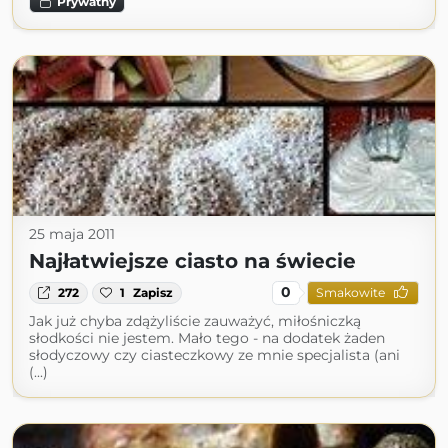
Prywatny
25 maja 2011
Najłatwiejsze ciasto na świecie
0
272
1
Zapisz
Smakowite
Jak już chyba zdążyliście zauważyć, miłośniczką
słodkości nie jestem. Mało tego - na dodatek żaden
słodyczowy czy ciasteczkowy ze mnie specjalista (ani
(...)