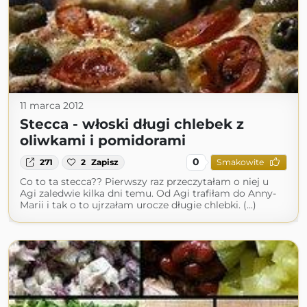
11 marca 2012
Stecca - włoski długi chlebek z
oliwkami i pomidorami
0
271
2
Zapisz
Smakowite
Co to ta stecca?? Pierwszy raz przeczytałam o niej u
Agi zaledwie kilka dni temu. Od Agi trafiłam do Anny-
Marii i tak o to ujrzałam urocze długie chlebki. (...)