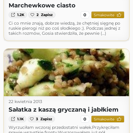
Marchewkowe ciasto
0
1.2K
2
Zapisz
Smakowite
Ci co mnie znają, dobrze wiedzą, że chętniej sięgnę po
ruskie pierogi niż po coś słodkiego ;). Podczas jednej z
takich rozmów, Gosia stwierdziła, że pewnie (...)
22 kwietnia 2013
Sałatka z kaszą gryczaną i jabłkiem
0
1.1K
3
Zapisz
Smakowite
Wyrzuciłam wczoraj przedostatni wałek.Przykręciłam
prawie wszystkie fronty.Wyszorowałam już pół