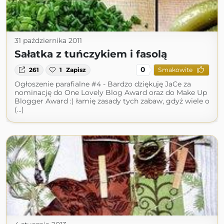
31 października 2011
Sałatka z tuńczykiem i fasolą
0
261
1
Zapisz
Smakowite
Ogłoszenie parafialne #4 - Bardzo dziękuję JaCe za
nominację do One Lovely Blog Award oraz do Make Up
Blogger Award :) łamię zasady tych zabaw, gdyż wiele o
(...)