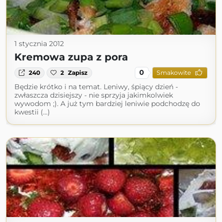
1 stycznia 2012
Kremowa zupa z pora
0
240
2
Zapisz
Smakowite
Będzie krótko i na temat. Leniwy, śpiący dzień -
zwłaszcza dzisiejszy - nie sprzyja jakimkolwiek
wywodom ;). A już tym bardziej leniwie podchodzę do
kwestii (...)