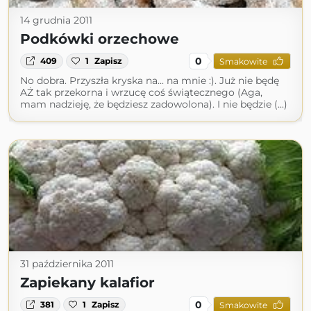
14 grudnia 2011
Podkówki orzechowe
0
409
1
Zapisz
Smakowite
No dobra. Przyszła kryska na... na mnie :). Już nie będę
AŻ tak przekorna i wrzucę coś świątecznego (Aga,
mam nadzieję, że będziesz zadowolona). I nie będzie (...)
31 października 2011
Zapiekany kalafior
0
381
1
Zapisz
Smakowite