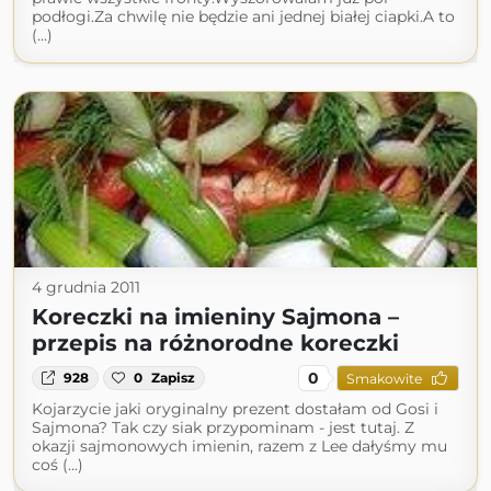
podłogi.Za chwilę nie będzie ani jednej białej ciapki.A to
(...)
4 grudnia 2011
Koreczki na imieniny Sajmona –
przepis na różnorodne koreczki
0
928
0
Zapisz
Smakowite
Kojarzycie jaki oryginalny prezent dostałam od Gosi i
Sajmona? Tak czy siak przypominam - jest tutaj. Z
okazji sajmonowych imienin, razem z Lee dałyśmy mu
coś (...)