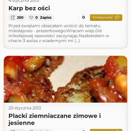
4 stycznia 2013
Karp bez ości
0
250
0
Zapisz
Smakowite
Przed świętami obiecałam wrócić do tematu
mikołajowo - prezentowego.Wracam więc.Od
mikołajowej opowieści zaczynając.Nazbierałam w
chacie 3 awiza z wiadomymi mi (...)
20 stycznia 2012
Placki ziemniaczane zimowe i
jesienne