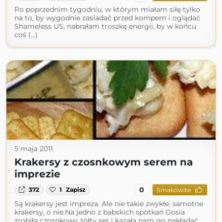
Po poprzednim tygodniu, w którym miałam siłę tylko
na to, by wygodnie zasiadać przed kompem i oglądać
Shameless US, nabrałam troszkę energii, by w końcu
coś (...)
5 maja 2011
Krakersy z czosnkowym serem na
imprezie
0
372
1
Zapisz
Smakowite
Są krakersy jest impreza. Ale nie takie zwykłe, samotne
krakersy, o nie.Na jedno z babskich spotkań Gosia
zrobiła czosnkowy żółty ser i kazała nam go nakładać