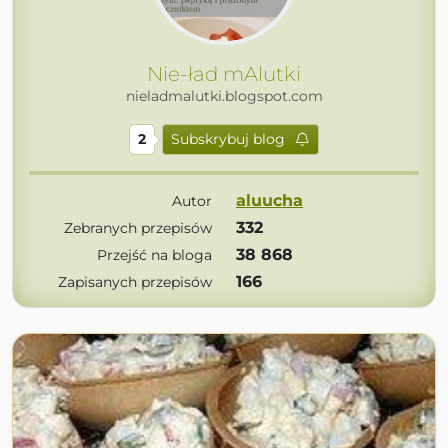
Nie-ład mAlutki
nieladmalutki.blogspot.com
2
Subskrybuj blog
aluucha
Autor
332
Zebranych przepisów
38 868
Przejść na bloga
166
Zapisanych przepisów