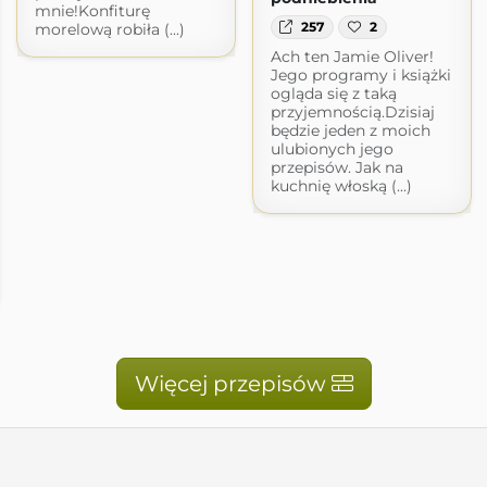
mnie!Konfiturę
257
2
morelową robiła (...)
Ach ten Jamie Oliver!
Jego programy i książki
ogląda się z taką
przyjemnością.Dzisiaj
będzie jeden z moich
ulubionych jego
przepisów. Jak na
kuchnię włoską (...)
Więcej przepisów