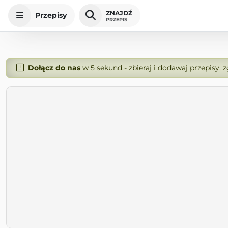
ZNAJDŹ
Przepisy
PRZEPIS
Dołącz do nas
w 5 sekund - zbieraj i dodawaj przepisy, 