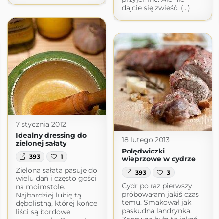
dajcie się zwieść. (...)
7 stycznia 2012
Idealny dressing do
18 lutego 2013
zielonej sałaty
Polędwiczki
393
1
wieprzowe w cydrze
Zielona sałata pasuje do
393
3
wielu dań i często gości
Cydr po raz pierwszy
na moimstole.
próbowałam jakiś czas
Najbardziej lubię tą
temu. Smakował jak
dębolistną, której końce
paskudna landrynka.
liści są bordowe
Zapewne była to jakaś