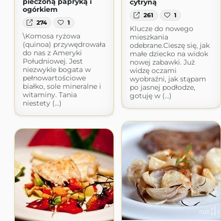
pieczoną papryką i
cytryną
ogórkiem
261
1
274
1
Klucze do nowego
\Komosa ryżowa
mieszkania
(quinoa) przywędrowała
odebrane.Cieszę się, jak
do nas z Ameryki
małe dziecko na widok
Południowej. Jest
nowej zabawki. Już
niezwykle bogata w
widzę oczami
pełnowartościowe
wyobraźni, jak stąpam
białko, sole mineralne i
po jasnej podłodze,
witaminy. Tania
gotuję w (...)
niestety (...)