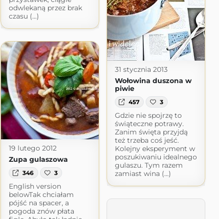
odwlekaną przez brak
czasu (...)
31 stycznia 2013
Wołowina duszona w
piwie
457
3
Gdzie nie spojrzę to
świąteczne potrawy.
Zanim święta przyjdą
też trzeba coś jeść.
19 lutego 2012
Kolejny eksperyment w
poszukiwaniu idealnego
Zupa gulaszowa
gulaszu. Tym razem
346
3
zamiast wina (...)
English version
belowTak chciałam
pójść na spacer, a
pogoda znów płata