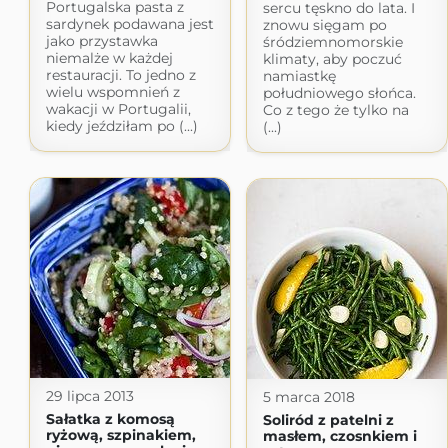
Portugalska pasta z
sercu tęskno do lata. I
sardynek podawana jest
znowu sięgam po
jako przystawka
śródziemnomorskie
niemalże w każdej
klimaty, aby poczuć
restauracji. To jedno z
namiastkę
wielu wspomnień z
południowego słońca.
wakacji w Portugalii,
Co z tego że tylko na
kiedy jeździłam po (...)
(...)
29 lipca 2013
5 marca 2018
Sałatka z komosą
Soliród z patelni z
ryżową, szpinakiem,
masłem, czosnkiem i