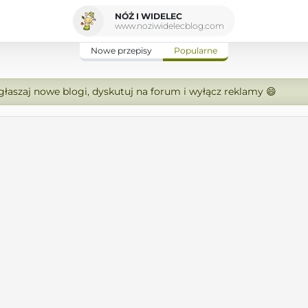
NÓŻ I WIDELEC
www.noziwidelecblog.com
Nowe przepisy
Popularne
zgłaszaj nowe blogi, dyskutuj na forum i wyłącz reklamy 😄