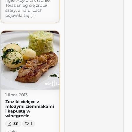
figle. Abyło tak ładnie.
Teraz śnieg się zrobił
szary, a na ulicach
pojawiła się (...)
1 lipca 2013
Zraziki cielęce z
młodymi ziemniakami
i kapustą w
winegrecie
311
1
Lubię