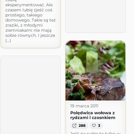
eksperymentować. Ale
czasem lubię zjeść coś
prostego, takiego
domowego. Takie są też
zraziki, z młodymi
ziemniakami nie mają
sobie równych. I jeszcze
(...)
19 marca 2011
Polędwica wołowa z
rydzami i czosnkiem
288
3
Jeśli na rydze to tylko w