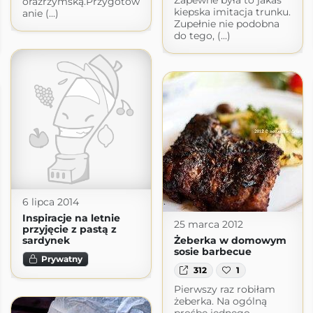
orazrzymską.Przygotow
kiepska imitacja trunku.
anie (...)
Zupełnie nie podobna
do tego, (...)
6 lipca 2014
Inspiracje na letnie
25 marca 2012
przyjęcie z pastą z
sardynek
Żeberka w domowym
sosie barbecue
Prywatny
312
1
Pierwszy raz robiłam
żeberka. Na ogólną