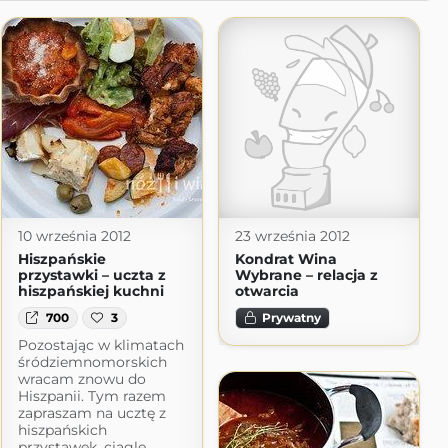
10 września 2012
23 września 2012
Hiszpańskie
Kondrat Wina
przystawki – uczta z
Wybrane – relacja z
hiszpańskiej kuchni
otwarcia
700
3
Prywatny
Pozostając w klimatach
śródziemnomorskich
wracam znowu do
Hiszpanii. Tym razem
zapraszam na ucztę z
hiszpańskich
przystawek, ciągle