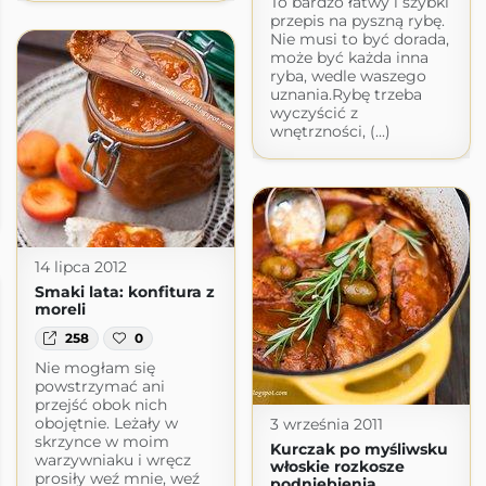
To bardzo łatwy i szybki
przepis na pyszną rybę.
Nie musi to być dorada,
może być każda inna
ryba, wedle waszego
uznania.Rybę trzeba
wyczyścić z
wnętrzności, (...)
14 lipca 2012
Smaki lata: konfitura z
moreli
258
0
Nie mogłam się
powstrzymać ani
przejść obok nich
obojętnie. Leżały w
3 września 2011
skrzynce w moim
Kurczak po myśliwsku
warzywniaku i wręcz
włoskie rozkosze
prosiły weź mnie, weź
podniebienia