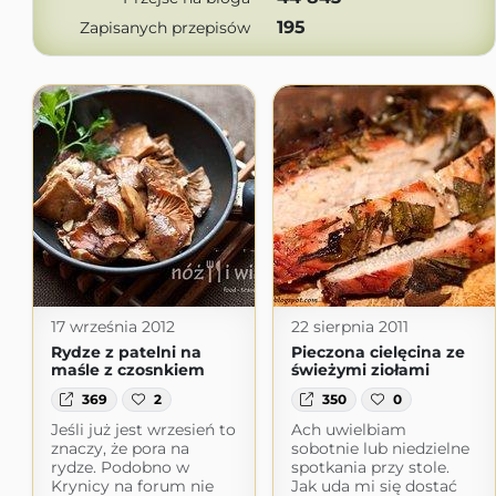
195
Zapisanych przepisów
17 września 2012
22 sierpnia 2011
Rydze z patelni na
Pieczona cielęcina ze
maśle z czosnkiem
świeżymi ziołami
369
2
350
0
Jeśli już jest wrzesień to
Ach uwielbiam
znaczy, że pora na
sobotnie lub niedzielne
rydze. Podobno w
spotkania przy stole.
Krynicy na forum nie
Jak uda mi się dostać