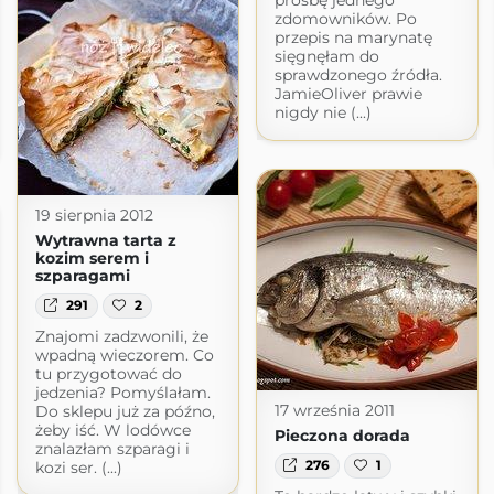
prośbę jednego
zdomowników. Po
przepis na marynatę
sięgnęłam do
sprawdzonego źródła.
JamieOliver prawie
nigdy nie (...)
19 sierpnia 2012
Wytrawna tarta z
kozim serem i
szparagami
291
2
Znajomi zadzwonili, że
wpadną wieczorem. Co
tu przygotować do
jedzenia? Pomyślałam.
17 września 2011
Do sklepu już za późno,
żeby iść. W lodówce
Pieczona dorada
znalazłam szparagi i
276
1
kozi ser. (...)