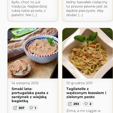
było, choć to już
ładny kawałek cielęciny
tradycja. Najbardziej
to prawie pewne jest że
lubię takie proste, z
będzie pieczyste. Aby
patelni. Nie (...)
dodać (...)
14 sierpnia 2012
10 grudnia 2011
Smaki lata:
Tagliatelle z
portugalska pasta z
wędzonym łososiem i
sardynek z wiejską
zielonym pesto
bagietką
293
2
307
1
Zima, a mi ciągle w