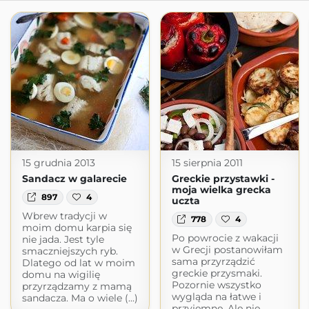
15 grudnia 2013
15 sierpnia 2011
Sandacz w galarecie
Greckie przystawki -
moja wielka grecka
897
4
uczta
Wbrew tradycji w
778
4
moim domu karpia się
Po powrocie z wakacji
nie jada. Jest tyle
w Grecji postanowiłam
smaczniejszych ryb.
sama przyrządzić
Dlatego od lat w moim
greckie przysmaki.
domu na wigilię
Pozornie wszystko
przyrządzamy z mamą
wygląda na łatwe i
sandacza. Ma o wiele (...)
przyjemne. Ale nie