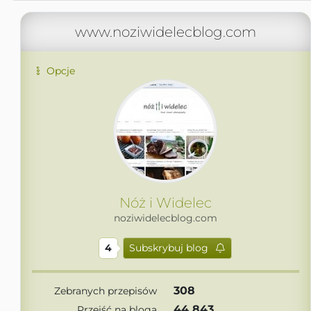
www.noziwidelecblog.com
Opcje
Nóż i Widelec
noziwidelecblog.com
4
Subskrybuj blog
308
Zebranych przepisów
44 843
Przejść na bloga