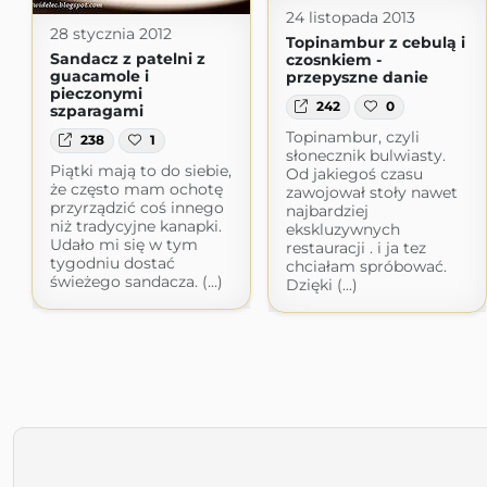
24 listopada 2013
28 stycznia 2012
Topinambur z cebulą i
Sandacz z patelni z
czosnkiem -
guacamole i
przepyszne danie
pieczonymi
242
0
szparagami
Topinambur, czyli
238
1
słonecznik bulwiasty.
Piątki mają to do siebie,
Od jakiegoś czasu
że często mam ochotę
zawojował stoły nawet
przyrządzić coś innego
najbardziej
niż tradycyjne kanapki.
ekskluzywnych
Udało mi się w tym
restauracji . i ja tez
tygodniu dostać
chciałam spróbować.
świeżego sandacza. (...)
Dzięki (...)