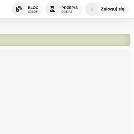
BLOG
PRZEPIS
Zaloguj się
ZGŁOŚ
DODAJ