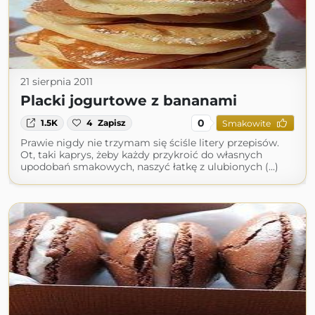
21 sierpnia 2011
Placki jogurtowe z bananami
0
1.5K
4
Zapisz
Smakowite
Prawie nigdy nie trzymam się ściśle litery przepisów.
Ot, taki kaprys, żeby każdy przykroić do własnych
upodobań smakowych, naszyć łatkę z ulubionych (...)