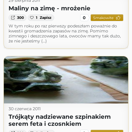
29 sierpnia 2011
Maliny na zimę - mrożenie
0
300
1
Zapisz
Smakowite
W tym roku po raz pierwszy podeszłam poważnie do
kwestii gromadzenia zapasów na zimę. Pomimo
zimnego i deszczowego lata, owoców mamy tak dużo,
że nie jesteśmy (...)
30 czerwca 2011
Trójkąty nadziewane szpinakiem
serem feta i czosnkiem