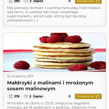
0
280
2
Zapisz
Smakowite
Mój pierwszy kontakt z kuchnią francuską miał miejsce
lata temu, w wielkiej hali nowo otwartego
supermarketu, wśród ludzi, którzy byli bardziej
zainteresowani (...)
12 września 2011
Małdrzyki z malinami i mrożonym
sosem malinowym
0
278
2
Zapisz
Smakowite
Wróciłam do domu o 23:03, zmęczona (łagodnie
mówiąc), po 16 godzinach w podróży. Zadziwia mnie