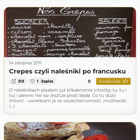
14 sierpnia 2011
Crepes czyli naleśniki po francusku
0
213
1
Zapisz
Smakowite
O naleśnikach pisałam już kilkakrotnie (choćby tu, tu i
tu) i pewno nie raz jeszcze pisać będę. Co tu dużo
mówić - uwielbiam je za wszechstronność, możliwość
(...)