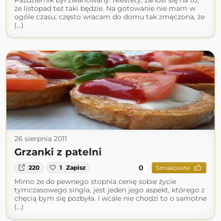
Październik był zwariowany. Niestety, zanosi się na to,
że listopad też taki będzie. Na gotowanie nie mam w
ogóle czasu; często wracam do domu tak zmęczona, że
(...)
26 sierpnia 2011
Grzanki z patelni
0
220
1
Zapisz
Smakowite
Mimo że do pewnego stopnia cenię sobie życie
tymczasowego singla, jest jeden jego aspekt, którego z
chęcią bym się pozbyła. I wcale nie chodzi to o samotne
(...)