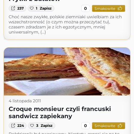
0
237
1
Zapisz
Smakowite
Choć nasze zwykłe, polskie ziemniaki uwielbiam za ich
wszechstronność (o czym można przeczytać tu),
czasem zdradzam je z ich egzotycznym, mniej
uniwersalnym, (...)
4 listopada 2011
Croque monsieur czyli francuski
sandwicz zapiekany
0
224
3
Zapisz
Smakowite