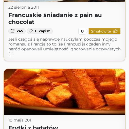
22 sierpnia 2011
Francuskie śniadanie z pain au
chocolat
0
245
1
Zapisz
Smakowite
Jeśli czegoś się naprawdę nauczyłam podczas mojego
romansu z Francją to to, że Francuzi jak żaden inny
naród opanowali umiejętność ignorowania oczywistych
(...)
18 maja 2011
Frytki z batatów