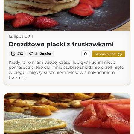
12 lipca 2011
Drożdżowe placki z truskawkami
0
213
2
Zapisz
Smakowite
Kiedy rano mam więcej czasu, lubię w kuchni nieco
pomarudzić. Nie dla mnie szybkie śniadanie przełknięte
w biegu, między suszeniem włosów a nakładaniem
tuszu (...)