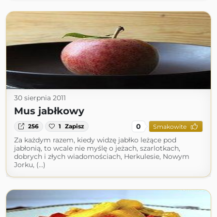
30 sierpnia 2011
Mus jabłkowy
0
256
1
Zapisz
Smakowite
Za każdym razem, kiedy widzę jabłko leżące pod
jabłonią, to wcale nie myślę o jeżach, szarlotkach,
dobrych i złych wiadomościach, Herkulesie, Nowym
Jorku, (...)