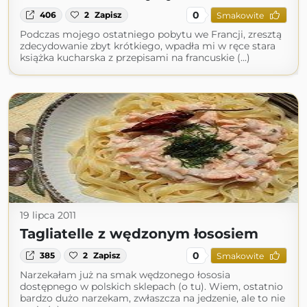
0
406
2
Zapisz
Smakowite
Podczas mojego ostatniego pobytu we Francji, zresztą
zdecydowanie zbyt krótkiego, wpadła mi w ręce stara
książka kucharska z przepisami na francuskie (...)
19 lipca 2011
Tagliatelle z wędzonym łososiem
0
385
2
Zapisz
Smakowite
Narzekałam już na smak wędzonego łososia
dostępnego w polskich sklepach (o tu). Wiem, ostatnio
bardzo dużo narzekam, zwłaszcza na jedzenie, ale to nie