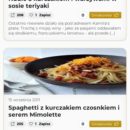
sosie teriyaki
0
208
1
Zapisz
Smakowite
Ostatnio niewiele działo się pod adresem Kamila's
plate. Trochę z mojej winy - jako że pasjami oddawałam
się słodkiemu, francuskiemu lenistwu - ale przede (...)
15 września 2011
Spaghetti z kurczakiem czosnkiem i
serem Mimolette
0
205
1
Zapisz
Smakowite