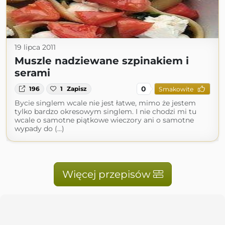
19 lipca 2011
Muszle nadziewane szpinakiem i
serami
0
196
1
Zapisz
Smakowite
Bycie singlem wcale nie jest łatwe, mimo że jestem
tylko bardzo okresowym singlem. I nie chodzi mi tu
wcale o samotne piątkowe wieczory ani o samotne
wypady do (...)
Więcej przepisów