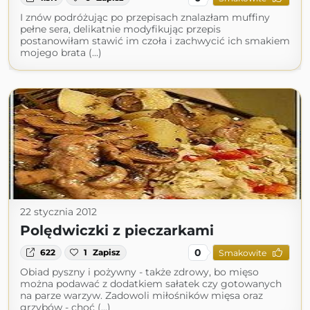
I znów podróżując po przepisach znalazłam muffiny
pełne sera, delikatnie modyfikując przepis
postanowiłam stawić im czoła i zachwycić ich smakiem
mojego brata (...)
22 stycznia 2012
Polędwiczki z pieczarkami
0
622
1
Zapisz
Smakowite
Obiad pyszny i pożywny - także zdrowy, bo mięso
można podawać z dodatkiem sałatek czy gotowanych
na parze warzyw. Zadowoli miłośników mięsa oraz
grzybów - choć (...)