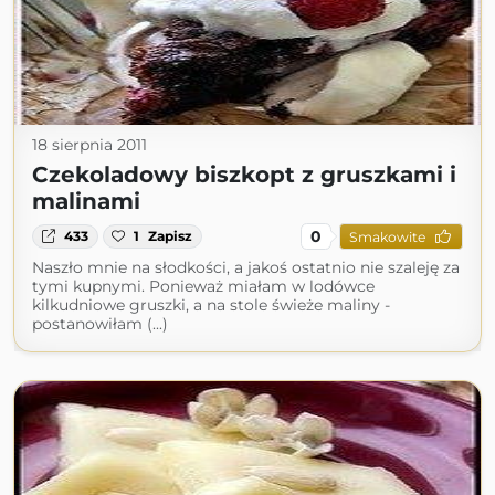
18 sierpnia 2011
Czekoladowy biszkopt z gruszkami i
malinami
0
433
1
Zapisz
Smakowite
Naszło mnie na słodkości, a jakoś ostatnio nie szaleję za
tymi kupnymi. Ponieważ miałam w lodówce
kilkudniowe gruszki, a na stole świeże maliny -
postanowiłam (...)