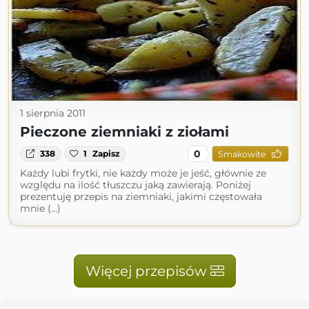
1 sierpnia 2011
Pieczone ziemniaki z ziołami
0
338
1
Zapisz
Smakowite
Każdy lubi frytki, nie każdy może je jeść, głównie ze
względu na ilość tłuszczu jaką zawierają. Poniżej
prezentuję przepis na ziemniaki, jakimi częstowała
mnie (...)
Więcej przepisów