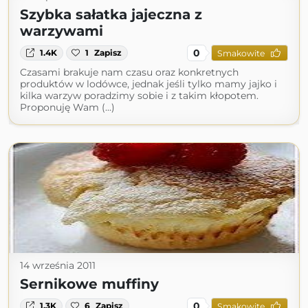
Szybka sałatka jajeczna z
warzywami
0
1.4K
1
Zapisz
Smakowite
Czasami brakuje nam czasu oraz konkretnych
produktów w lodówce, jednak jeśli tylko mamy jajko i
kilka warzyw poradzimy sobie i z takim kłopotem.
Proponuję Wam (...)
14 września 2011
Sernikowe muffiny
0
1.3K
6
Zapisz
Smakowite