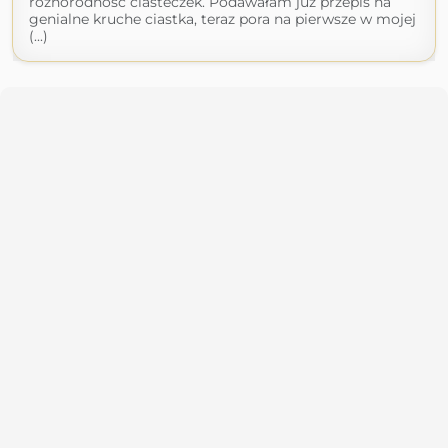
różnorodność ciasteczek. Podawałam już przepis na
genialne kruche ciastka, teraz pora na pierwsze w mojej
(...)