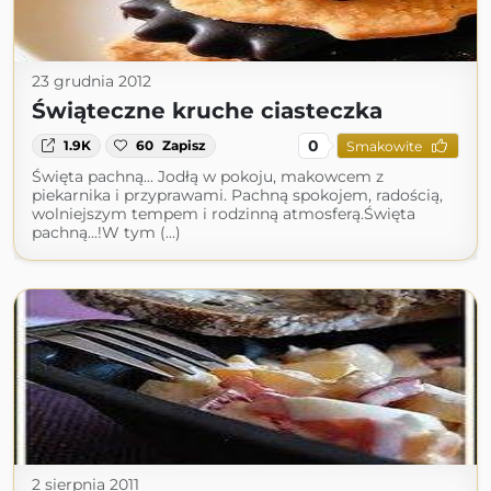
23 grudnia 2012
Świąteczne kruche ciasteczka
0
1.9K
60
Zapisz
Smakowite
Święta pachną... Jodłą w pokoju, makowcem z
piekarnika i przyprawami. Pachną spokojem, radością,
wolniejszym tempem i rodzinną atmosferą.Święta
pachną...!W tym (...)
2 sierpnia 2011