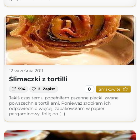
12 września 2011
Ślimaczki z tortilli
0
594
2
Zapisz
Smakowite
Jakiś czas temu popełniłam pszenne placki, zwane
powszechnie tortillami. Ponieważ zrobiłam ich
odpowiednio więcej, zapakowałam w papier
pergaminowy, folię do (...)