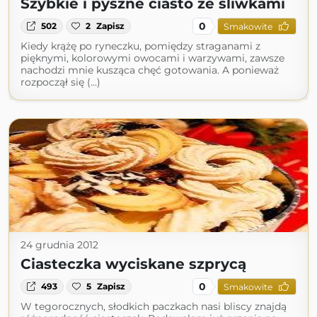
Szybkie i pyszne ciasto ze śliwkami
0
502
2
Zapisz
Smakowite
Kiedy krążę po ryneczku, pomiędzy straganami z
pięknymi, kolorowymi owocami i warzywami, zawsze
nachodzi mnie kusząca chęć gotowania. A ponieważ
rozpoczął się (...)
24 grudnia 2012
Ciasteczka wyciskane szprycą
0
493
5
Zapisz
Smakowite
W tegorocznych, słodkich paczkach nasi bliscy znajdą