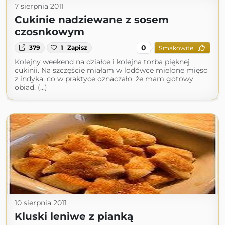
7 sierpnia 2011
Cukinie nadziewane z sosem
czosnkowym
0
379
1
Zapisz
Smakowite
Kolejny weekend na działce i kolejna torba pięknej
cukinii. Na szczęście miałam w lodówce mielone mięso
z indyka, co w praktyce oznaczało, że mam gotowy
obiad. (...)
10 sierpnia 2011
Kluski leniwe z pianką