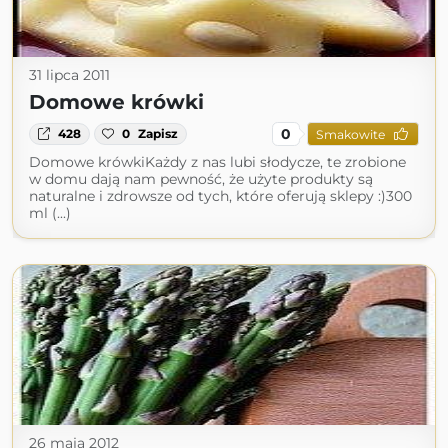
31 lipca 2011
Domowe krówki
0
428
0
Zapisz
Smakowite
Domowe krówkiKażdy z nas lubi słodycze, te zrobione
w domu dają nam pewność, że użyte produkty są
naturalne i zdrowsze od tych, które oferują sklepy :)300
ml (...)
26 maja 2012