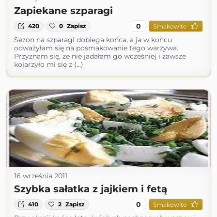
Zapiekane szparagi
0
420
0
Zapisz
Smakowite
Sezon na szparagi dobiega końca, a ja w końcu
odważyłam się na posmakowanie tego warzywa.
Przyznam się, że nie jadałam go wcześniej i zawsze
kojarzyło mi się z (...)
16 września 2011
Szybka sałatka z jajkiem i fetą
0
410
2
Zapisz
Smakowite