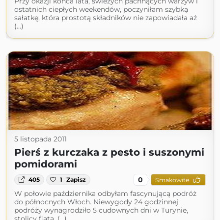
Przy okazji końca lata, świeżych pachnących warzyw i
ostatnich ciepłych weekendów, poczyniłam szybką
sałatkę, która prostotą składników nie zapowiadała aż
(...)
5 listopada 2011
Pierś z kurczaka z pesto i suszonymi
pomidorami
0
405
1
Zapisz
Smakowite
W połowie października odbyłam fascynującą podróż
do północnych Włoch. Niewygody 24 godzinnej
podróży wynagrodziło 5 cudownych dni w Turynie,
stolicy fiata, (...)