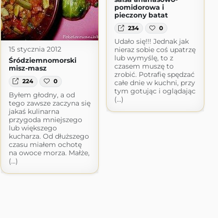
pomidorowa i
pieczony batat
234
0
Udało się!!! Jednak jak
15 stycznia 2012
nieraz sobie coś upatrzę
lub wymyślę, to z
Śródziemnomorski
czasem muszę to
misz-masz
zrobić. Potrafię spędzać
224
0
całe dnie w kuchni, przy
tym gotując i oglądając
Byłem głodny, a od
(...)
tego zawsze zaczyna się
jakaś kulinarna
przygoda mniejszego
lub większego
kucharza. Od dłuższego
czasu miałem ochotę
na owoce morza. Małże,
(...)