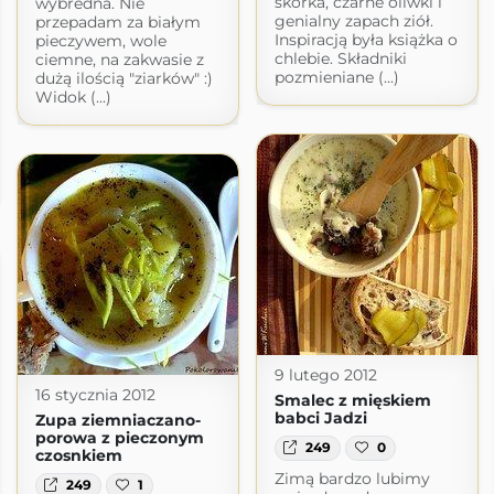
skórka, czarne oliwki i
wybredna. Nie
genialny zapach ziół.
przepadam za białym
Inspiracją była książka o
pieczywem, wole
chlebie. Składniki
ciemne, na zakwasie z
pozmieniane (...)
dużą ilością "ziarków" :)
Widok (...)
9 lutego 2012
16 stycznia 2012
Smalec z mięskiem
babci Jadzi
Zupa ziemniaczano-
porowa z pieczonym
249
0
czosnkiem
Zimą bardzo lubimy
249
1