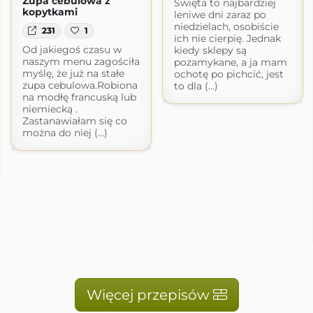
Zupa cebulowa z
Święta to najbardziej
kopytkami
leniwe dni zaraz po
niedzielach, osobiście
231
1
ich nie cierpię. Jednak
Od jakiegoś czasu w
kiedy sklepy są
naszym menu zagościła
pozamykane, a ja mam
myślę, że już na stałe
ochotę po pichcić, jest
zupa cebulowa.Robiona
to dla (...)
na modłę francuską lub
niemiecką .
Zastanawiałam się co
można do niej (...)
Więcej przepisów