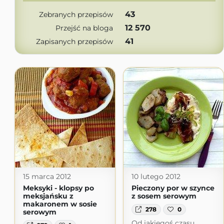
43
Zebranych przepisów
12 570
Przejść na bloga
41
Zapisanych przepisów
15 marca 2012
10 lutego 2012
Meksyki - klopsy po
Pieczony por w szynce
meksjańsku z
z sosem serowym
makaronem w sosie
278
0
serowym
Od jakiegoś czasu