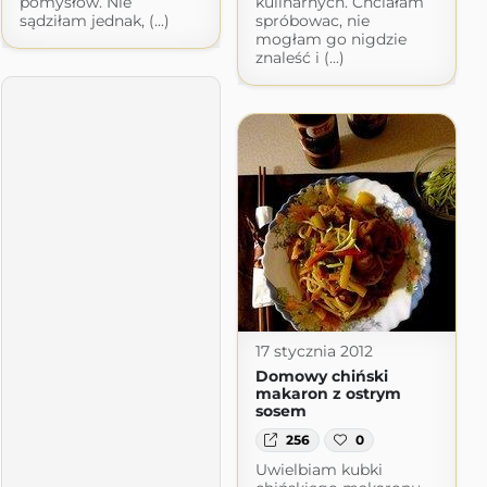
pomysłów. Nie
kulinarnych. Chciałam
sądziłam jednak, (...)
spróbowac, nie
mogłam go nigdzie
znaleść i (...)
17 stycznia 2012
Domowy chiński
makaron z ostrym
sosem
256
0
Uwielbiam kubki