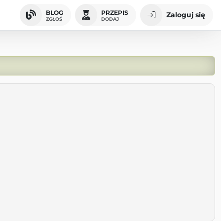
BLOG
PRZEPIS
Zaloguj się
ZGŁOŚ
DODAJ