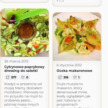
z (...)
26 marca 2012
6 stycznia 2012
Cytrynowo-paprykowy
dressing do sałatki
Oczka makaronowe
377
0
318
1
Kiedyś w prezencie od
Duże muszle to
mojej Mamy dostałam
makaron, który
moździerz. Pierwsze co
denerwował mnie,
mi przyszło na myśl to
kiedy oglądałam jak
zrobienie pesto...
jest robiony w
później masa innych
programach