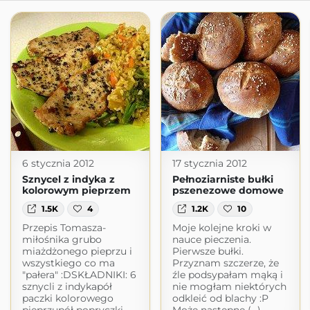
6 stycznia 2012
17 stycznia 2012
Sznycel z indyka z
Pełnoziarniste bułki
kolorowym pieprzem
pszenezowe domowe
1.5K
4
1.2K
10
Przepis Tomasza-
Moje kolejne kroki w
miłośnika grubo
nauce pieczenia.
miażdżonego pieprzu i
Pierwsze bułki.
wszystkiego co ma
Przyznam szczerze, że
"pałera" :DSKŁADNIKI: 6
źle podsypałam mąką i
sznycli z indykapół
nie mogłam niektórych
paczki kolorowego
odkleić od blachy :P