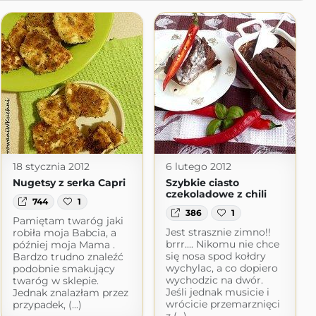
18 stycznia 2012
6 lutego 2012
Nugetsy z serka Capri
Szybkie ciasto
czekoladowe z chili
744
1
386
1
Pamiętam twaróg jaki
Jest strasznie zimno!!
robiła moja Babcia, a
brrr.... Nikomu nie chce
później moja Mama .
się nosa spod kołdry
Bardzo trudno znaleźć
wychylac, a co dopiero
podobnie smakujący
wychodzic na dwór.
twaróg w sklepie.
Jeśli jednak musicie i
Jednak znalazłam przez
wrócicie przemarznięci
przypadek, (...)