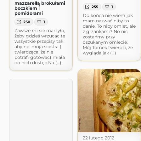
mazzarellą brokułami
255
1
boczkiem i
pomidorami
Do końca nie wiem jak
mam nazwać niby to
250
1
danie. To niby omlet, ale
Zawsze mi się marzyło,
z grzankami? No nic
żeby gdzieś wrzucac te
zostańmy przy
wszystkie przepisy tak
oszukanym omlecie.
aby np. moja siostra (
Mój Tomek twierdzi, że
twierdząca, że nie
wygląda jak (...)
potrafi gotować) miała
do nich dostęp.Na (...)
22 lutego 2012