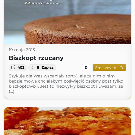
19 maja 2013
Biszkopt rzucany
0
402
6
Zapisz
Smakowite
Szykuję dla Was wspaniały tort:-), ale za nim o nim
będzie mowa chciałabym poświęcić osobny post tylko
biszkoptowi:-). Jest to niezwykły biszkopt i uważam, że
(...)