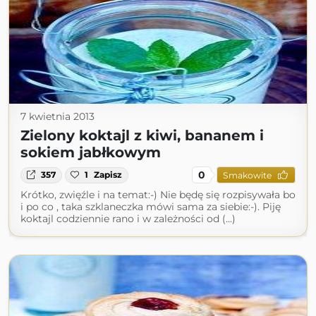
7 kwietnia 2013
Zielony koktajl z kiwi, bananem i
sokiem jabłkowym
0
357
1
Zapisz
Smakowite
Krótko, zwięźle i na temat:-) Nie będę się rozpisywała bo
i po co , taka szklaneczka mówi sama za siebie:-). Piję
koktajl codziennie rano i w zależności od (...)