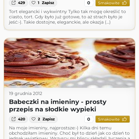
0
429
1
Zapisz
Smakowite
Tort elegancki i wykwintny Tylko tak mogę określić to
ciasto, tort. Gdy było już gotowe, to aż strach było je
jeść:-). Takie dostojne, eleganckie, ale okazja (...)
19 grudnia 2012
Babeczki na imieniny - prosty
przepis na słodkie wypieki
0
420
2
Zapisz
Smakowite
Na moje imieniny, najprostsze:-) Kilka dni temu
obchodziłam imieniny. Choć był to dzień jak co dzień to
jednak wyjątkowy. Wszyscy mi bliscy składali życzenia a