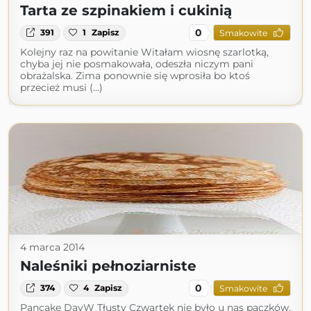
Tarta ze szpinakiem i cukinią
0
391
1
Zapisz
Smakowite
Kolejny raz na powitanie Witałam wiosnę szarlotką,
chyba jej nie posmakowała, odeszła niczym pani
obrażalska. Zima ponownie się wprosiła bo ktoś
przecież musi (...)
4 marca 2014
Naleśniki pełnoziarniste
0
374
4
Zapisz
Smakowite
Pancake DayW Tłusty Czwartek nie było u nas pączków,