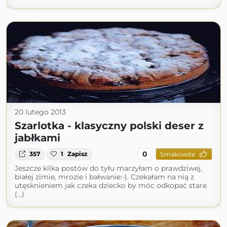
20 lutego 2013
Szarlotka - klasyczny polski deser z
jabłkami
0
357
1
Zapisz
Smakowite
Jeszcze kilka postów do tyłu marzyłam o prawdziwej,
białej zimie, mrozie i bałwanie:-). Czekałam na nią z
utęsknieniem jak czeka dziecko by móc odkopać stare
(...)