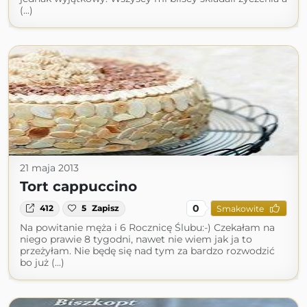
(...)
21 maja 2013
Tort cappuccino
0
412
5
Zapisz
Smakowite
Na powitanie męża i 6 Rocznicę Ślubu:-) Czekałam na
niego prawie 8 tygodni, nawet nie wiem jak ja to
przeżyłam. Nie będę się nad tym za bardzo rozwodzić
bo już (...)