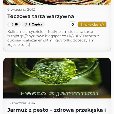
6 września 2012
Teczowa tarta warzywna
0
1K
1
Zapisz
Smakowite
Kulinarne arcydzielo:-) Natknelam sie na ta tarte
tutajhttp://anyzkowo.blogspot.co.uk/2012/08/tarta-z-
cukinia-i-bakazanem.htmli gdy tylko zobaczylam
zdjecie to (...)
13 stycznia 2014
Jarmuż z pesto – zdrowa przekąska i