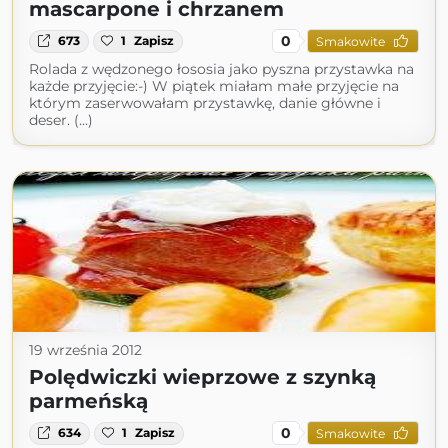
mascarpone i chrzanem
0
673
1
Zapisz
Smakowite
Rolada z wędzonego łososia jako pyszna przystawka na
każde przyjęcie:-) W piątek miałam małe przyjęcie na
którym zaserwowałam przystawkę, danie główne i
deser. (...)
19 września 2012
Polędwiczki wieprzowe z szynką
parmeńską
0
634
1
Zapisz
Smakowite