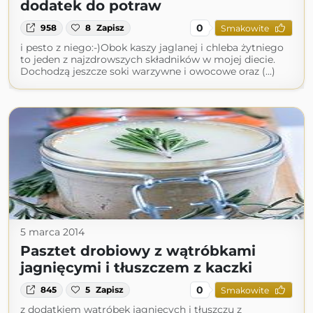
dodatek do potraw
0
958
8
Zapisz
Smakowite
i pesto z niego:-)Obok kaszy jaglanej i chleba żytniego
to jeden z najzdrowszych składników w mojej diecie.
Dochodzą jeszcze soki warzywne i owocowe oraz (...)
5 marca 2014
Pasztet drobiowy z wątróbkami
jagnięcymi i tłuszczem z kaczki
0
845
5
Zapisz
Smakowite
z dodatkiem wątróbek jagnięcych i tłuszczu z