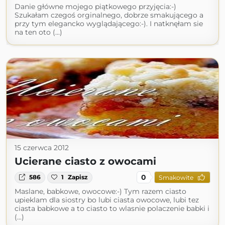
Danie główne mojego piątkowego przyjęcia:-)
Szukałam czegoś orginalnego, dobrze smakującego a
przy tym elegancko wyglądającego:-). I natknęłam sie
na ten oto (...)
15 czerwca 2012
Ucierane ciasto z owocami
0
586
1
Zapisz
Smakowite
Maslane, babkowe, owocowe:-) Tym razem ciasto
upieklam dla siostry bo lubi ciasta owocowe, lubi tez
ciasta babkowe a to ciasto to wlasnie polaczenie babki i
(...)