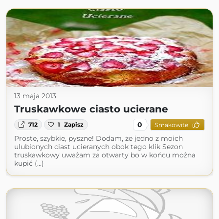
13 maja 2013
Truskawkowe ciasto ucierane
0
712
1
Zapisz
Smakowite
Proste, szybkie, pyszne! Dodam, że jedno z moich
ulubionych ciast ucieranych obok tego klik Sezon
truskawkowy uważam za otwarty bo w końcu można
kupić (...)