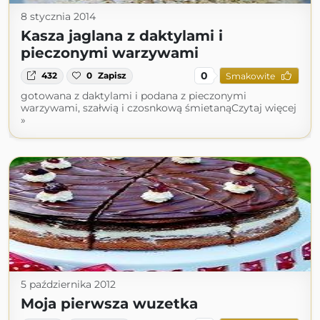
8 stycznia 2014
Kasza jaglana z daktylami i
pieczonymi warzywami
0
432
0
Zapisz
Smakowite
gotowana z daktylami i podana z pieczonymi
warzywami, szałwią i czosnkową śmietanąCzytaj więcej
»
5 października 2012
Moja pierwsza wuzetka