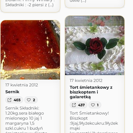
dwie (...)
Składniki : -2 piersi z (...)
17 kwietnia 2012
17 kwietnia 2012
Tort śmietankowy z
Sernik
biszkoptem i
galaretką
403
2
437
1
Sernik Składniki:
1.20kg.sera białego
Tort Śmietankowy!
mielonego 10 jaj 1
Biszkopt
margaryna 1,5
:9jaj,9łyżekcukru.9łyżek
szkl.cukru 1 budyń
mąki