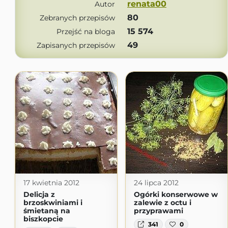
renata00
Autor
80
Zebranych przepisów
15 574
Przejść na bloga
49
Zapisanych przepisów
17 kwietnia 2012
24 lipca 2012
Delicja z
Ogórki konserwowe w
brzoskwiniami i
zalewie z octu i
śmietaną na
przyprawami
biszkopcie
341
0