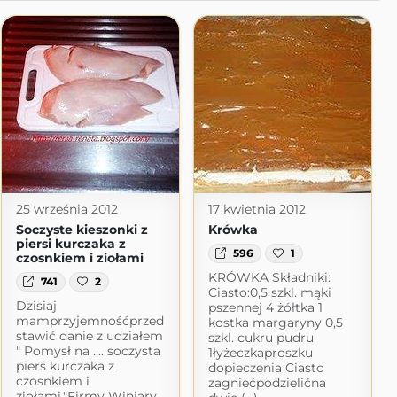
25 września 2012
17 kwietnia 2012
Soczyste kieszonki z
Krówka
piersi kurczaka z
596
1
czosnkiem i ziołami
KRÓWKA Składniki:
741
2
Ciasto:0,5 szkl. mąki
Dzisiaj
pszennej 4 żółtka 1
mamprzyjemnośćprzed
kostka margaryny 0,5
stawić danie z udziałem
szkl. cukru pudru
" Pomysł na .... soczysta
1łyżeczkaproszku
pierś kurczaka z
dopieczenia Ciasto
czosnkiem i
zagniećpodzielićna
ziołami."Firmy Winiary .