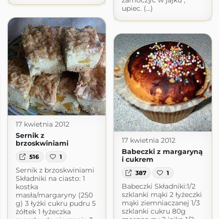
zamoczyć w jajku ,
upiec. (...)
17 kwietnia 2012
Sernik z
17 kwietnia 2012
brzoskwiniami
Babeczki z margaryną
516
1
i cukrem
Sernik z brzoskwiniami
387
1
Składniki na ciasto: 1
Babeczki Składniki:1/2
kostka
szklanki mąki 2 łyżeczki
masła/margaryny (250
mąki ziemniaczanej 1/3
g) 3 łyżki cukru pudru 5
szklanki cukru 80g
żółtek 1 łyżeczka