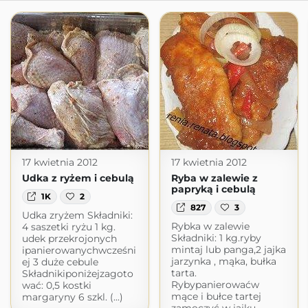
17 kwietnia 2012
17 kwietnia 2012
Udka z ryżem i cebulą
Ryba w zalewie z
papryką i cebulą
1K
2
827
3
Udka zryżem Składniki:
Rybka w zalewie
4 saszetki ryżu 1 kg.
Składniki: 1 kg.ryby
udek przekrojonych
mintaj lub panga,2 jajka
ipanierowanychwcześni
jarzynka , mąka, bułka
ej 3 duże cebule
tarta.
Składnikiponiżejzagoto
Rybypanierowaćw
wać: 0,5 kostki
mące i bułce tartej
margaryny 6 szkl. (...)