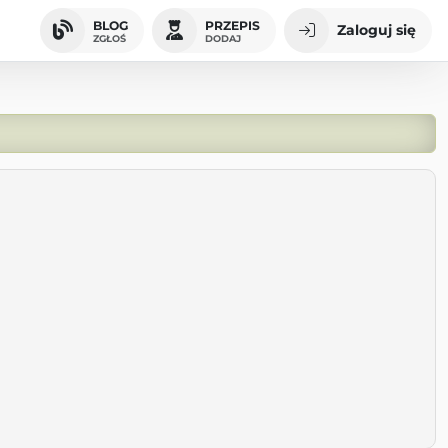
BLOG
PRZEPIS
Zaloguj się
ZGŁOŚ
DODAJ