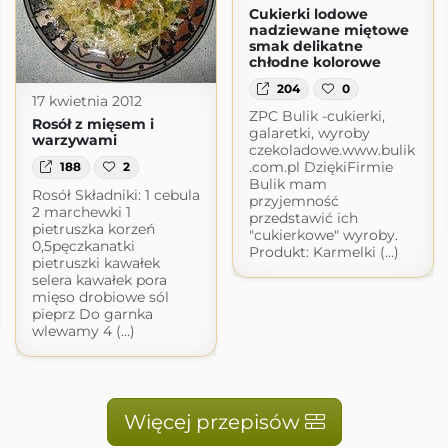
Cukierki lodowe
nadziewane miętowe
smak delikatne
chłodne kolorowe
204
0
17 kwietnia 2012
ZPC Bulik -cukierki,
Rosół z mięsem i
galaretki, wyroby
warzywami
czekoladowe.www.bulik
.com.pl DziękiFirmie
188
2
Bulik mam
Rosół Składniki: 1 cebula
przyjemność
2 marchewki 1
przedstawić ich
pietruszka korzeń
"cukierkowe" wyroby.
0,5pęczkanatki
Produkt: Karmelki (...)
pietruszki kawałek
selera kawałek pora
mięso drobiowe sól
pieprz Do garnka
wlewamy 4 (...)
Więcej przepisów