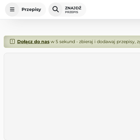
ZNAJDŹ
Przepisy
PRZEPIS
Dołącz do nas
w 5 sekund - zbieraj i dodawaj przepisy, 