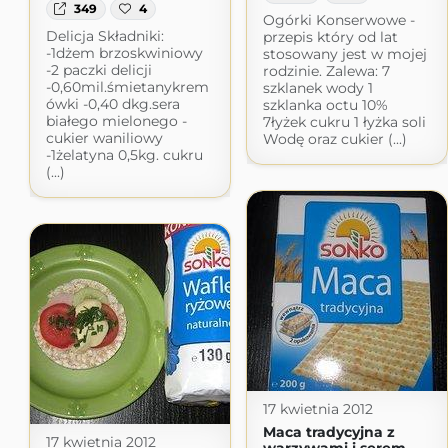
349
4
Ogórki Konserwowe -
Delicja Składniki:
przepis który od lat
-1dżem brzoskwiniowy
stosowany jest w mojej
-2 paczki delicji
rodzinie. Zalewa: 7
-0,60mil.śmietanykrem
szklanek wody 1
ówki -0,40 dkg.sera
szklanka octu 10%
białego mielonego -
7łyżek cukru 1 łyżka soli
cukier waniliowy
Wodę oraz cukier (...)
-1żelatyna 0,5kg. cukru
(...)
17 kwietnia 2012
Maca tradycyjna z
17 kwietnia 2012