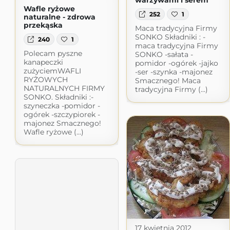
warzywami i serem
Wafle ryżowe
252
1
naturalne - zdrowa
przekąska
Maca tradycyjna Firmy
SONKO Składniki : -
240
1
maca tradycyjna Firmy
Polecam pyszne
SONKO -sałata -
kanapeczki
pomidor -ogórek -jajko
zużyciemWAFLI
-ser -szynka -majonez
RYŻOWYCH
Smacznego! Maca
NATURALNYCH FIRMY
tradycyjna Firmy (...)
SONKO. Składniki :-
szyneczka -pomidor -
ogórek -szczypiorek -
majonez Smacznego!
Wafle ryżowe (...)
17 kwietnia 2012