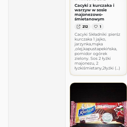
Cacyki z kurczaka i
warzyw w sosie
majonezowo-
śmietanowym
212
1
Cacyki Składniki :pierśz
kurczaka 1 jajko,
jarzynka,mąka
,olej,kapustapekińska,
pomidor ogórek
zielony. Sos 2 łyżki
majonezu, 2
łyzkiśmietany,2łyżki (...)