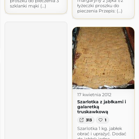
margaryny 2 jajka 1/2
proszku do pieczenia 3
łyżeczki proszku do
szklanki mąki (...)
pieczenia Przepis: (...)
17 kwietnia 2012
Szarlotka z jabłkami i
galaretką
truskawkową
313
1
Szarlotka 1 kg. jabłek
obrać i uprażyć. Dodać