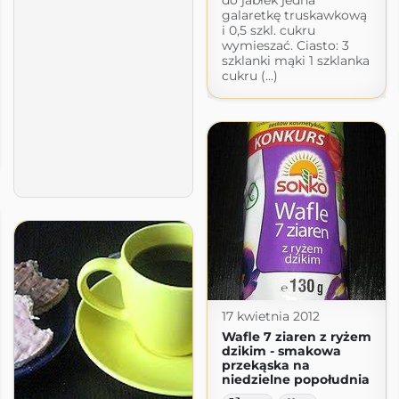
do jabłek jedna
galaretkę truskawkową
i 0,5 szkl. cukru
wymieszać. Ciasto: 3
szklanki mąki 1 szklanka
cukru (...)
17 kwietnia 2012
Wafle 7 ziaren z ryżem
dzikim - smakowa
przekąska na
niedzielne popołudnia