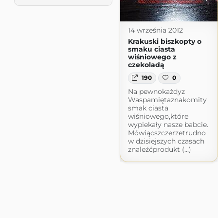
14 września 2012
Krakuski biszkopty o
smaku ciasta
wiśniowego z
czekoladą
190
0
Na pewnokażdyz
Waspamiętaznakomity
smak ciasta
wiśniowego,które
wypiekały nasze babcie.
Mówiącszczerzetrudno
w dzisiejszych czasach
znaleźćprodukt (...)