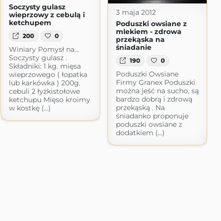
Soczysty gulasz
3 maja 2012
wieprzowy z cebulą i
ketchupem
Poduszki owsiane z
mlekiem - zdrowa
200
0
przekąska na
śniadanie
Winiary Pomysł na...
Soczysty gulasz .
190
0
Składniki: 1 kg. mięsa
Poduszki Owsiane
wieprzowego ( łopatka
Firmy Granex Poduszki
lub karkówka ) 200g.
można jeść na sucho, są
cebuli 2 łyżkistołowe
bardzo dobrą i zdrową
ketchupu Mięso kroimy
przekąską . Na
w kostkę (...)
śniadanko proponuje
poduszki owsiane z
dodatkiem (...)