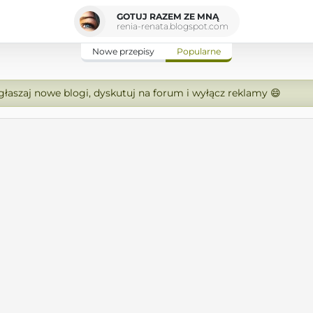
GOTUJ RAZEM ZE MNĄ
renia-renata.blogspot.com
Nowe przepisy
Popularne
zgłaszaj nowe blogi, dyskutuj na forum i wyłącz reklamy 😄