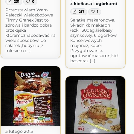
231
0
z kiełbasą i ogórkami
Przedstawiam Wam
217
1
Pałeczki wielozbożowe
Firmy Granex Jest to
Sałatka makaronowa.
zdrowa i bardzo dobra
Składniki: makaron
przekąska
łezki, 30dag.kiełbasy
któramożnapodawać na
szynkowej, 6 ogórków
wiele sposobów: do
konserwowych,
sałatek ,budyniu ,z
majonez, koper
mlekiem (...)
Przygotowanie:
ugotowaćmakaron,kieł
basęoraz (...)
3 lutego 2013