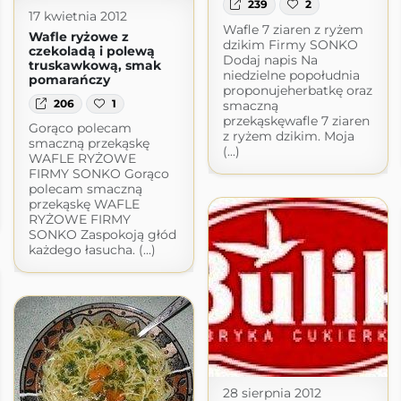
239
2
17 kwietnia 2012
Wafle 7 ziaren z ryżem
Wafle ryżowe z
dzikim Firmy SONKO
czekoladą i polewą
Dodaj napis Na
truskawkową, smak
niedzielne popołudnia
pomarańczy
proponujeherbatkę oraz
206
1
smaczną
przekąskęwafle 7 ziaren
Gorąco polecam
z ryżem dzikim. Moja
smaczną przekąskę
(...)
WAFLE RYŻOWE
FIRMY SONKO Gorąco
polecam smaczną
przekąskę WAFLE
RYŻOWE FIRMY
SONKO Zaspokoją głód
każdego łasucha. (...)
28 sierpnia 2012