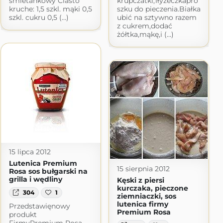
śmietankowy Ciasto
krupczatki,1łyżeczkapro
kruche: 1,5 szkl. mąki 0,5
szku do pieczenia.Białka
szkl. cukru 0,5 (...)
ubić na sztywno razem
z cukrem,dodać
żółtka,mąkę,i (...)
15 lipca 2012
Lutenica Premium
15 sierpnia 2012
Rosa sos bułgarski na
grilla i wędliny
Kęski z piersi
kurczaka, pieczone
304
1
ziemniaczki, sos
lutenica firmy
Przedstawięnowy
Premium Rosa
produkt