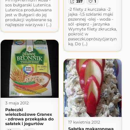
FirmyPremium Rosa -
257
1
sos bułgarski Lutenica.
-2 filety z kurczaka -2
Lutenica produkowana
jajka -1,5 szklanki mąki
jest w Bułgarii do jej
pszennej -olej - woda -
produkcji wybierane są
sól -pieprz - jarzynka
najlepsze warzywa i (...)
Wymyte filety zkruczka,
pokroić w
paseczki,oprószyćjarzyn
ką. Do (...)
3 maja 2012
Pałeczki
wielozbożowe Granex
- zdrowa przekąska do
17 kwietnia 2012
sałatek i jogurtów
Sałatka makaronowa