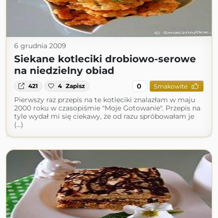
6 grudnia 2009
Siekane kotleciki drobiowo-serowe
na niedzielny obiad
0
421
4
Zapisz
Smakowite
Pierwszy raz przepis na te kotleciki znalazłam w maju
2000 roku w czasopiśmie "Moje Gotowanie". Przepis na
tyle wydał mi się ciekawy, że od razu spróbowałam je
(...)