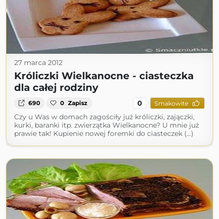
27 marca 2012
Króliczki Wielkanocne - ciasteczka
dla całej rodziny
0
690
0
Zapisz
Smakowite
Czy u Was w domach zagościły już króliczki, zajączki,
kurki, baranki itp. zwierzątka Wielkanocne? U mnie już
prawie tak! Kupienie nowej foremki do ciasteczek (...)