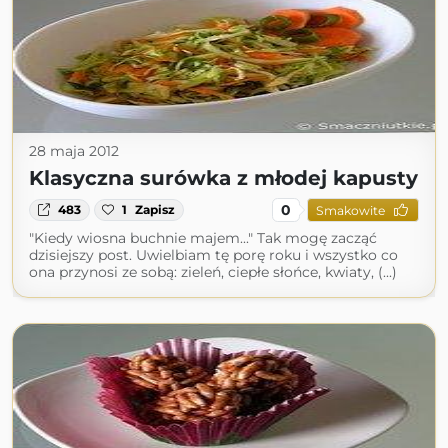
28 maja 2012
Klasyczna surówka z młodej kapusty
0
483
1
Zapisz
Smakowite
"Kiedy wiosna buchnie majem..." Tak mogę zacząć
dzisiejszy post. Uwielbiam tę porę roku i wszystko co
ona przynosi ze sobą: zieleń, ciepłe słońce, kwiaty, (...)