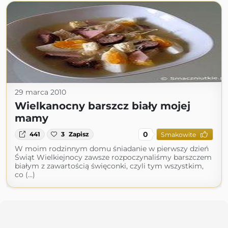
29 marca 2010
Wielkanocny barszcz biały mojej
mamy
0
441
3
Zapisz
Smakowite
W moim rodzinnym domu śniadanie w pierwszy dzień
Świąt Wielkiejnocy zawsze rozpoczynaliśmy barszczem
białym z zawartością święconki, czyli tym wszystkim,
co (...)