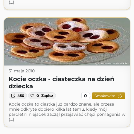
(...)
31 maja 2010
Kocie oczka - ciasteczka na dzień
dziecka
0
450
0
Zapisz
Smakowite
Kocie oczka to ciastka już bardzo znane, ale przeze
mnie odkryte dopiero kilka lat temu, kiedy mój
paroletni niejadek zaczął przejawiać chęci pomagania w
(...)