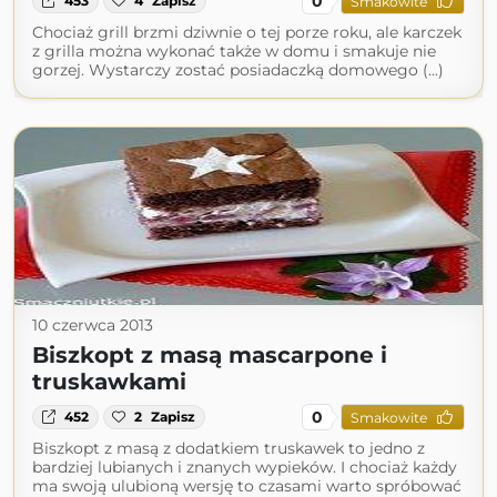
0
453
4
Zapisz
Smakowite
Chociaż grill brzmi dziwnie o tej porze roku, ale karczek
z grilla można wykonać także w domu i smakuje nie
gorzej. Wystarczy zostać posiadaczką domowego (...)
10 czerwca 2013
Biszkopt z masą mascarpone i
truskawkami
0
452
2
Zapisz
Smakowite
Biszkopt z masą z dodatkiem truskawek to jedno z
bardziej lubianych i znanych wypieków. I chociaż każdy
ma swoją ulubioną wersję to czasami warto spróbować