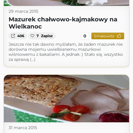
29 marca 2015
Mazurek chałwowo-kajmakowy na
Wielkanoc
0
406
7
Zapisz
Smakowite
Jeszcze nie tak dawno myślałam, że żaden mazurek nie
dorówna mojemu uwielbianemu mazurkowi
wiśniowemu z bakaliami. A jednak :) Stało się, wszystko
za sprawą (...)
31 marca 2015