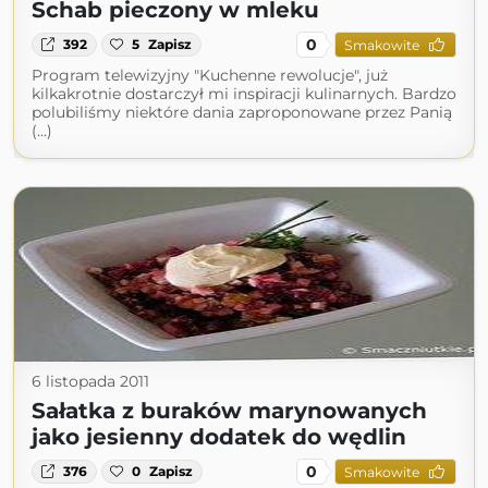
Schab pieczony w mleku
0
392
5
Zapisz
Smakowite
Program telewizyjny "Kuchenne rewolucje", już
kilkakrotnie dostarczył mi inspiracji kulinarnych. Bardzo
polubiliśmy niektóre dania zaproponowane przez Panią
(...)
6 listopada 2011
Sałatka z buraków marynowanych
jako jesienny dodatek do wędlin
0
376
0
Zapisz
Smakowite