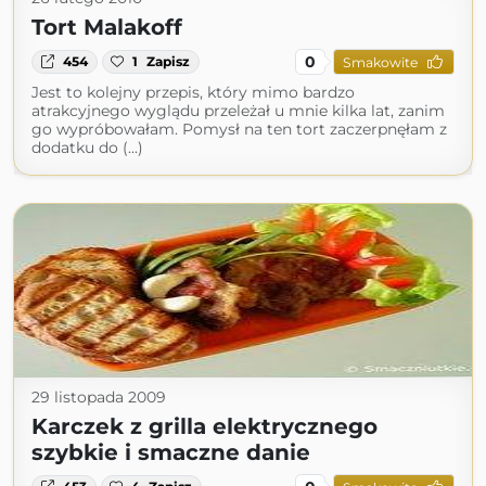
Tort Malakoff
0
454
1
Zapisz
Smakowite
Jest to kolejny przepis, który mimo bardzo
atrakcyjnego wyglądu przeleżał u mnie kilka lat, zanim
go wypróbowałam. Pomysł na ten tort zaczerpnęłam z
dodatku do (...)
29 listopada 2009
Karczek z grilla elektrycznego
szybkie i smaczne danie