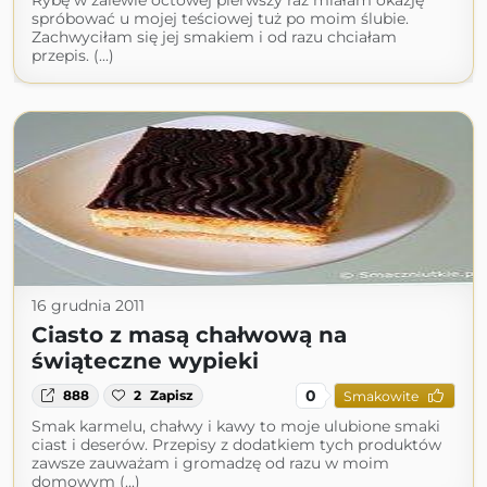
Rybę w zalewie octowej pierwszy raz miałam okazję
spróbować u mojej teściowej tuż po moim ślubie.
Zachwyciłam się jej smakiem i od razu chciałam
przepis. (...)
16 grudnia 2011
Ciasto z masą chałwową na
świąteczne wypieki
0
888
2
Zapisz
Smakowite
Smak karmelu, chałwy i kawy to moje ulubione smaki
ciast i deserów. Przepisy z dodatkiem tych produktów
zawsze zauważam i gromadzę od razu w moim
domowym (...)