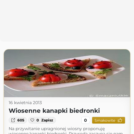
16 kwietnia 2013
Wiosenne kanapki biedronki
0
605
0
Zapisz
Smakowite
Na przywitanie upragnionej wiosny proponuję
wiosenne kanapki biedronki. Przyroda zaczyna się nam