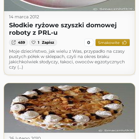
14 marca 2012
Słodkie ryżowe szyszki domowej
roboty z PRL-u
0
459
1
Zapisz
Smakowite
Moje dzieciństwo, jak wielu z Was, przypadło na czasy
pustych półek w sklepach, czyli na okres braku
jakichkolwiek słodyczy, łakoci, owoców egzotycznych
czy (...)
26 lutego 2010