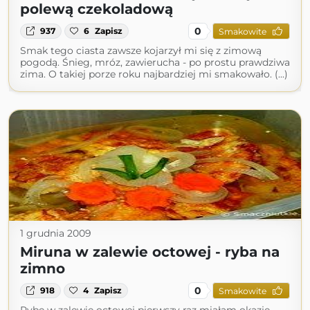
polewą czekoladową
0
937
6
Zapisz
Smakowite
Smak tego ciasta zawsze kojarzył mi się z zimową
pogodą. Śnieg, mróz, zawierucha - po prostu prawdziwa
zima. O takiej porze roku najbardziej mi smakowało. (...)
1 grudnia 2009
Miruna w zalewie octowej - ryba na
zimno
0
918
4
Zapisz
Smakowite