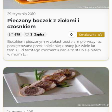
29 stycznia 2010
Pieczony boczek z ziołami i
czosnkiem
0
679
3
Zapisz
Smakowite
Boczkiem pieczonym w ziołach zostałam pierwszy raz
poczęstowana przez koleżankę z pracy już wiele lat
temu. Od tamtego momentu danie to stało się hitem
w moim (...)
14 grudnia 2011