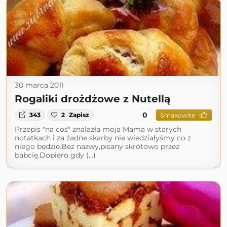
30 marca 2011
Rogaliki drożdżowe z Nutellą
0
343
2
Zapisz
Smakowite
Przepis "na coś" znalazła moja Mama w starych
notatkach i za żadne skarby nie wiedziałyśmy co z
niego będzie.Bez nazwy,pisany skrótowo przez
babcię.Dopiero gdy (...)