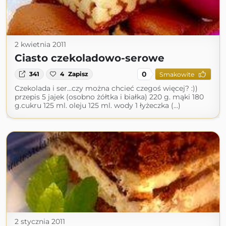
2 kwietnia 2011
Ciasto czekoladowo-serowe
0
341
4
Zapisz
Smakowite
Czekolada i ser...czy można chcieć czegoś więcej? :))
przepis 5 jajek (osobno żółtka i białka) 220 g. mąki 180
g.cukru 125 ml. oleju 125 ml. wody 1 łyżeczka (...)
2 stycznia 2011