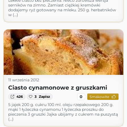
Lekkie ciasto bez pieczenia. Nieco zdrowsza wersja
serników na zimno. Zamiast ciężkiej kremówki
dodajemy ryż gotowany na mleku. 250 g. herbatników
w (...)
11 września 2012
Ciasto cynamonowe z gruszkami
0
426
3
Zapisz
Smakowite
5 jajek 200 g. cukru 100 ml. oleju rzepakowego 200 g.
mąki 1 łyżeczka cynamonu 1 łyżeczka proszku do
pieczenia 3 gruszki Jajka ubijamy z cukrem na puszystą
(...)