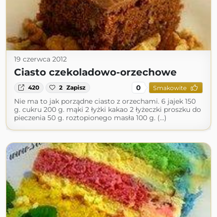
19 czerwca 2012
Ciasto czekoladowo-orzechowe
0
420
2
Zapisz
Smakowite
Nie ma to jak porządne ciasto z orzechami. 6 jajek 150
g. cukru 200 g. mąki 2 łyżki kakao 2 łyżeczki proszku do
pieczenia 50 g. roztopionego masła 100 g. (...)