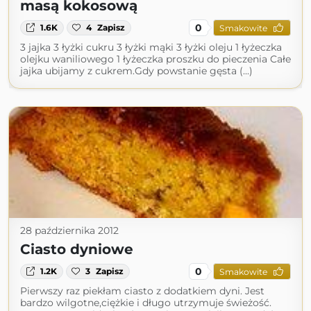
masą kokosową
0
1.6K
4
Zapisz
Smakowite
3 jajka 3 łyżki cukru 3 łyżki mąki 3 łyżki oleju 1 łyżeczka
olejku waniliowego 1 łyżeczka proszku do pieczenia Całe
jajka ubijamy z cukrem.Gdy powstanie gęsta (...)
28 października 2012
Ciasto dyniowe
0
1.2K
3
Zapisz
Smakowite
Pierwszy raz piekłam ciasto z dodatkiem dyni. Jest
bardzo wilgotne,ciężkie i długo utrzymuje świeżość.