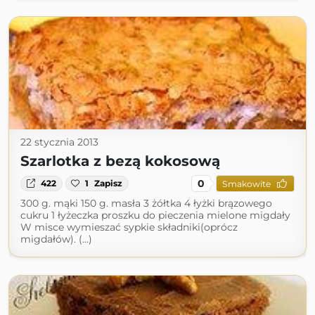
22 stycznia 2013
Szarlotka z bezą kokosową
0
422
1
Zapisz
Smakowite
300 g. mąki 150 g. masła 3 żółtka 4 łyżki brązowego
cukru 1 łyżeczka proszku do pieczenia mielone migdały
W misce wymieszać sypkie składniki(oprócz
migdałów). (...)