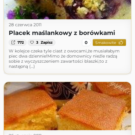
28 czerwca 2011
Placek maślankowy z borówkami
0
772
3
Zapisz
Smakowite
W kolejce czeka tyle ciast z owocami,że musiałabym
piec dwa dziennie!Mimo że domownicy nieźle radzą
sobie z wyczyszczeniem zawartości blaszki,to z
następną (...)