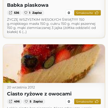
Babka piaskowa
0
536
1
Zapisz
Smakowite
ŻYCZĘ WSZYSTKIM WESOŁYCH ŚWIĄT!!!!! 150
g.miękkiego masła 150 g. cukru 150 g. mąki pszennej
150 g. mąki ziemniaczanej 3 jajka (żółtka oddzielić od
białek) 6 (...)
20 września 2012
Ciasto ryżowe z owocami
0
496
5
Zapisz
Smakowite