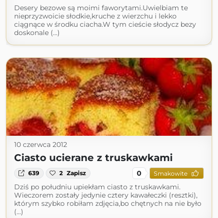
Desery bezowe są moimi faworytami.Uwielbiam te
nieprzyzwoicie słodkie,kruche z wierzchu i lekko
ciągnące w środku ciacha.W tym cieście słodycz bezy
doskonale (...)
10 czerwca 2012
Ciasto ucierane z truskawkami
0
639
2
Zapisz
Smakowite
Dziś po południu upiekłam ciasto z truskawkami.
Wieczorem zostały jedynie cztery kawałeczki (resztki),
którym szybko robiłam zdjęcia,bo chętnych na nie było
(...)