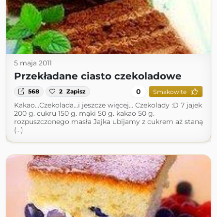
5 maja 2011
Przekładane ciasto czekoladowe
0
568
2
Zapisz
Smakowite
Kakao...Czekolada...i jeszcze więcej... Czekolady :D 7 jajek
200 g. cukru 150 g. mąki 50 g. kakao 50 g.
rozpuszczonego masła Jajka ubijamy z cukrem aż staną
(...)