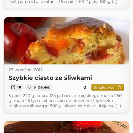
Jest po prostu idealne :) Przepis z KS 2 jajka 180 g (...)
27 września 2012
Szybkie ciasto ze śliwkami
0
1K
5
Zapisz
Smakowite
5 jajek 220 g. cukru 125 g. bardzo miękkiego masła 250
g. mąki 1,5 łyżeczki proszku do pieczenia 1 łyżeczka
olejku waniliowego 500 g. śliwek W misce ubijamy (...)