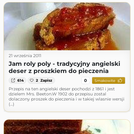
21 września 2011
Jam roly poly - tradycyjny angielski
deser z proszkiem do pieczenia
0
614
2
Zapisz
Smakowite
Przepis na ten angielski deser pochodzi z 1861 i jest
dzielem Mrs. Beeton.W 1902 do przepisu zostal
dolaczony proszek do pieczenia i w takiej wlasnie wersji
(...)