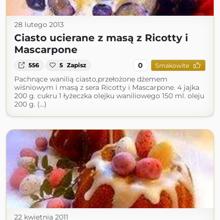
28 lutego 2013
Ciasto ucierane z masą z Ricotty i
Mascarpone
0
556
5
Zapisz
Smakowite
Pachnące wanilią ciasto,przełożone dżemem
wiśniowym i masą z sera Ricotty i Mascarpone. 4 jajka
200 g. cukru 1 łyżeczka olejku waniliowego 150 ml. oleju
200 g. (...)
22 kwietnia 2011