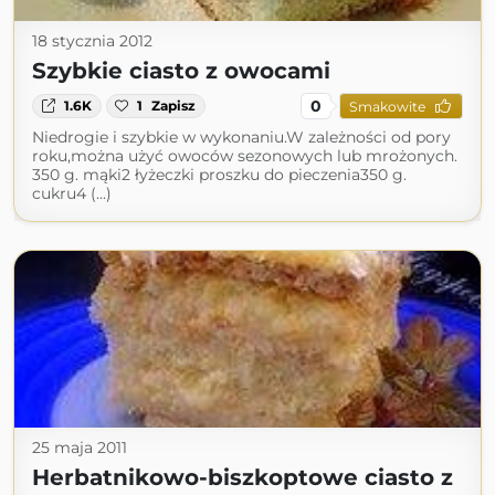
18 stycznia 2012
Szybkie ciasto z owocami
0
1.6K
1
Zapisz
Smakowite
Niedrogie i szybkie w wykonaniu.W zależności od pory
roku,można użyć owoców sezonowych lub mrożonych.
350 g. mąki2 łyżeczki proszku do pieczenia350 g.
cukru4 (...)
25 maja 2011
Herbatnikowo-biszkoptowe ciasto z