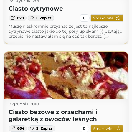
26 stycznia 2011
Ciasto cytrynowe
0
678
1
Zapisz
Smakowite
Muszę nieskromnie przyznać że jest to najlepsze
cytrynowe ciasto jakie do tej pory upiekłam :)) Czytając
przepis nie nastawiałam się na coś tak bardzo (...)
8 grudnia 2010
Ciasto bezowe z orzechami i
galaretką z owoców leśnych
0
664
2
Zapisz
Smakowite