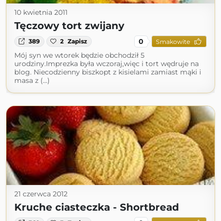
10 kwietnia 2011
Tęczowy tort zwijany
0
389
2
Zapisz
Smakowite
Mój syn we wtorek będzie obchodził 5
urodziny.Imprezka była wczoraj,więc i tort wędruje na
blog. Niecodzienny biszkopt z kisielami zamiast mąki i
masa z (...)
21 czerwca 2012
Kruche ciasteczka - Shortbread