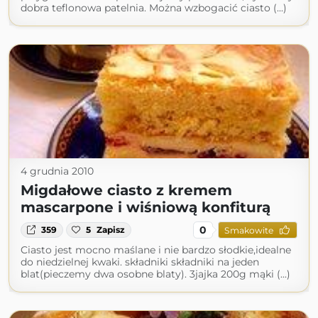
dobra teflonowa patelnia. Można wzbogacić ciasto (...)
4 grudnia 2010
Migdałowe ciasto z kremem
mascarpone i wiśniową konfiturą
0
359
5
Zapisz
Smakowite
Ciasto jest mocno maślane i nie bardzo słodkie,idealne
do niedzielnej kwaki. składniki składniki na jeden
blat(pieczemy dwa osobne blaty). 3jajka 200g mąki (...)