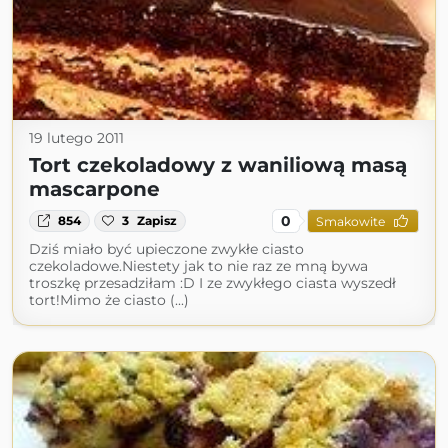
19 lutego 2011
Tort czekoladowy z waniliową masą
mascarpone
0
854
3
Zapisz
Smakowite
Dziś miało być upieczone zwykłe ciasto
czekoladowe.Niestety jak to nie raz ze mną bywa
troszkę przesadziłam :D I ze zwykłego ciasta wyszedł
tort!Mimo że ciasto (...)