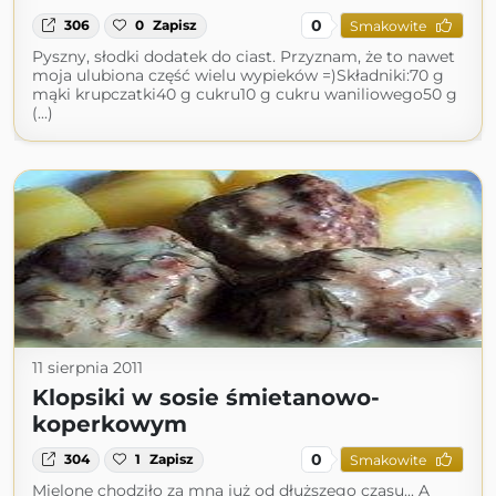
0
306
0
Zapisz
Smakowite
Pyszny, słodki dodatek do ciast. Przyznam, że to nawet
moja ulubiona część wielu wypieków =)Składniki:70 g
mąki krupczatki40 g cukru10 g cukru waniliowego50 g
(...)
11 sierpnia 2011
Klopsiki w sosie śmietanowo-
koperkowym
0
304
1
Zapisz
Smakowite
Mielone chodziło za mną już od dłuższego czasu... A