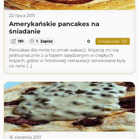
22 lipca 2011
Amerykańskie pancakes na
śniadanie
0
191
1
Zapisz
Smakowite
Pancakes dla mnie to smak wakacji. Kojarzą mi się
jednoznacznie z urlopem spędzanym w ciepłych
krajach, gdzie w hotelowej restauracji serwowane były
co rano (...)
16 sierpnia 2011