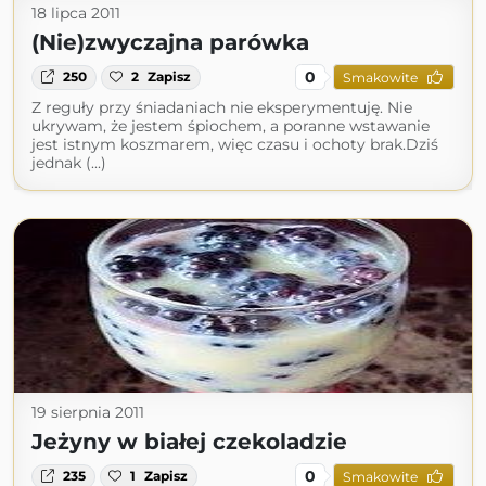
18 lipca 2011
(Nie)zwyczajna parówka
0
250
2
Zapisz
Smakowite
Z reguły przy śniadaniach nie eksperymentuję. Nie
ukrywam, że jestem śpiochem, a poranne wstawanie
jest istnym koszmarem, więc czasu i ochoty brak.Dziś
jednak (...)
19 sierpnia 2011
Jeżyny w białej czekoladzie
0
235
1
Zapisz
Smakowite