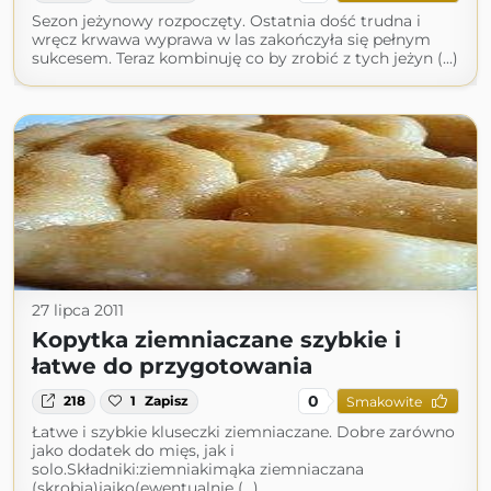
Sezon jeżynowy rozpoczęty. Ostatnia dość trudna i
wręcz krwawa wyprawa w las zakończyła się pełnym
sukcesem. Teraz kombinuję co by zrobić z tych jeżyn (...)
27 lipca 2011
Kopytka ziemniaczane szybkie i
łatwe do przygotowania
0
218
1
Zapisz
Smakowite
Łatwe i szybkie kluseczki ziemniaczane. Dobre zarówno
jako dodatek do mięs, jak i
solo.Składniki:ziemniakimąka ziemniaczana
(skrobia)jajko(ewentualnie (...)