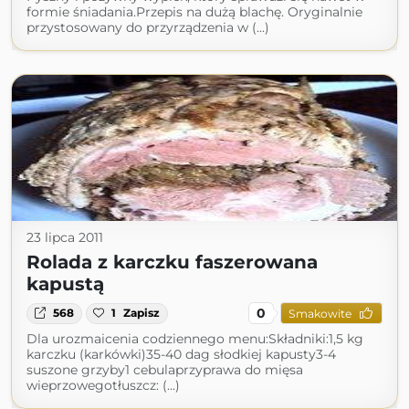
formie śniadania.Przepis na dużą blachę. Oryginalnie
przystosowany do przyrządzenia w (...)
23 lipca 2011
Rolada z karczku faszerowana
kapustą
0
568
1
Zapisz
Smakowite
Dla urozmaicenia codziennego menu:Składniki:1,5 kg
karczku (karkówki)35-40 dag słodkiej kapusty3-4
suszone grzyby1 cebulaprzyprawa do mięsa
wieprzowegotłuszcz: (...)