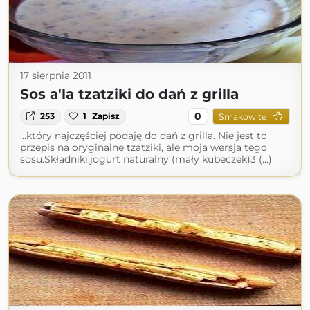
17 sierpnia 2011
Sos a'la tzatziki do dań z grilla
0
253
1
Zapisz
Smakowite
...który najczęściej podaję do dań z grilla. Nie jest to
przepis na oryginalne tzatziki, ale moja wersja tego
sosu.Składniki:jogurt naturalny (mały kubeczek)3 (...)