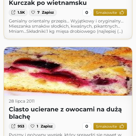
Kurczak po wietnamsku
0
1.5K
7
Zapisz
Smakowite
Genialny orientalny przepis... Wyjątkowy i oryginalny...
Mieszanka smaków słodkich, kwaśnych, pikantnych...
Mniam...Składniki:1 kg mięsa drobiowego (najlepiej (...)
28 lipca 2011
Ciasto ucierane z owocami na dużą
blachę
0
953
1
Zapisz
Smakowite
Pyszny i pożywny wypiek, który sprawdzi się nawet w