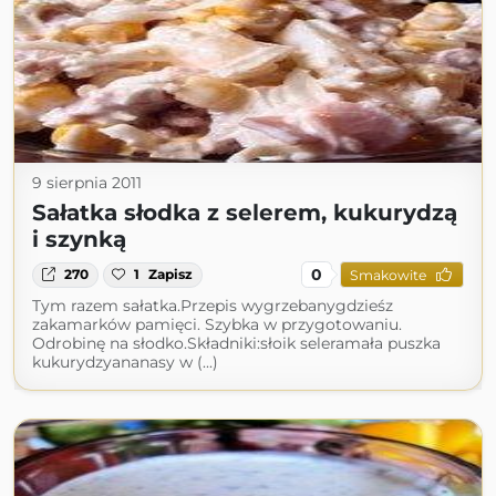
9 sierpnia 2011
Sałatka słodka z selerem, kukurydzą
i szynką
0
270
1
Zapisz
Smakowite
Tym razem sałatka.Przepis wygrzebanygdzieśz
zakamarków pamięci. Szybka w przygotowaniu.
Odrobinę na słodko.Składniki:słoik seleramała puszka
kukurydzyananasy w (...)