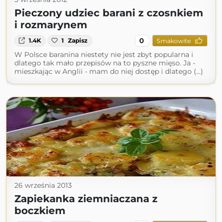
Pieczony udziec barani z czosnkiem
i rozmarynem
0
1.4K
1
Zapisz
Smakowite
W Polsce baranina niestety nie jest zbyt popularna i
dlatego tak mało przepisów na to pyszne mięso. Ja -
mieszkając w Anglii - mam do niej dostęp i dlatego (...)
26 września 2013
Zapiekanka ziemniaczana z
boczkiem