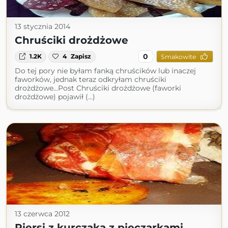
13 stycznia 2014
Chruściki drożdżowe
0
1.2K
4
Zapisz
Smakowite
Do tej pory nie byłam fanką chruścików lub inaczej
faworków, jednak teraz odkryłam chruściki
drożdżowe...Post Chruściki drożdżowe (faworki
drożdżowe) pojawił (...)
13 czerwca 2012
Piersi z kurczaka z pieczarkami