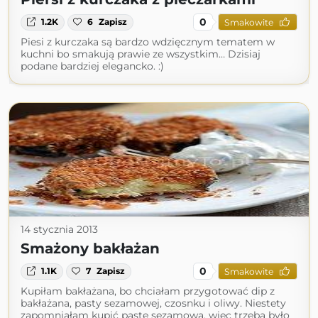
0
1.2K
6
Zapisz
Smakowite
Piesi z kurczaka są bardzo wdzięcznym tematem w
kuchni bo smakują prawie ze wszystkim… Dzisiaj
podane bardziej elegancko. :)
14 stycznia 2013
Smażony bakłażan
0
1.1K
7
Zapisz
Smakowite
Kupiłam bakłażana, bo chciałam przygotować dip z
bakłażana, pasty sezamowej, czosnku i oliwy. Niestety
zapomniałam kupić pastę sezamową, więc trzeba było