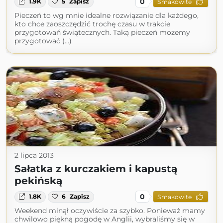
0
1.9K
5
Zapisz
Smakowite
Pieczeń to wg mnie idealne rozwiązanie dla każdego,
kto chce zaoszczędzić trochę czasu w trakcie
przygotowań świątecznych. Taką pieczeń możemy
przygotować (...)
2 lipca 2013
Sałatka z kurczakiem i kapustą
pekińską
0
1.8K
6
Zapisz
Smakowite
Weekend minął oczywiście za szybko. Ponieważ mamy
chwilowo piękną pogodę w Anglii, wybraliśmy się w