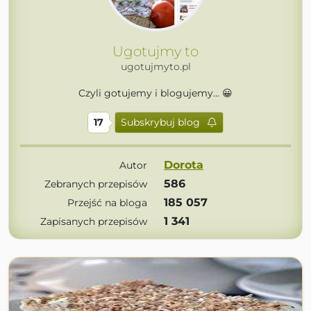
Ugotujmy to
ugotujmyto.pl
Czyli gotujemy i blogujemy... 😀
17
Subskrybuj blog
Dorota
Autor
586
Zebranych przepisów
185 057
Przejść na bloga
1 341
Zapisanych przepisów