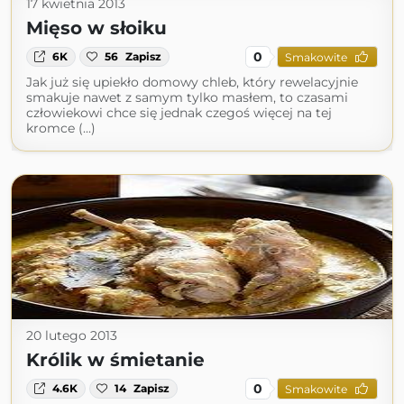
17 kwietnia 2013
Mięso w słoiku
0
6K
56
Zapisz
Smakowite
Jak już się upiekło domowy chleb, który rewelacyjnie
smakuje nawet z samym tylko masłem, to czasami
człowiekowi chce się jednak czegoś więcej na tej
kromce (...)
20 lutego 2013
Królik w śmietanie
0
4.6K
14
Zapisz
Smakowite