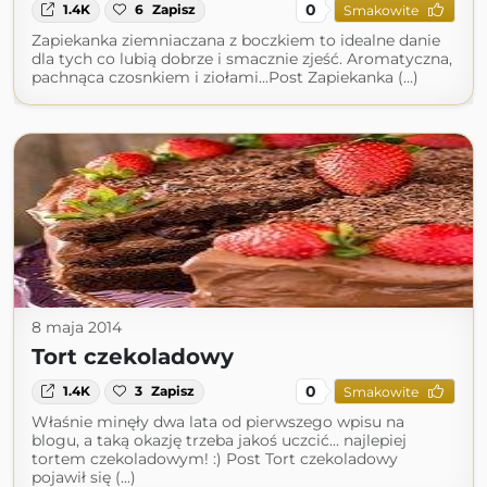
0
1.4K
6
Zapisz
Smakowite
Zapiekanka ziemniaczana z boczkiem to idealne danie
dla tych co lubią dobrze i smacznie zjeść. Aromatyczna,
pachnąca czosnkiem i ziołami...Post Zapiekanka (...)
8 maja 2014
Tort czekoladowy
0
1.4K
3
Zapisz
Smakowite
Właśnie minęły dwa lata od pierwszego wpisu na
blogu, a taką okazję trzeba jakoś uczcić... najlepiej
tortem czekoladowym! :) Post Tort czekoladowy
pojawił się (...)