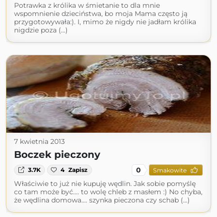
Potrawka z królika w śmietanie to dla mnie
wspomnienie dzieciństwa, bo moja Mama często ją
przygotowywała:). I, mimo że nigdy nie jadłam królika
nigdzie poza (...)
7 kwietnia 2013
Boczek pieczony
0
3.7K
4
Zapisz
Smakowite
Właściwie to już nie kupuję wędlin. Jak sobie pomyślę
co tam może być.... to wolę chleb z masłem :) No chyba,
że wędlina domowa.... szynka pieczona czy schab (...)