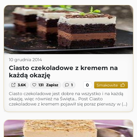
10 grudnia 2014
Ciasto czekoladowe z kremem na
każdą okazję
0
3.6K
131
Zapisz
1
Smakowite
Ciasto czekoladowe jest dobre na wszystko i na każdą
okazję, więc również na Święta... Post Ciasto
czekoladowe z kremem pojawił się poraz pierwszy w (...)