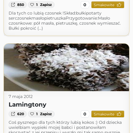
0
850
1
Zapisz
Smakowite
Dla tych co lubią czosnek !Skład:bułkipotarty
serczosnekmasłopietruszkaPrzygotowanie:Masło
czosnkowe: pół masła, pietruszkę, czosnek wymieszać.
Bułki pokroić (...)
7 maja 2012
Lamingtony
0
620
1
Zapisz
Smakowite
Coś pysznego dla tych którzy lubią kokos :) Od dziecka
uwielbiam wypieki mojej babci i postanowiłam
skorzystać z jej przepisu i wyszło mi tak samo pysznie