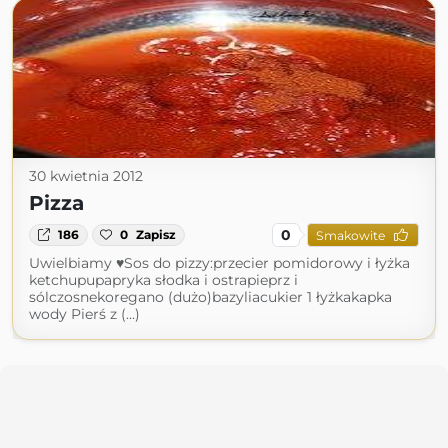
30 kwietnia 2012
Pizza
0
186
0
Zapisz
Smakowite
Uwielbiamy ♥Sos do pizzy:przecier pomidorowy i łyżka
ketchupupapryka słodka i ostrapieprz i
sólczosnekoregano (dużo)bazyliacukier 1 łyżkakapka
wody Pierś z (...)