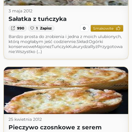
3 maja 2012
Sałatka z tuńczyka
0
990
1
Zapisz
Smakowite
Bardzo prosta do zrobienia i jedna z moich ulubionych,
którą mogłabym jeść codziennie.Skład:Ogórki
konserwoweMajonezTuńczykKukurydzaRyżPrzygotowa
nie:Wszystko (...)
25 kwietnia 2012
Pieczywo czosnkowe z serem