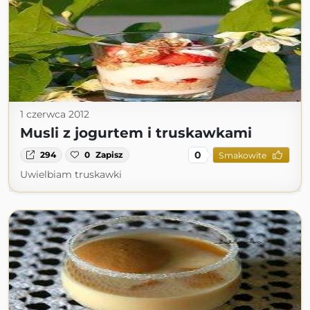
1 czerwca 2012
Musli z jogurtem i truskawkami
0
294
0
Zapisz
Smakowite
Uwielbiam truskawki