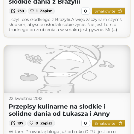
słodkie dania z Brazylii
0
230
1
Zapisz
Smakowite
...czyli coś słodkiego z Brazylii.A więc zaczynam czymś
słodkim, abyście osłodzili sobie życie. Nie jest to nic
trudnego do zrobienia a w smaku jest pyszne. Mi (...)
22 kwietnia 2012
Przepisy kulinarne na słodkie i
solidne dania od Łukasza i Anny
0
197
0
Zapisz
Smakowite
Witam. Prowadzę bloga już od roku O TU! jest on o