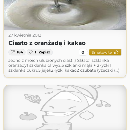
27 kwietnia 2012
Ciasto z oranżadą i kakao
0
184
1
Zapisz
Smakowite
Jedno z moich ulubionych ciast :) Skład:1 szklanka
oranżady1 szklanka oliwy2,5 szklanki mąki + 2 łyżki1
szklanka cukru5 jajek2 łyżki kakao2 czubate łyżeczki (...)