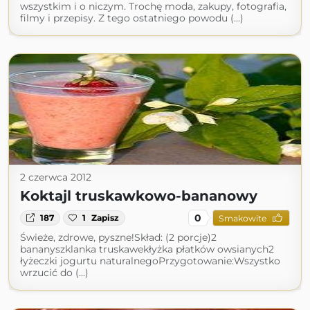
wszystkim i o niczym. Trochę moda, zakupy, fotografia,
filmy i przepisy. Z tego ostatniego powodu (...)
2 czerwca 2012
Koktajl truskawkowo-bananowy
0
187
1
Zapisz
Smakowite
Świeże, zdrowe, pyszne!Skład: (2 porcje)2
bananyszklanka truskawekłyżka płatków owsianych2
łyżeczki jogurtu naturalnegoPrzygotowanie:Wszystko
wrzucić do (...)