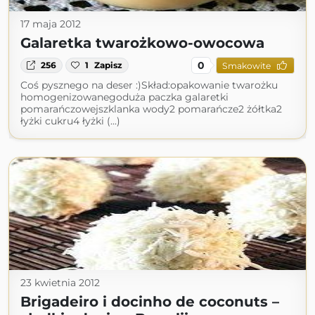
17 maja 2012
Galaretka twarożkowo-owocowa
0
256
1
Zapisz
Smakowite
Coś pysznego na deser :)Skład:opakowanie twarożku
homogenizowanegoduża paczka galaretki
pomarańczowejszklanka wody2 pomarańcze2 żółtka2
łyżki cukru4 łyżki (...)
23 kwietnia 2012
Brigadeiro i docinho de coconuts –