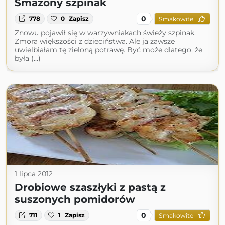
Smażony szpinak
0
778
0
Zapisz
Smakowite
Znowu pojawił się w warzywniakach świeży szpinak.
Zmora większości z dzieciństwa. Ale ja zawsze
uwielbiałam tę zieloną potrawę. Być może dlatego, że
była (...)
1 lipca 2012
Drobiowe szaszłyki z pastą z
suszonych pomidorów
0
711
1
Zapisz
Smakowite