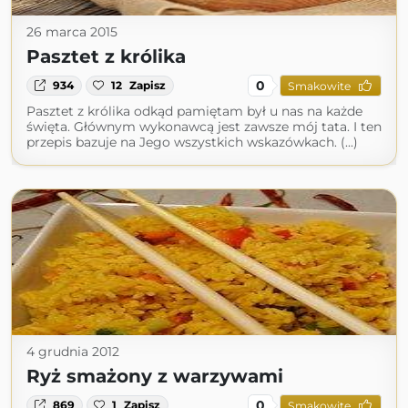
26 marca 2015
Pasztet z królika
0
934
12
Zapisz
Smakowite
Pasztet z królika odkąd pamiętam był u nas na każde
święta. Głównym wykonawcą jest zawsze mój tata. I ten
przepis bazuje na Jego wszystkich wskazówkach. (...)
4 grudnia 2012
Ryż smażony z warzywami
0
869
1
Zapisz
Smakowite