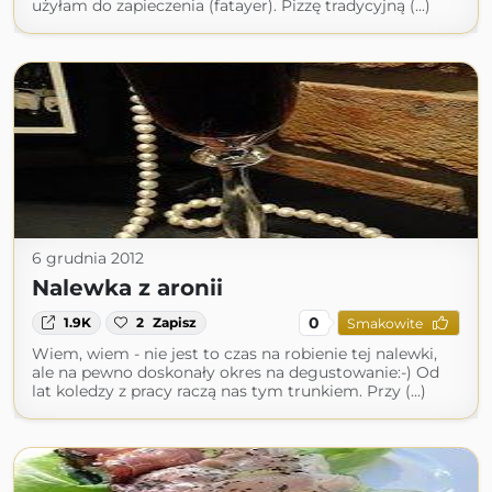
użyłam do zapieczenia (fatayer). Pizzę tradycyjną (...)
6 grudnia 2012
Nalewka z aronii
0
1.9K
2
Zapisz
Smakowite
Wiem, wiem - nie jest to czas na robienie tej nalewki,
ale na pewno doskonały okres na degustowanie:-) Od
lat koledzy z pracy raczą nas tym trunkiem. Przy (...)