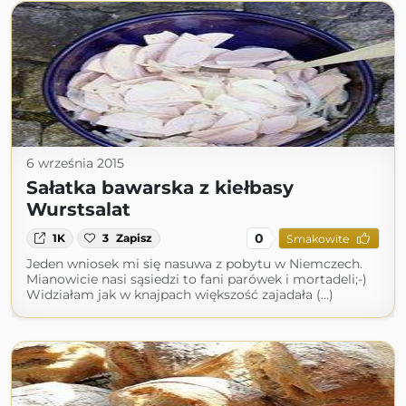
6 września 2015
Sałatka bawarska z kiełbasy
Wurstsalat
0
1K
3
Zapisz
Smakowite
Jeden wniosek mi się nasuwa z pobytu w Niemczech.
Mianowicie nasi sąsiedzi to fani parówek i mortadeli;-)
Widziałam jak w knajpach większość zajadała (...)