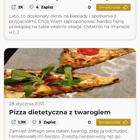
0
2K
4
Zapisz
Smakowite
Lato, to doskonały okres na biesiady i spotkania z
przyjaciółmi. Chcę Wam zaproponować bardzo fajną
przekąskę na takie właśnie okazje. Ostatnio na imprezie
u (...)
28 stycznia 2013
Pizza dietetyczna z twarogiem
0
1.9K
3
Zapisz
Smakowite
Zamiast żółtego sera dałam twaróg, żeby ją odchudzić.
I smakowała mi bardzo. Zresztą nie pierwszy raz go