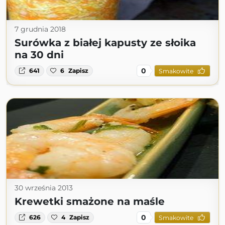
7 grudnia 2018
Surówka z białej kapusty ze słoika
na 30 dni
0
641
6
Zapisz
Smakowite
30 września 2013
Krewetki smażone na maśle
0
626
4
Zapisz
Smakowite