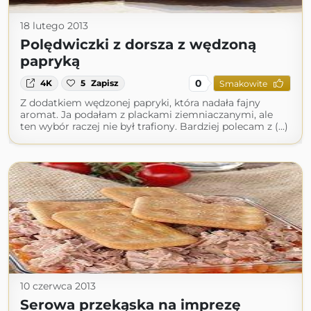
18 lutego 2013
Polędwiczki z dorsza z wędzoną
papryką
0
4K
5
Zapisz
Smakowite
Z dodatkiem wędzonej papryki, która nadała fajny
aromat. Ja podałam z plackami ziemniaczanymi, ale
ten wybór raczej nie był trafiony. Bardziej polecam z (...)
10 czerwca 2013
Serowa przekąska na imprezę