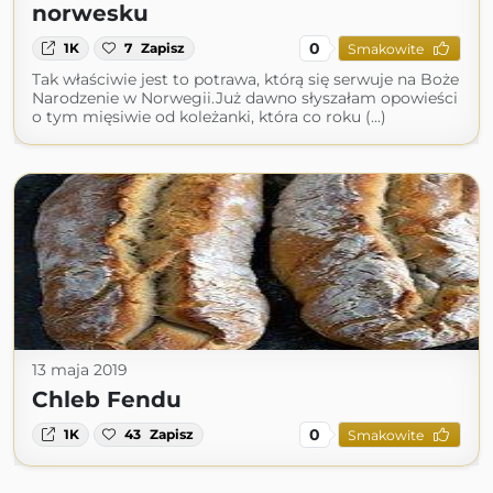
norwesku
0
1K
7
Zapisz
Smakowite
Tak właściwie jest to potrawa, którą się serwuje na Boże
Narodzenie w Norwegii.Już dawno słyszałam opowieści
o tym mięsiwie od koleżanki, która co roku (...)
13 maja 2019
Chleb Fendu
0
1K
43
Zapisz
Smakowite