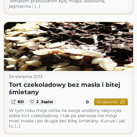
Tematem przewodnim były mięsa: wołowina,
jagnięcina i (...)
24 sierpnia 2013
Tort czekoladowy bez masła i bitej
śmietany
0
821
2
Zapisz
Smakowite
W tym roku moja córka na swoje urodziny zażyczyła
sobie tort czekoladowy. I tak po pierwsze nie mógł
mieć masła i po drugie bez bitej śmietany. Kurcze i jak
tu (...)