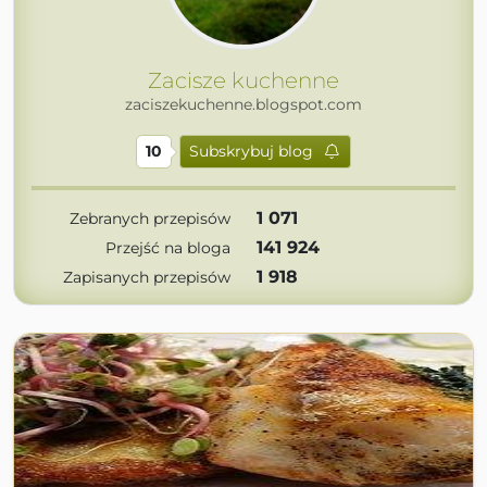
Zacisze kuchenne
zaciszekuchenne.blogspot.com
10
Subskrybuj blog
1 071
Zebranych przepisów
141 924
Przejść na bloga
1 918
Zapisanych przepisów