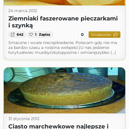
24 marca 2012
Ziemniaki faszerowane pieczarkami
i szynką
0
642
1
Zapisz
Smakowite
Smaczne i wcale nieciężkiedanie. Polecam gdy nie ma
za bardzo czasu a rodzina wołajeść:)U nas jedzenie
torytuałwiec musibyćdużopysznie i wmiaręszybko (...)
31 stycznia 2012
Ciasto marchewkowe najlepsze i