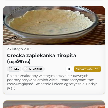
23 lutego 2012
Grecka zapiekanka Tiropita
(τυρóπιτα)
0
414
4
Zapisz
Smakowite
Przepis znaleziony w starym zeszycie z dawnych
podroży,przywiozłamich wiele i teraz zaczynam tam
znowuzaglądać. Smacznie i nieco egzotycznie. Podaje
ja (...)