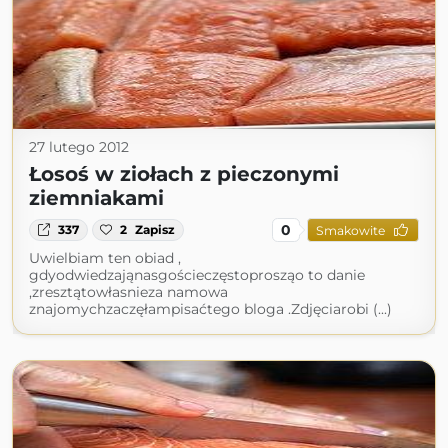
27 lutego 2012
Łosoś w ziołach z pieczonymi
ziemniakami
0
337
2
Zapisz
Smakowite
Uwielbiam ten obiad ,
gdyodwiedzająnasgościeczęstoprosząo to danie
,zresztątowłasnieza namowa
znajomychzaczęłampisaćtego bloga .Zdjęciarobi (...)