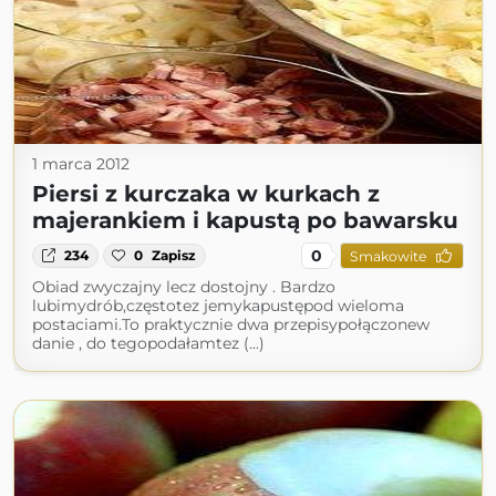
1 marca 2012
Piersi z kurczaka w kurkach z
majerankiem i kapustą po bawarsku
0
234
0
Zapisz
Smakowite
Obiad zwyczajny lecz dostojny . Bardzo
lubimydrób,częstotez jemykapustępod wieloma
postaciami.To praktycznie dwa przepisypołączonew
danie , do tegopodałamtez (...)