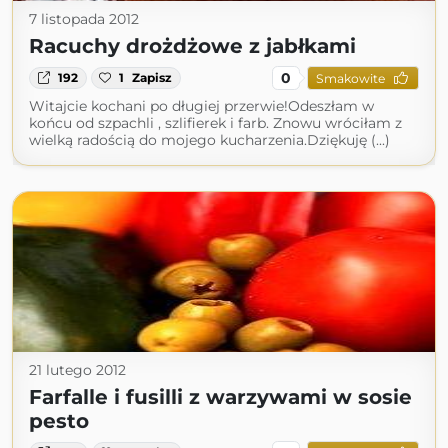
7 listopada 2012
Racuchy drożdżowe z jabłkami
0
192
1
Zapisz
Smakowite
Witajcie kochani po długiej przerwie!Odeszłam w
końcu od szpachli , szlifierek i farb. Znowu wróciłam z
wielką radością do mojego kucharzenia.Dziękuję (...)
21 lutego 2012
Farfalle i fusilli z warzywami w sosie
pesto