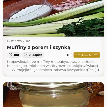
13 marca 2012
Muffiny z porem i szynką
0
180
0
Zapisz
Smakowite
Ktopowiedział, ze muffiny muszabyćzawsze nasłodko.
Kuchnia jest miejscem wktórymzmieniasięlosyświata:)
:):) W mojejkrólujeuśmiech, zabawa ikrzątanina :)Ten (...)