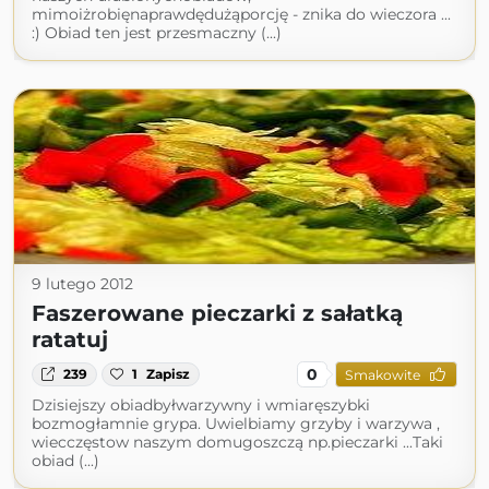
mimoiżrobięnaprawdędużąporcję - znika do wieczora ...
:) Obiad ten jest przesmaczny (...)
9 lutego 2012
Faszerowane pieczarki z sałatką
ratatuj
0
239
1
Zapisz
Smakowite
Dzisiejszy obiadbyłwarzywny i wmiaręszybki
bozmogłamnie grypa. Uwielbiamy grzyby i warzywa ,
wiecczęstow naszym domugoszczą np.pieczarki ...Taki
obiad (...)