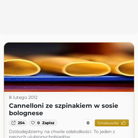
8 lutego 2012
Cannelloni ze szpinakiem w sosie
bolognese
0
254
0
Zapisz
Smakowite
Dziśodejdziemy na chwile odsłodkości. To jeden z
naszych ulubionychobiadów,