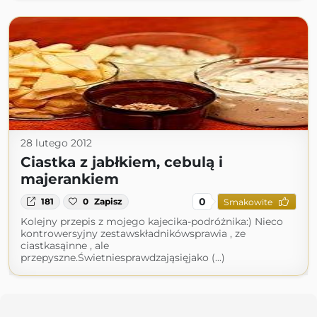
28 lutego 2012
Ciastka z jabłkiem, cebulą i
majerankiem
0
181
0
Zapisz
Smakowite
Kolejny przepis z mojego kajecika-podróżnika:) Nieco
kontrowersyjny zestawskładnikówsprawia , ze
ciastkasąinne , ale
przepyszne.Świetniesprawdzająsięjako (...)