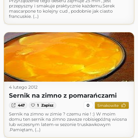
Przyrządzenie tego deseru zajmuje 25 min , jest
przepyszny i smakuje praktycznie każdemu.Serek
mascarpone to kolejny cud , podobnie jak ciasto
francuskie. (...)
4 lutego 2012
Sernik na zimno z pomarańczami
0
447
1
Zapisz
Smakowite
Sernik na zimno w zimie ? czemu nie ! :) W moim
domu ten sernik na zimno zawsze robisiępóźną wiosna
lub wczesnym latem-w sezonie truskawkowym
.Pamiętam, (...)