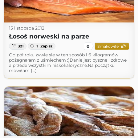
15 listopada 2012
Łosoś norweski na parze
0
321
1
Zapisz
Smakowite
Od pół roku żywię się w ten sposób i 6 kilogramów
pożegnałam z uśmiechem :)Danie jest pyszne i zdrowe
a przede wszystkim niskokaloryczne.Na początku
mówiłam (...)