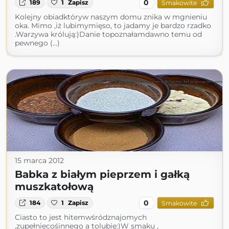
0
189
1
Zapisz
Smakowite
Kolejny obiadktóryw naszym domu znika w mgnieniu
oka. Mimo ,iż lubimymięso, to jadamy je bardzo rzadko
.Warzywa królują:)Danie topoznałamdawno temu od
pewnego (...)
15 marca 2012
Babka z białym pieprzem i gałką
muszkatołową
0
184
1
Zapisz
Smakowite
Ciasto to jest hitemwśródznajomych
,zupełniecośinnego a tolubię:)W smaku ,