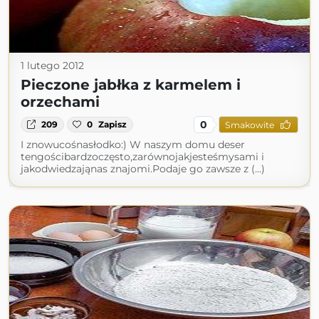
1 lutego 2012
Pieczone jabłka z karmelem i
orzechami
0
209
0
Zapisz
Smakowite
I znowucośnasłodko:) W naszym domu deser
tengościbardzoczęsto,zarównojakjesteśmysami i
jakodwiedzająnas znajomi.Podaje go zawsze z (...)