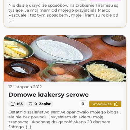
Nie da się ukryć ,że sposobów na zrobienie Tiramisu są
tysiące. Ja mój mam od mojego przyjaciela Marco
Pascuale i też tym sposobem , moje Tiramisu robię od
(...)
12 listopada 2012
Domowe krakersy serowe
0
163
0
Zapisz
Smakowite
Ostatnio szaleństwo serowe opanowało mojego bloga ,
ale nie bez powodu :)Wysłałam do sklepu moją
szanowną, ukochaną drugąpołówkępo 20 dag sera
żółtego, (...)