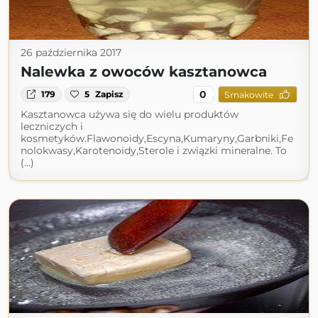
26 października 2017
Nalewka z owoców kasztanowca
0
179
5
Zapisz
Smakowite
Kasztanowca używa się do wielu produktów
leczniczych i
kosmetyków.Flawonoidy,Escyna,Kumaryny,Garbniki,Fe
nolokwasy,Karotenoidy,Sterole i związki mineralne. To
(...)