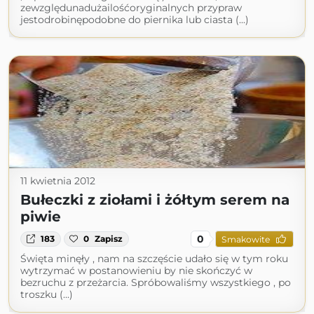
zewzględunadużailośćoryginalnych przypraw
jestodrobinępodobne do piernika lub ciasta (...)
11 kwietnia 2012
Bułeczki z ziołami i żółtym serem na
piwie
0
183
0
Zapisz
Smakowite
Święta minęły , nam na szczęście udało się w tym roku
wytrzymać w postanowieniu by nie skończyć w
bezruchu z przeżarcia. Spróbowaliśmy wszystkiego , po
troszku (...)