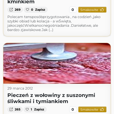
kminkiem
0
269
0
Zapisz
Smakowite
Polecam tensposóbprzygotowania , na codzień ,jako
szybki obiad lub kolacja - a wŚwięta,
jakoczęśćWielkanocnegośniadania .Daniełatwe, ale
bardzo zjawiskowe.Jak (...)
29 marca 2012
Pieczeń z wołowiny z suszonymi
śliwkami i tymiankiem
0
265
1
Zapisz
Smakowite