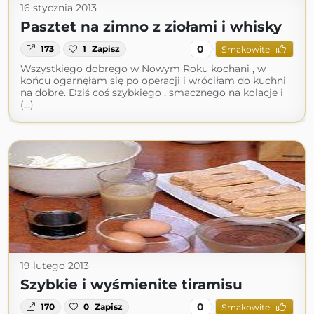
16 stycznia 2013
Pasztet na zimno z ziołami i whisky
0
173
1
Zapisz
Smakowite
Wszystkiego dobrego w Nowym Roku kochani , w
końcu ogarnęłam się po operacji i wróciłam do kuchni
na dobre. Dziś coś szybkiego , smacznego na kolacje i
(...)
19 lutego 2013
Szybkie i wyśmienite tiramisu
0
170
0
Zapisz
Smakowite