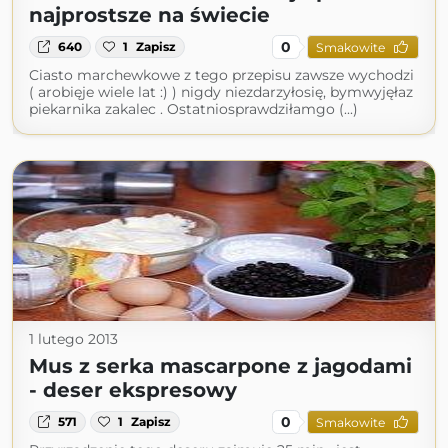
najprostsze na świecie
0
640
1
Zapisz
Smakowite
Ciasto marchewkowe z tego przepisu zawsze wychodzi
( arobięje wiele lat :) ) nigdy niezdarzyłosię, bymwyjęłaz
piekarnika zakalec . Ostatniosprawdziłamgo (...)
1 lutego 2013
Mus z serka mascarpone z jagodami
- deser ekspresowy
0
571
1
Zapisz
Smakowite