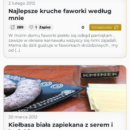
2 lutego 2012
Najlepsze kruche faworki według
mnie
0
289
1
Zapisz
Smakowite
W moim domu faworki piekło się odkąd pamiętam ,
zawsze w okresie karnawału wszyscy się nimi zajadali.
Mama do dziś gustuje w faworkach drożdżowych , my
od (...)
20 marca 2012
Kiełbasa biała zapiekana z serem i