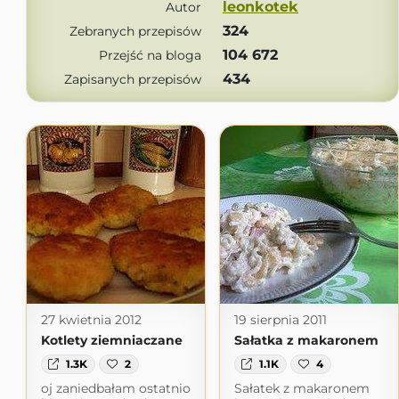
leonkotek
Autor
324
Zebranych przepisów
104 672
Przejść na bloga
434
Zapisanych przepisów
27 kwietnia 2012
19 sierpnia 2011
Kotlety ziemniaczane
Sałatka z makaronem
1.3K
2
1.1K
4
oj zaniedbałam ostatnio
Sałatek z makaronem