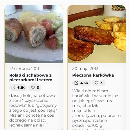
17 sierpnia 2011
30 maja 2013
Roladki schabowe z
Pieczona karkówka
pieczarkami i serem
4.5K
3
6.1K
3
Wieki nie robiłam
dzisiaj kolejna potrawa
karkówki i w sumie już
z serii " czyszczenie
od jakiegoś czasu za
lodówki" lub "gotujemy
mną chodziła,
z tego co jest pod ręką".
mięciutka i
Miałam ochotę na coś
aromatyczna, po prostu
dobrego na obiad,
pysznapotrzebne
jednak sama nie (...)
składniki:700 g