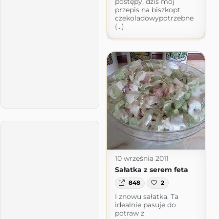
postępy, dziś mój
przepis na biszkopt
czekoladowypotrzebne
(...)
10 września 2011
Sałatka z serem feta
848
2
I znowu sałatka. Ta
idealnie pasuje do
potraw z