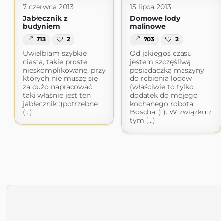
7 czerwca 2013
15 lipca 2013
Jabłecznik z
Domowe lody
budyniem
malinowe
713
2
703
2
Uwielbiam szybkie
Od jakiegoś czasu
ciasta, takie proste,
jestem szczęśliwą
nieskomplikowane, przy
posiadaczką maszyny
których nie muszę się
do robienia lodów
za dużo napracować.
(właściwie to tylko
taki właśnie jest ten
dodatek do mojego
jabłecznik :)potrzebne
kochanego robota
(...)
Boscha :) ). W związku z
tym (...)