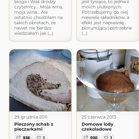
bloga i Was drodzy
jest tysiące, to jedna z
czytelnicy... Moja wina,
moich ulubionych.
moja wina... Ale
Potrzebujemy do niej
ostatnio chodziłam na
niewiele składników, a
takich obrotach, że
efekt jest naprawdę
nawet nie bardzo
piorunujący:)potrzebne
wiedziałam jak (...)
(...)
29 grudnia 2011
25 czerwca 2013
Pieczony schab z
Domowe lody
pieczarkami
czekoladowe
936
1
930
1