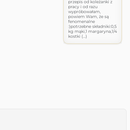
przepis od koleżanki z
pracy i od razu
wypróbowałam,
powiem Wam, że są
fenomenalne
:)potrzebne składniki:0,5
kg mąki,1 margaryna,1/4
kostki (...)