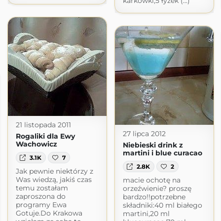
karkówki,5 łyżek (...)
21 listopada 2011
27 lipca 2012
Rogaliki dla Ewy
Wachowicz
Niebieski drink z
martini i blue curacao
3.1K
7
2.8K
2
Jak pewnie niektórzy z
Was wiedzą, jakiś czas
macie ochotę na
temu zostałam
orzeźwienie? proszę
zaproszona do
bardzo!!potrzebne
programy Ewa
składniki:40 ml białego
Gotuje.Do Krakowa
martini,20 ml