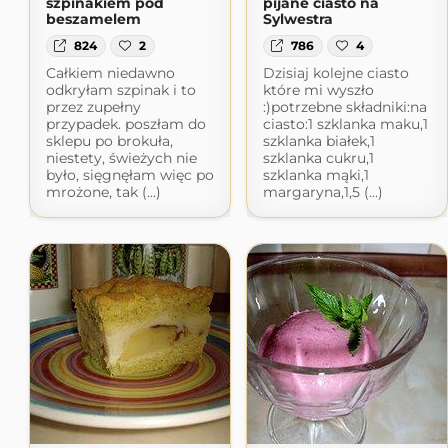
szpinakiem pod
pijane ciasto na
beszamelem
Sylwestra
824
2
786
4
Całkiem niedawno
Dzisiaj kolejne ciasto
odkryłam szpinak i to
które mi wyszło
przez zupełny
:)potrzebne składniki:na
przypadek. poszłam do
ciasto:1 szklanka maku,1
sklepu po brokuła,
szklanka białek,1
niestety, świeżych nie
szklanka cukru,1
było, sięgnęłam więc po
szklanka mąki,1
mrożone, tak (...)
margaryna,1,5 (...)