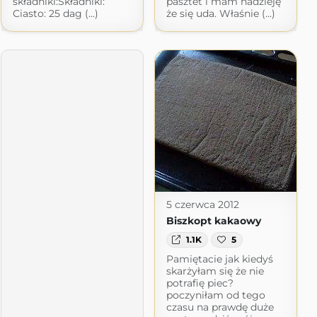
składniki:Składniki:
pasztet i mam nadzieję
Ciasto: 25 dag (...)
że się uda. Właśnie (...)
5 czerwca 2012
Biszkopt kakaowy
1.1K
5
Pamiętacie jak kiedyś
skarżyłam się że nie
potrafię piec?
poczyniłam od tego
czasu na prawdę duże