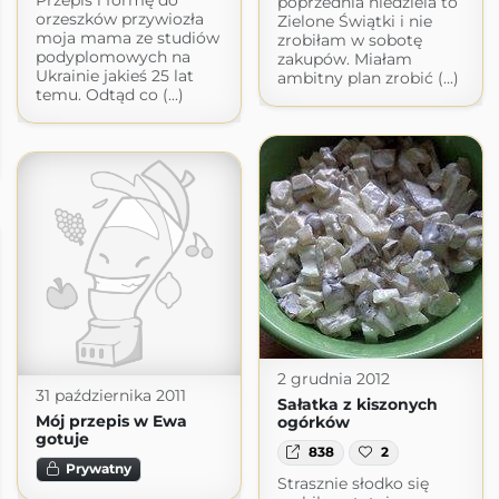
Przepis i formę do
poprzednia niedziela to
orzeszków przywiozła
Zielone Świątki i nie
moja mama ze studiów
zrobiłam w sobotę
podyplomowych na
zakupów. Miałam
Ukrainie jakieś 25 lat
ambitny plan zrobić (...)
temu. Odtąd co (...)
2 grudnia 2012
31 października 2011
Sałatka z kiszonych
Mój przepis w Ewa
ogórków
gotuje
838
2
Prywatny
Strasznie słodko się