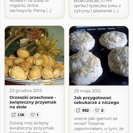
wzięłam ze sobą te
bluecuracao,70 ml
rogaliki, które
sprite,1 łyżeczka soku z
zachwyciły Panią (...)
cytryny,1 plasterek (...)
23 grudnia 2013
29 maja 2012
Orzeszki orzechowe -
Jak przygotować
świąteczny przysmak
cebukarze z niczego
na stole
952
2
1.1K
1
wiecie jaki gamoń ze
Dzisiaj mój kolejny
mnie? Totalnie
świąteczny przysmak.
zapomniałam, o tym, że