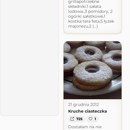
grillapotrzebne
składniki:1 sałata
lodowa.,3 pomidory, 2
ogórki sałatkowe,1
kostka tera feta,5 łyżek
majonezu,2 (...)
21 grudnia 2012
Kruche ciasteczka
725
1
Dostałam na nie