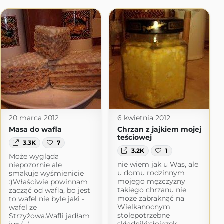
20 marca 2012
6 kwietnia 2012
Masa do wafla
Chrzan z jajkiem mojej
teściowej
3.3K
7
3.2K
1
Może wygląda
nie wiem jak u Was, ale
niepozornie ale
u domu rodzinnym
smakuje wyśmienicie
mojego mężczyzny
:)Właściwie powinnam
takiego chrzanu nie
zacząć od wafla, bo jest
może zabraknąć na
to wafel nie byle jaki -
Wielkanocnym
wafel ze
stolepotrzebne
Strzyżowa.Wafli jadłam