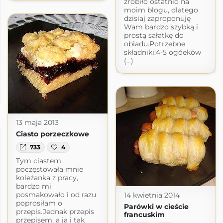
zrobiło ostatnio na
moim blogu, dlatego
dzisiaj zaproponuję
Wam bardzo szybką i
prostą sałatkę do
obiadu.Potrzebne
składniki:4-5 ogóeków
(...)
13 maja 2013
Ciasto porzeczkowe
733
4
Tym ciastem
poczęstowała mnie
koleżanka z pracy,
bardzo mi
posmakowało i od razu
14 kwietnia 2014
poprosiłam o
Parówki w cieście
przepis.Jednak przepis
francuskim
przepisem, a ja i tak