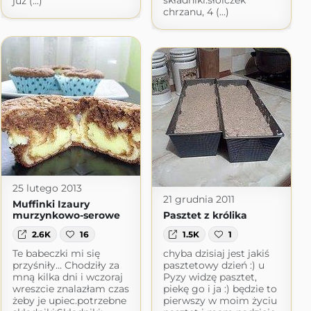
składniki:słoiczek
już (...)
chrzanu, 4 (...)
25 lutego 2013
21 grudnia 2011
Muffinki Izaury
murzynkowo-serowe
Pasztet z królika
2.6K
16
1.5K
1
Te babeczki mi się
chyba dzisiaj jest jakiś
przyśniły... Chodziły za
pasztetowy dzień :) u
mną kilka dni i wczoraj
Pyzy widzę pasztet,
wreszcie znalazłam czas
piekę go i ja :) będzie to
żeby je upiec.potrzebne
pierwszy w moim życiu