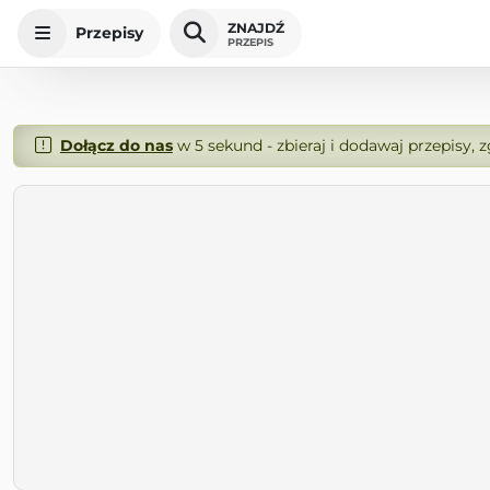
ZNAJDŹ
Przepisy
PRZEPIS
Dołącz do nas
w 5 sekund - zbieraj i dodawaj przepisy, 