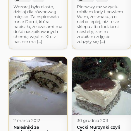
Wczoraj było ciasto,
Pierwszy raz w życiu
dzisiaj dla równowagi
robiłam lody i powiem
mięsko. Zainspirowała
Wam, że smakują o
mnie Domi, która
niebo lepiej, niż te ze
napisała, że czasami ma
sklepu albo lodziarni,
dość naszpikowanych
niestety, zanim
chemią wędlin. Kto z
zrobiłam zdjęcie
nas nie ma (...)
zdążyły się (...)
2 marca 2012
30 grudnia 2011
Naleśniki ze
Cycki Murzynki czyli