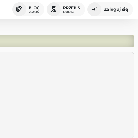
BLOG
PRZEPIS
Zaloguj się
ZGŁOŚ
DODAJ