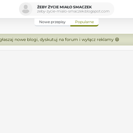
ŻEBY ŻYCIE MIAŁO SMACZEK
zeby-zycie-mialo-smaczek.blogspot.com
Nowe przepisy
Popularne
zgłaszaj nowe blogi, dyskutuj na forum i wyłącz reklamy 😄