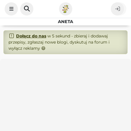
ANETA
Dołącz do nas
w 5 sekund - zbieraj i dodawaj
przepisy, zgłaszaj nowe blogi, dyskutuj na forum i
wyłącz reklamy 😄