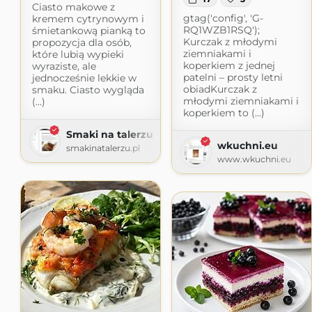
Ciasto makowe z
gtag('config', 'G-
kremem cytrynowym i
RQ1WZB1RSQ');
śmietankową pianką to
Kurczak z młodymi
propozycja dla osób,
ziemniakami i
które lubią wypieki
koperkiem z jednej
wyraziste, ale
patelni – prosty letni
jednocześnie lekkie w
obiadKurczak z
smaku. Ciasto wygląda
młodymi ziemniakami i
(...)
koperkiem to (...)
Smaki na talerzu
wkuchni.eu
smakinatalerzu.pl
www.wkuchni.eu