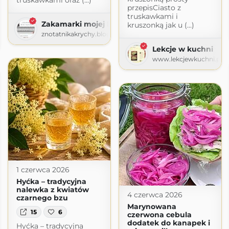
truskawkami oraz (...)
przepisCiasto z
truskawkami i
Zakamarki mojej kuchni
kruszonką jak u (...)
znotatnikakrychy.blogspot.com
Lekcje w kuchni
www.lekcjewkuchni.pl
1 czerwca 2026
Hyćka – tradycyjna
nalewka z kwiatów
4 czerwca 2026
czarnego bzu
Marynowana
15
6
czerwona cebula
dodatek do kanapek i
Hyćka – tradycyjna