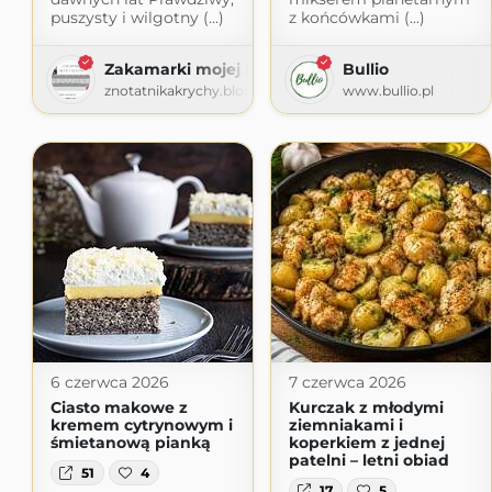
puszysty i wilgotny (...)
z końcówkami (...)
Zakamarki mojej kuchni
Bullio
znotatnikakrychy.blogspot.com
www.bullio.pl
6 czerwca 2026
7 czerwca 2026
Ciasto makowe z
Kurczak z młodymi
kremem cytrynowym i
ziemniakami i
śmietanową pianką
koperkiem z jednej
patelni – letni obiad
51
4
17
5