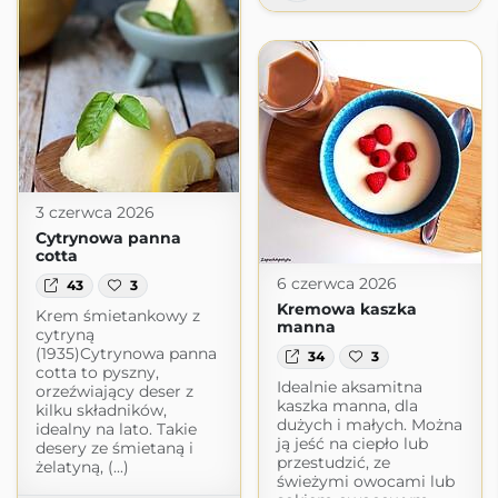
3 czerwca 2026
Cytrynowa panna
cotta
6 czerwca 2026
43
3
Kremowa kaszka
Krem śmietankowy z
manna
cytryną
(1935)Cytrynowa panna
34
3
cotta to pyszny,
Idealnie aksamitna
orzeźwiający deser z
kaszka manna, dla
kilku składników,
dużych i małych. Można
idealny na lato. Takie
ją jeść na ciepło lub
desery ze śmietaną i
przestudzić, ze
żelatyną, (...)
świeżymi owocami lub