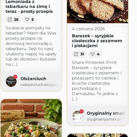
Lemoniada z
rabarbaru na zimę i
teraz - prosty przepis
26
5
Szukacie pomysłu na
4 czerwca 2026
rabarbar? Mam dla Was
Barazek – syryjskie
prosty przepis na
ciasteczka z sezamem
domową lemoniadę z
i pistacjami
rabarbaru. Jest to nasz
ulubiony napój na upały
31
4
lub do słoików i butelek
Share Pinterest Print
na (...)
Barazek – syryjskie
ciasteczka z sezamem i
pistacjami to cienkie i
Obżarciuch
kruche ciasteczka
oobzarciuch.blogspot.com
pochodzące z
Damaszku. To jedne z
(...)
pot.com
Oryginalny smak
oryginalnysmak.pl