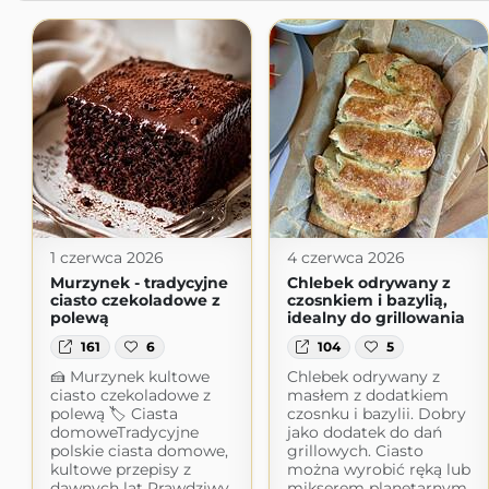
1 czerwca 2026
4 czerwca 2026
Murzynek - tradycyjne
Chlebek odrywany z
ciasto czekoladowe z
czosnkiem i bazylią,
polewą
idealny do grillowania
161
6
104
5
🍰 Murzynek kultowe
Chlebek odrywany z
ciasto czekoladowe z
masłem z dodatkiem
polewą 🏷 Ciasta
czosnku i bazylii. Dobry
domoweTradycyjne
jako dodatek do dań
polskie ciasta domowe,
grillowych. Ciasto
kultowe przepisy z
można wyrobić ręką lub
dawnych lat Prawdziwy,
mikserem planetarnym