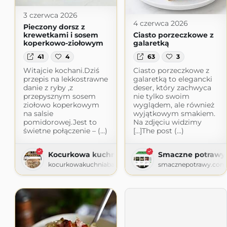
3 czerwca 2026
4 czerwca 2026
Pieczony dorsz z
krewetkami i sosem
Ciasto porzeczkowe z
koperkowo-ziołowym
galaretką
41
4
63
3
Witajcie kochani.Dziś
Ciasto porzeczkowe z
przepis na lekkostrawne
galaretką to elegancki
danie z ryby ,z
deser, który zachwyca
przepysznym sosem
nie tylko swoim
ziołowo koperkowym
wyglądem, ale również
na salsie
wyjątkowym smakiem.
pomidorowej.Jest to
Na zdjęciu widzimy
świetne połączenie – (...)
[…]The post (...)
Kocurkowa kuchnia babuni
Smaczne potrawy
kocurkowakuchniababuni.blogspot.com
smacznepotrawy.com