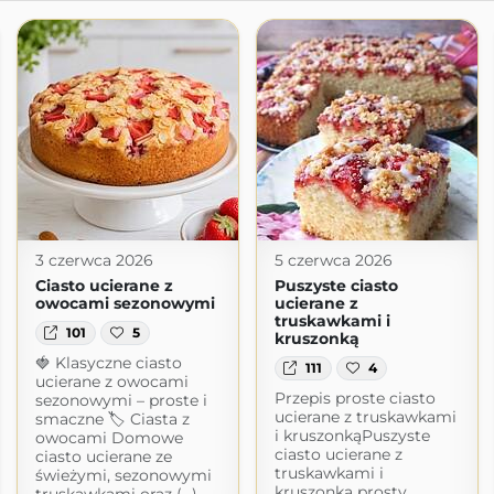
3 czerwca 2026
5 czerwca 2026
Ciasto ucierane z
Puszyste ciasto
owocami sezonowymi
ucierane z
truskawkami i
101
5
kruszonką
🍓 Klasyczne ciasto
111
4
ucierane z owocami
Przepis proste ciasto
sezonowymi – proste i
ucierane z truskawkami
smaczne 🏷 Ciasta z
i kruszonkąPuszyste
owocami Domowe
ciasto ucierane z
ciasto ucierane ze
truskawkami i
świeżymi, sezonowymi
kruszonką prosty