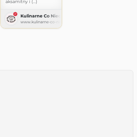
aksamitny i (...)
Kulinarne Co Nieco
www.kulinarne-co-nieco.pl
ss.com