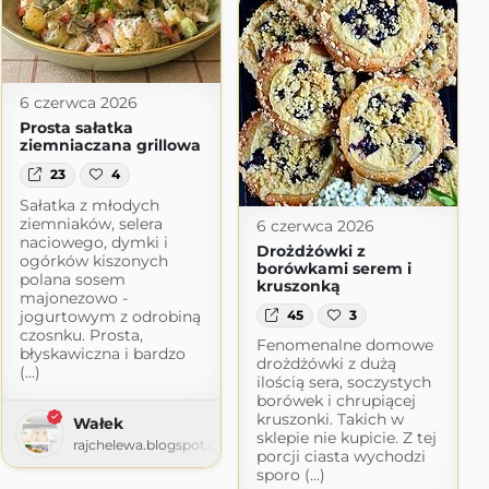
6 czerwca 2026
Prosta sałatka
ziemniaczana grillowa
23
4
Sałatka z młodych
ziemniaków, selera
6 czerwca 2026
naciowego, dymki i
Drożdżówki z
ogórków kiszonych
borówkami serem i
polana sosem
kruszonką
majonezowo -
jogurtowym z odrobiną
45
3
czosnku. Prosta,
Fenomenalne domowe
błyskawiczna i bardzo
drożdżówki z dużą
(...)
ilością sera, soczystych
borówek i chrupiącej
kruszonki. Takich w
Wałek
sklepie nie kupicie. Z tej
rajchelewa.blogspot.com
porcji ciasta wychodzi
sporo (...)
m