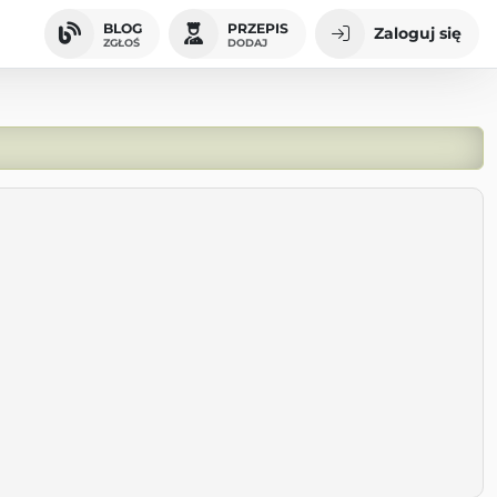
BLOG
PRZEPIS
Zaloguj się
ZGŁOŚ
DODAJ