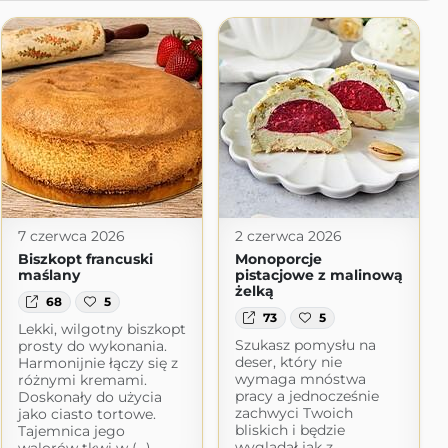
7 czerwca 2026
2 czerwca 2026
Biszkopt francuski
Monoporcje
maślany
pistacjowe z malinową
żelką
68
5
73
5
Lekki, wilgotny biszkopt
Szukasz pomysłu na
prosty do wykonania.
deser, który nie
Harmonijnie łączy się z
wymaga mnóstwa
różnymi kremami.
pracy a jednocześnie
Doskonały do użycia
zachwyci Twoich
jako ciasto tortowe.
bliskich i będzie
Tajemnica jego
wyglądał jak z