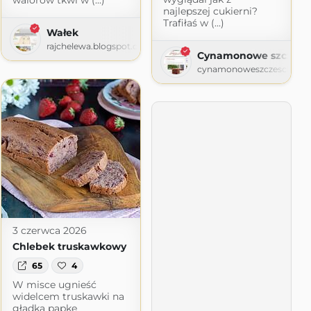
walorów tkwi w (...)
najlepszej cukierni?
Trafiłaś w (...)
Wałek
rajchelewa.blogspot.com
Cynamonowe szczesc
cynamonoweszczescie.blo
3 czerwca 2026
Chlebek truskawkowy
65
4
W misce ugnieść
widelcem truskawki na
gładką papkę