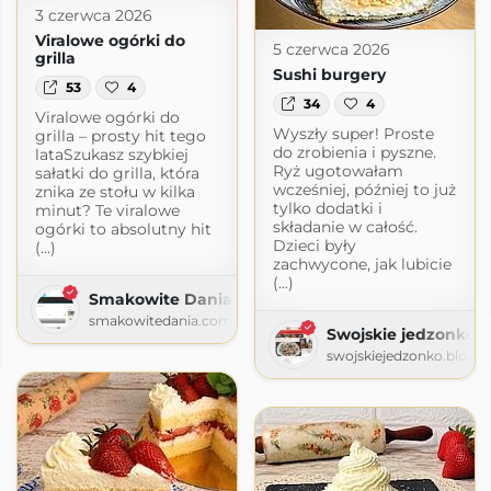
3 czerwca 2026
Viralowe ogórki do
5 czerwca 2026
grilla
Sushi burgery
53
4
34
4
Viralowe ogórki do
Wyszły super! Proste
grilla – prosty hit tego
do zrobienia i pyszne.
lataSzukasz szybkiej
Ryż ugotowałam
sałatki do grilla, która
wcześniej, później to już
znika ze stołu w kilka
tylko dodatki i
minut? Te viralowe
składanie w całość.
ogórki to absolutny hit
Dzieci były
(...)
zachwycone, jak lubicie
(...)
Smakowite Dania
smakowitedania.com
Swojskie jedzonko
swojskiejedzonko.blogs