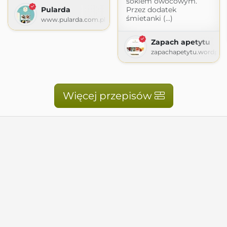
sokiem owocowym.
Pularda
Przez dodatek
śmietanki (...)
www.pularda.com.pl
Zapach apetytu
zapachapetytu.wordpre
Więcej przepisów