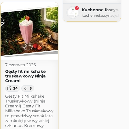
Kuchenne fascynacje
kuchennefascynacje.home
7 czerwca 2026
Gęsty fit milkshake
truskawkowy Ninja
Creami
34
3
Gęsty Fit Milkshake
Truskawkowy (Ninja
Creami) Gęsty Fit
Milkshake Truskawkowy
to prawdziwy smak lata
zamknięty w wysokiej
szklance. Kremowy,