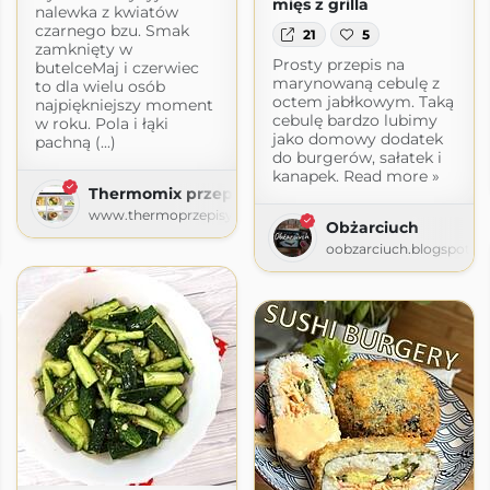
mięs z grilla
nalewka z kwiatów
czarnego bzu. Smak
21
5
zamknięty w
Prosty przepis na
butelceMaj i czerwiec
marynowaną cebulę z
to dla wielu osób
octem jabłkowym. Taką
najpiękniejszy moment
cebulę bardzo lubimy
w roku. Pola i łąki
jako domowy dodatek
pachną (...)
do burgerów, sałatek i
kanapek. Read more »
Thermomix przepisy
www.thermoprzepisy.pl
Obżarciuch
oobzarciuch.blogspot.c