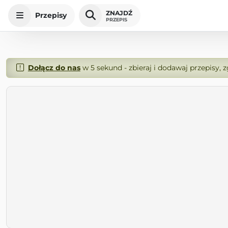
ZNAJDŹ
Przepisy
PRZEPIS
Dołącz do nas
w 5 sekund - zbieraj i dodawaj przepisy, 