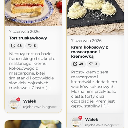
7 czerwca 2026
Tort truskawkowy
7 czerwca 2026
48
3
Krem kokosowy z
mascarpone i
Nieduży tort na bazie
kremówką
francuskiego biszkoptu
maślanego, kremu
47
3
kokosowego z
Prosty krem z sera
mascarpone, bitej
mascarpone i
śmietanki i oczywiście
kremówki z dodatkiem
słodkich, dojrzałych
wiórków kokosowych.
truskawek. Ciasto (...)
Można nim przekładać
ciasta, torty oraz
Wałek
ozdabiać je. Krem jest
gęsty, stabilny i (...)
rajchelewa.blogspot.com
Wałek
rajchelewa.blogspot.co