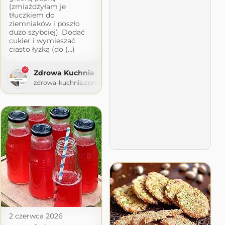
(zmiażdżyłam je
tłuczkiem do
ziemniaków i poszło
dużo szybciej). Dodać
cukier i wymieszać
ciasto łyżką (do (...)
Zdrowa Kuchnia
zdrowa-kuchnia.com
om
2 czerwca 2026