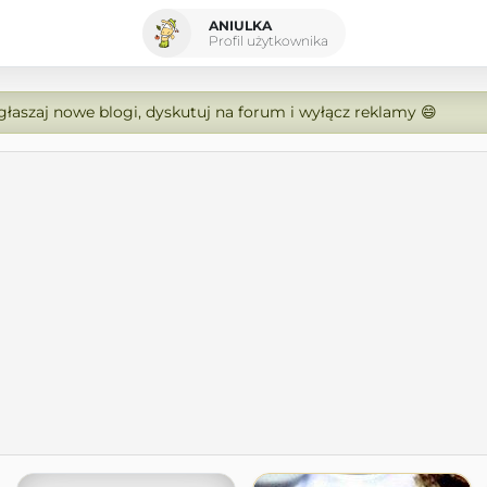
ANIULKA
Profil użytkownika
zgłaszaj nowe blogi, dyskutuj na forum i wyłącz reklamy 😄