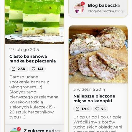
Blog babeczka
blog-babeczka.blogspot
27 lutego 2015
Ciasto bananowa
randka bez pieczenia
2.3K
141
Bardzo udane
spotkanie banana z
winogronem... :)
5 września 2014
Słodycz tego
Najlepsze pieczone
pierwszego przełamana
mięso na kanapki
kwaskowatością
zielonych kuleczek.15 -
1.9K
75
20 sztuk herbatników
Urlop urlop i po urlopie!
typu (...)
Wróciliśmy z borów
tucholskich obładowani
Z cukrem pudrem
suszonymi grzybami.