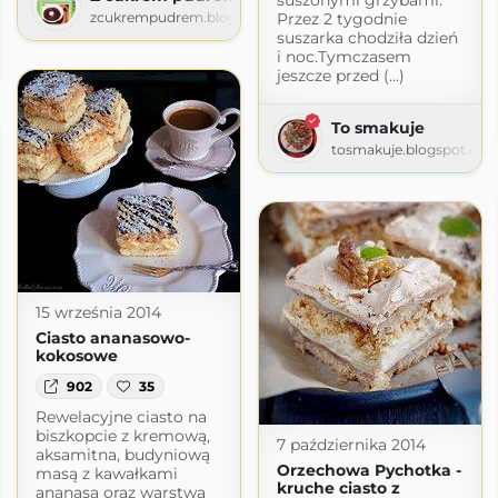
Przez 2 tygodnie
zcukrempudrem.blogspot.com
suszarka chodziła dzień
i noc.Tymczasem
spot.com
jeszcze przed (...)
To smakuje
tosmakuje.blogspot.co
15 września 2014
Ciasto ananasowo-
kokosowe
902
35
Rewelacyjne ciasto na
biszkopcie z kremową,
7 października 2014
aksamitna, budyniową
Orzechowa Pychotka -
masą z kawałkami
kruche ciasto z
ananasa oraz warstwą