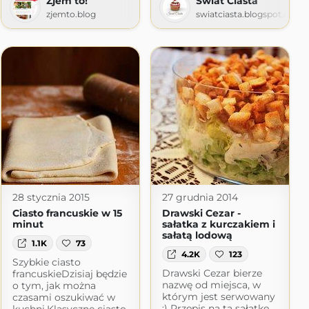
Zjem to!
Świat Ciasta
zjemto.blog
swiatciasta.blogspot.com
.com
28 stycznia 2015
27 grudnia 2014
Ciasto francuskie w 15
Drawski Cezar -
minut
sałatka z kurczakiem i
sałatą lodową
1.1K
73
4.2K
123
Szybkie ciasto
Drawski Cezar bierze
francuskieDzisiaj będzie
nazwę od miejsca, w
o tym, jak można
którym jest serwowany
czasami oszukiwać w
:) Przepis na tą sałatkę
kuchni.Klasyczne ciasto