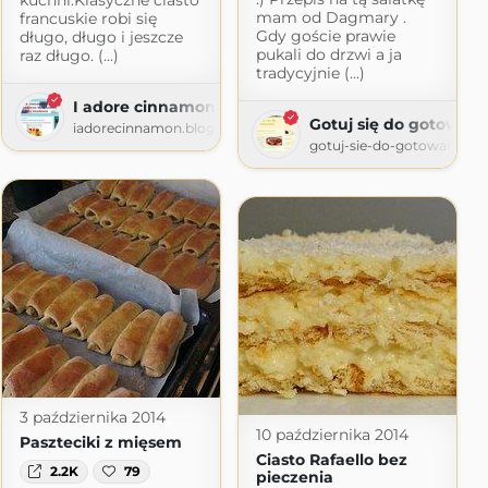
mam od Dagmary .
francuskie robi się
Gdy goście prawie
długo, długo i jeszcze
pukali do drzwi a ja
raz długo. (...)
tradycyjnie (...)
I adore cinnamon
Gotuj się do gotowani
iadorecinnamon.blogspot.com
gotuj-sie-do-gotowania.b
m
3 października 2014
10 października 2014
Paszteciki z mięsem
Ciasto Rafaello bez
2.2K
79
pieczenia