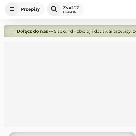
ZNAJDŹ
Przepisy
PRZEPIS
Dołącz do nas
w 5 sekund - zbieraj i dodawaj przepisy, 