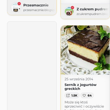
Przesmacznie
Z cukrem pudrem
przesmacznie.blogspot.com
zcukrempudrem.blog
25 września 2014
Sernik z jogurtów
greckich
1.5K
64
Może się ktoś
sprzeciwić i oczywiście