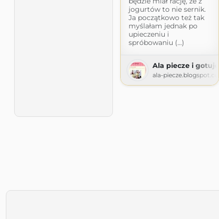
będzie miał rację, że z
jogurtów to nie sernik.
Ja początkowo też tak
myślałam jednak po
upieczeniu i
spróbowaniu (...)
Ala piecze i gotuje
ala-piecze.blogspot.c