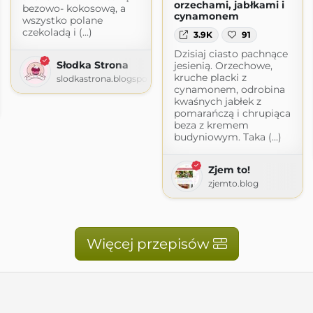
orzechami, jabłkami i
bezowo- kokosową, a
cynamonem
wszystko polane
czekoladą i (...)
3.9K
91
Dzisiaj ciasto pachnące
Słodka Strona
jesienią. Orzechowe,
kruche placki z
slodkastrona.blogspot.com
cynamonem, odrobina
kwaśnych jabłek z
om
pomarańczą i chrupiąca
beza z kremem
budyniowym. Taka (...)
Zjem to!
zjemto.blog
Więcej przepisów