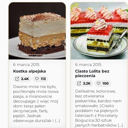
6 marca 2015
6 marca 2015
Kostka alpejska
Ciasto Lolita bez
pieczenia
2.4K
113
2.2K
100
Dawno mnie nie było,
Delikatne, kolorowe,
pochłonęła mnie nowa
bez otwierania
pasja, a mianowicie
piekarnika, bardzo nam
decoupage :) więc mój
smakowało :)Ciasto
dom teraz pełen
podałam na pięknych
skrzyneczek, farb,
talerzach z Porcelany
pędzli. Jednak
Bogucice.30 sztuk
obserwuje durszlak i (...)
jasnych herbatników (...)