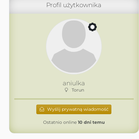
Profil użytkownika
aniulka
Torun
Wyślij prywatną wiadomość
Ostatnio online
10 dni temu