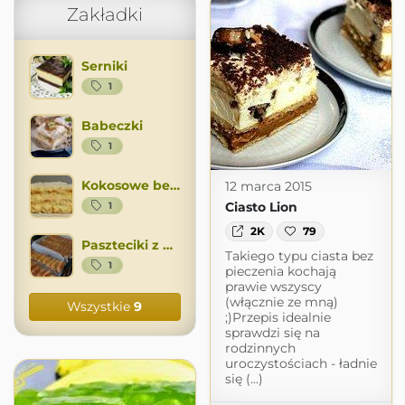
Zakładki
Serniki
1
Babeczki
1
Kokosowe bez pieczenia
12 marca 2015
Ciasto Lion
1
2K
79
Paszteciki z miesem
Takiego typu ciasta bez
1
pieczenia kochają
prawie wszyscy
(włącznie ze mną)
Wszystkie
9
;)Przepis idealnie
sprawdzi się na
rodzinnych
uroczystościach - ładnie
się (...)