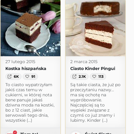
27 lutego 2015
2 marca 2015
Kostka hiszpańska
Ciasto Kinder Pingui
6K
91
2.1K
113
To ciasto wypatrzyłam
Są takie ciasta, że już po
jakiś czas temu w
przeczytaniu nazwy...
cukierni, w której nota
ma się ochotę na
bene panuje jakaś
wypróbowanie.
dziwna moda na kostki,
Najczęściej są to
bo z 12 ciast, jakie
wypieki związane z
serwowali tego dnia,
czymś co już znamy i
wszystkie (...)
lubimy. Kinder (...)