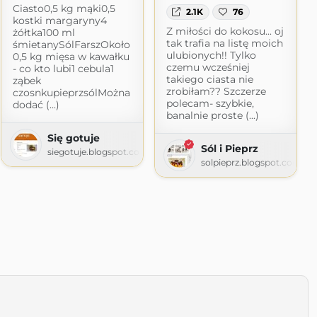
Ciasto0,5 kg mąki0,5
2.1K
76
kostki margaryny4
Z miłości do kokosu... oj
żółtka100 ml
tak trafia na listę moich
śmietanySólFarszOkoło
ulubionych!! Tylko
0,5 kg mięsa w kawałku
czemu wcześniej
- co kto lubi1 cebula1
takiego ciasta nie
ząbek
zrobiłam?? Szczerze
czosnkupieprzsólMożna
polecam- szybkie,
dodać (...)
banalnie proste (...)
Się gotuje
Sól i Pieprz
siegotuje.blogspot.com
solpieprz.blogspot.com