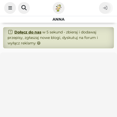
ANNA
Dołącz do nas
w 5 sekund - zbieraj i dodawaj
przepisy, zgłaszaj nowe blogi, dyskutuj na forum i
wyłącz reklamy 😄