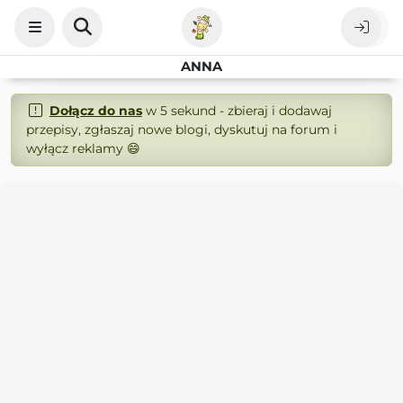
ANNA
Dołącz do nas
w 5 sekund - zbieraj i dodawaj
przepisy, zgłaszaj nowe blogi, dyskutuj na forum i
wyłącz reklamy 😄