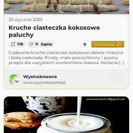
25 stycznia 2020
Kruche ciasteczka kokosowe
paluchy
0
178
11
Zapisz
Smakowite
Cudownie kruche ciasteczka kokosowe oblane mleczna
i białą czekoladą. Prosty, mało pracochłonny i pyszny
przepis dla wszystkich zwolenników kokosa. Możecie (...)
Wysmakowane
www.wysmakowane.pl