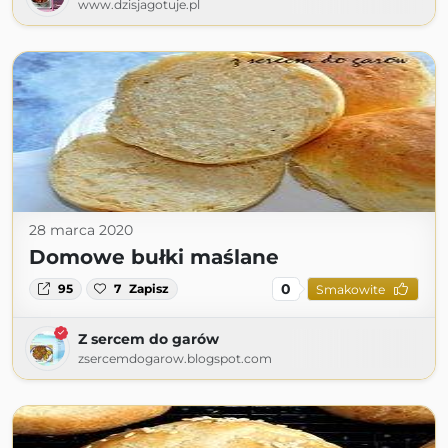
www.dzisjagotuje.pl
28 marca 2020
Domowe bułki maślane
0
95
7
Zapisz
Smakowite
Z sercem do garów
zsercemdogarow.blogspot.com