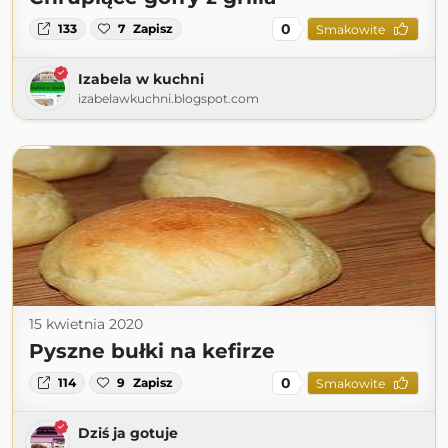
0
133
7
Zapisz
Smakowite
Izabela w kuchni
izabelawkuchni.blogspot.com
15 kwietnia 2020
Pyszne bułki na kefirze
0
114
9
Zapisz
Smakowite
Dziś ja gotuje