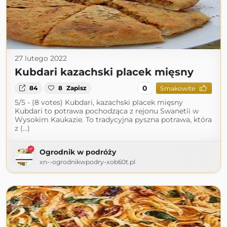
27 lutego 2022
Kubdari kazachski placek mięsny
0
84
8
Zapisz
Smakowite
5/5 - (8 votes) Kubdari, kazachski placek mięsny
Kubdari to potrawa pochodząca z rejonu Swanetii w
Wysokim Kaukazie. To tradycyjna pyszna potrawa, która
z (...)
Ogrodnik w podróży
xn--ogrodnikwpodry-xob60t.pl