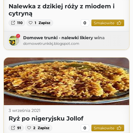
Nalewka z dzikiej róży z miodem i
cytryną
0
110
1
Zapisz
Smakowite
Domowe trunki - nalewki likiery wina
domowetrunkikj.blogspot.com
3 września 2021
Ryż po nigeryjsku Jollof
0
91
2
Zapisz
Smakowite