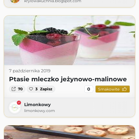
krylowakuchnia.blogspot.com
7 października 2019
Ptasie mleczko jeżynowo-malinowe
0
70
3
Zapisz
Smakowite
Limonkowy
limonkowy.com