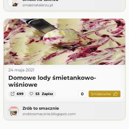
smakinatalerzu.pl
24 maja 2021
Domowe lody śmietankowo-
wiśniowe
0
699
53
Zapisz
Smakowite
Zrób to smacznie
zrobtosmacznie.blogspot.com