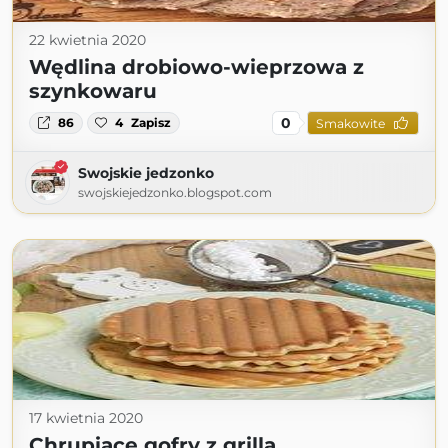
22 kwietnia 2020
Wędlina drobiowo-wieprzowa z
szynkowaru
0
86
4
Zapisz
Smakowite
Swojskie jedzonko
swojskiejedzonko.blogspot.com
17 kwietnia 2020
Chrupiące gofry z grilla