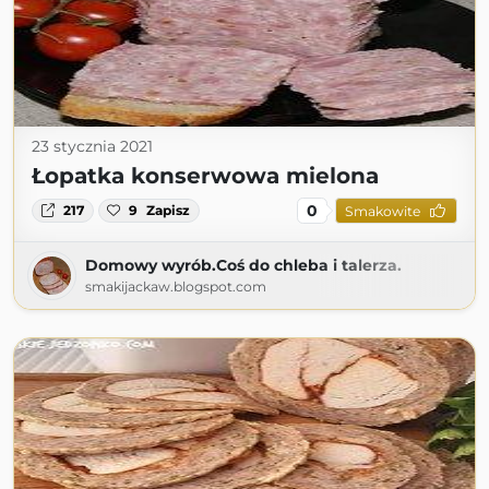
23 stycznia 2021
Łopatka konserwowa mielona
0
217
9
Zapisz
Smakowite
Domowy wyrób.Coś do chleba i talerza.
smakijackaw.blogspot.com