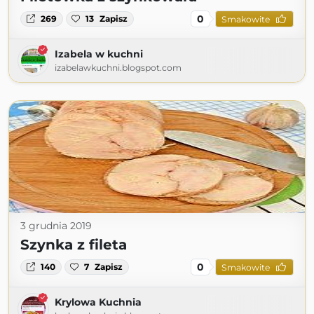
0
269
13
Zapisz
Smakowite
Izabela w kuchni
izabelawkuchni.blogspot.com
3 grudnia 2019
Szynka z fileta
0
140
7
Zapisz
Smakowite
Krylowa Kuchnia