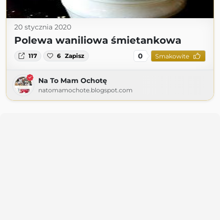
20 stycznia 2020
Polewa waniliowa śmietankowa
0
117
6
Zapisz
Smakowite
Na To Mam Ochotę
natomamochote.blogspot.com