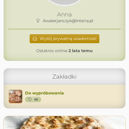
Anna
Awalerjanczyk@Interia.pl
Wyślij prywatną wiadomość
Ostatnio online
2 lata temu
Zakładki
Do wypróbowania
45