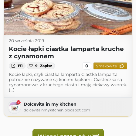
20 września 2019
Kocie łapki ciastka lamparta kruche
z cynamonem
0
171
9
Zapisz
Smakowite
Kocie łapki, czyli ciastka lamparta Ciastka lamparta
potocznie nazywane są kocimi łapkami. Ciasteczka są
cynamonowe, z kruchego ciasta i mają ciekawy wzorek.
(...)
Dolcevita in my kitchen
dolcevitainmykitchen.blogspot.com