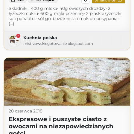
Smakowite
Składniki:• 400 g mleka• 40g świeżych drożdży• 2
łyżeczki cukru• 600 g mąki pszennej• 2 płaskie łyżeczki
soli ponadto:• sól gruboziarnista i mak do posypania•
(...)
Kuchnia polska
mistrzowskiegotowanie.blogspot.com
28 czerwca 2018
Ekspresowe i puszyste ciasto z
owocami na niezapowiedzianych
gości