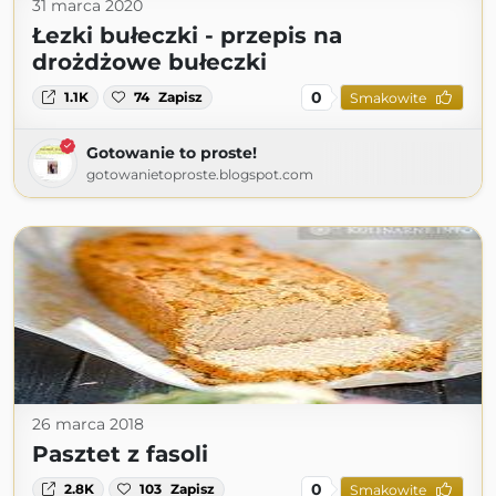
31 marca 2020
Łezki bułeczki - przepis na
drożdżowe bułeczki
0
1.1K
74
Zapisz
Smakowite
Gotowanie to proste!
gotowanietoproste.blogspot.com
26 marca 2018
Pasztet z fasoli
0
2.8K
103
Zapisz
Smakowite