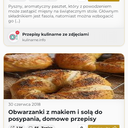
Pyszny, aromatyczny pasztet, który z powodzeniem
może zastąpić mięsny na świątecznym stole. Głównym
składnikiem jest fasola, natomiast można wzbogacić
go (...)
Przepisy kulinarne ze zdjęciami
kulinarne.info
30 czerwca 2018
Obwarzanki z makiem i solą do
posypania, domowe przepisy
0
1.1K
56
Zapisz