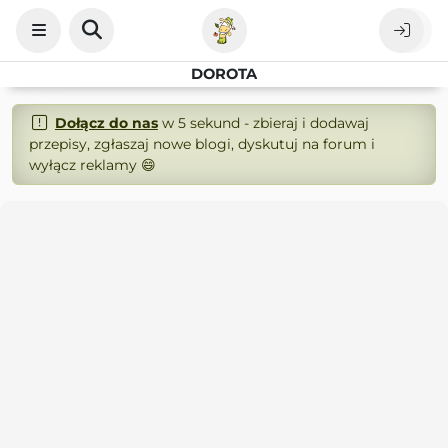
DOROTA
Dołącz do nas
w 5 sekund - zbieraj i dodawaj
przepisy, zgłaszaj nowe blogi, dyskutuj na forum i
wyłącz reklamy 😄