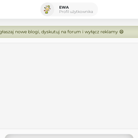
EWA
Profil użytkownika
zgłaszaj nowe blogi, dyskutuj na forum i wyłącz reklamy 😄