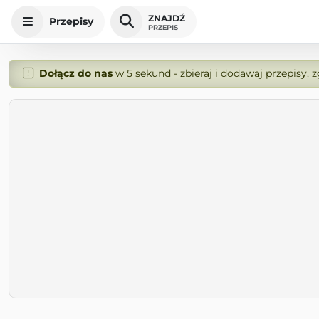
ZNAJDŹ
Przepisy
PRZEPIS
Dołącz do nas
w 5 sekund - zbieraj i dodawaj przepisy, 