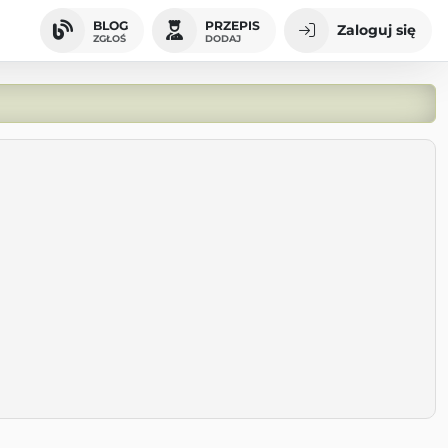
BLOG
PRZEPIS
Zaloguj się
ZGŁOŚ
DODAJ