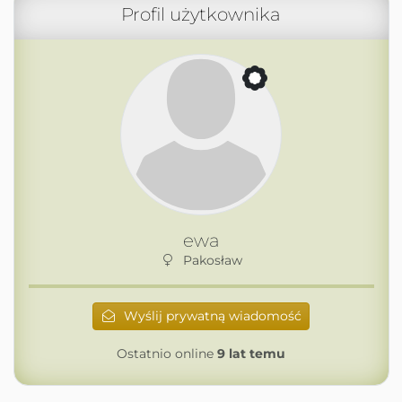
Profil użytkownika
ewa
Pakosław
Wyślij prywatną wiadomość
Ostatnio online
9 lat temu