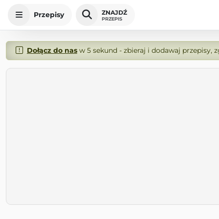
ZNAJDŹ
Przepisy
PRZEPIS
Dołącz do nas
w 5 sekund - zbieraj i dodawaj przepisy, 