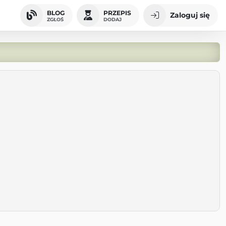
BLOG
PRZEPIS
Zaloguj się
ZGŁOŚ
DODAJ