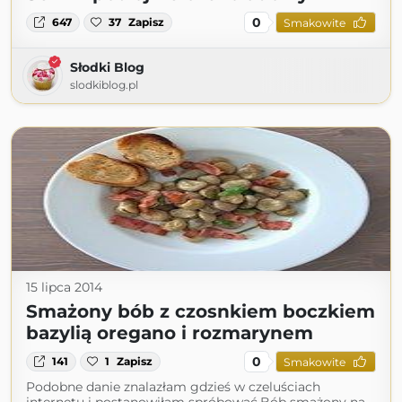
0
647
37
Zapisz
Smakowite
Słodki Blog
slodkiblog.pl
15 lipca 2014
Smażony bób z czosnkiem boczkiem
bazylią oregano i rozmarynem
0
141
1
Zapisz
Smakowite
Podobne danie znalazłam gdzieś w czeluściach