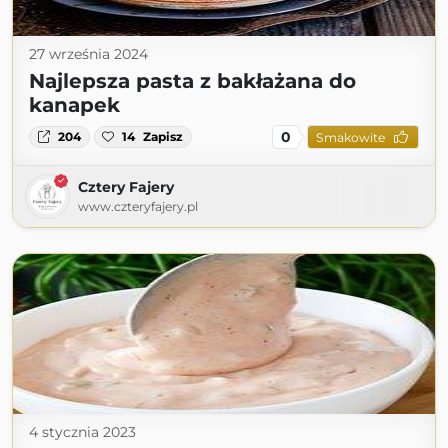
27 września 2024
Najlepsza pasta z bakłażana do
kanapek
0
204
14
Zapisz
Smakowite
Cztery Fajery
www.czteryfajery.pl
4 stycznia 2023