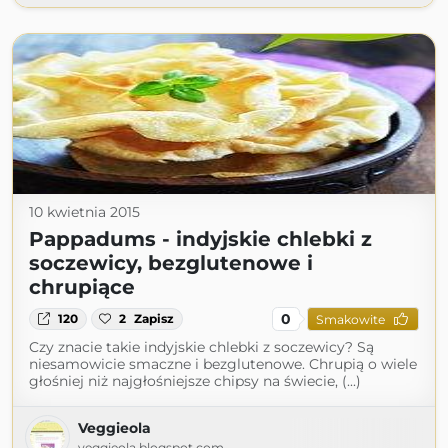
10 kwietnia 2015
Pappadums - indyjskie chlebki z
soczewicy, bezglutenowe i
chrupiące
0
120
2
Zapisz
Smakowite
Czy znacie takie indyjskie chlebki z soczewicy? Są
niesamowicie smaczne i bezglutenowe. Chrupią o wiele
głośniej niż najgłośniejsze chipsy na świecie, (...)
Veggieola
veggieola.blogspot.com