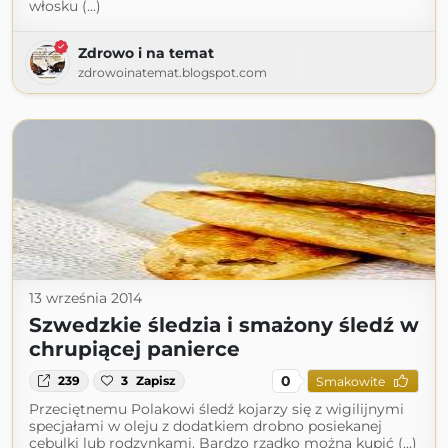
włosku (...)
Zdrowo i na temat
zdrowoinatemat.blogspot.com
13 września 2014
Szwedzkie śledzia i smażony śledź w
chrupiącej panierce
0
239
3
Zapisz
Smakowite
Przeciętnemu Polakowi śledź kojarzy się z wigilijnymi
specjałami w oleju z dodatkiem drobno posiekanej
cebulki lub rodzynkami. Bardzo rzadko można kupić (...)