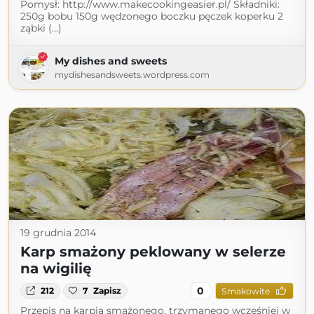
Pomysł: http://www.makecookingeasier.pl/ Składniki:
250g bobu 150g wędzonego boczku pęczek koperku 2
ząbki (...)
My dishes and sweets
mydishesandsweets.wordpress.com
19 grudnia 2014
Karp smażony peklowany w selerze
na wigilię
0
212
7
Zapisz
Smakowite
Przepis na karpia smażonego, trzymanego wcześniej w