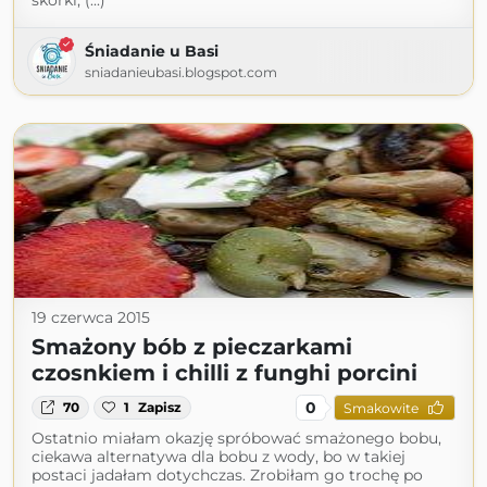
skórki, (...)
Śniadanie u Basi
sniadanieubasi.blogspot.com
19 czerwca 2015
Smażony bób z pieczarkami
czosnkiem i chilli z funghi porcini
0
70
1
Zapisz
Smakowite
Ostatnio miałam okazję spróbować smażonego bobu,
ciekawa alternatywa dla bobu z wody, bo w takiej
postaci jadałam dotychczas. Zrobiłam go trochę po