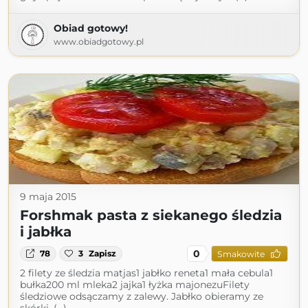
Obiad gotowy!
www.obiadgotowy.pl
9 maja 2015
Forshmak pasta z siekanego śledzia
i jabłka
0
78
3
Zapisz
Smakowite
2 filety ze śledzia matjas1 jabłko reneta1 mała cebula1
bułka200 ml mleka2 jajka1 łyżka majonezuFilety
śledziowe odsączamy z zalewy. Jabłko obieramy ze