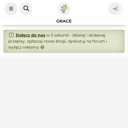
GRACE
Dołącz do nas
w 5 sekund - zbieraj i dodawaj
przepisy, zgłaszaj nowe blogi, dyskutuj na forum i
wyłącz reklamy 😄