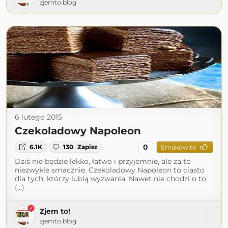
zjemto.blog
6 lutego 2015
Czekoladowy Napoleon
0
6.1K
130
Zapisz
Smakowite
Dziś nie będzie lekko, łatwo i przyjemnie, ale za to
niezwykle smacznie. Czekoladowy Napoleon to ciasto
dla tych, którzy lubią wyzwania. Nawet nie chodzi o to,
(...)
Zjem to!
zjemto.blog