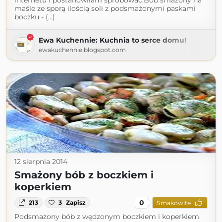
internetu i postanowiłam spróbować.Bób smażony na
maśle ze sporą ilością soli z podsmażonymi paskami
boczku - (...)
Ewa Kuchennie: Kuchnia to serce domu!
ewakuchennie.blogspot.com
12 sierpnia 2014
Smażony bób z boczkiem i
koperkiem
0
213
3
Zapisz
Smakowite
Podsmażony bób z wędzonym boczkiem i koperkiem.