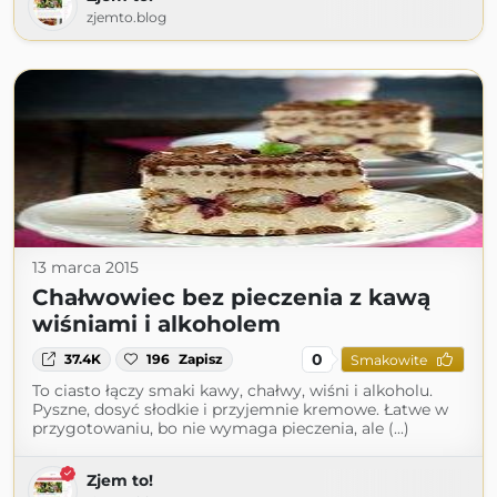
zjemto.blog
13 marca 2015
Chałwowiec bez pieczenia z kawą
wiśniami i alkoholem
0
37.4K
196
Zapisz
Smakowite
To ciasto łączy smaki kawy, chałwy, wiśni i alkoholu.
Pyszne, dosyć słodkie i przyjemnie kremowe. Łatwe w
przygotowaniu, bo nie wymaga pieczenia, ale (...)
Zjem to!