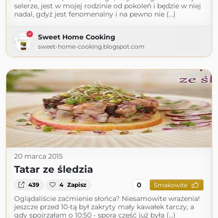
selerze, jest w mojej rodzinie od pokoleń i będzie w niej
nadal, gdyż jest fenomenalny i na pewno nie (...)
Sweet Home Cooking
sweet-home-cooking.blogspot.com
20 marca 2015
Tatar ze śledzia
0
439
4
Zapisz
Smakowite
Oglądaliście zaćmienie słońca? Niesamowite wrażenia!
jeszcze przed 10-tą był zakryty mały kawałek tarczy, a
gdy spojrzałam o 10:50 - spora część już była (...)