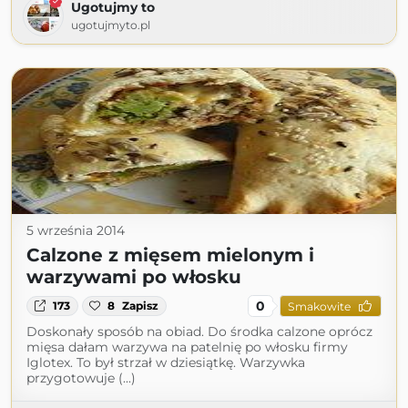
Ugotujmy to
ugotujmyto.pl
5 września 2014
Calzone z mięsem mielonym i
warzywami po włosku
0
173
8
Zapisz
Smakowite
Doskonały sposób na obiad. Do środka calzone oprócz
mięsa dałam warzywa na patelnię po włosku firmy
Iglotex. To był strzał w dziesiątkę. Warzywka
przygotowuje (...)