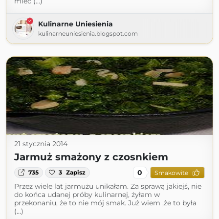
mieć (...)
Kulinarne Uniesienia
kulinarneuniesienia.blogspot.com
21 stycznia 2014
Jarmuż smażony z czosnkiem
0
735
3
Zapisz
Smakowite
Przez wiele lat jarmużu unikałam. Za sprawą jakiejś, nie
do końca udanej próby kulinarnej, żyłam w
przekonaniu, że to nie mój smak. Już wiem ,że to była
(...)