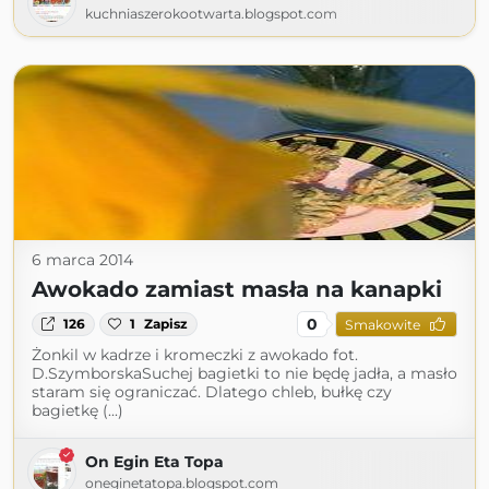
kuchniaszerokootwarta.blogspot.com
6 marca 2014
Awokado zamiast masła na kanapki
0
126
1
Zapisz
Smakowite
Żonkil w kadrze i kromeczki z awokado fot.
D.SzymborskaSuchej bagietki to nie będę jadła, a masło
staram się ograniczać. Dlatego chleb, bułkę czy
bagietkę (...)
On Egin Eta Topa
oneginetatopa.blogspot.com