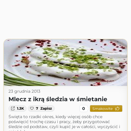
23 grudnia 2013
Mlecz z ikrą śledzia w śmietanie
0
1.3K
7
Zapisz
Smakowite
Święta to rzadki okres, kiedy więcej osób chce
poświęcić trochę czasu i pracy, żeby przygotować
śledzie od podstaw, czyli kupić je w całości, wyczyścić i