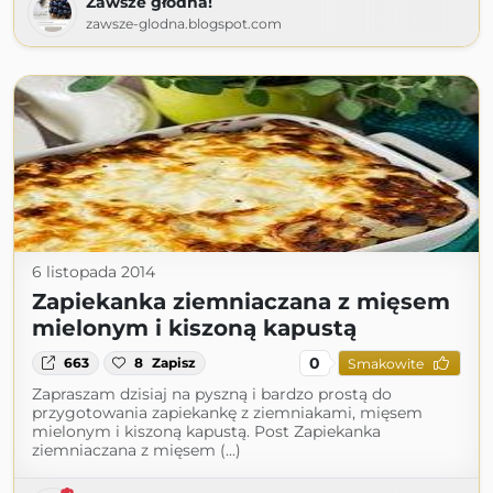
Zawsze głodna!
zawsze-glodna.blogspot.com
6 listopada 2014
Zapiekanka ziemniaczana z mięsem
mielonym i kiszoną kapustą
0
663
8
Zapisz
Smakowite
Zapraszam dzisiaj na pyszną i bardzo prostą do
przygotowania zapiekankę z ziemniakami, mięsem
mielonym i kiszoną kapustą. Post Zapiekanka
ziemniaczana z mięsem (...)