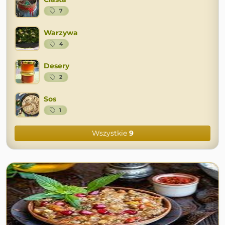
7
Warzywa
4
Desery
2
Sos
1
Wszystkie
9