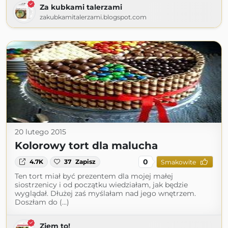
Za kubkami talerzami
zakubkamitalerzami.blogspot.com
20 lutego 2015
Kolorowy tort dla malucha
0
4.7K
37
Zapisz
Smakowite
Ten tort miał być prezentem dla mojej małej
siostrzenicy i od początku wiedziałam, jak będzie
wyglądał. Dłużej zaś myślałam nad jego wnętrzem.
Doszłam do (...)
Zjem to!