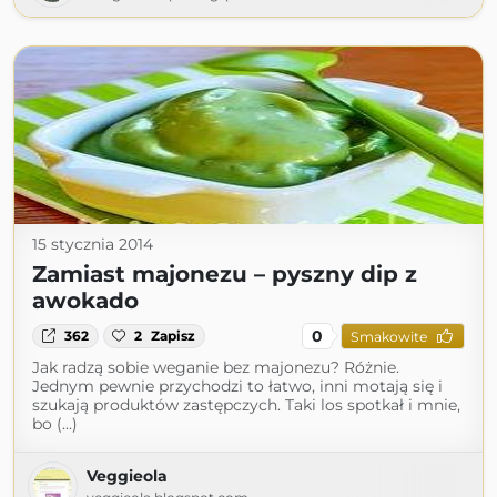
15 stycznia 2014
Zamiast majonezu – pyszny dip z
awokado
0
362
2
Zapisz
Smakowite
Jak radzą sobie weganie bez majonezu? Różnie.
Jednym pewnie przychodzi to łatwo, inni motają się i
szukają produktów zastępczych. Taki los spotkał i mnie,
bo (...)
Veggieola