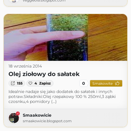
veggieola.blogspot.com
18 września 2014
Olej ziołowy do sałatek
0
155
4
Zapisz
Smakowite
Idealnie nadaje się jako dodatek do sałatek i innych
potraw.Składniki:Olej rzepakowy 100 % 250ml,3 ząbki
czosnku,4 pomidory (...)
Smaakowicie
smaakowicie.blogspot.com