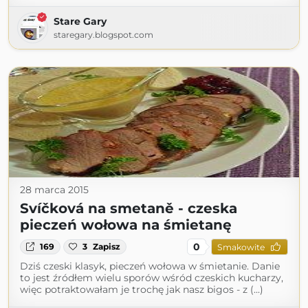
Stare Gary
staregary.blogspot.com
28 marca 2015
Svíčková na smetaně - czeska
pieczeń wołowa na śmietanę
0
169
3
Zapisz
Smakowite
Dziś czeski klasyk, pieczeń wołowa w śmietanie. Danie
to jest źródłem wielu sporów wśród czeskich kucharzy,
więc potraktowałam je trochę jak nasz bigos - z (...)